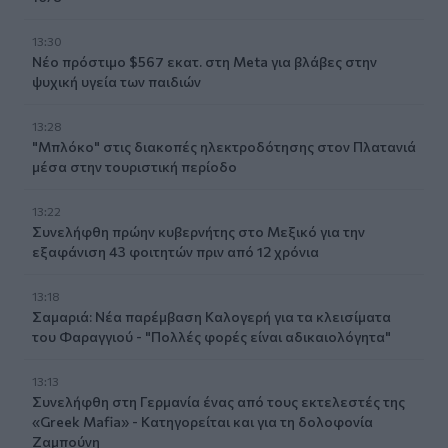
13:30
Νέο πρόστιμο $567 εκατ. στη Meta για βλάβες στην
ψυχική υγεία των παιδιών
13:28
"Μπλόκο" στις διακοπές ηλεκτροδότησης στον Πλατανιά
μέσα στην τουριστική περίοδο
13:22
Συνελήφθη πρώην κυβερνήτης στο Μεξικό για την
εξαφάνιση 43 φοιτητών πριν από 12 χρόνια
13:18
Σαμαριά: Νέα παρέμβαση Καλογερή για τα κλεισίματα
του Φαραγγιού - "Πολλές φορές είναι αδικαιολόγητα"
13:13
Συνελήφθη στη Γερμανία ένας από τους εκτελεστές της
«Greek Mafia» - Κατηγορείται και για τη δολοφονία
Ζαμπούνη