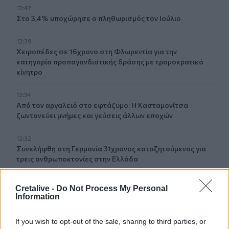
12:42
Στο 3,4% υποχώρησε ο πληθωρισμός τον Ιούλιο
12:39
Xειροπέδες σε 16χρονο στη Φλωρεντία για την
κατηγορία προπαγανδιστικής δράσης με τρομοκρατικό
κίνητρο
12:34
Από τον αργαλειό στο εφτάζυμο: Η Κασταμονίτσα
ζωντανεύει μνήμες και γεύσεις άλλων εποχών
12:32
Συνελήφθη στη Γερμανία 31χρονος καταζητούμενος για
τρεις ανθρωποκτονίες στην Ελλάδα
12:25
Cretalive -
Do Not Process My Personal
Λακωνία: Θανατηφόρο τροχαίο στον Κλαδά
Information
12:23
If you wish to opt-out of the sale, sharing to third parties, or
Με τα σκάφη τους έσωσαν δεκάδες ανθρώπους - Το