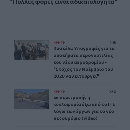
"Πολλές φορές είναι αδικαιολόγητα"
ΚΡΗΤΗ
10:15
Καστέλι: Υπογραφές για τα
συστήματα αεροναυτιλίας
του νέου αεροδρομίου -
"Στόχος τον Νοέμβριο του
2028 να λειτουργεί"
ΚΡΗΤΗ
10:36
Εκ περιτροπής η
κυκλοφορία έξω από το ΙΤΕ
λόγω των έργων για το νέο
πεζοδρόμιο (video)