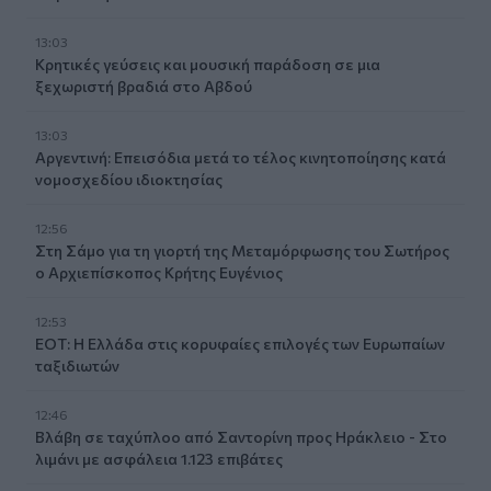
13:03
Κρητικές γεύσεις και μουσική παράδοση σε μια
ξεχωριστή βραδιά στο Αβδού
13:03
Αργεντινή: Επεισόδια μετά το τέλος κινητοποίησης κατά
νομοσχεδίου ιδιοκτησίας
12:56
Στη Σάμο για τη γιορτή της Μεταμόρφωσης του Σωτήρος
ο Αρχιεπίσκοπος Κρήτης Ευγένιος
12:53
ΕΟΤ: Η Ελλάδα στις κορυφαίες επιλογές των Ευρωπαίων
ταξιδιωτών
12:46
Βλάβη σε ταχύπλοο από Σαντορίνη προς Ηράκλειο - Στο
λιμάνι με ασφάλεια 1.123 επιβάτες