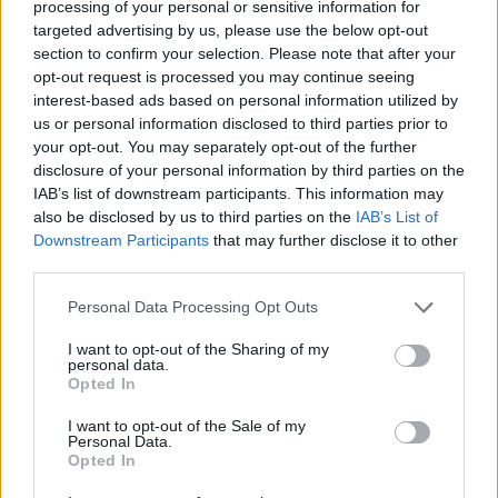
processing of your personal or sensitive information for
"ευχαριστώ" στους ιδιώτες που συνέδραμαν στην
targeted advertising by us, please use the below opt-out
πυρκαγιά του Αγίου Βασιλείου
section to confirm your selection. Please note that after your
opt-out request is processed you may continue seeing
12:20
interest-based ads based on personal information utilized by
Και επίσημα το Ειδικό Χωροταξικό Πλαίσιο για τον
us or personal information disclosed to third parties prior to
Τουρισμό
your opt-out. You may separately opt-out of the further
disclosure of your personal information by third parties on the
IAB’s list of downstream participants. This information may
ΠΕΡΙΣΣΟΤΕΡΑ
also be disclosed by us to third parties on the
IAB’s List of
Downstream Participants
that may further disclose it to other
third parties.
Personal Data Processing Opt Outs
ΣΧΕΤΙΚA AΡΘΡΑ
I want to opt-out of the Sharing of my
personal data.
Opted In
Βρετανία: Επεισόδια σε διαδήλωση κατά των μεταναστ
ΚΟΣΜΟΣ
13:41
I want to opt-out of the Sale of my
Βρετανία: Επεισόδια σε διαδήλωση
Βρετανία: Επεισόδια σε
Personal Data.
διαδήλωση κατά των
Opted In
μεταναστών