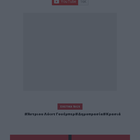
ΣΧΕΤΙΚΆ TAGS
Άντριου Λόιντ Γουέμπερ
Δημοπρασία
Κρασιά