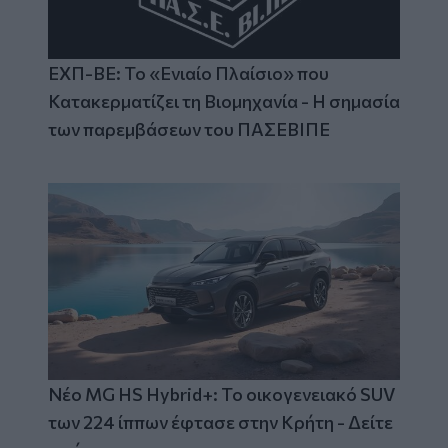
ΕΧΠ-ΒΕ: Το «Ενιαίο Πλαίσιο» που
Κατακερματίζει τη Βιομηχανία - Η σημασία
των παρεμβάσεων του ΠΑΣΕΒΙΠΕ
Νέο MG HS Hybrid+: Το οικογενειακό SUV
των 224 ίππων έφτασε στην Κρήτη - Δείτε