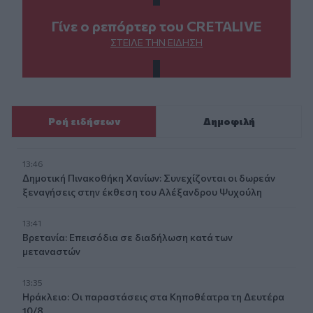
Γίνε ο ρεπόρτερ του CRETALIVE
ΣΤΕΊΛΕ ΤΗΝ ΕΊΔΗΣΗ
Ροή ειδήσεων
Δημοφιλή
13:46
Δημοτική Πινακοθήκη Χανίων: Συνεχίζονται οι δωρεάν
ξεναγήσεις στην έκθεση του Αλέξανδρου Ψυχούλη
13:41
Βρετανία: Επεισόδια σε διαδήλωση κατά των
μεταναστών
13:35
Ηράκλειο: Οι παραστάσεις στα Κηποθέατρα τη Δευτέρα
10/8