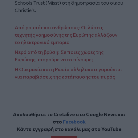
Schools Trust (Misst) στη δημοπρασία του οίκου
Christie's.
Από ρομπότ και ανθρώπους: Οι λύσεις
τεχνητής νοημοσύνης της Ευρώπης αλλάζουν
το ηλεκτρονικό εμπόριο
Νερό από τη βρύση: Σε ποιες χώρες της
Ευρώπης μπορούμε να το πίνουμε;
Η Ουκρανία και η Ρωσία αλληλοκατηγορούνται
για παραβιάσεις της κατάπαυσης του πυρός
Ακολουθήστε το Cretalive στο
Google News
και
στο
Facebook
Κάντε εγγραφή στο κανάλι μας στο
YouTube