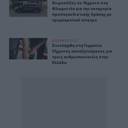
Xειροπέδες σε 16χρονο στη Φλωρεν
Xειροπέδες σε 16χρονο στη
Φλωρεντία για την κατηγορία
προπαγανδιστικής δράσης με
τρομοκρατικό κίνητρο
Συνελήφθη στη Γερμανία 31χρονος καταζητούμενος για
ΚΟΣΜΟΣ
12:32
Συνελήφθη στη Γερμανία 31χρονος 
Συνελήφθη στη Γερμανία
31χρονος καταζητούμενος για
τρεις ανθρωποκτονίες στην
Ελλάδα