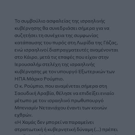
Το
συμβούλιο ασφαλείας
της ισραηλινής
κυβέρνησης θα συνεδριάσει σήμερα για να
συζητήσει τη συνέχεια της συμφωνίας
κατάπαυσης του πυρός στη Λωρίδα της Γάζας,
ενώ ισραηλινοί διαπραγματευτές αναμένονται
στο Κάιρο, μετά τις επαφές που είχαν στην
Ιερουσαλήμ στελέχη της ισραηλινής
κυβέρνησης με τον υπουργό Εξωτερικών των
ΗΠΑ Μάρκο Ρούμπιο.
Ο κ. Ρούμπιο, που αναμένεται σήμερα στη
Σαουδική Αραβία, θέλησε να επιδείξει ενιαίο
μέτωπο με τον ισραηλινό πρωθυπουργό
Μπενιαμίν Νετανιάχου έναντι των κοινών
εχθρών.
«Η
Χαμάς
δεν μπορεί να παραμείνει
στρατιωτική ή κυβερνητική δύναμη (...) πρέπει