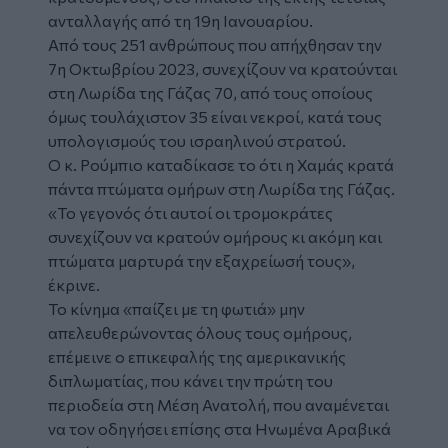
ανταλλαγής από τη 19η Ιανουαρίου.
Από τους 251 ανθρώπους που απήχθησαν την
7η Οκτωβρίου 2023, συνεχίζουν να κρατούνται
στη Λωρίδα της Γάζας 70, από τους οποίους
όμως τουλάχιστον 35 είναι νεκροί, κατά τους
υπολογισμούς του ισραηλινού στρατού.
Ο κ. Ρούμπιο καταδίκασε το ότι η Χαμάς κρατά
πάντα πτώματα ομήρων στη Λωρίδα της Γάζας.
«Το γεγονός ότι αυτοί οι τρομοκράτες
συνεχίζουν να κρατούν ομήρους κι ακόμη και
πτώματα μαρτυρά την εξαχρείωσή τους»,
έκρινε.
Το κίνημα «παίζει με τη φωτιά» μην
απελευθερώνοντας όλους τους ομήρους,
επέμεινε ο επικεφαλής της αμερικανικής
διπλωματίας, που κάνει την πρώτη του
περιοδεία στη Μέση Ανατολή, που αναμένεται
να τον οδηγήσει επίσης στα Ηνωμένα Αραβικά