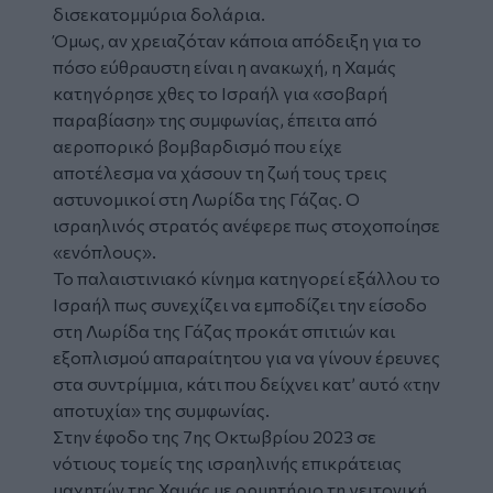
δισεκατομμύρια δολάρια.
Όμως, αν χρειαζόταν κάποια απόδειξη για το
πόσο εύθραυστη είναι η ανακωχή, η Χαμάς
κατηγόρησε χθες το Ισραήλ για «σοβαρή
παραβίαση» της συμφωνίας, έπειτα από
αεροπορικό βομβαρδισμό που είχε
αποτέλεσμα να χάσουν τη ζωή τους τρεις
αστυνομικοί στη Λωρίδα της Γάζας. Ο
ισραηλινός στρατός ανέφερε πως στοχοποίησε
«ενόπλους».
Το παλαιστινιακό κίνημα κατηγορεί εξάλλου το
Ισραήλ πως συνεχίζει να εμποδίζει την είσοδο
στη Λωρίδα της Γάζας προκάτ σπιτιών και
εξοπλισμού απαραίτητου για να γίνουν έρευνες
στα συντρίμμια, κάτι που δείχνει κατ’ αυτό «την
αποτυχία» της συμφωνίας.
Στην έφοδο της 7ης Οκτωβρίου 2023 σε
νότιους τομείς της ισραηλινής επικράτειας
μαχητών της Χαμάς με ορμητήριο τη γειτονική