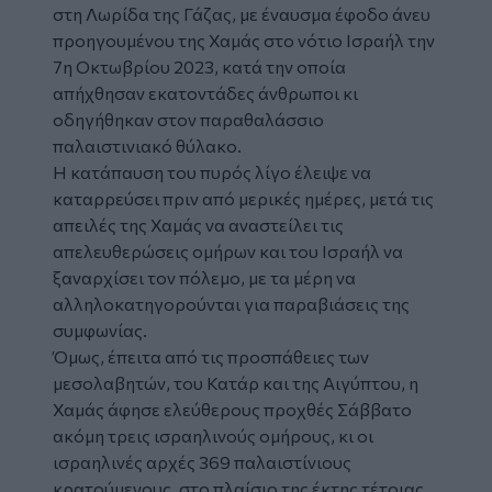
στη Λωρίδα της Γάζας, με έναυσμα έφοδο άνευ
προηγουμένου της Χαμάς στο νότιο Ισραήλ την
7η Οκτωβρίου 2023, κατά την οποία
απήχθησαν εκατοντάδες άνθρωποι κι
οδηγήθηκαν στον παραθαλάσσιο
παλαιστινιακό θύλακο.
Η κατάπαυση του πυρός λίγο έλειψε να
καταρρεύσει πριν από μερικές ημέρες, μετά τις
απειλές της Χαμάς να αναστείλει τις
απελευθερώσεις ομήρων και του Ισραήλ να
ξαναρχίσει τον πόλεμο, με τα μέρη να
αλληλοκατηγορούνται για παραβιάσεις της
συμφωνίας.
Όμως, έπειτα από τις προσπάθειες των
μεσολαβητών, του Κατάρ και της Αιγύπτου, η
Χαμάς άφησε ελεύθερους προχθές Σάββατο
ακόμη τρεις ισραηλινούς ομήρους, κι οι
ισραηλινές αρχές 369 παλαιστίνιους
κρατούμενους, στο πλαίσιο της έκτης τέτοιας