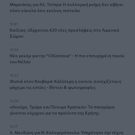
Μαρινάκης για Αλ. Τσίπρα: Η συλλογική μνήμη δεν σβήνει
τόσο εύκολα όσο εκείνος πιστεύει
12:41
Κικίλιας: «Έρχονται 420 νέες προσλήψεις στο Λιμενικό
Σώμα»
12:34
Νέο ρεκόρ για την "Οδύσσεια" - Η πιο επιτυχημένη ταινία
του Νόλαν
12:22
Φωτιά στον Κουβαρά: Καλύτερη η εικόνα, συνεχίζεται η
μάχη με τις εστίες - Βίντεο & φωτογραφίες
12:20
«Ακούμε, Τρώμε και Πίνουμε Κρητικά»: Τα πανηγύρια
γίνονται «όχημα» για τα προϊόντα της Κρήτης
12:17
Λ. Μενδώνη για Ν. Καλογερόπουλο: Υπηρέτησε την τέχνη