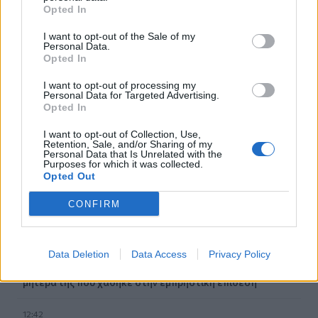
Opted In
Ροή ειδήσεων
Δημοφιλή
I want to opt-out of the Sale of my
Personal Data.
Opted In
13:22
I want to opt-out of processing my
Δήμος Φαιστού: Εκδήλωση Μνήμης Πεσόντων
Personal Data for Targeted Advertising.
Σκουρβούλων
Opted In
13:11
I want to opt-out of Collection, Use,
Retention, Sale, and/or Sharing of my
Περιφέρεια Κρήτης: Μισό εκατομ. ευρώ για έργα οδικής
Personal Data that Is Unrelated with the
ασφάλειας
Purposes for which it was collected.
Opted Out
12:56
CONFIRM
Έρχονται νέες προσλήψεις στο Λιμενικό - "Ενισχύσαμε
ήδη την Κρήτη" λέει ο Κικίλιας
12:49
Data Deletion
Data Access
Privacy Policy
Αφροδίτη Νέστορα: Η σπαρακτική ανάρτηση για τη
μητέρα της που χάθηκε στην εμπρηστική επίθεση
12:42