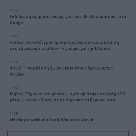
11:45
Εκδήλωση τιμής και μνήμης για τους 35 Εθνομάρτυρες στο
Σάρχο
11:42
Forbes: Οι καλύτεροι προορισμοί για συνταξιοδότηση
στο εξωτερικό το 2026 - Τι γράφει για την Ελλάδα
11:34
Χανιά: Η παράδοση ζωντανεύει στους δρόμους των
Χανίων
11:30
Μήλος: 33χρονος τουρίστας... εγκλωβίστηκε σε βράχο 20
μέτρων και τον διέσωσε το Λιμενικό τα ξημερώματα
11:28
«Η δίκη του Μάνου Χατζιδάκι» στα Χανιά