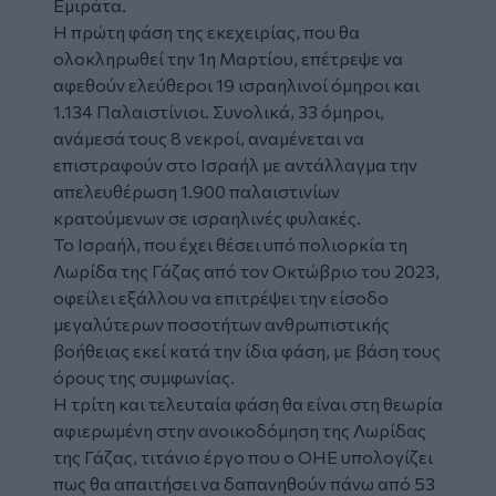
Εμιράτα.
Η πρώτη φάση της εκεχειρίας, που θα
ολοκληρωθεί την 1η Μαρτίου, επέτρεψε να
αφεθούν ελεύθεροι 19 ισραηλινοί όμηροι και
1.134 Παλαιστίνιοι. Συνολικά, 33 όμηροι,
ανάμεσά τους 8 νεκροί, αναμένεται να
επιστραφούν στο Ισραήλ με αντάλλαγμα την
απελευθέρωση 1.900 παλαιστινίων
κρατούμενων σε ισραηλινές φυλακές.
Το Ισραήλ, που έχει θέσει υπό πολιορκία τη
Λωρίδα της Γάζας από τον Οκτώβριο του 2023,
οφείλει εξάλλου να επιτρέψει την είσοδο
μεγαλύτερων ποσοτήτων ανθρωπιστικής
βοήθειας εκεί κατά την ίδια φάση, με βάση τους
όρους της συμφωνίας.
Η τρίτη και τελευταία φάση θα είναι στη θεωρία
αφιερωμένη στην ανοικοδόμηση της Λωρίδας
της Γάζας, τιτάνιο έργο που ο ΟΗΕ υπολογίζει
πως θα απαιτήσει να δαπανηθούν πάνω από 53