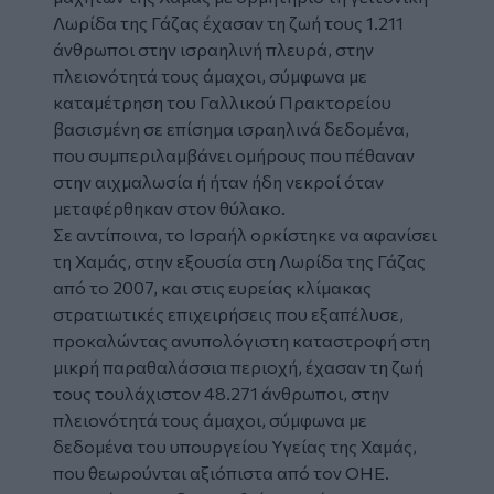
Λωρίδα της Γάζας έχασαν τη ζωή τους 1.211
άνθρωποι στην ισραηλινή πλευρά, στην
πλειονότητά τους άμαχοι, σύμφωνα με
καταμέτρηση του Γαλλικού Πρακτορείου
βασισμένη σε επίσημα ισραηλινά δεδομένα,
που συμπεριλαμβάνει ομήρους που πέθαναν
στην αιχμαλωσία ή ήταν ήδη νεκροί όταν
μεταφέρθηκαν στον θύλακο.
Σε αντίποινα, το Ισραήλ ορκίστηκε να αφανίσει
τη Χαμάς, στην εξουσία στη Λωρίδα της Γάζας
από το 2007, και στις ευρείας κλίμακας
στρατιωτικές επιχειρήσεις που εξαπέλυσε,
προκαλώντας ανυπολόγιστη καταστροφή στη
μικρή παραθαλάσσια περιοχή, έχασαν τη ζωή
τους τουλάχιστον 48.271 άνθρωποι, στην
πλειονότητά τους άμαχοι, σύμφωνα με
δεδομένα του υπουργείου Υγείας της Χαμάς,
που θεωρούνται αξιόπιστα από τον ΟΗΕ.