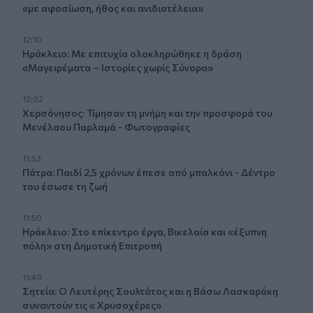
«με αφοσίωση, ήθος και ανιδιοτέλεια»
12:10
Ηράκλειο: Με επιτυχία ολοκληρώθηκε η δράση
«Μαγειρέματα – Ιστορίες χωρίς Σύνορα»
12:02
Χερσόνησος: Τίμησαν τη μνήμη και την προσφορά του
Μενέλαου Παρλαμά - Φωτογραφίες
11:53
Πάτρα: Παιδί 2,5 χρόνων έπεσε από μπαλκόνι - Δέντρο
του έσωσε τη ζωή
11:50
Ηράκλειο: Στο επίκεντρο έργα, Βικελαία και «έξυπνη
πόλη» στη Δημοτική Επιτροπή
11:49
Σητεία: Ο Λευτέρης Σουλτάτος και η Βάσω Λασκαράκη
συναντούν τις « Χρυσοχέρες»