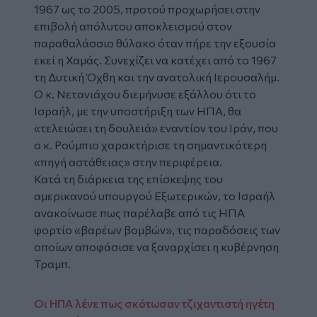
1967 ως το 2005, προτού προχωρήσει στην
επιβολή απόλυτου αποκλεισμού στον
παραθαλάσσιο θύλακο όταν πήρε την εξουσία
εκεί η Χαμάς. Συνεχίζει να κατέχει από το 1967
τη Δυτική Όχθη και την ανατολική Ιερουσαλήμ.
Ο κ. Νετανιάχου διεμήνυσε εξάλλου ότι το
Ισραήλ, με την υποστήριξη των ΗΠΑ, θα
«τελειώσει τη δουλειά» εναντίον του Ιράν, που
ο κ. Ρούμπιο χαρακτήρισε τη σημαντικότερη
«πηγή αστάθειας» στην περιφέρεια.
Κατά τη διάρκεια της επίσκεψης του
αμερικανού υπουργού Εξωτερικών, το Ισραήλ
ανακοίνωσε πως παρέλαβε από τις ΗΠΑ
φορτίο «βαρέων βομβών», τις παραδόσεις των
οποίων αποφάσισε να ξαναρχίσει η κυβέρνηση
Τραμπ.
Οι ΗΠΑ λένε πως σκότωσαν τζιχαντιστή ηγέτη