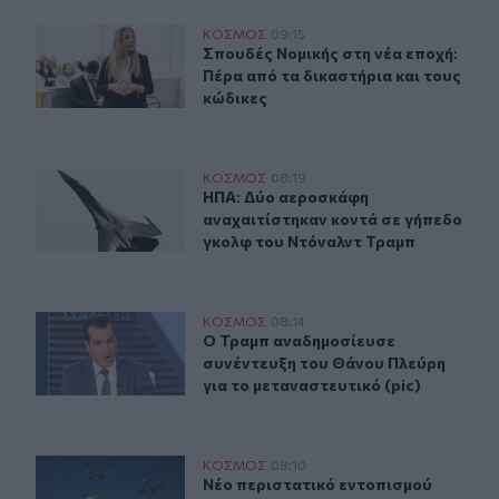
Σπουδές Νομικής στη νέα εποχή: Πέρα από τα δικαστήρι
ΚΟΣΜΟΣ
09:15
Σπουδές Νομικής στη νέα εποχή: Πέ
Σπουδές Νομικής στη νέα εποχή:
Πέρα από τα δικαστήρια και τους
κώδικες
ΗΠΑ: Δύο αεροσκάφη αναχαιτίστηκαν κοντά σε γήπεδο
ΚΟΣΜΟΣ
08:19
ΗΠΑ: Δύο αεροσκάφη αναχαιτίστηκ
ΗΠΑ: Δύο αεροσκάφη
αναχαιτίστηκαν κοντά σε γήπεδο
γκολφ του Ντόναλντ Τραμπ
Ο Τραμπ αναδημοσίευσε συνέντευξη του Θάνου Πλεύρη γ
ΚΟΣΜΟΣ
08:14
Ο Τραμπ αναδημοσίευσε συνέντευξη 
Ο Τραμπ αναδημοσίευσε
συνέντευξη του Θάνου Πλεύρη
για το μεταναστευτικό (pic)
Νέο περιστατικό εντοπισμού drones πάνω από στρατιωτ
ΚΟΣΜΟΣ
08:10
Νέο περιστατικό εντοπισμού drone
Νέο περιστατικό εντοπισμού