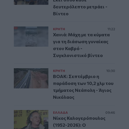
δευτερόλεπτο μετράει -
Βίντεο
ΚΡΗΤΗ
11:22
Χανιά: Μάχη με τα κύματα
για τη διάσωση γυναίκας
στον Καβρό -
Συγκλονιστικό βίντεο
ΚΡΗΤΗ
10:30
ΒΟΑΚ: Σεπτέμβριο η
παράδοση των 10,2 χλμ του
τμήματος Νεάπολη - Άγιος
Νικόλαος
ΕΛΛAΔΑ
09:46
Νίκος Καλογερόπουλος
(1952-2026): O