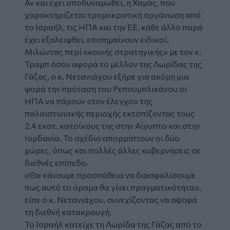
Αν και έχει αποδυναμωθεί, η Χαμάς, που
χαρακτηρίζεται τρομοκρατική οργάνωση από
το Ισραήλ, τις ΗΠΑ και την ΕΕ, κάθε άλλο παρά
έχει εξαλειφθεί, επισημαίνουν ειδικοί.
Μιλώντας περί «κοινής στρατηγικής» με τον κ.
Τραμπ όσον αφορά το μέλλον της Λωρίδας της
Γάζας, ο κ. Νετανιάχου εξήρε για ακόμη μια
φορά την πρόταση του Ρεπουμπλικάνου οι
ΗΠΑ να πάρουν «τον έλεγχο» της
παλαιστινιακής περιοχής εκτοπίζοντας τους
2,4 εκατ. κατοίκους της στην Αίγυπτο και στην
Ιορδανία. Το σχέδιο απορρίπτουν οι δύο
χώρες, όπως και πολλές άλλες κυβερνήσεις σε
διεθνές επίπεδο.
«Θα κάνουμε προσπάθεια να διασφαλίσουμε
πως αυτό το όραμα θα γίνει πραγματικότητα»,
είπε ο κ. Νετανιάχου, συνεχίζοντας να αψηφά
τη διεθνή κατακραυγή.
Το Ισραήλ κατείχε τη Λωρίδα της Γάζας από το