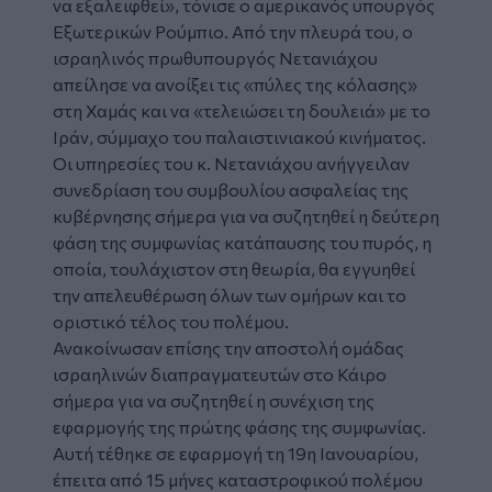
να εξαλειφθεί», τόνισε ο αμερικανός υπουργός
Εξωτερικών Ρούμπιο. Από την πλευρά του, ο
ισραηλινός πρωθυπουργός Νετανιάχου
απείλησε να ανοίξει τις «πύλες της κόλασης»
στη Χαμάς και να «τελειώσει τη δουλειά» με το
Ιράν, σύμμαχο του παλαιστινιακού κινήματος.
Οι υπηρεσίες του κ. Νετανιάχου ανήγγειλαν
συνεδρίαση του συμβουλίου ασφαλείας της
κυβέρνησης σήμερα για να συζητηθεί η δεύτερη
φάση της συμφωνίας κατάπαυσης του πυρός, η
οποία, τουλάχιστον στη θεωρία, θα εγγυηθεί
την απελευθέρωση όλων των ομήρων και το
οριστικό τέλος του πολέμου.
Ανακοίνωσαν επίσης την αποστολή ομάδας
ισραηλινών διαπραγματευτών στο Κάιρο
σήμερα για να συζητηθεί η συνέχιση της
εφαρμογής της πρώτης φάσης της συμφωνίας.
Αυτή τέθηκε σε εφαρμογή τη 19η Ιανουαρίου,
έπειτα από 15 μήνες καταστροφικού πολέμου