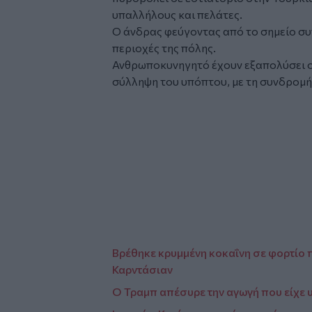
υπαλλήλους και πελάτες.
Ο άνδρας φεύγοντας από το σημείο συ
περιοχές της πόλης.
Ανθρωποκυνηγητό έχουν εξαπολύσει οι
σύλληψη του υπόπτου, με τη συνδρομή
Glomex
Video
Βρέθηκε κρυμμένη κοκαΐνη σε φορτίο π
Καρντάσιαν
Ο Τραμπ απέσυρε την αγωγή που είχε 