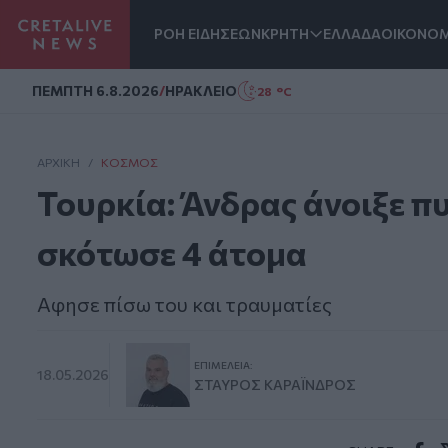
ΡΟΗ ΕΙΔΗΣΕΩΝ
ΚΡΗΤΗ
ΕΛΛΑΔΑ
ΟΙΚΟΝΟΜ
Homepage
ΠΕΜΠΤΗ 6.8.2026
/
ΗΡΑΚΛΕΙΟ
28 °C
ΑΡΧΙΚΗ
/
ΚΌΣΜΟΣ
Τουρκία: Άνδρας άνοιξε πυ
σκότωσε 4 άτομα
Αφησε πίσω του και τραυματίες
ΕΠΙΜΈΛΕΙΑ:
18.05.2026
ΣΤΑΎΡΟΣ ΚΑΡΑΪ́ΝΔΡΟΣ