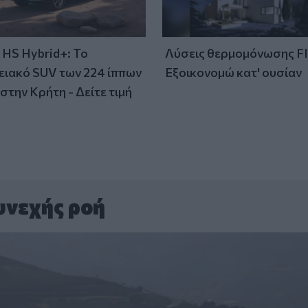
HS Hybrid+: Το
Λύσεις θερμομόνωσης F
ειακό SUV των 224 ίππων
Εξοικονομώ κατ' ουσίαν
στην Κρήτη - Δείτε τιμή
υνεχής ροή