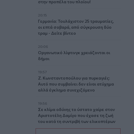
στην προπέλα του πλοίου!
20:15
Γερμανία: Τουλάχιστον 25 τραυματίες,
οι επτά σοβαρά, από σύγκρουση δύο
τραμ - Δείτε βίντεο
20:06
Οργανωτικό λίφτινγκ χρειάζονται οι
δήμοι
19:57
Ζ. Κωνσταντοπούλου για πυρκαγιές:
Αυτό που συμβαίνει δεν είναι ατύχημα
αλλά έγκλημα συνεχιζόμενο
19:56
Σε κλίμα οδύνης το ύστατο χαίρε στον
Αριστοτέλη Δαμίγο που έχασε τη ζωή
του κατά τη συντριβή των ελικοπτέρων
στην Ψάθα