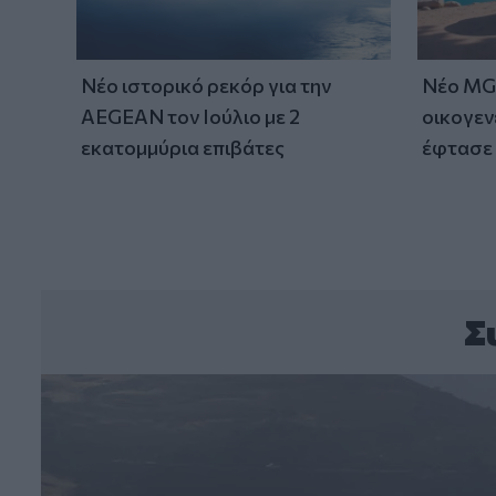
Νέο ιστορικό ρεκόρ για την
Νέο MG 
AEGEAN τον Ιούλιο με 2
οικογεν
εκατομμύρια επιβάτες
έφτασε 
Σ