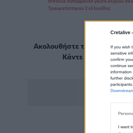
Ισπανία: Κατέρρευσε γείσο κτιρίου σε
Τραυματίστηκαν 2 ελληνίδες
Cretalive 
Ακολουθήστε το Cretalive στ
If you wish 
sensitive in
Κάντε εγγραφή στο 
confirm you
continue se
information 
further disc
participants
Downstream 
Persona
ΣΧΕΤ
I want t
Πυροβολ