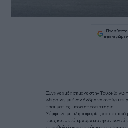
Προσθέστε
προτιμώμεν
Συναγερμός σήμανε στην
Τουρκία
για
Μερσίνη, με έναν άνδρα να ανοίγει πυρ
τραυματίες, μέσα σε εστιατόριο.
Σύμφωνα με πληροφορίες από τοπικά μ
τους και οκτώ τραυματίστηκαν κοντά σ
πυροβολεί σε εστιατόριο στην Τουρκία