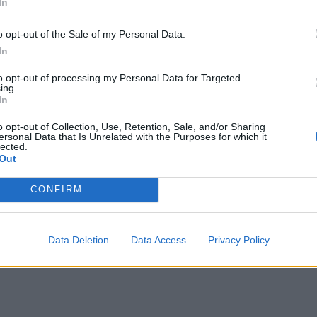
In
o opt-out of the Sale of my Personal Data.
In
ερ του CRETALIVE
to opt-out of processing my Personal Data for Targeted
ing.
ΤΗΝ ΕΊΔΗΣΗ
In
o opt-out of Collection, Use, Retention, Sale, and/or Sharing
ersonal Data that Is Unrelated with the Purposes for which it
lected.
Out
CONFIRM
ά, από σύγκρουση δύο τραμ - Δείτε βίντεο
Ντύθηκε «Χάρος», ανέβηκε στην οροφή νοσοκομείου και.
ΚΟΣΜΟΣ
18:09
τίες, οι επτά σοβαρά, από σύγκρουση δύο τραμ - Δείτε βίντ
Ντύθηκε «Χάρος», ανέβηκε στην ορο
Ντύθηκε «Χάρος», ανέβηκε στην
οροφή νοσοκομείου και...
Data Deletion
Data Access
Privacy Policy
σκόρπισε τον τρόμο