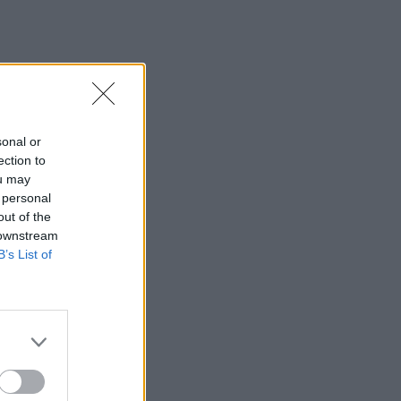
για τον κατεστραμμένο εξοπλισμό
άρδευσης
19:01
Κυψέλη: Η πρώτη δήλωση της
οικογένειας της 38χρονης Λίζα που
βρέθηκε νεκρή
sonal or
ection to
18:59
ou may
Καστέλλι: Παρουσία του υπ. Υποδομών
 personal
Χρίστου Δήμα οι υπογραφές για τα
out of the
ραντάρ του νέου αεροδρομίου
 downstream
B’s List of
18:51
Μία ακόμη εθελοντική αιμοδοσία στο
αίθριο της Λότζια το Σάββατο (08-08)
18:44
Ευρωπαϊκή διάκριση για το
Πανεπιστήμιο Κρήτης: Χρηματοδότηση
1,5 εκατ. ευρώ για την Τεχνητή