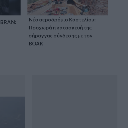
Νέο αεροδρόμιο Καστελίου:
IBRAN:
Προχωρά η κατασκευή της
σήραγγας σύνδεσης με τον
ΒΟΑΚ