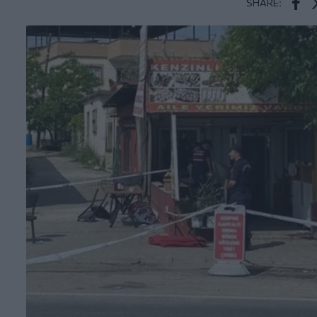
SHARE:
Face
T