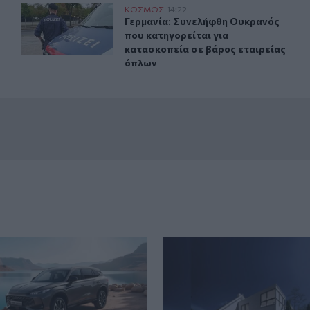
 άτομα ρίχνοντας το αυτοκίνητό του σε πλήθος
Γερμανία: Συνελήφθη Ουκρανός που κατηγορείται για κ
ΚΟΣΜΟΣ
14:22
νό που σκότωσε δύο άτομα ρίχνοντας το αυτοκίνητό του σ
Γερμανία: Συνελήφθη Ουκρανός που 
Γερμανία: Συνελήφθη Ουκρανός
που κατηγορείται για
κατασκοπεία σε βάρος εταιρείας
όπλων