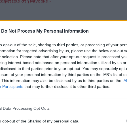
 καφετέρια στη Μινόρκα -
-
Do Not Process My Personal Information
ο
Google News
και στο
Facebook
to opt-out of the sale, sharing to third parties, or processing of your per
formation for targeted advertising by us, please use the below opt-out s
κανάλι μας στο
YouTube
r selection. Please note that after your opt-out request is processed y
eing interest-based ads based on personal information utilized by us or
disclosed to third parties prior to your opt-out. You may separately opt-
losure of your personal information by third parties on the IAB’s list of
. This information may also be disclosed by us to third parties on the
IA
Participants
that may further disclose it to other third parties.
l Data Processing Opt Outs
ΙΚΆ TAGS
o opt-out of the Sharing of my personal data.
ισμοί
Τουρκία