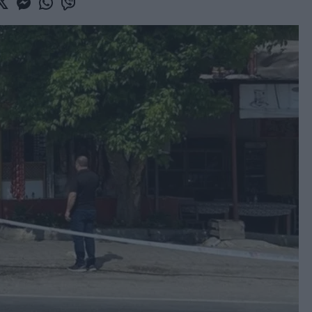
book
witter
Messenger
Whatsapp
Viber