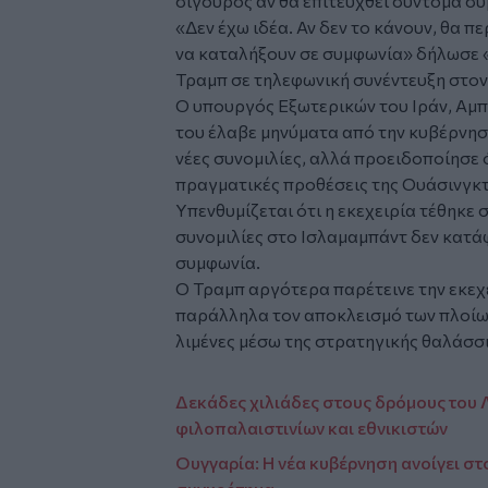
σίγουρος αν θα επιτευχθεί σύντομα σ
«Δεν έχω ιδέα. Αν δεν το κάνουν, θα
να καταλήξουν σε συμφωνία» δήλωσε 
Τραμπ σε τηλεφωνική συνέντευξη στο
Ο υπουργός Εξωτερικών του Ιράν, Αμπά
του έλαβε μηνύματα από την κυβέρνη
νέες συνομιλίες, αλλά προειδοποίησε 
πραγματικές προθέσεις της Ουάσινγκτ
Υπενθυμίζεται ότι η εκεχειρία τέθηκε σ
συνομιλίες στο Ισλαμαμπάντ δεν κατά
συμφωνία.
Ο Τραμπ αργότερα παρέτεινε την εκεχ
παράλληλα τον αποκλεισμό των πλοίων
λιμένες μέσω της στρατηγικής θαλάσσ
Δεκάδες χιλιάδες στους δρόμους του 
φιλοπαλαιστινίων και εθνικιστών
Ουγγαρία: Η νέα κυβέρνηση ανοίγει στ