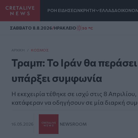
ΡΟΗ ΕΙΔΗΣΕΩΝ
ΚΡΗΤΗ
ΕΛΛΑΔΑ
ΟΙΚΟΝΟΜ
Homepage
ΣAΒΒΑΤΟ 8.8.2026
/
ΗΡΑΚΛΕΙΟ
30 °C
ΑΡΧΙΚΗ
/
ΚΌΣΜΟΣ
Τραμπ: Το Ιράν θα περάσε
υπάρξει συμφωνία
Η εκεχειρία τέθηκε σε ισχύ στις 8 Απριλίου
κατάφεραν να οδηγήσουν σε μία διαρκή συ
16.05.2026
NEWSROOM