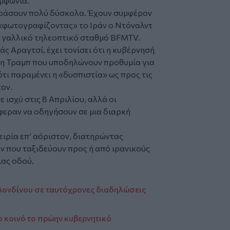
υμφωνία.
 περάσουν πολύ δύσκολα. Έχουν συμφέρον
«φωτογραφίζοντας» το Ιράν ο Ντόναλντ
ν γαλλικό τηλεοπτικό σταθμό BFMTV.
ς Αραγτσί, έχει τονίσει ότι η κυβέρνησή
ση Τραμπ που υποδηλώνουν προθυμία για
ότι παραμένει η «δυσπιστία» ως προς τις
ον.
ε ισχύ στις 8 Απριλίου, αλλά οι
φεραν να οδηγήσουν σε μια διαρκή
ειρία επ’ αόριστον, διατηρώντας
 που ταξιδεύουν προς ή από ιρανικούς
ιας οδού.
Λονδίνου σε ταυτόχρονες διαδηλώσεις
ο κοινό το πρώην κυβερνητικό