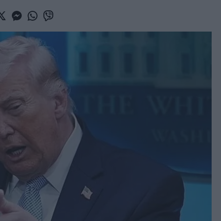
book
witter
Messenger
Whatsapp
Viber