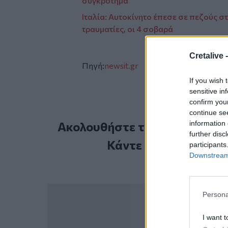
συγκρότημα
Ιταλία: Αυτοκίνητο έπεσε σε πεζούς 
τραυματίες, οι 4 σοβαρά
Cretalive 
Πηγή:
newsit.gr
If you wish 
sensitive in
confirm you
continue se
information 
Ακολουθήστε το Cretalive στ
further disc
Κάντε εγγραφή στο 
participants
Downstream 
Persona
I want t