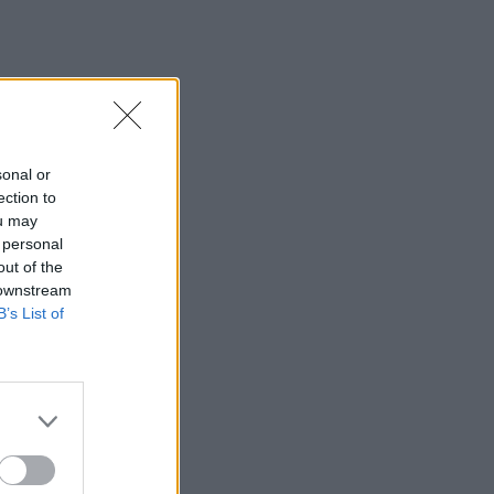
Φωτιά στο Πόρτο Γερμενό: Σκύλος
επέστρεψε με εγκαύματα στα πόδια
στο σπίτι που τον φρόντιζαν
07:36
Στήριξη Τραμπ στον νέο πρόεδρο της
Κολομβίας με «βοήθεια» 1 δισ.
sonal or
δολαρίων
ection to
ou may
07:29
 personal
Τα πρωτοσέλιδα των εφημερίδων
out of the
 downstream
07:22
B’s List of
Βραζιλία: Σε χαμηλό δεκαετίας η
αποψίλωση του Αμαζονίου – Μειώθηκε
κατά 37%
07:15
ΑΑΔΕ: Ανοιχτό το σύστημα Ενιαίας
Αίτησης Ενίσχυσης 2025 – Μέχρι πότε
μπορούν να γίνουν διορθώσεις