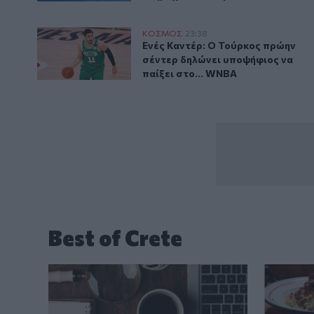
Ενές Καντέρ: Ο Τούρκος πρώην σέντερ δηλώνει υποψή
ΚΟΣΜΟΣ
23:38
Ενές Καντέρ: Ο Τούρκος πρώην σ
Ενές Καντέρ: Ο Τούρκος πρώην
σέντερ δηλώνει υποψήφιος να
παίξει στο... WNBA
Best of Crete