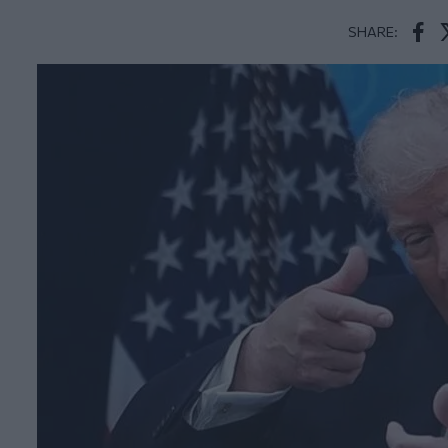
SHARE:
Face
T