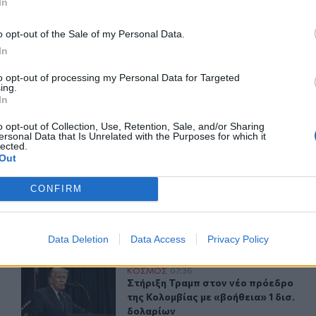
In
o opt-out of the Sale of my Personal Data.
ΙΚΆ TAGS
In
ραμπ
Πόλεμος
Εκεχειρία
to opt-out of processing my Personal Data for Targeted
ing.
In
o opt-out of Collection, Use, Retention, Sale, and/or Sharing
ersonal Data that Is Unrelated with the Purposes for which it
ερ του CRETALIVE
lected.
Out
ΤΗΝ ΕΊΔΗΣΗ
CONFIRM
Data Deletion
Data Access
Privacy Policy
ραμμή ενός ακήρυχτου πολέμου
Στήριξη Τραμπ στον νέο πρόεδρο της Κολομβίας με «βοή
ΚΟΣΜΟΣ
07:36
τιλία στην πρώτη γραμμή ενός ακήρυχτου πολέμου
Στήριξη Τραμπ στον νέο πρόεδρο τη
Στήριξη Τραμπ στον νέο πρόεδρο
της Κολομβίας με «βοήθεια» 1 δισ.
δολαρίων