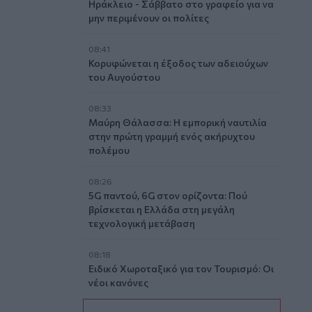
Ηράκλειο - Σάββατο στο γραφείο για να
μην περιμένουν οι πολίτες
08:41
Κορυφώνεται η έξοδος των αδειούχων
του Αυγούστου
08:33
Μαύρη Θάλασσα: Η εμπορική ναυτιλία
στην πρώτη γραμμή ενός ακήρυχτου
πολέμου
08:26
5G παντού, 6G στον ορίζοντα: Πού
βρίσκεται η Ελλάδα στη μεγάλη
τεχνολογική μετάβαση
08:18
Ειδικό Χωροταξικό για τον Τουρισμό: Οι
νέοι κανόνες