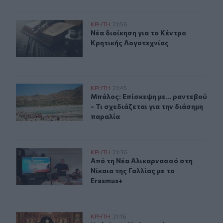
Νέα διοίκηση για το Κέντρο Κρητικής Λογοτεχνίας
ΚΡΗΤΗ
21:56
Νέα διοίκηση για το Κέντρο Κρητικ
Νέα διοίκηση για το Κέντρο
Κρητικής Λογοτεχνίας
Μπάλος: Επίσκεψη με… ραντεβού - Τι σχεδιάζεται για τ
ΚΡΗΤΗ
21:45
Μπάλος: Επίσκεψη με… ραντεβού - Τ
Μπάλος: Επίσκεψη με… ραντεβού
- Τι σχεδιάζεται για την διάσημη
παραλία
Από τη Νέα Αλικαρνασσό στη Νίκαια της Γαλλίας με το 
ΚΡΗΤΗ
21:36
Από τη Νέα Αλικαρνασσό στη Νίκαια
Από τη Νέα Αλικαρνασσό στη
Νίκαια της Γαλλίας με το
Erasmus+
Ηράκλειο: Με λαμπρότητα και κατάνυξη ο εορτασμός 
ΚΡΗΤΗ
21:16