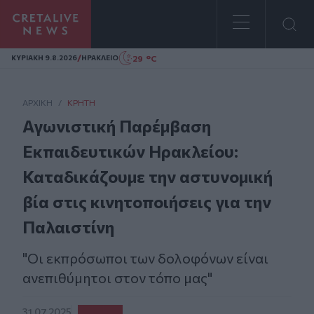
Homepage
/
29 °C
ΚΥΡΙΑΚΗ 9.8.2026
ΗΡΑΚΛΕΙΟ
ΑΡΧΙΚΗ
/
ΚΡΉΤΗ
Αγωνιστική Παρέμβαση
Εκπαιδευτικών Ηρακλείου:
Καταδικάζουμε την αστυνομική
βία στις κινητοποιήσεις για την
Παλαιστίνη
"Οι εκπρόσωποι των δολοφόνων είναι
ανεπιθύμητοι στον τόπο μας"
31.07.2025