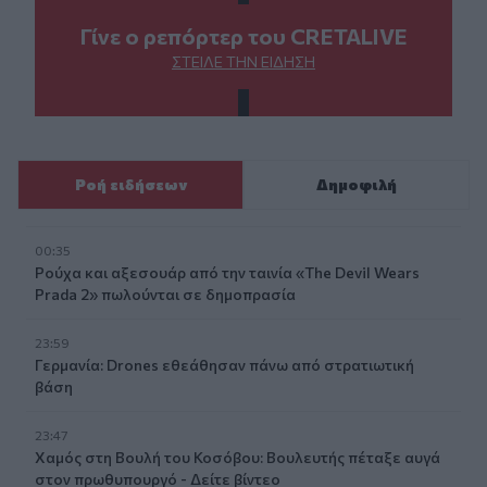
Γίνε ο ρεπόρτερ του CRETALIVE
ΣΤΕΊΛΕ ΤΗΝ ΕΊΔΗΣΗ
Ροή ειδήσεων
Δημοφιλή
00:35
Ρούχα και αξεσουάρ από την ταινία «The Devil Wears
Prada 2» πωλούνται σε δημοπρασία
23:59
Γερμανία: Drones εθεάθησαν πάνω από στρατιωτική
βάση
23:47
Χαμός στη Βουλή του Κοσόβου: Βουλευτής πέταξε αυγά
στον πρωθυπουργό - Δείτε βίντεο