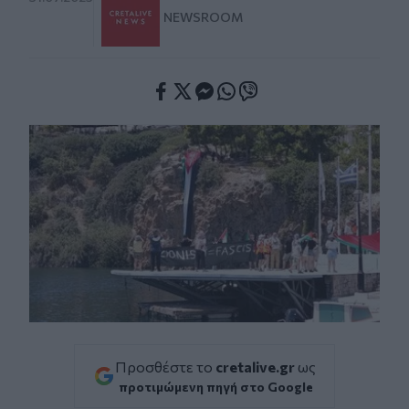
NEWSROOM
Facebook
Twitter
Messenger
Whatsapp
Viber
Προσθέστε το
cretalive.gr
ως
προτιμώμενη πηγή στο Google