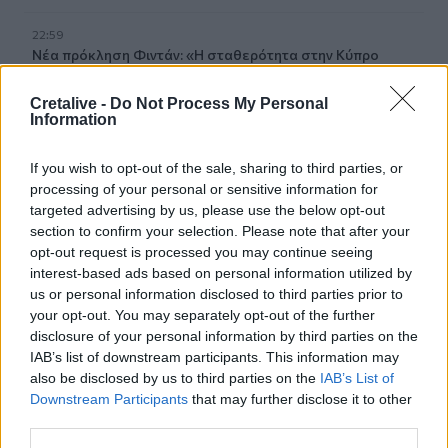
22:59
Νέα πρόκληση Φιντάν: «Η σταθερότητα στην Κύπρο
οφείλεται στην παρουσία Τούρκων στρατιωτών»
Cretalive -
Do Not Process My Personal
Information
22:53
Διακινούσαν ναρκωτικά στην Πανεπιστημιούπολη του
Ζωγράφου
If you wish to opt-out of the sale, sharing to third parties, or
processing of your personal or sensitive information for
22:45
targeted advertising by us, please use the below opt-out
Σητεία: Ένα τσιγάρο παραλίγο να βάλει φωτιά στις
section to confirm your selection. Please note that after your
Λιθίνες
opt-out request is processed you may continue seeing
interest-based ads based on personal information utilized by
22:38
us or personal information disclosed to third parties prior to
Ιωάννα Τούνη: Στο νοσοκομείο με τροφική δηλητηρίαση η
your opt-out. You may separately opt-out of the further
influencer
disclosure of your personal information by third parties on the
IAB’s list of downstream participants. This information may
22:32
also be disclosed by us to third parties on the
IAB’s List of
Νέο χτύπημα στα Στενά του Ορμούζ: Βλήμα έπληξε
Downstream Participants
that may further disclose it to other
πλοίο κοντά στο Khasab του Ομάν
third parties.