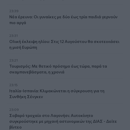
23:39
Νέα έρευνα: Οι γυναίκες με δύο έως τρία παιδιά γερνούν
πιο αργά
23:31
Ολική έκλειψη ηλίου: Στις 12 Αυγούστου θα σκοτεινιάσει
η μισή Ευρώπη
23:21
Τουρισμός: Με θετικό πρόσημο έως τώρα, παρά τα
σκαμπανεβάσματα, η χρονιά
23:15
Ιταλία-Ισπανία: Κλιμακώνεται η σύγκρουση για τη
Συνθήκη Σένγκεν
23:09
Σοβαρό τροχαίο στο Λαγονήσι: Αυτοκίνητο
συγκρούστηκε με μηχανή αστυνομικών της ΔΙΑΣ - Δείτε
βίντεο