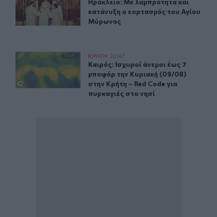
Ηράκλειο: Με λαμπρότητα και κατ
Ηράκλειο: Με λαμπρότητα και
κατάνυξη ο εορτασμός του Αγίου
Μύρωνος
Καιρός: Ισχυροί άνεμοι έως 7 μποφόρ την Κυριακή (09/0
ΚΡΗΤΗ
20:47
Καιρός: Ισχυροί άνεμοι έως 7 μποφό
Καιρός: Ισχυροί άνεμοι έως 7
μποφόρ την Κυριακή (09/08)
στην Κρήτη – Red Code για
πυρκαγιές στο νησί