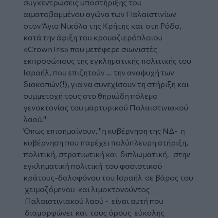
συγκεντρώσεις υποστήριξης του
αιματοβαμμένου αγώνα των
Παλαιστινίων
στον
Άγιο Νικόλα
της Κρήτης και στη Ρόδο,
κατά την άφιξη του κρουαζιερόπλοιου
«Crown Iris» που μετέφερε σιωνιστές
εκπροσώπους της εγκληματικής πολιτικής του
Ισραήλ, που επιζητούν … την αναψυχή των
διακοπών(!), για να συνεχίσουν τη στήριξη και
συμμετοχή τους στο θηριώδη πόλεμο
γενοκτονίας του μαρτυρικού Παλαιστινιακού
λαού."
Όπως επισημαίνουν,
"η κυβέρνηση της ΝΔ- η
κυβέρνηση που παρέχει πολύπλευρη στήριξη,
πολιτική, στρατιωτική και διπλωματική, στην
εγκληματική πολιτική του φασιστικού
κράτους-δολοφόνου του Ισραήλ σε βάρος του
χειμαζόμενου και λιμοκτονούντος
Παλαιστινιακού λαού - είναι αυτή που
διαμορφώνει και τους όρους εύκολης