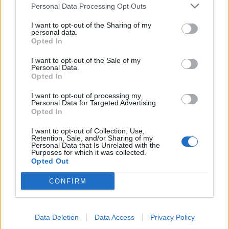
Personal Data Processing Opt Outs
22:27
Παράνοια σε γάμο στη Μαδέρα: Νόμιζαν ότι
I want to opt-out of the Sharing of my
παντρεύονται ο Κριστιάνο Ρονάλντο με την Χεορχίνα -
personal data.
Βίντεο
Opted In
22:14
I want to opt-out of the Sale of my
Personal Data.
Nίκη της ΑΕΚ στο τελευταίο φιλικό πριν από τον ΟΦΗ
Opted In
22:11
I want to opt-out of processing my
Γιάννης Κωνσταντέλιας: Μπαμπάς για δεύτερη φορά έγινε
Personal Data for Targeted Advertising.
Opted In
ο ποδοσφαιριστής του ΠΑΟΚ
I want to opt-out of Collection, Use,
22:03
Retention, Sale, and/or Sharing of my
Personal Data that Is Unrelated with the
Τραγωδία στην Πάρο: Για ανθρωποκτονία από αμέλεια
Purposes for which it was collected.
κατηγορούνται οι γονείς του 4χρονου και ο ιδιοκτήτης
Opted Out
του beach bar
CONFIRM
21:56
Νέα διοίκηση για το Κέντρο Κρητικής Λογοτεχνίας
Data Deletion
Data Access
Privacy Policy
21:51