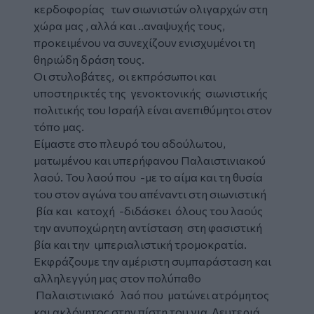
κερδοφορίας των σιωνιστών ολιγαρχών στη
χώρα μας , αλλά και ..αναψυχής τους,
προκειμένου να συνεχίζουν ενισχυμένοι τη
θηριώδη δράση τους.
Οι στυλοβάτες, οι εκπρόσωποι και
υποστηρικτές της γενοκτονικής σιωνιστικής
πολιτικής του
Ισραήλ
είναι ανεπιθύμητοι στον
τόπο μας.
Είμαστε στο πλευρό του αδούλωτου,
ματωμένου και υπερήφανου Παλαιστινιακού
λαού. Του λαού που -με το αίμα και τη θυσία
του στον αγώνα του απέναντι στη σιωνιστική
βία και κατοχή -διδάσκει όλους του λαούς
την ανυποχώρητη αντίσταση στη φασιστική
βία και την ιμπεριαλιστική τρομοκρατία.
Εκφράζουμε την αμέριστη συμπαράσταση και
αλληλεγγύη μας στον πολύπαθο
Παλαιστινιακό λαό που ματώνει ατρόμητος
και ακλόνητος στην πίστη του για Λευτεριά,