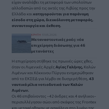
είχαν αναλάβει τη μεταφορά των υπολοίπων
αλλοδαπών από τις ακτές της Λιβύης προς την
Ελλάδα και
κατηγορούνται για παράνομη
είσοδο στη χώρα, διευκόλυνση μεταφοράς,
συναυτουργία και έκθεση.
Μεταναστευτικές ροές: νέα επιχείρηση δι
ΚΡΗΤΗ
17.05.2026
Μεταναστευτικές ροές: νέα
επιχείρηση διάσωσης για 46
μετανάστες
Η επιχείρηση στήθηκε τις πρωινές ώρες χθες,
όταν οι Λιμενικές Αρχές
Αγίας Γαλήνης,
Καλών
Λιμένων και Κόκκινου Πύργου ενημερώθηκαν
από το ΕΚΣΕΔ για λέμβο σε δυσχερή θέση,
43
ναυτικά μίλια νοτιοδυτικά των Καλών
Λιμένων.
Οι 46 επιβαίνοντες –42 άνδρες και 4 ανήλικοι–
περισυλλέγησαν σώοι από σκάφος της Frontex
και μεταφέρθηκαν με ασφάλεια στο λιμάνι της