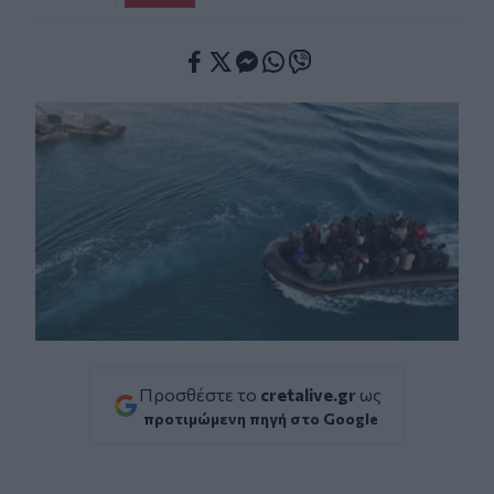
Facebook
Twitter
Messenger
Whatsapp
Viber
Προσθέστε το
cretalive.gr
ως
προτιμώμενη πηγή στο Google