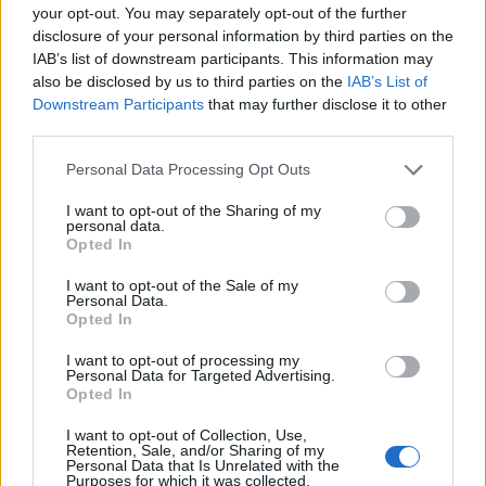
λιπασμάτων
your opt-out. You may separately opt-out of the further
disclosure of your personal information by third parties on the
19:42
IAB’s list of downstream participants. This information may
Καλοκαίρι 2026: Η Ευρώπη στις φλόγες - 5 εκατ.
also be disclosed by us to third parties on the
IAB’s List of
στρέμματα στάχτη, από την Πορτογαλία έως την Κρήτη
Downstream Participants
that may further disclose it to other
(Βίντεο)
third parties.
19:18
Personal Data Processing Opt Outs
ΗΠΑ: Εφετείο απαγόρευσε να συνεχιστεί η κατασκευή
της αίθουσας χορού στον Λευκό Οίκο
I want to opt-out of the Sharing of my
personal data.
Opted In
19:11
Χανιά: Σχεδόν 1 εκατ. ευρώ από το Ταμείο Αλληλεγγύης
I want to opt-out of the Sale of my
του Υπουργείου Μετανάστευσης και Ασύλου για
Personal Data.
Opted In
σχολικές υποδομές και δημόσιους χώρους
I want to opt-out of processing my
Personal Data for Targeted Advertising.
ΠΕΡΙΣΣΟΤΕΡΑ
Opted In
I want to opt-out of Collection, Use,
Retention, Sale, and/or Sharing of my
Personal Data that Is Unrelated with the
Purposes for which it was collected.