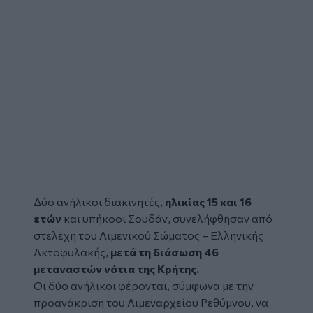
Δύο ανήλικοι
διακινητές
,
ηλικίας 15 και 16
ετών
και υπήκοοι Σουδάν, συνελήφθησαν από
στελέχη του Λιμενικού Σώματος – Ελληνικής
Ακτοφυλακής,
μετά τη διάσωση 46
μεταναστών
νότια της Κρήτης.
Οι δύο ανήλικοι φέρονται, σύμφωνα με την
προανάκριση του Λιμεναρχείου Ρεθύμνου, να