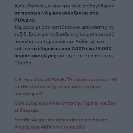
Αγίας Γαλήνης, ενώ στη συνέχεια οδηγήθηκαν
σε προσωρινό χώρο φιλοξενίας στο
Ρέθυμνο
.
Σύμφωνα με όσα κατέθεσαν οι μετανάστες, το
ταξίδι ξεκίνησε το βράδυ της 15ης Μαΐου από
παραλία του Τομπρούκ στη Λιβύη, με τον
καθένα
να πληρώνει από 7.000 έως 13.000
αιγυπτιακές λίρες
για τη μεταφορά του στην
Ελλάδα.
Ν.Ε. Ηρακλείου ΠΑΣΟΚ: "Η κατάσταση στα ΤΕΠ
του Βενιζελείου έχει ξεπεράσει το όριο
συναγερμού"
Μάλια: Έφυγε από το σπίτι την Πέμπτη και δεν
επέστρεψε
Λασίθι: Άφησε την τελευταία του πνοή στο
διαμέρισμα AirBnb που νοίκιαζε