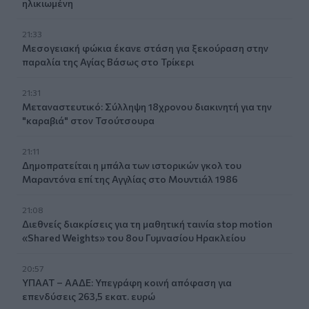
ηλικιωμένη
21:33
Μεσογειακή φώκια έκανε στάση για ξεκούραση στην
παραλία της Αγίας Βάσως στο Τρίκερι
21:31
Μεταναστευτικό: Σύλληψη 18χρονου διακινητή για την
"καραβιά" στον Τσούτσουρα
21:11
Δημοπρατείται η μπάλα των ιστορικών γκολ του
Μαραντόνα επί της Αγγλίας στο Μουντιάλ 1986
21:08
Διεθνείς διακρίσεις για τη μαθητική ταινία stop motion
«Shared Weights» του 8ου Γυμνασίου Ηρακλείου
20:57
ΥΠΑΑΤ – ΑΑΔΕ: Υπεγράφη κοινή απόφαση για
επενδύσεις 263,5 εκατ. ευρώ