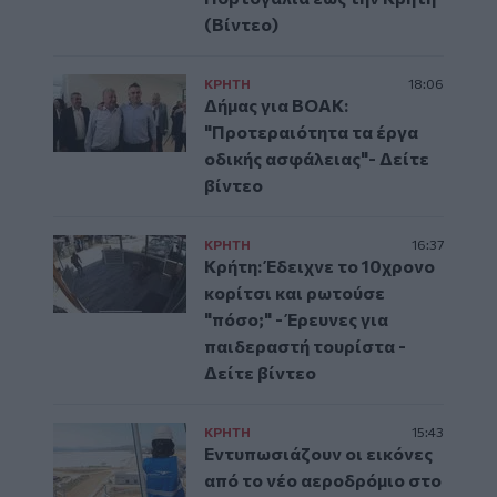
(Βίντεο)
ΚΡΗΤΗ
18:06
Δήμας για ΒΟΑΚ:
"Προτεραιότητα τα έργα
οδικής ασφάλειας"- Δείτε
βίντεο
ΚΡΗΤΗ
16:37
Κρήτη: Έδειχνε το 10χρονο
κορίτσι και ρωτούσε
"πόσο;" - Έρευνες για
παιδεραστή τουρίστα -
Δείτε βίντεο
ΚΡΗΤΗ
15:43
Εντυπωσιάζουν οι εικόνες
από το νέο αεροδρόμιο στο