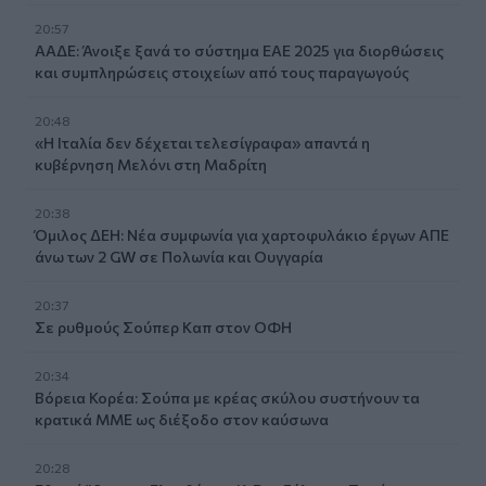
20:57
ΑΑΔΕ: Άνοιξε ξανά το σύστημα ΕΑΕ 2025 για διορθώσεις
και συμπληρώσεις στοιχείων από τους παραγωγούς
20:48
«Η Ιταλία δεν δέχεται τελεσίγραφα» απαντά η
κυβέρνηση Μελόνι στη Μαδρίτη
20:38
Όμιλος ΔΕΗ: Νέα συμφωνία για χαρτοφυλάκιο έργων ΑΠΕ
άνω των 2 GW σε Πολωνία και Ουγγαρία
20:37
Σε ρυθμούς Σούπερ Καπ στον ΟΦΗ
20:34
Βόρεια Κορέα: Σούπα με κρέας σκύλου συστήνουν τα
κρατικά ΜΜΕ ως διέξοδο στον καύσωνα
20:28