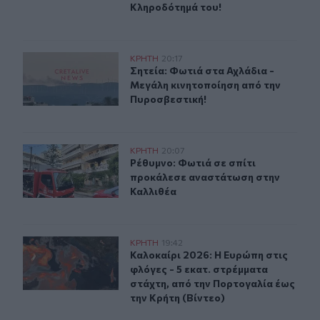
Κληροδότημά του!
Σητεία: Φωτιά στα Αχλάδια - Μεγάλη κινητοποίηση από
ΚΡΗΤΗ
20:17
Σητεία: Φωτιά στα Αχλάδια - Μεγά
Σητεία: Φωτιά στα Αχλάδια -
Μεγάλη κινητοποίηση από την
Πυροσβεστική!
Ρέθυμνο: Φωτιά σε σπίτι προκάλεσε αναστάτωση στην 
ΚΡΗΤΗ
20:07
Ρέθυμνο: Φωτιά σε σπίτι προκάλεσ
Ρέθυμνο: Φωτιά σε σπίτι
προκάλεσε αναστάτωση στην
Καλλιθέα
Καλοκαίρι 2026: Η Ευρώπη στις φλόγες - 5 εκατ. στρέμ
ΚΡΗΤΗ
19:42
Καλοκαίρι 2026: Η Ευρώπη στις φλό
Καλοκαίρι 2026: Η Ευρώπη στις
φλόγες - 5 εκατ. στρέμματα
στάχτη, από την Πορτογαλία έως
την Κρήτη (Βίντεο)