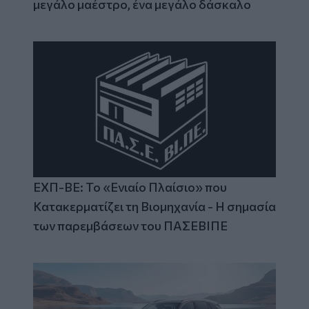
μεγάλο μαέστρο, ένα μεγάλο δάσκαλο
ΕΧΠ-ΒΕ: Το «Ενιαίο Πλαίσιο» που
Κατακερματίζει τη Βιομηχανία - Η σημασία
των παρεμβάσεων του ΠΑΣΕΒΙΠΕ