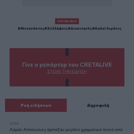
ΣΧΕΤΙΚΆ TAGS
Μετανάστες
Συλλήψεις
Διακινητές
Καλοί Λιμένες
Γίνε ο ρεπόρτερ του CRETALIVE
ΣΤΕΊΛΕ ΤΗΝ ΕΊΔΗΣΗ
Ροή ειδήσεων
Δημοφιλή
21:39
Λαμία: Απατεώνες άρπαξαν μεγάλο χρηματικό ποσό από