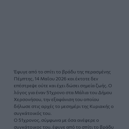
Έφυγε από το σπίτι το βράδυ της περασμένης
Πέμπτης, 14 Μαΐου 2026 και έκτοτε δεν
επέστρεψε ούτε και έχει δώσει σημεία ζωής. Ο
λόγος για έναν 51χρονο στα
Μάλια
του Δήμου
Χερσονήσου, την
εξαφάνιση
του οποίου
δήλωσε στις αρχές το μεσημέρι της Κυριακής ο
συγκάτοικός του.
Ο 51χρονος, σύμφωνα με όσα ανέφερε ο
συγκάτοικος του, έφυγε από το σπίτι το βράδυ