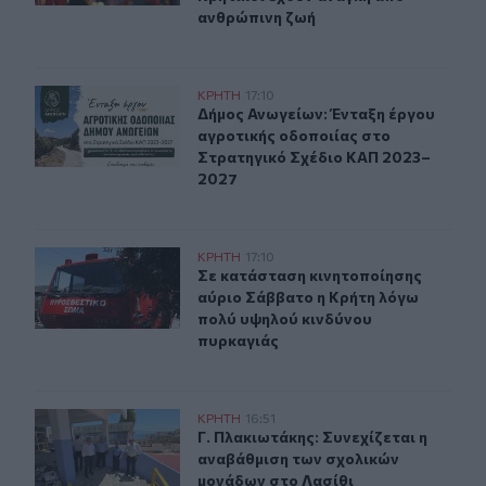
ανθρώπινη ζωή
Δήμος Ανωγείων: Ένταξη έργου αγροτικής οδοποιίας σ
ΚΡΗΤΗ
17:10
Δήμος Ανωγείων: Ένταξη έργου αγρ
Δήμος Ανωγείων: Ένταξη έργου
αγροτικής οδοποιίας στο
Στρατηγικό Σχέδιο ΚΑΠ 2023–
2027
Σε κατάσταση κινητοποίησης αύριο Σάββατο η Κρήτη λ
ΚΡΗΤΗ
17:10
Σε κατάσταση κινητοποίησης αύριο
Σε κατάσταση κινητοποίησης
αύριο Σάββατο η Κρήτη λόγω
πολύ υψηλού κινδύνου
πυρκαγιάς
Γ. Πλακιωτάκης: Συνεχίζεται η αναβάθμιση των σχολικ
ΚΡΗΤΗ
16:51
Γ. Πλακιωτάκης: Συνεχίζεται η ανα
Γ. Πλακιωτάκης: Συνεχίζεται η
αναβάθμιση των σχολικών
μονάδων στο Λασίθι