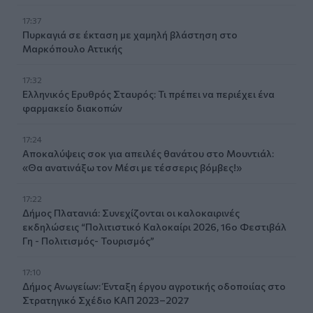
17:37
Πυρκαγιά σε έκταση με χαμηλή βλάστηση στο
Μαρκόπουλο Αττικής
17:32
Ελληνικός Ερυθρός Σταυρός: Τι πρέπει να περιέχει ένα
φαρμακείο διακοπών
17:24
Aποκαλύψεις σοκ για απειλές θανάτου στο Μουντιάλ:
«Θα ανατινάξω τον Μέσι με τέσσερις βόμβες!»
17:22
Δήμος Πλατανιά: Συνεχίζονται οι καλοκαιρινές
εκδηλώσεις “Πολιτιστικό Καλοκαίρι 2026, 16ο Φεστιβάλ
Γη - Πολιτισμός- Τουρισμός”
17:10
Δήμος Ανωγείων: Ένταξη έργου αγροτικής οδοποιίας στο
Στρατηγικό Σχέδιο ΚΑΠ 2023–2027