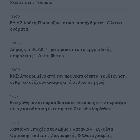
Σαλάχ στην Τουρκία
18:09
ΕΛ.ΑΣ Κρήτη: Ποιοι αξιωματικοί προήχθησαν - Όλα τα
ονόματα
18:06
Δήμας για ΒΟΑΚ: "Προτεραιότητα τα έργα οδικής
ασφάλειας"- Δείτε βίντεο
18:00
ΚΚΕ: Αποκομμένη από την πραγματικότητα η κυβέρνηση,
οι Κρητικοί έχουν ανάγκη από ανθρώπινη ζωή
17:57
Ενισχύθηκαν οι πυροσβεστικές δυνάμεις στην πυρκαγιά
σε αγροτοδασική έκταση στο Στεφάνι Κορίνθου
17:40
Χανιά: «4 Εποχές στον Δήμο Πλατανιά» - Εγκαίνια
Ομαδικής Έκθεσης Ζωγραφικής & Φωτογραφίας