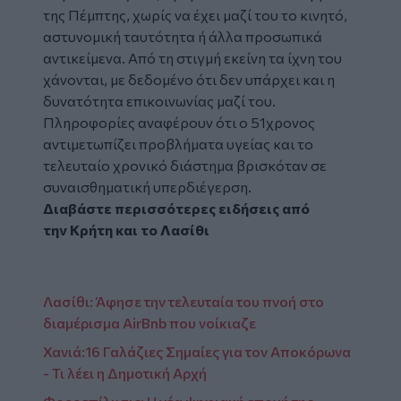
της Πέμπτης, χωρίς να έχει μαζί του το κινητό,
αστυνομική ταυτότητα ή άλλα προσωπικά
αντικείμενα. Από τη στιγμή εκείνη τα ίχνη του
χάνονται, με δεδομένο ότι δεν υπάρχει και η
δυνατότητα επικοινωνίας μαζί του.
Πληροφορίες αναφέρουν ότι ο 51χρονος
αντιμετωπίζει προβλήματα υγείας και το
τελευταίο χρονικό διάστημα βρισκόταν σε
συναισθηματική υπερδιέγερση.
Διαβάστε περισσότερες ειδήσεις από
την
Κρήτη
και το
Λασίθι
Λασίθι: Άφησε την τελευταία του πνοή στο
διαμέρισμα AirBnb που νοίκιαζε
Χανιά:16 Γαλάζιες Σημαίες για τον Αποκόρωνα
- Τι λέει η Δημοτική Αρχή