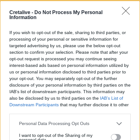
17:10
Cretalive -
Do Not Process My Personal
Σε κατάσταση κινητοποίησης αύριο Σάββατο η Κρήτη
Information
λόγω πολύ υψηλού κινδύνου πυρκαγιάς
If you wish to opt-out of the sale, sharing to third parties, or
16:55
processing of your personal or sensitive information for
Οι τουαλέτες στην Κνωσό και η μπάρα στο φαράγγι της
targeted advertising by us, please use the below opt-out
Σαμαριάς!
section to confirm your selection. Please note that after your
opt-out request is processed you may continue seeing
16:51
interest-based ads based on personal information utilized by
Γ. Πλακιωτάκης: Συνεχίζεται η αναβάθμιση των σχολικών
us or personal information disclosed to third parties prior to
μονάδων στο Λασίθι
your opt-out. You may separately opt-out of the further
disclosure of your personal information by third parties on the
16:41
IAB’s list of downstream participants. This information may
Στο ΥΠΕΝ οι προτάσεις του ΤΕΕ/ΤΑΚ για το μέλλον της
also be disclosed by us to third parties on the
IAB’s List of
βιομηχανίας στην Κρήτη
Downstream Participants
that may further disclose it to other
third parties.
ΠΕΡΙΣΣΟΤΕΡΑ
Personal Data Processing Opt Outs
I want to opt-out of the Sharing of my
personal data.