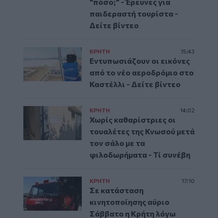
"πόσο;" - Έρευνες για
παιδεραστή τουρίστα -
Δείτε βίντεο
ΚΡΗΤΗ
15:43
Εντυπωσιάζουν οι εικόνες
από το νέο αεροδρόμιο στο
Καστέλλι - Δείτε βίντεο
ΚΡΗΤΗ
14:02
Χωρίς καθαρίστριες οι
τουαλέτες της Κνωσού μετά
τον σάλο με τα
φιλοδωρήματα - Τί συνέβη
ΚΡΗΤΗ
17:10
Σε κατάσταση
κινητοποίησης αύριο
Σάββατο η Κρήτη λόγω