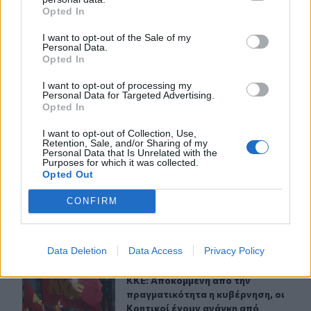
Opted In
I want to opt-out of the Sale of my
ΣΧΕΤΙΚA AΡΘΡΑ
Personal Data.
Opted In
I want to opt-out of processing my
Οροπέδιο Λασιθίου: Στην τελική ευθεία για τους 45ους
ΚΡΗΤΗ
18:40
Personal Data for Targeted Advertising.
Οροπέδιο Λασιθίου: Στην τελική ευ
Οροπέδιο Λασιθίου: Στην τελική
Opted In
ευθεία για τους 45ους Δικταίους
Αγώνες
I want to opt-out of Collection, Use,
Retention, Sale, and/or Sharing of my
Personal Data that Is Unrelated with the
Purposes for which it was collected.
Opted Out
Δήμας για ΒΟΑΚ: "Προτεραιότητα τα έργα οδικής ασφάλ
ΚΡΗΤΗ
18:06
Δήμας για ΒΟΑΚ: "Προτεραιότητα τα
Δήμας για ΒΟΑΚ:
CONFIRM
"Προτεραιότητα τα έργα οδικής
ασφάλειας"- Δείτε βίντεο
Data Deletion
Data Access
Privacy Policy
ΚΚΕ: Αποκομμένη από την πραγματικότητα η κυβέρνηση,
ΚΡΗΤΗ
18:00
ΚΚΕ: Αποκομμένη από την πραγματι
ΚΚΕ: Αποκομμένη από την
πραγματικότητα η κυβέρνηση, οι
Κρητικοί έχουν ανάγκη από