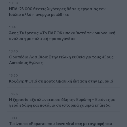
18:59
ΗΠΑ: 23.000 θέσεις λιγότερες θέσεις εργασίας τον
Ιούλιο αλλά η ανεργία μειώθηκε
18:45
Άκης Σκέρτσος: «Το ΠΑΣΟΚ υποκαθιστά την οικονομική
ανάλυση με πολιτική προπαγάνδα»
18:40
Οροπέδιο Λασιθίου: Στην τελική ευθεία για τους 45ους
Δικταίους Αγώνες
18:30
Κοζάνη: Φωτιά σε χορτολιβαδική έκταση στην Ερμακιά
18:26
Η ξηρασία εξαπλώνεται σε όλη την Ευρώπη – Εικόνες με
ξερά εδάφη και ποτάμια σε ιστορικά χαμηλά επίπεδα
18:13
Τι είναι το «Papara» που έγινε viral στη μεταγραφή του