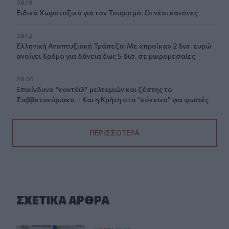
08:18
Ειδικό Χωροταξικό για τον Τουρισμό: Οι νέοι κανόνες
08:12
Ελληνική Αναπτυξιακή Τράπεζα: Με «προίκα» 2 δισ. ευρώ
ανοίγει δρόμο για δάνεια έως 5 δισ. σε μικρομεσαίες
08:05
Επικίνδυνο “κοκτέιλ” μελτεμιών και ζέστης το
Σαββατοκύριακο – Και η Κρήτη στο “κόκκινο” για φωτιές
ΠΕΡΙΣΣΟΤΕΡΑ
ΣΧΕΤΙΚA AΡΘΡΑ