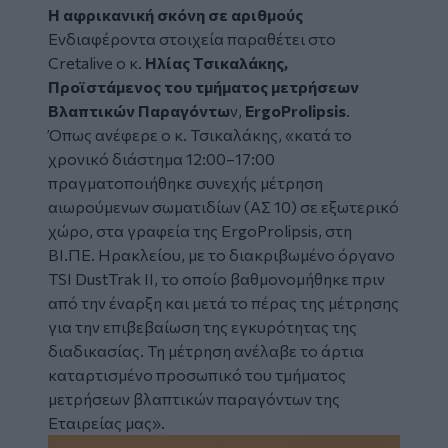
Η αφρικανική σκόνη σε αριθμούς
Ενδιαφέροντα στοιχεία παραθέτει στο
Cretalive o
κ.
Ηλίας Τσικαλάκης,
Προϊστάμενος του τμήματος μετρήσεων
Βλαπτικών Παραγόντω
ν,
ErgoProlipsis
.
Όπως ανέφερε ο κ. Τσικαλάκης, «κατά το
χρονικό διάστημα 12:00–17:00
πραγματοποιήθηκε συνεχής μέτρηση
αιωρούμενων σωματιδίων (ΑΣ 10) σε εξωτερικό
χώρο, στα γραφεία της ErgoProlipsis, στη
ΒΙ.ΠΕ. Ηρακλείου, με το διακριβωμένο όργανο
TSI DustTrak II, το οποίο βαθμονομήθηκε πριν
από την έναρξη και μετά το πέρας της μέτρησης
για την επιβεβαίωση της εγκυρότητας της
διαδικασίας. Τη μέτρηση ανέλαβε το άρτια
καταρτισμένο προσωπικό του τμήματος
μετρήσεων βλαπτικών παραγόντων της
Εταιρείας μας».
Image