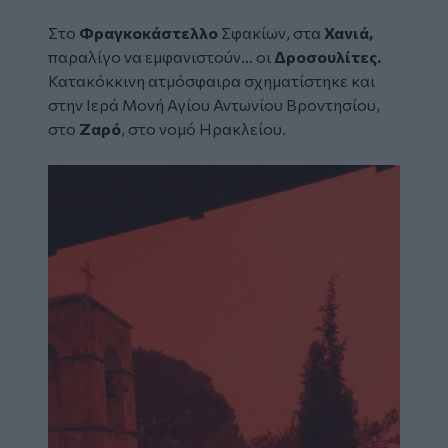
Στο
Φραγκοκάστελλο
Σφακίων,
στα
Χανιά,
παραλίγο να εμφανιστούν... οι
Δροσουλίτες.
Κατακόκκινη ατμόσφαιρα σχηματίστηκε και
στην
Ιερά Μονή Αγίου Αντωνίου Βροντησίου
,
στο
Ζαρό
, στο νομό
Ηρακλείου.
Image