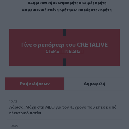
Αφρικανική σκόνη
Κρήτη
Καιρός Κρήτη
Αφρικανική σκόνη Κρήτη
Ο καιρός στην Κρήτη
Γίνε ο ρεπόρτερ του CRETALIVE
ΣΤΕΊΛΕ ΤΗΝ ΕΊΔΗΣΗ
Ροή ειδήσεων
Δημοφιλή
10:12
Λάρισα: Μάχη στη ΜΕΘ για τον 43χρονο που έπεσε από
ηλεκτρικό πατίνι
10:05