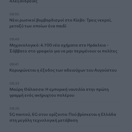
Αλεξάνδρειας
08:55
Νέοι ρωσικοί βομβαρδισμοί στο Κίεβο: Τρεις νεκροί,
μεταξύ των οποίων ένα παιδί
08:49
Μηχανολογικό: 4.700 νέα οχήματα στο Ηράκλειο -
Σάββατο στο γραφείο για να μην περιμένουν οι πολίτες
08:41
Κορυφώνεται η έξοδος των αδειούχων του Αυγούστου
08:33
Μαύρη Θάλασσα: Η εμπορική ναυτιλία στην πρώτη
γραμμή ενός ακήρυχτου πολέμου
08:26
5G παντού, 6G στον ορίζοντα: Πού βρίσκεται η Ελλάδα
στη μεγάλη τεχνολογική μετάβαση