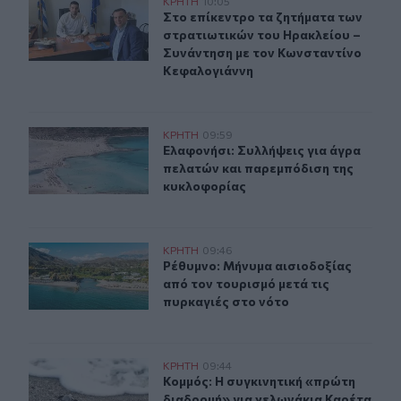
Στο επίκεντρο τα ζητήματα των στρατιωτικών του Ηρακ
ΚΡΗΤΗ
10:05
Στο επίκεντρο τα ζητήματα των στ
Στο επίκεντρο τα ζητήματα των
στρατιωτικών του Ηρακλείου –
Συνάντηση με τον Κωνσταντίνο
Κεφαλογιάννη
Ελαφονήσι: Συλλήψεις για άγρα πελατών και παρεμπόδ
ΚΡΗΤΗ
09:59
Ελαφονήσι: Συλλήψεις για άγρα πε
Ελαφονήσι: Συλλήψεις για άγρα
πελατών και παρεμπόδιση της
κυκλοφορίας
Ρέθυμνο: Μήνυμα αισιοδοξίας από τον τουρισμό μετά τι
ΚΡΗΤΗ
09:46
Ρέθυμνο: Μήνυμα αισιοδοξίας από τ
Ρέθυμνο: Μήνυμα αισιοδοξίας
από τον τουρισμό μετά τις
πυρκαγιές στο νότο
Ηράκλειο: Η συγκινητική «πρώτη διαδρομή» για χελων
ΚΡΗΤΗ
09:44
Κομμός: Η συγκινητική «πρώτη διαδ
Κομμός: Η συγκινητική «πρώτη
διαδρομή» για χελωνάκια Καρέτα