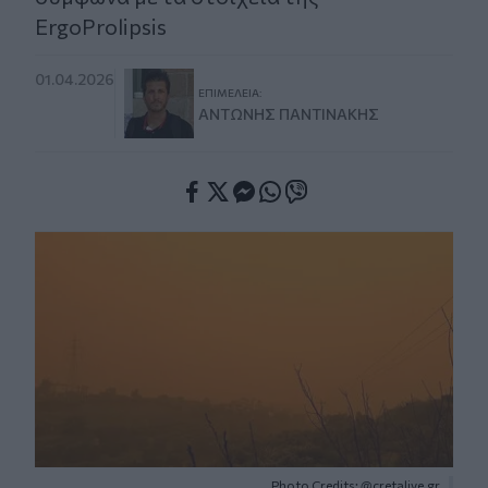
ErgoProlipsis
01.04.2026
ΕΠΙΜΈΛΕΙΑ:
ΑΝΤΏΝΗΣ ΠΑΝΤΙΝΆΚΗΣ
Facebook
Twitter
Messenger
Whatsapp
Viber
Photo Credits: @cretalive.gr