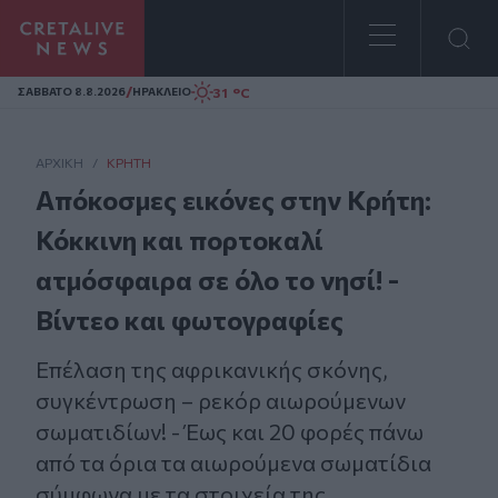
Homepage
/
31 °C
ΣAΒΒΑΤΟ 8.8.2026
ΗΡΑΚΛΕΙΟ
ΑΡΧΙΚΗ
/
ΚΡΉΤΗ
Απόκοσμες εικόνες στην Κρήτη:
Κόκκινη και πορτοκαλί
ατμόσφαιρα σε όλο το νησί! -
Βίντεο και φωτογραφίες
Επέλαση της αφρικανικής σκόνης,
συγκέντρωση – ρεκόρ αιωρούμενων
σωματιδίων! - Έως και 20 φορές πάνω
από τα όρια τα αιωρούμενα σωματίδια
σύμφωνα με τα στοιχεία της