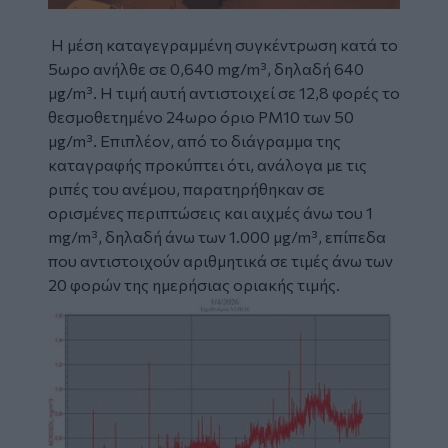
Η μέση καταγεγραμμένη συγκέντρωση κατά το
5ωρο ανήλθε σε 0,640 mg/m³, δηλαδή 640
μg/m³. Η τιμή αυτή αντιστοιχεί σε 12,8 φορές το
θεσμοθετημένο 24ωρο όριο PM10 των 50
μg/m³. Επιπλέον, από το διάγραμμα της
καταγραφής προκύπτει ότι, ανάλογα με τις
ριπές του ανέμου, παρατηρήθηκαν σε
ορισμένες περιπτώσεις και αιχμές άνω του 1
mg/m³, δηλαδή άνω των 1.000 μg/m³, επίπεδα
που αντιστοιχούν αριθμητικά σε τιμές άνω των
20 φορών της ημερήσιας οριακής τιμής.
Image