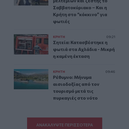
μελτεμιών και ζέστης το
Σαββατοκύριακο – Και η
Κρήτη στο “κόκκινο” για
φωτιές
ΚΡΗΤΗ
09:21
Σητεία: Κατασβέστηκε η
φωτιά στα Αχλάδια - Μικρή
η καμένη έκταση
ΚΡΗΤΗ
09:46
Ρέθυμνο: Μήνυμα
αισιοδοξίας από τον
τουρισμό μετά τις
πυρκαγιές στο νότο
ΑΝΑΚΑΛΥΨΤΕ ΠΕΡΙΣΣΟΤΕΡΑ