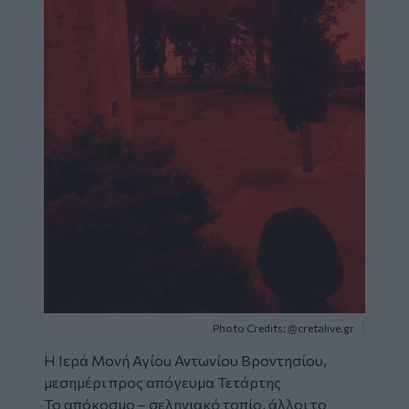
Photo Credits: @cretalive.gr
Η Ιερά Μονή Αγίου Αντωνίου Βροντησίου,
μεσημέρι προς απόγευμα Τετάρτης
Το απόκοσμο – σεληνιακό τοπίο, άλλοι το