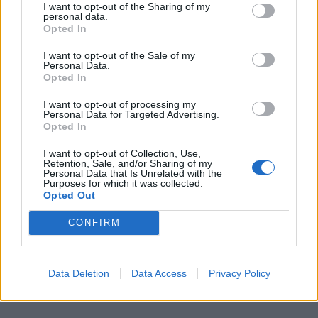
I want to opt-out of the Sharing of my
επαγρύπνηση καθώς και εφαρμογή μέτρων
personal data.
Opted In
προφύλαξης για τον γενικό πληθυσμό και ιδίως
για τις ευπαθείς ομάδες.
I want to opt-out of the Sale of my
Personal Data.
Διαβάστε περισσότερες ειδήσεις από
Opted In
την
Κρήτη
I want to opt-out of processing my
Personal Data for Targeted Advertising.
Opted In
Ρέθυμνο: Αναστέλλεται η λειτουργία των
εσπερινών ΕΠΑΛ και ΓΕΛ για σήμερα, Τετάρτη
I want to opt-out of Collection, Use,
Retention, Sale, and/or Sharing of my
Ηράκλειο: Προβλήματα με τις πτήσεις στο
Personal Data that Is Unrelated with the
Purposes for which it was collected.
«Ν.Καζαντζάκης», λόγω αφρικανικής σκόνης
Opted Out
και ισχυρών ανέμων
CONFIRM
Η αφρικανική σκόνη “κατάπιε” την Κρήτη -
Συστάσεις προς τις ευπαθείς ομάδες! - Βίντεο
Data Deletion
Data Access
Privacy Policy