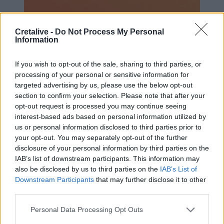
Cretalive -
Do Not Process My Personal
Information
If you wish to opt-out of the sale, sharing to third parties, or
processing of your personal or sensitive information for
targeted advertising by us, please use the below opt-out
section to confirm your selection. Please note that after your
opt-out request is processed you may continue seeing
interest-based ads based on personal information utilized by
us or personal information disclosed to third parties prior to
your opt-out. You may separately opt-out of the further
disclosure of your personal information by third parties on the
IAB’s list of downstream participants. This information may
also be disclosed by us to third parties on the
IAB’s List of
Συνεπώς, τα αποτελέσματα της μέτρησης
Downstream Participants
that may further disclose it to other
καταδεικνύουν ιδιαίτερα έντονο επεισόδιο
third parties.
ατμοσφαιρικής επιβάρυνσης, συμβατό με
Personal Data Processing Opt Outs
συνθήκες αυξημένης μεταφοράς αφρικανικής
σκόνης, και δικαιολογούν αυξημένη