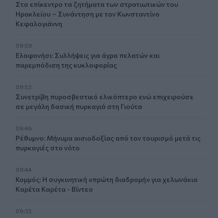
Στο επίκεντρο τα ζητήματα των στρατιωτικών του
Ηρακλείου – Συνάντηση με τον Κωνσταντίνο
Κεφαλογιάννη
09:59
Ελαφονήσι: Συλλήψεις για άγρα πελατών και
παρεμπόδιση της κυκλοφορίας
09:53
Συνετρίβη πυροσβεστικό ελικόπτερο ενώ επιχειρούσε
σε μεγάλη δασική πυρκαγιά στη Γιούτα
09:46
Ρέθυμνο: Μήνυμα αισιοδοξίας από τον τουρισμό μετά τις
πυρκαγιές στο νότο
09:44
Κομμός: Η συγκινητική «πρώτη διαδρομή» για χελωνάκια
Καρέτα Καρέτα - Βίντεο
09:33