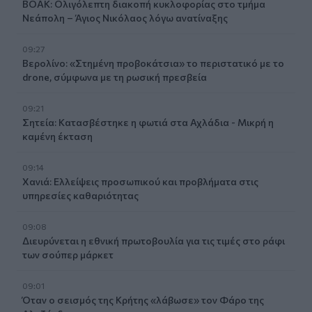
ΒΟΑΚ: Ολιγόλεπτη διακοπή κυκλοφορίας στο τμήμα
Νεάπολη – Άγιος Νικόλαος λόγω ανατίναξης
09:27
Βερολίνο: «Στημένη προβοκάτσια» το περιστατικό με το
drone, σύμφωνα με τη ρωσική πρεσβεία
09:21
Σητεία: Κατασβέστηκε η φωτιά στα Αχλάδια - Μικρή η
καμένη έκταση
09:14
Χανιά: Ελλείψεις προσωπικού και προβλήματα στις
υπηρεσίες καθαριότητας
09:08
Διευρύνεται η εθνική πρωτοβουλία για τις τιμές στο ράφι
των σούπερ μάρκετ
09:01
Όταν ο σεισμός της Κρήτης «λάβωσε» τον Φάρο της