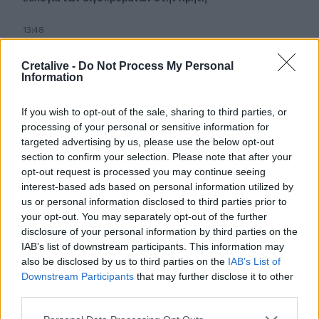
13:48
Σύσκεψη στον ΕΟΦ για την ομαλή ροή της εφοδιαστικής
αλυσίδας φαρμάκων
Cretalive -
Do Not Process My Personal
Information
13:34
Πέθανε ο πεζογράφος Γιάννης Γρηγοράκης
If you wish to opt-out of the sale, sharing to third parties, or
processing of your personal or sensitive information for
13:33
targeted advertising by us, please use the below opt-out
Τρεις συλλήψεις φερόμενων διακινητών μεταναστών σε
section to confirm your selection. Please note that after your
Κρήτη και Χρυσή
opt-out request is processed you may continue seeing
interest-based ads based on personal information utilized by
13:16
us or personal information disclosed to third parties prior to
Θλίψη και δάκρυα για τον Πάνο Μαματζάκη - Την
your opt-out. You may separately opt-out of the further
Παρασκευή το τελευταίο αντίο
disclosure of your personal information by third parties on the
IAB’s list of downstream participants. This information may
13:15
also be disclosed by us to third parties on the
IAB’s List of
Θεσσαλονίκη: Έκαναν τρύπες σε δέντρα και ξεράθηκαν
Downstream Participants
that may further disclose it to other
μέσα σε λίγες ημέρες
third parties.