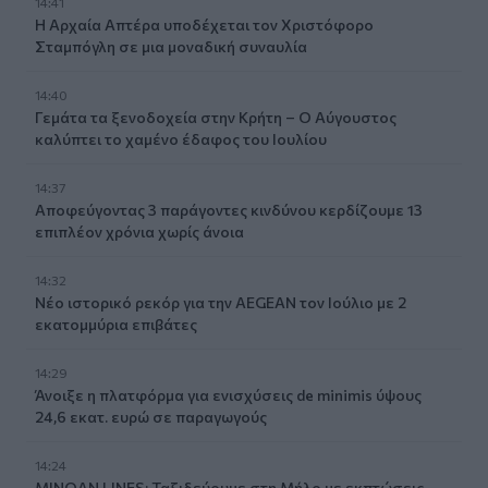
14:41
Η Αρχαία Απτέρα υποδέχεται τον Χριστόφορο
Σταμπόγλη σε μια μοναδική συναυλία
14:40
Γεμάτα τα ξενοδοχεία στην Κρήτη – Ο Αύγουστος
καλύπτει το χαμένο έδαφος του Ιουλίου
14:37
Αποφεύγοντας 3 παράγοντες κινδύνου κερδίζουμε 13
επιπλέον χρόνια χωρίς άνοια
14:32
Νέο ιστορικό ρεκόρ για την AEGEAN τον Ιούλιο με 2
εκατομμύρια επιβάτες
14:29
Άνοιξε η πλατφόρμα για ενισχύσεις de minimis ύψους
24,6 εκατ. ευρώ σε παραγωγούς
14:24
MINOAN LINES: Ταξιδεύουμε στη Μήλο με εκπτώσεις