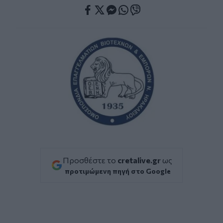
Facebook
Twitter
Messenger
Whatsapp
Viber
Προσθέστε το
cretalive.gr
ως
προτιμώμενη πηγή στο Google