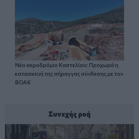
Νέο αεροδρόμιο Καστελίου: Προχωρά η
κατασκευή της σήραγγας σύνδεσης με τον
ΒΟΑΚ
Συνεχής ροή