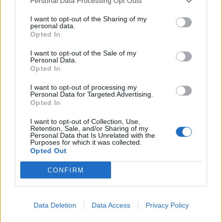
Personal Data Processing Opt Outs
ΠΕΡΙΣΣΟΤΕΡΑ
I want to opt-out of the Sharing of my
personal data.
Opted In
I want to opt-out of the Sale of my
Personal Data.
Opted In
ΣΧΕΤΙΚA AΡΘΡΑ
I want to opt-out of processing my
Personal Data for Targeted Advertising.
Opted In
Χανιά: Άφησε την τελευταία του πνοή ενώ είχε πάει για 
ΚΡΗΤΗ
15:05
Πήγε για μπάνιο στην παραλία και 
Πήγε για μπάνιο στην παραλία
και άφησε την τελευταία του
I want to opt-out of Collection, Use,
Retention, Sale, and/or Sharing of my
πνοή
Personal Data that Is Unrelated with the
Purposes for which it was collected.
Opted Out
Με εντατικούς ρυθμούς προχωράνε τα έργα οδικής ασφ
ΚΡΗΤΗ
14:47
CONFIRM
Ηράκλειο: Συνεχίζονται με εντατικ
Ηράκλειο: Συνεχίζονται με
εντατικούς ρυθμούς οι
παρεμβάσεις οδικής ασφάλειας
στο ΙΤΕ
Data Deletion
Data Access
Privacy Policy