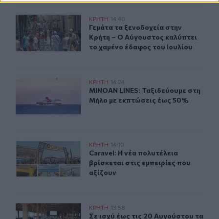
Γεμάτα τα ξενοδοχεία στην Κρήτη – Ο Αύγουστος καλύπτ
ΚΡΗΤΗ
14:40
Γεμάτα τα ξενοδοχεία στην Κρήτη –
Γεμάτα τα ξενοδοχεία στην
Κρήτη – Ο Αύγουστος καλύπτει
το χαμένο έδαφος του Ιουλίου
MINOAN LINES: Ταξιδεύουμε στη Μήλο με εκπτώσεις έ
ΚΡΗΤΗ
14:24
MINOAN LINES: Ταξιδεύουμε στη Μ
MINOAN LINES: Ταξιδεύουμε στη
Μήλο με εκπτώσεις έως 50%
Caravel: Η νέα πολυτέλεια βρίσκεται στις εμπειρίες που
ΚΡΗΤΗ
14:10
Caravel: Η νέα πολυτέλεια βρίσκεται
Caravel: Η νέα πολυτέλεια
βρίσκεται στις εμπειρίες που
αξίζουν
Παράταση στα προληπτικά μέτρα για την ευλογιά των 
ΚΡΗΤΗ
13:58
Σε ισχύ έως τις 20 Αυγούστου τα έ
Σε ισχύ έως τις 20 Αυγούστου τα