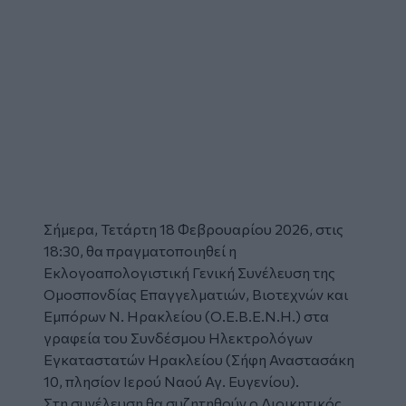
Σήμερα, Τετάρτη 18 Φεβρουαρίου 2026, στις
18:30, θα πραγματοποιηθεί η
Εκλογοαπολογιστική Γενική Συνέλευση
της
Ομοσπονδίας Επαγγελματιών, Βιοτεχνών και
Εμπόρων Ν. Ηρακλείου (
Ο.Ε.Β.Ε.Ν.Η.
) στα
γραφεία του Συνδέσμου Ηλεκτρολόγων
Εγκαταστατών Ηρακλείου (Σήφη Αναστασάκη
10, πλησίον Ιερού Ναού Αγ. Ευγενίου).
Στη συνέλευση θα συζητηθούν ο Διοικητικός