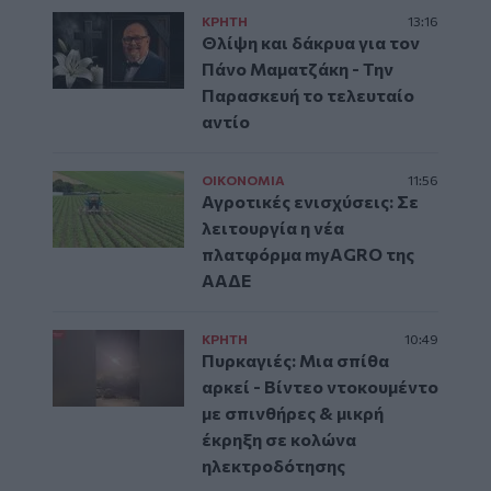
ΚΡΗΤΗ
13:16
Θλίψη και δάκρυα για τον
Πάνο Μαματζάκη - Την
Παρασκευή το τελευταίο
αντίο
ΟΙΚΟΝΟΜΙΑ
11:56
Αγροτικές ενισχύσεις: Σε
λειτουργία η νέα
πλατφόρμα myAGRO της
ΑΑΔΕ
ΚΡΗΤΗ
10:49
Πυρκαγιές: Μια σπίθα
αρκεί - Βίντεο ντοκουμέντο
με σπινθήρες & μικρή
έκρηξη σε κολώνα
ηλεκτροδότησης