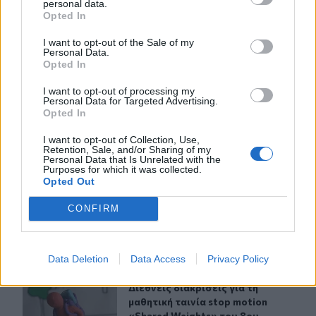
personal data.
Opted In
I want to opt-out of the Sale of my
ΣΧΕΤΙΚA AΡΘΡΑ
Personal Data.
Opted In
I want to opt-out of processing my
Καιρός: “Πορτοκαλί” συναγερμός στην Κρήτη - Ζέστη κ
ΚΡΗΤΗ
22:03
Personal Data for Targeted Advertising.
Καιρός: “Πορτοκαλί” συναγερμός στ
Καιρός: “Πορτοκαλί” συναγερμός
Opted In
στην Κρήτη - Ζέστη και πολύ
υψηλός κίνδυνος πυρκαγιάς!
I want to opt-out of Collection, Use,
Retention, Sale, and/or Sharing of my
Personal Data that Is Unrelated with the
Purposes for which it was collected.
Opted Out
Μεταναστευτικό: Σύλληψη 18χρονου διακινητή για την
ΚΡΗΤΗ
21:31
Μεταναστευτικό: Σύλληψη 18χρονου
Μεταναστευτικό: Σύλληψη
CONFIRM
18χρονου διακινητή για την
"καραβιά" στον Τσούτσουρα
Data Deletion
Data Access
Privacy Policy
Διεθνείς διακρίσεις για τη μαθητική ταινία stop motio
ΚΡΗΤΗ
21:08
Διεθνείς διακρίσεις για τη μαθητικ
Διεθνείς διακρίσεις για τη
μαθητική ταινία stop motion
«Shared Weights» του 8ου