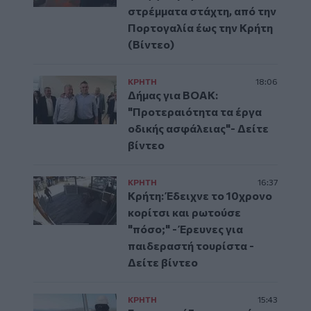
στρέμματα στάχτη, από την
Πορτογαλία έως την Κρήτη
(Βίντεο)
ΚΡΗΤΗ
18:06
Δήμας για ΒΟΑΚ:
"Προτεραιότητα τα έργα
οδικής ασφάλειας"- Δείτε
βίντεο
ΚΡΗΤΗ
16:37
Κρήτη: Έδειχνε το 10χρονο
κορίτσι και ρωτούσε
"πόσο;" - Έρευνες για
παιδεραστή τουρίστα -
Δείτε βίντεο
ΚΡΗΤΗ
15:43