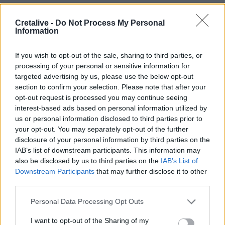
20:07
Cretalive -
Do Not Process My Personal
Ρέθυμνο: Φωτιά σε σπίτι προκάλεσε αναστάτωση στην
Information
Καλλιθέα
If you wish to opt-out of the sale, sharing to third parties, or
19:59
processing of your personal or sensitive information for
Μαρούσι: Συνελήφθη 35χρονος με 106 συσκευασίες
targeted advertising by us, please use the below opt-out
χασίς σε προαύλιο χώρο σχολείου
section to confirm your selection. Please note that after your
opt-out request is processed you may continue seeing
19:55
interest-based ads based on personal information utilized by
Πάτρα: Θρήνος για μωράκι μόλις 8 ημερών –
us or personal information disclosed to third parties prior to
Νοσηλευόταν στη ΜΕΘ Νεογνών
your opt-out. You may separately opt-out of the further
disclosure of your personal information by third parties on the
19:45
IAB’s list of downstream participants. This information may
Καταβλήθηκαν 33.579.900 εκατ. ευρώ για την αγορά
also be disclosed by us to third parties on the
IAB’s List of
λιπασμάτων
Downstream Participants
that may further disclose it to other
third parties.
ΠΕΡΙΣΣΟΤΕΡΑ
Personal Data Processing Opt Outs
I want to opt-out of the Sharing of my