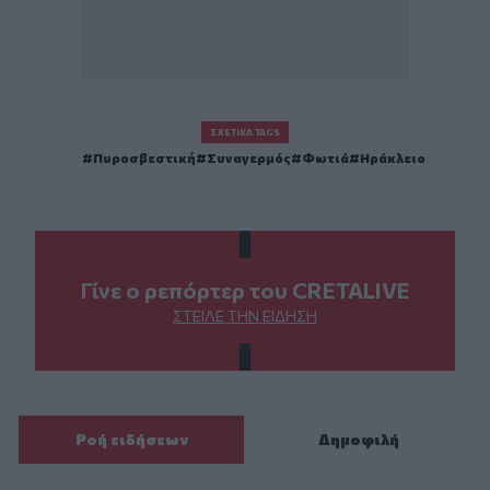
ΣΧΕΤΙΚΆ TAGS
Πυροσβεστική
Συναγερμός
Φωτιά
Ηράκλειο
Γίνε ο ρεπόρτερ του CRETALIVE
ΣΤΕΊΛΕ ΤΗΝ ΕΊΔΗΣΗ
Ροή ειδήσεων
Δημοφιλή