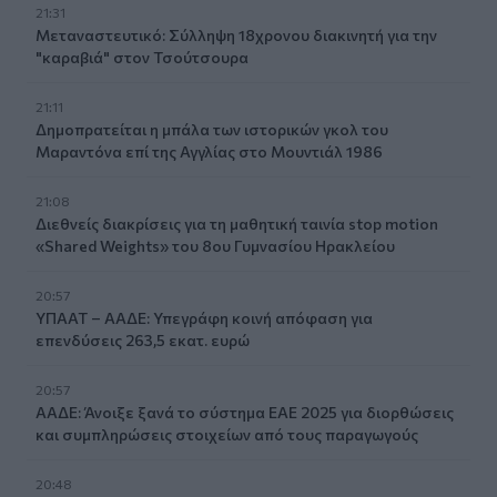
21:31
Μεταναστευτικό: Σύλληψη 18χρονου διακινητή για την
"καραβιά" στον Τσούτσουρα
21:11
Δημοπρατείται η μπάλα των ιστορικών γκολ του
Μαραντόνα επί της Αγγλίας στο Μουντιάλ 1986
21:08
Διεθνείς διακρίσεις για τη μαθητική ταινία stop motion
«Shared Weights» του 8ου Γυμνασίου Ηρακλείου
20:57
ΥΠΑΑΤ – ΑΑΔΕ: Υπεγράφη κοινή απόφαση για
επενδύσεις 263,5 εκατ. ευρώ
20:57
ΑΑΔΕ: Άνοιξε ξανά το σύστημα ΕΑΕ 2025 για διορθώσεις
και συμπληρώσεις στοιχείων από τους παραγωγούς
20:48