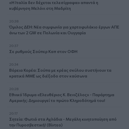
«Η Ιταλία δεν δέχεται τελεσίγραφα» απαντά η
κυβέρνηση Μελόνι στη Μαδρίτη
20:38
Όμιλος ΔΕΗ: Νέα συμφωνία για χαρτοφυλάκιο έργων ΑΠΕ
άνω των 2 GW σε Πολωνία και Ουγγαρία
20:37
Σε ρυθμούς Σούπερ Καπ στον ΟΦΗ
20:34
Βόρεια Κορέα: Σούπα με κρέας σκύλου συστήνουν τα
κρατικά ΜΜΕ ως διέξοδο στον καύσωνα
20:28
Εθνικό Ίδρυμα «Ελευθέριος Κ. Βενιζέλος» - Παράρτημα
Αμερικής: Δημιουργεί το πρώτο Κληροδότημά του!
20:17
Σητεία: Φωτιά στα Αχλάδια - Μεγάλη κινητοποίηση από
την Πυροσβεστική! (Βίντεο)