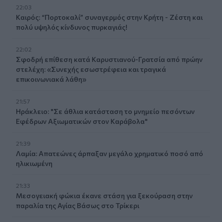
22:03
Καιρός: “Πορτοκαλί” συναγερμός στην Κρήτη - Ζέστη και
πολύ υψηλός κίνδυνος πυρκαγιάς!
22:02
Σφοδρή επίθεση κατά Καρυστιανού-Γρατσία από πρώην
στελέχη: «Συνεχής εσωστρέφεια και τραγικά
επικοινωνιακά λάθη»
21:57
Ηράκλειο: "Σε άθλια κατάσταση το μνημείο πεσόντων
Εφέδρων Αξιωματικών στον Καράβολα"
21:39
Λαμία: Απατεώνες άρπαξαν μεγάλο χρηματικό ποσό από
ηλικιωμένη
21:33
Μεσογειακή φώκια έκανε στάση για ξεκούραση στην
παραλία της Αγίας Βάσως στο Τρίκερι