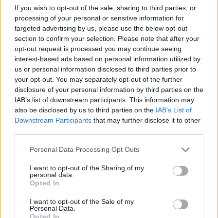
14:01
If you wish to opt-out of the sale, sharing to third parties, or
Άντριου: Μυστικό σχέδιο για βασιλική κηδεία όταν
processing of your personal or sensitive information for
πεθάνει, παρά την αποκαθήλωση
targeted advertising by us, please use the below opt-out
section to confirm your selection. Please note that after your
13:53
opt-out request is processed you may continue seeing
Σε ετοιμότητα η πυροσβεστική στη Λέσβο
interest-based ads based on personal information utilized by
us or personal information disclosed to third parties prior to
13:45
your opt-out. You may separately opt-out of the further
Κρήτη: Και την Δευτέρα (10/08) πολύ υψηλός ο κίνδυνος
disclosure of your personal information by third parties on the
πυρκαγιάς
IAB’s list of downstream participants. This information may
also be disclosed by us to third parties on the
IAB’s List of
13:38
Downstream Participants
that may further disclose it to other
Σκιάθος: Ανήλικος κατήγγειλε 17χρονο για βιασμό
third parties.
Personal Data Processing Opt Outs
ΠΕΡΙΣΣΟΤΕΡΑ
I want to opt-out of the Sharing of my
personal data.
Opted In
I want to opt-out of the Sale of my
Personal Data.
Opted In