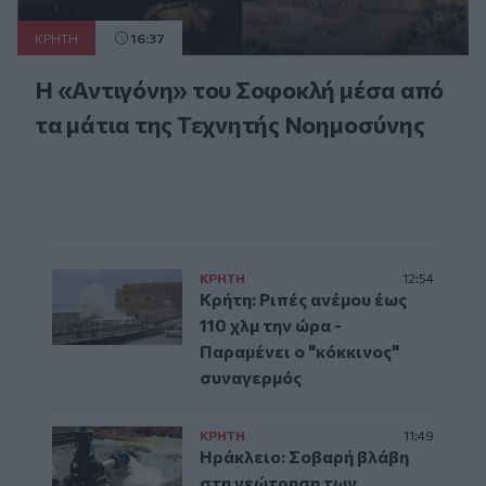
ΚΡΗΤΗ
16:37
Η «Αντιγόνη» του Σοφοκλή μέσα από
τα μάτια της Τεχνητής Νοημοσύνης
ΚΡΗΤΗ
12:54
Κρήτη: Ριπές ανέμου έως
110 χλμ την ώρα -
Παραμένει ο "κόκκινος"
συναγερμός
ΚΡΗΤΗ
11:49
Ηράκλειο: Σοβαρή βλάβη
στη γεώτρηση των