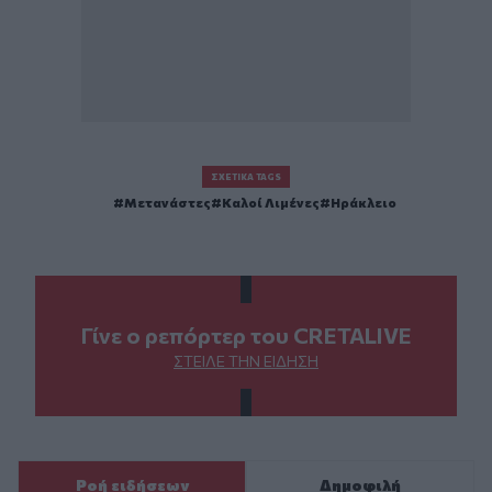
ΣΧΕΤΙΚΆ TAGS
Μετανάστες
Καλοί Λιμένες
Ηράκλειο
Γίνε ο ρεπόρτερ του CRETALIVE
ΣΤΕΊΛΕ ΤΗΝ ΕΊΔΗΣΗ
Ροή ειδήσεων
Δημοφιλή