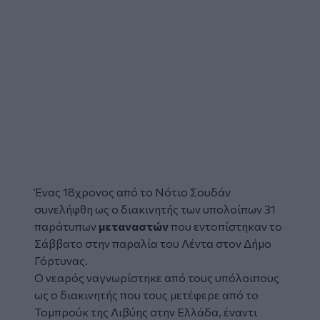
Ένας 18χρονος από το Νότιο Σουδάν
συνελήφθη ως ο διακινητής των υπολοίπων 31
παράτυπων
μεταναστών
που εντοπίστηκαν το
Σάββατο
στην παραλία του Λέντα στον Δήμο
Γόρτυνας.
Ο νεαρός ναγνωρίστηκε από τους υπόλοιπους
ως ο διακινητής που τους μετέφερε από το
Τομπρούκ της Λιβύης στην Ελλάδα, έναντι