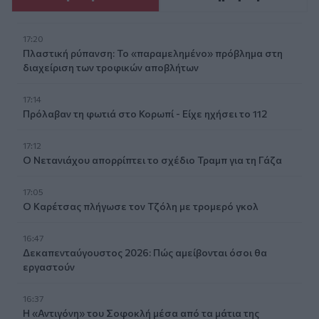
17:20
Πλαστική ρύπανση: Το «παραμελημένο» πρόβλημα στη
διαχείριση των τροφικών αποβλήτων
17:14
Πρόλαβαν τη φωτιά στο Κορωπί - Είχε ηχήσει το 112
17:12
Ο Νετανιάχου απορρίπτει το σχέδιο Τραμπ για τη Γάζα
17:05
Ο Καρέτσας πλήγωσε τον Τζόλη με τρομερό γκολ
16:47
Δεκαπενταύγουστος 2026: Πώς αμείβονται όσοι θα
εργαστούν
16:37
Η «Αντιγόνη» του Σοφοκλή μέσα από τα μάτια της