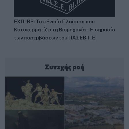
ΕΧΠ-ΒΕ: Το «Ενιαίο Πλαίσιο» που
Κατακερματίζει τη Βιομηχανία - Η σημασία
των παρεμβάσεων του ΠΑΣΕΒΙΠΕ
Συνεχής ροή