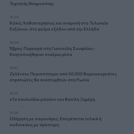
Τεχνητής Νοημοσύνης
16:20
Κιλκίς: Καθυστερήσεις και αναμονή στο Τελωνείο
Ευζώνων, στο ρεύμα εξόδου από την Ελλάδα
16:06
Έβρος: Πυρκαγιά στη Γιαννούλη Σουφλίου -
Κινητοποιήθηκαν εναέρια μέσα
15:57
Ζελένσκι: Περισσότεροι από 50.000 Βορειοκορεάτες
στρατιώτες θα αναπτυχθούν στη Ρωσία
15:35
«Τα λουλούδια μιλούν» του Βασίλη Ξημέρη
15:26
Οδήγηση με σαγιονάρες: Επιτρέπεται τελικά ή
κινδυνεύεις με πρόστιμο;