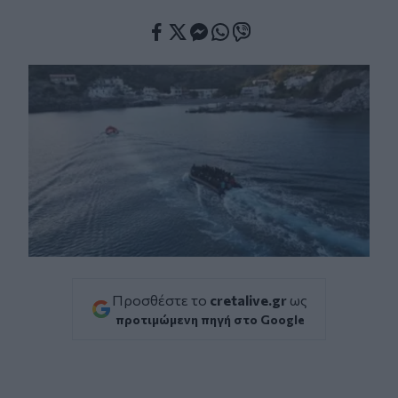
Facebook
Twitter
Messenger
Whatsapp
Viber
Προσθέστε το
cretalive.gr
ως
προτιμώμενη πηγή στο Google