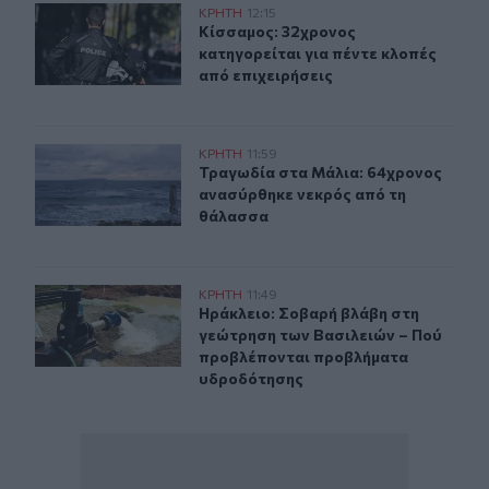
Κίσσαμος: 32χρονος κατηγορείται για πέντε κλοπές από
ΚΡΗΤΗ
12:15
Κίσσαμος: 32χρονος κατηγορείται γ
Κίσσαμος: 32χρονος
κατηγορείται για πέντε κλοπές
από επιχειρήσεις
Τραγωδία στα Μάλια: 64χρονος ανασύρθηκε νεκρός απ
ΚΡΗΤΗ
11:59
Τραγωδία στα Μάλια: 64χρονος αν
Τραγωδία στα Μάλια: 64χρονος
ανασύρθηκε νεκρός από τη
θάλασσα
Ηράκλειο: Σοβαρή βλάβη στη γεώτρηση των Βασιλειών
ΚΡΗΤΗ
11:49
Ηράκλειο: Σοβαρή βλάβη στη γεώτ
Ηράκλειο: Σοβαρή βλάβη στη
γεώτρηση των Βασιλειών – Πού
προβλέπονται προβλήματα
υδροδότησης