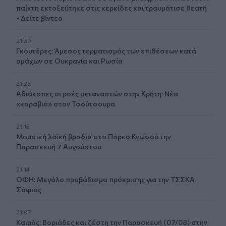
παίκτη εκτοξεύτηκε στις κερκίδες και τραυμάτισε θεατή
- Δείτε βίντεο
21:30
Γκουτέρες: Άμεσος τερματισμός των επιθέσεων κατά
αμάχων σε Ουκρανία και Ρωσία
21:26
Αδιάκοπες οι ροές μεταναστών στην Κρήτη: Νέα
«καραβιά» στον Τσούτσουρα
21:15
Μουσική λαϊκή βραδιά στο Πάρκο Κνωσού την
Παρασκευή 7 Αυγούστου
21:14
ΟΦΗ: Μεγάλο προβάδισμα πρόκρισης για την ΤΣΣΚΑ
Σόφιας
21:07
Καιρός: Βοριάδες και ζέστη την Παρασκευή (07/08) στην