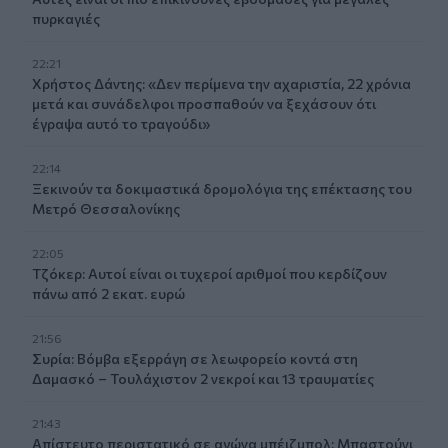
πυρκαγιές
22:21
Χρήστος Δάντης: «Δεν περίμενα την αχαριστία, 22 χρόνια
μετά και συνάδελφοι προσπαθούν να ξεχάσουν ότι
έγραψα αυτό το τραγούδι»
22:14
Ξεκινούν τα δοκιμαστικά δρομολόγια της επέκτασης του
Μετρό Θεσσαλονίκης
22:05
Τζόκερ: Αυτοί είναι οι τυχεροί αριθμοί που κερδίζουν
πάνω από 2 εκατ. ευρώ
21:56
Συρία: Βόμβα εξερράγη σε λεωφορείο κοντά στη
Δαμασκό – Τουλάχιστον 2 νεκροί και 13 τραυματίες
21:43
Απίστευτο περιστατικό σε αγώνα μπέιζμπολ: Μπαστούνι