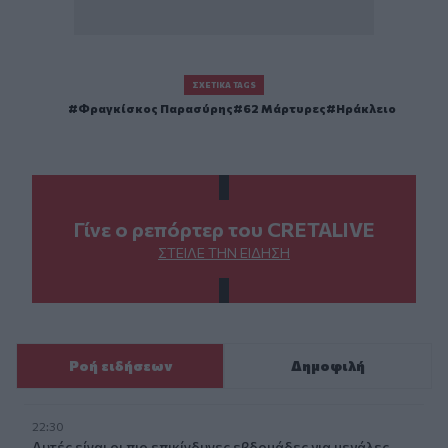
ΣΧΕΤΙΚΆ TAGS
Φραγκίσκος Παρασύρης
62 Μάρτυρες
Ηράκλειο
Γίνε ο ρεπόρτερ του CRETALIVE
ΣΤΕΊΛΕ ΤΗΝ ΕΊΔΗΣΗ
Ροή ειδήσεων
Δημοφιλή
22:30
Αυτές είναι οι πιο επικίνδυνες εβδομάδες για μεγάλες