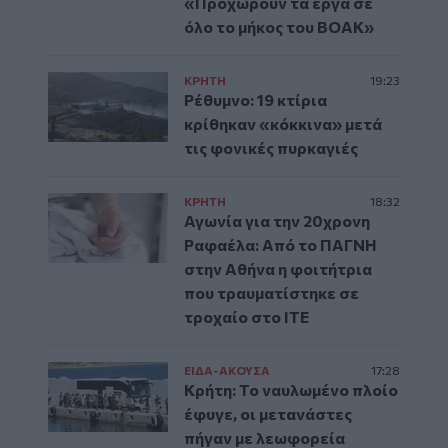
«Προχωρούν τα έργα σε
όλο το μήκος του ΒΟΑΚ»
ΚΡΗΤΗ
19:23
Ρέθυμνο: 19 κτίρια
κρίθηκαν «κόκκινα» μετά
τις φονικές πυρκαγιές
ΚΡΗΤΗ
18:32
Αγωνία για την 20χρονη
Ραφαέλα: Από το ΠΑΓΝΗ
στην Αθήνα η φοιτήτρια
που τραυματίστηκε σε
τροχαίο στο ΙΤΕ
ΕΙΔΑ-ΑΚΟΥΣΑ
17:28
Κρήτη: Το ναυλωμένο πλοίο
έφυγε, οι μετανάστες
πήγαν με λεωφορεία