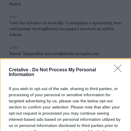
Κρήτη
21:07
Γιατί δεν έσωσα το κουτάβι: Τι αναφέρει ο ερευνητής που
κατέγραφε τη συμβίωση του μικρού σκυλιού με αγέλη
λύκων
21:00
Χανιά: Τραγούδια που κουβαλούν ιστορίες και
αναμνήσεις στο Αρχαιολογικό Μουσείο
Cretalive -
Do Not Process My Personal
20:49
Information
Στην Κρήτη ο υπ. Υποδομών Χρίστος Δήμας: «Προχωρούν
τα έργα σε όλο το μήκος του ΒΟΑΚ»
If you wish to opt-out of the sale, sharing to third parties, or
processing of your personal or sensitive information for
20:42
targeted advertising by us, please use the below opt-out
Νορβηγία: Μυστηριώδεις θάνατοι ταράνδων δημιουργούν
section to confirm your selection. Please note that after your
ερωτηματικά
opt-out request is processed you may continue seeing
interest-based ads based on personal information utilized by
20:29
us or personal information disclosed to third parties prior to
Ιεράπετρα: Χειροπέδες σε 20χρονο φερόμενο διακινητή