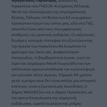
Φραγκίσκος Παρασύρης
, Βουλευτής
Ηρακλείου του ΠΑΣΟΚ-Κινήματος Αλλαγής.
Μετά την ολοκλήρωση της επιμνημόσυνης
δέησης, δήλωσε: «Η θυσία των 62 κορυφαίων
προσωπικοτήτων του τόπου μας, εδώ στο Γάζι,
αποτελεί έναν από τους πιο εμφατικούς
σταθμούς της κρητικής ανδρείας. Οι ναζιστικές
δυνάμεις κατοχής πίστεψαν ότι εξοντώνοντας
την ηγεσία του Ηρακλείου θα έκαμπταν το
φρόνημα του λαού μας. Διαψεύστηκαν
παταγωδώς. Η βαρβαρότητα έχασε, γιατί το
αίμα του Δημάρχου Μηνά Γεωργιάδη και των
υπόλοιπων ηρώων ατσάλωσε την κρητική ψυχή
και γέννησε νέους αγώνες. Σήμερα, 84 χρόνια
μετά, η μνήμη τους δεν είναι απλώς μια ιστορική
επέτειος· είναι η ζωντανή μας συνείδηση. Ο
Δήμος Μαλεβιζίου και ο Δήμος Ηρακλείου, με
την άρτια διοργάνωση της σημερινής
εκδήλωσης, κρατά τη φλόγα της μνήμης