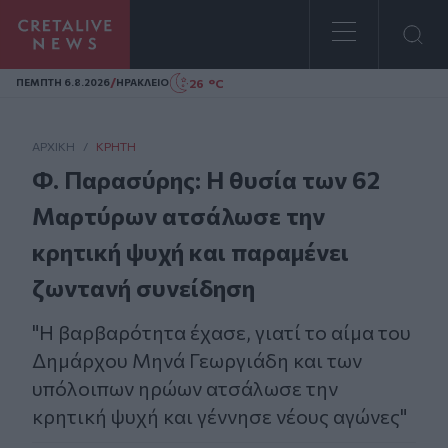
Homepage
/
26 °C
ΠΕΜΠΤΗ 6.8.2026
ΗΡΑΚΛΕΙΟ
ΑΡΧΙΚΗ
/
ΚΡΉΤΗ
Φ. Παρασύρης: Η θυσία των 62
Μαρτύρων ατσάλωσε την
κρητική ψυχή και παραμένει
ζωντανή συνείδηση
"Η βαρβαρότητα έχασε, γιατί το αίμα του
Δημάρχου Μηνά Γεωργιάδη και των
υπόλοιπων ηρώων ατσάλωσε την
κρητική ψυχή και γέννησε νέους αγώνες"