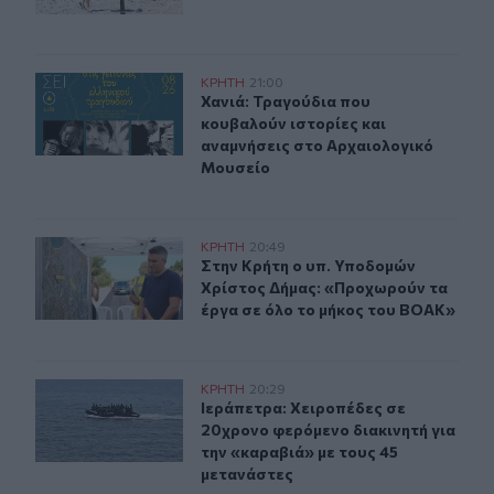
Χανιά: Τραγούδια που κουβαλούν ιστορίες και αναμνήσ
ΚΡΗΤΗ
21:00
Χανιά: Τραγούδια που κουβαλούν ι
Χανιά: Τραγούδια που
κουβαλούν ιστορίες και
αναμνήσεις στο Αρχαιολογικό
Μουσείο
Στην Κρήτη ο υπ. Υποδομών Χρίστος Δήμας: «Προχωρού
ΚΡΗΤΗ
20:49
Στην Κρήτη ο υπ. Υποδομών Χρίστο
Στην Κρήτη ο υπ. Υποδομών
Χρίστος Δήμας: «Προχωρούν τα
έργα σε όλο το μήκος του ΒΟΑΚ»
Ιεράπετρα: Χειροπέδες σε 20χρονο φερόμενο διακινητή 
ΚΡΗΤΗ
20:29
Ιεράπετρα: Χειροπέδες σε 20χρονο 
Ιεράπετρα: Χειροπέδες σε
20χρονο φερόμενο διακινητή για
την «καραβιά» με τους 45
μετανάστες