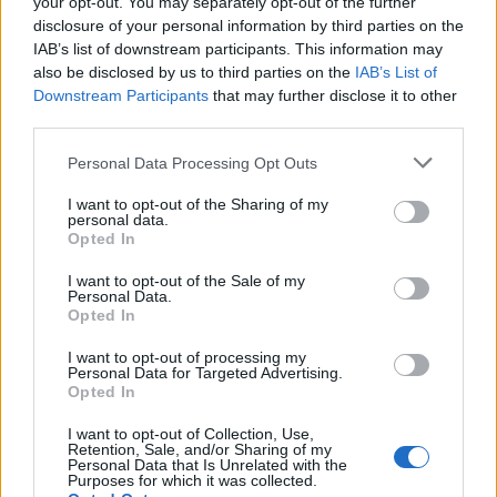
your opt-out. You may separately opt-out of the further
για την «καραβιά» με τους 45 μετανάστες
disclosure of your personal information by third parties on the
IAB’s list of downstream participants. This information may
20:21
also be disclosed by us to third parties on the
IAB’s List of
Λιμάνι Ηρακλείου: Έμπλεξε ο κάβος στην προπέλα του
Downstream Participants
that may further disclose it to other
πλοίου!
third parties.
20:15
Personal Data Processing Opt Outs
Γερμανία: Τουλάχιστον 25 τραυματίες, οι επτά σοβαρά,
από σύγκρουση δύο τραμ - Δείτε βίντεο
I want to opt-out of the Sharing of my
personal data.
Opted In
20:06
Οργανωτικό λίφτινγκ χρειάζονται οι δήμοι
I want to opt-out of the Sale of my
Personal Data.
Opted In
19:57
Ζ. Κωνσταντοπούλου για πυρκαγιές: Αυτό που συμβαίνει
I want to opt-out of processing my
δεν είναι ατύχημα αλλά έγκλημα συνεχιζόμενο
Personal Data for Targeted Advertising.
Opted In
I want to opt-out of Collection, Use,
ΠΕΡΙΣΣΟΤΕΡΑ
Retention, Sale, and/or Sharing of my
Personal Data that Is Unrelated with the
Purposes for which it was collected.