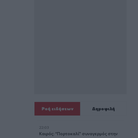
Ροή ειδήσεων
Δημοφιλή
22:03
Καιρός: “Πορτοκαλί” συναγερμός στην