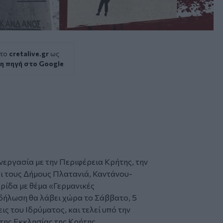
 το
cretalive.gr
ως
η πηγή στο Google
νεργασία με την Περιφέρεια Κρήτης, την
ι τους Δήμους Πλατανιά, Καντάνου-
ρίδα με θέμα «Γερμανικές
δήλωση
θα λάβει χώρα το Σάββατο, 5
ις του Ιδρύματος, και τελεί υπό την
της Εκκλησίας της Κρήτης.