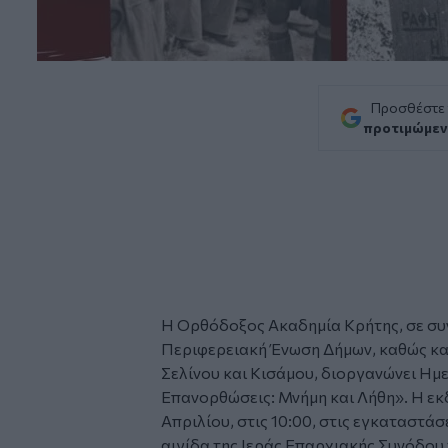
Προσθέστε
προτιμώμεν
Η
Ορθόδοξος Ακαδημία Κρήτης,
σε συ
Περιφερειακή Ένωση Δήμων, καθώς κα
Σελίνου και Κισάμου, διοργανώνει Ημε
Επανορθώσεις: Μνήμη και Λήθη». Η
εκ
Απριλίου, στις 10:00, στις εγκαταστάσε
αιγίδα της Ιεράς Επαρχιακής Συνόδου 