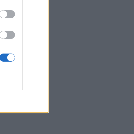
στον καύσωνα
20:28
Εθνικό Ίδρυμα «Ελευθέριος Κ.
Βενιζέλος» - Παράρτημα Αμερικής:
Δημιουργεί το πρώτο Κληροδότημά του!
20:17
Σητεία: Φωτιά στα Αχλάδια - Μεγάλη
κινητοποίηση από την Πυροσβεστική!
(Βίντεο)
20:07
Ρέθυμνο: Φωτιά σε σπίτι προκάλεσε
αναστάτωση στην Καλλιθέα
19:59
Μαρούσι: Συνελήφθη 35χρονος με 106
συσκευασίες χασίς σε προαύλιο χώρο
σχολείου