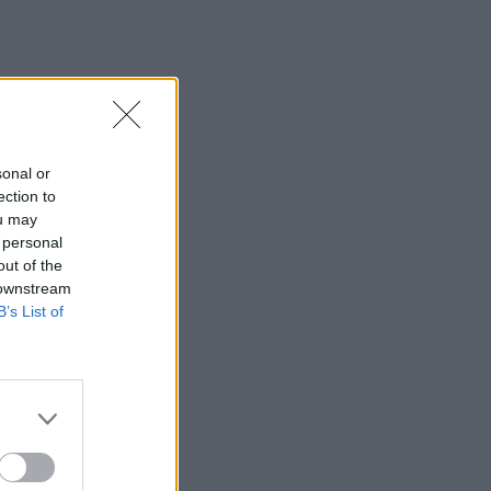
20:57
ΑΑΔΕ: Άνοιξε ξανά το σύστημα ΕΑΕ
2025 για διορθώσεις και συμπληρώσεις
στοιχείων από τους παραγωγούς
20:48
«Η Ιταλία δεν δέχεται τελεσίγραφα»
sonal or
απαντά η κυβέρνηση Μελόνι στη
ection to
Μαδρίτη
ou may
 personal
20:38
out of the
Όμιλος ΔΕΗ: Νέα συμφωνία για
 downstream
χαρτοφυλάκιο έργων ΑΠΕ άνω των 2
B’s List of
GW σε Πολωνία και Ουγγαρία
20:37
Σε ρυθμούς Σούπερ Καπ στον ΟΦΗ
20:34
Βόρεια Κορέα: Σούπα με κρέας σκύλου
συστήνουν τα κρατικά ΜΜΕ ως διέξοδο