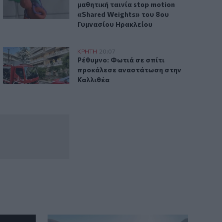
μαθητική ταινία stop motion
«Shared Weights» του 8ου
Γυμνασίου Ηρακλείου
την Πυροσβεστική! (Βίντεο)
Ρέθυμνο: Φωτιά σε σπίτι προκάλεσε αναστάτωση στην Καλ
ΚΡΗΤΗ
20:07
ροδότημά του!
η κινητοποίηση από την Πυροσβεστική! (Βίντεο)
Ρέθυμνο: Φωτιά σε σπίτι προκάλεσε α
Ρέθυμνο: Φωτιά σε σπίτι
προκάλεσε αναστάτωση στην
Καλλιθέα