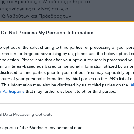
 και Αρκαδίας, κ. Μακάριος με θέμα το
 τις ενέργειες των Ναζιστών, ο
 Καλαβρύτων και Πρόεδρος των
ρικά Χωριά και τα Ολοκαυτώματα, ο
ς με θέμα την διεκδίκηση του Κατοχικού
-
Do Not Process My Personal Information
όπουλος, τ. Πρόεδρος της Ελληνικής
ης Ελλάδος από τη Γερμανία για το
to opt-out of the sale, sharing to third parties, or processing of your per
. Η Ημερίδα θα ολοκληρωθεί με την
formation for targeted advertising by us, please use the below opt-out s
του Μητροπολίτου Κισάμου και Σελίνου
r selection. Please note that after your opt-out request is processed y
ποίος θα συνοψίσει τα βασικά σημεία
eing interest-based ads based on personal information utilized by us or
disclosed to third parties prior to your opt-out. You may separately opt-
διαχρονική σημασία της διατήρησης της
losure of your personal information by third parties on the IAB’s list of
. This information may also be disclosed by us to third parties on the
IA
ν, των Τοπικών Αρχών, των Ερευνητών
Participants
that may further disclose it to other third parties.
δα αναμένεται να ενισχύσει τον διάλογο
ας. Η ΟΑΚ, μέσα από αυτή την
στην ευαισθητοποίηση της κοινής γνώμης,
l Data Processing Opt Outs
μνήμης και την αποφυγή της λήθης.
o opt-out of the Sharing of my personal data.