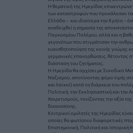
Η θεματική της Ημερίδας επικεντρώνε
των καταστροφών που προκάλεσαν τα
Ελλάδα – και ιδιαίτερα την Κρήτη – όσ
αναδειχθεί η σημασία της αποκατάστα
Παγκοσμίου Πολέμου, αλλά και η βαθ
γεγονότων που στιγμάτισαν την ανθρ
ευαισθητοποίηση της κοινής γνώμης κα
γερμανικές επανορθώσεις, θέτοντας στ
διάσταση του ζητήματος.
Η Ημερίδα θα αρχίσει με Συνοδικό Μ
Ναζισμού, αποτίνοντας φόρο τιμής στ
και λαϊκοί) κατά τη διάρκεια του πολ
Πολιτική, την Εκκλησιαστική και την
Χαιρετισμούς, τονίζοντας την αξία τη
δικαιοσύνης.
Κεντρικοί ομιλητές της Ημερίδας είνα
οποίες θα φωτίσουν διαφορετικές πτυ
Επιστημονική, Πολιτική και Ιστορική 