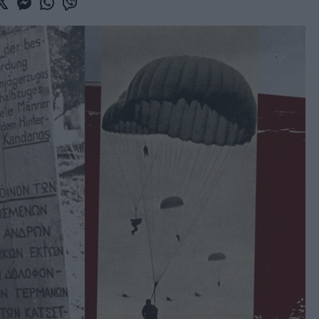
book
witter
Messenger
Whatsapp
Viber