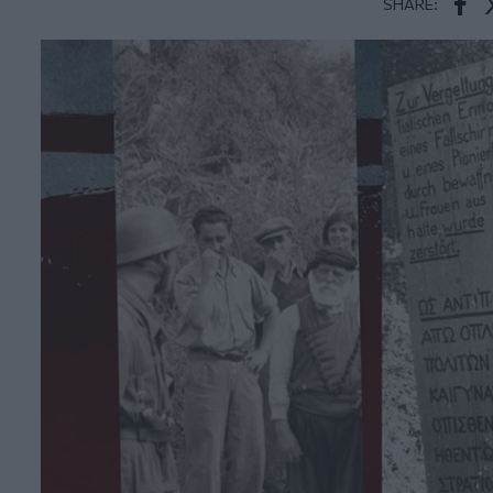
SHARE:
Face
T