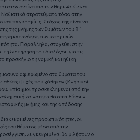
ται στον αντίκτυπο των θηριωδιών και
 Ναζιστικά στρατεύματα τόσο στην
ο και παγκοσμίως. Στόχος της είναι να
σης της μνήμης των θυμάτων του Β΄
ύτερη κατανόηση των ιστορικών
ωπότητα. Παράλληλα, στοχεύει στην
ι τη διατήρηση του διαλόγου για τις
ο προσκήνιο τη νομική και ηθική
νημόσυνο αφιερωμένο στα θύματα του
ις αθώες ψυχές που χάθηκαν (Κληρικοί
έμου. Επίσημοι προσκεκλημένοι από την
 Ακαδημαϊκή κοινότητα θα απευθύνουν
ς ιστορικής μνήμης και της απόδοσης
ι διακεκριμένες προσωπικότητες, οι
χές του θέματος μέσα από την
προσέγγιση. Συγκεκριμένα, θα μιλήσουν ο