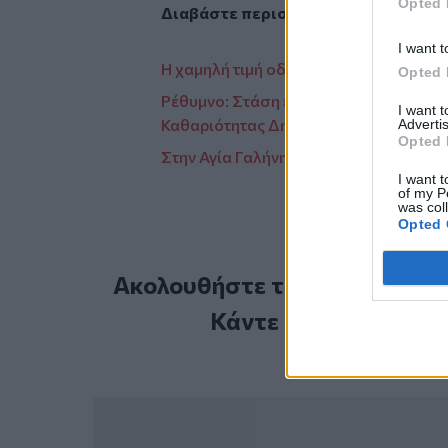
Opted 
Διαβάστε περισσότερες ειδήσεις α
I want t
Η χαμηλή τιμή οδήγησε, και στη Ζάκρο
Opted 
Ρέθυμνο: Στάση εργασίας και κινητο
I want 
Καθαριότητας Δημοσίων & Ιδιωτικών Κ
Advertis
Opted 
Στην Αγία Γαλήνη, τέλη της δεκαετίας τ
I want t
of my P
was col
Opted 
Ακολουθήστε το Cretalive στ
Κάντε εγγραφή στο 