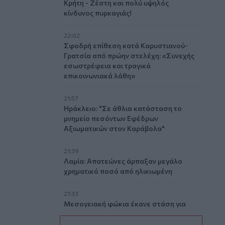
Κρήτη - Ζέστη και πολύ υψηλός
κίνδυνος πυρκαγιάς!
22:02
Σφοδρή επίθεση κατά Καρυστιανού-
Γρατσία από πρώην στελέχη: «Συνεχής
εσωστρέφεια και τραγικά
επικοινωνιακά λάθη»
21:57
Ηράκλειο: "Σε άθλια κατάσταση το
μνημείο πεσόντων Εφέδρων
Αξιωματικών στον Καράβολα"
21:39
Λαμία: Απατεώνες άρπαξαν μεγάλο
χρηματικό ποσό από ηλικιωμένη
21:33
Μεσογειακή φώκια έκανε στάση για
ξεκούραση στην παραλία της Αγίας
Βάσως στο Τρίκερι