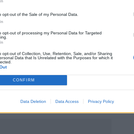
In
πό την
Κρήτη
και τα
Χανιά
o opt-out of the Sale of my Personal Data.
, σε άγονο διαγωνισμό ελαιολάδου
In
ποίηση από το Σωματείο Προσωπικού
to opt-out of processing my Personal Data for Targeted
τιρίων
ing.
In
ο '60
o opt-out of Collection, Use, Retention, Sale, and/or Sharing
ersonal Data that Is Unrelated with the Purposes for which it
lected.
Out
CONFIRM
ο
Google News
και στο
Facebook
κανάλι μας στο
YouTube
Data Deletion
Data Access
Privacy Policy