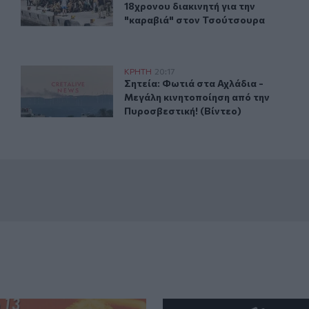
18χρονου διακινητή για την
"καραβιά" στον Τσούτσουρα
ημα Αμερικής: Δημιουργεί το πρώτο Κληροδότημά του!
Σητεία: Φωτιά στα Αχλάδια - Μεγάλη κινητοποίηση από 
ΚΡΗΤΗ
20:17
ενιζέλος» - Παράρτημα Αμερικής: Δημιουργεί το πρώτο Κλη
Σητεία: Φωτιά στα Αχλάδια - Μεγάλ
Σητεία: Φωτιά στα Αχλάδια -
Μεγάλη κινητοποίηση από την
Πυροσβεστική! (Βίντεο)