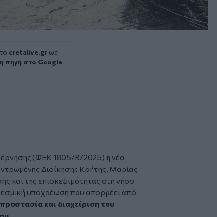
 το
cretalive.gr
ως
η πηγή στο Google
βέρνησης (ΦΕΚ 1805/Β/2025) η νέα
εντρωμένης Διοίκησης Κρήτης, Μαρίας
ης και της επισκεψιμότητας στη νήσο
α θεσμική υποχρέωση που απορρέει από
προστασία και διαχείριση του
ου.