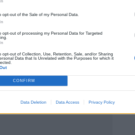
In
οφορία των οχημάτων
o opt-out of the Sale of my Personal Data.
In
νηση των αεροδρομίων - Τι γίνεται σε
to opt-out of processing my Personal Data for Targeted
ing.
χι έκτακτο επίδομα τα 533 ευρώ
In
o opt-out of Collection, Use, Retention, Sale, and/or Sharing
ersonal Data that Is Unrelated with the Purposes for which it
lected.
Out
ο
Google News
και στο
Facebook
CONFIRM
κανάλι μας στο
YouTube
Data Deletion
Data Access
Privacy Policy