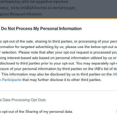
ς απόφασης από τα αρμόδια όργανα
εις, τότε επιβάλλονται οι αντίστοιχες
χύον θεσμικό πλαίσιο.
ς αριθ. 43512/30-01-2023 απόφασης της
-
Do Not Process My Personal Information
ελεγκρίνα» και «Βουγιού Μάτι» στη
η της απλής χρήσης αιγιαλού και
to opt-out of the sale, sharing to third parties, or processing of your per
Ως εκ τούτου,
στο νησί δεν θα υπάρχουν
formation for targeted advertising by us, please use the below opt-out s
υς επισκέπτες.
r selection. Please note that after your opt-out request is processed y
eing interest-based ads based on personal information utilized by us or
disclosed to third parties prior to your opt-out. You may separately opt-
στική προστασία ενός από τα
losure of your personal information by third parties on the IAB’s list of
της
, το οποίο τα τελευταία χρόνια έχει
. This information may also be disclosed by us to third parties on the
IA
ψιμότητα και τις ανθρώπινες
Participants
that may further disclose it to other third parties.
πό την
Κρήτη
και το
Λασίθι
l Data Processing Opt Outs
o opt-out of the Sharing of my personal data.