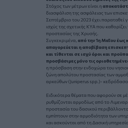
Στόχος των μέτρων είναι η
αποκατάστ
διασφάλιση της ασφάλειας των επισκεπ
Σεπτέμβριο του 2023 έχει παραταθεί γ
ισχύς της σχετικής ΚΥΑ που καθορίζει
προστασίας της Χρυσής.
Συγκεκριμένα,
από την 1η Μαΐου έως 
απαγορεύεται η αποβίβαση επισκεπ
και τίθενται σε ισχύ όροι και προϋ
προσβάσιμες μόνο τις οριοθετημένε
η πρόσβαση στην ενδοχώρα του νησιού,
ζώνη απολύτου προστασίας των αμμοθ
αρκεύθων (Juniperus spp.)- κεδρόδασ
Ειδικότερα θέματα που αφορούν σε μ
ρυθμίζονται αρμοδίως από το Λιμεναρχ
προστασία του δασικού περιβάλλοντος
εμπίπτουν στην αρμοδιότητα των υπη
και ασκούνται από τη Δασική υπηρεσί