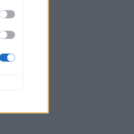
Μπάλος: Επίσκεψη με… ραντεβού - Τι
σχεδιάζεται για την διάσημη παραλία
21:36
Από τη Νέα Αλικαρνασσό στη Νίκαια
της Γαλλίας με το Erasmus+
21:30
Βουλγαρία: Μη επανδρωμένο
αεροσκάφος συνετρίβη κοντά σε
αγωγό φυσικού αερίου
21:25
Τραγωδία στην Αλεξανδρούπολη:
Νεκρός άνδρας που έπεσε σε πηγάδι
21:16
Ηράκλειο: Με λαμπρότητα και κατάνυξη
ο εορτασμός του Αγίου Μύρωνος
21:08