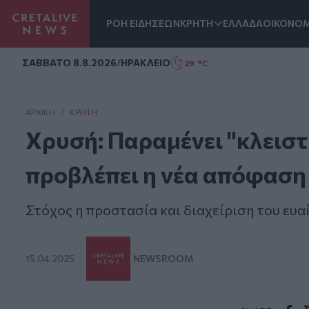
ΡΟΗ ΕΙΔΗΣΕΩΝ
ΚΡΗΤΗ
ΕΛΛΑΔΑ
ΟΙΚΟΝΟΜ
Homepage
ΣAΒΒΑΤΟ 8.8.2026
/
ΗΡΑΚΛΕΙΟ
29 °C
ΑΡΧΙΚΗ
/
ΚΡΉΤΗ
Χρυσή: Παραμένει "κλειστή
προβλέπει η νέα απόφαση
Στόχος η προστασία και διαχείριση του ευ
15.04.2025
NEWSROOM