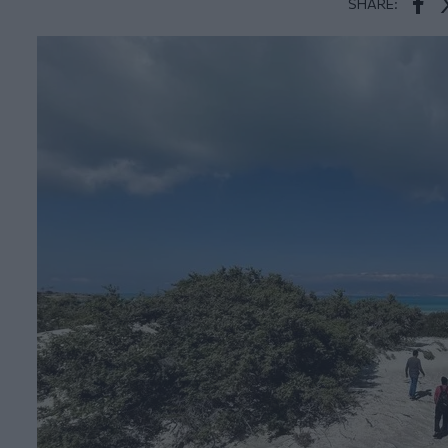
SHARE:
Face
T