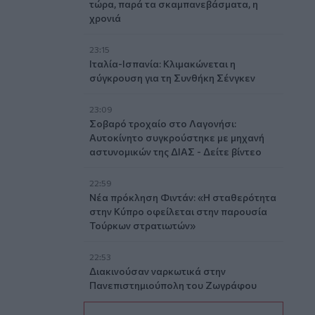
τώρα, παρά τα σκαμπανεβάσματα, η
χρονιά
23:15
Ιταλία-Ισπανία: Κλιμακώνεται η
σύγκρουση για τη Συνθήκη Σένγκεν
23:09
Σοβαρό τροχαίο στο Λαγονήσι:
Αυτοκίνητο συγκρούστηκε με μηχανή
αστυνομικών της ΔΙΑΣ - Δείτε βίντεο
22:59
Νέα πρόκληση Φιντάν: «Η σταθερότητα
στην Κύπρο οφείλεται στην παρουσία
Τούρκων στρατιωτών»
22:53
Διακινούσαν ναρκωτικά στην
Πανεπιστημιούπολη του Ζωγράφου