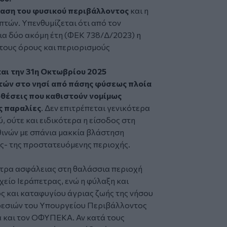
αση του φυσικού περιβάλλοντος
και η
τών. Υπενθυμίζεται ότι από τον
ια δύο ακόμη έτη (ΦΕΚ 738/Δ/2023) η
 τους όρους και περιορισμούς
και την 31η Οκτωβρίου 2025
τών στο νησί από πάσης φύσεως πλοία
ποθέσεις που καθιστούν νομίμως
ς παραλίες
. Δεν επιτρέπεται γενικότερα
 ούτε και ειδικότερα η είσοδος στη
ινών με σπάνια μακκία βλάστηση
ος- της προστατευόμενης περιοχής.
έτρα ασφάλειας στη θαλάσσια περιοχή
είο Ιεράπετρας, ενώ η φύλαξη και
 και καταφυγίου άγριας ζωής της νήσου
ρεσιών του Υπουργείου Περιβάλλοντος
α και τον ΟΦΥΠΕΚΑ. Αν κατά τους