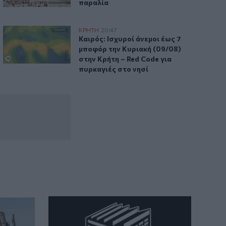
παραλία
ου Αγίου Μύρωνος
Καιρός: Ισχυροί άνεμοι έως 7 μποφόρ την Κυριακή (09/08) 
ΚΡΗΤΗ
20:47
νυξη ο εορτασμός του Αγίου Μύρωνος
Καιρός: Ισχυροί άνεμοι έως 7 μποφόρ τ
Καιρός: Ισχυροί άνεμοι έως 7
μποφόρ την Κυριακή (09/08)
στην Κρήτη – Red Code για
πυρκαγιές στο νησί