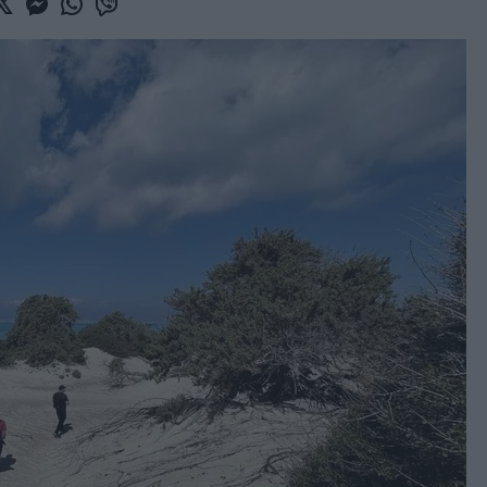
book
witter
Messenger
Whatsapp
Viber