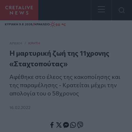
Homepage
/
30 °C
ΚΥΡΙΑΚΗ 9.8.2026
ΗΡΑΚΛΕΙΟ
ΑΡΧΙΚΗ
/
ΚΡΉΤΗ
Η μαρτυρική ζωή της 11χρονης
«Σταχτοπούτας»
Αφέθηκε στο έλεος της κακοποίησης και
της παραμέλησης - Κρατείται μέχρι την
απολογία του ο 58χρονος
16.02.2022
Facebook
Twitter
Messenger
Whatsapp
Viber