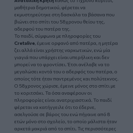
Ανατολική Κρήτη
καθώς το 11χρονο κορίτσι,
μαθήτρια δημοτικού, φέρεται να
εκμυστηρεύτηκε στη δασκάλα τα βάσανα που
βιώνει στο σπίτι του 58χρονου θείου της,
αδερφού του πατέρα της.
Το παιδί, σύμφωνα με πληροφορίες του
Cretalive
, έμεινε ορφανό από πατέρα, η μητέρα
ζει αλλά είναι χρήστης ναρκωτικών, ενώ μία
γιαγιά που υπάρχει είναι υπερήλικη και δεν
μπορεί να το φροντίσει. Έτσι ανέλαβε να το
μεγαλώσει κοντά του ο αδερφός του πατέρα, ο
οποίος τότε ήταν παντρεμένος και πολύτεκνος.
Ο 58χρονος χώρισε, έμεινε μόνος στο σπίτι με
το κοριτσάκι. Τα όσα αναφέρουν οι
πληροφορίες είναι ανατριχιαστικά. Το παιδί
φέρεται να κατήγγειλε ότι το έδερνε,
ασελγούσε σε βάρος του ενώ πήγαινε από 8
ετών μόνο στο σχολείο, το οποίο μάλιστα ήταν
αρκετά μακριά από το σπίτι. Τις περισσότερες