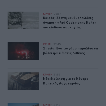
Καιρός: Ζέστη και θυελλώδεις άνεμοι - «Red Code» στην
ΚΡΗΤΗ
06:57
Καιρός: Ζέστη και θυελλώδεις άνεμ
Καιρός: Ζέστη και θυελλώδεις
άνεμοι - «Red Code» στην Κρήτη
για κίνδυνο πυρκαγιάς
Σητεία: Ένα τσιγάρο παραλίγο να βάλει φωτιά στις Λιθί
ΚΡΗΤΗ
22:45
Σητεία: Ένα τσιγάρο παραλίγο να βά
Σητεία: Ένα τσιγάρο παραλίγο να
βάλει φωτιά στις Λιθίνες
Νέα διοίκηση για το Κέντρο Κρητικής Λογοτεχνίας
ΚΡΗΤΗ
21:56
Νέα διοίκηση για το Κέντρο Κρητικ
Νέα διοίκηση για το Κέντρο
Κρητικής Λογοτεχνίας
Μπάλος: Επίσκεψη με… ραντεβού - Τι σχεδιάζεται για τ
ΚΡΗΤΗ
21:45