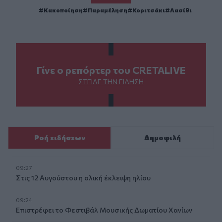
Κακοποίηση
Παραμέληση
Κοριτσάκι
Λασίθι
Γίνε ο ρεπόρτερ του CRETALIVE
ΣΤΕΊΛΕ ΤΗΝ ΕΊΔΗΣΗ
Ροή ειδήσεων
Δημοφιλή
09:27
Στις 12 Αυγούστου η ολική έκλειψη ηλίου
09:24
Επιστρέφει το Φεστιβάλ Μουσικής Δωματίου Χανίων