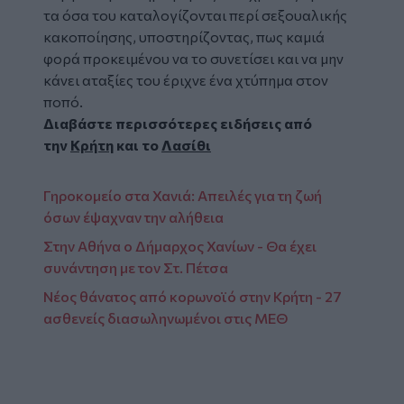
τα όσα του καταλογίζονται περί σεξουαλικής
κακοποίησης, υποστηρίζοντας, πως καμιά
φορά προκειμένου να το συνετίσει και να μην
κάνει αταξίες του έριχνε ένα χτύπημα στον
ποπό.
Διαβάστε περισσότερες ειδήσεις από
την
Κρήτη
και το
Λασίθι
Γηροκομείο στα Χανιά: Απειλές για τη ζωή
όσων έψαχναν την αλήθεια
Στην Αθήνα ο Δήμαρχος Χανίων - Θα έχει
συνάντηση με τον Στ. Πέτσα
Νέος θάνατος από κορωνοϊό στην Κρήτη - 27
ασθενείς διασωληνωμένοι στις ΜΕΘ