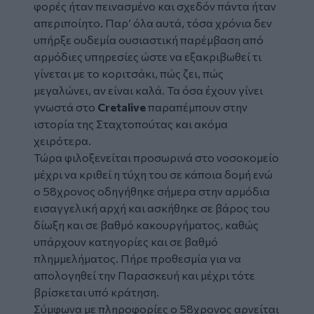
φορές ήταν πεινασμένο και σχεδόν πάντα ήταν
απεριποίητο. Παρ’ όλα αυτά, τόσα χρόνια δεν
υπήρξε ουδεμία ουσιαστική παρέμβαση από
αρμόδιες υπηρεσίες ώστε να εξακριβωθεί τι
γίνεται με το κοριτσάκι, πώς ζει, πώς
μεγαλώνει, αν είναι καλά. Τα όσα έχουν γίνει
γνωστά στο
Cretalive
παραπέμπουν στην
ιστορία της Σταχτοπούτας και ακόμα
χειρότερα.
Τώρα φιλοξενείται προσωρινά στο νοσοκομείο
μέχρι να κριθεί η τύχη του σε κάποια δομή ενώ
ο 58χρονος οδηγήθηκε σήμερα στην αρμόδια
εισαγγελική αρχή και ασκήθηκε σε βάρος του
δίωξη και σε βαθμό κακουργήματος, καθώς
υπάρχουν κατηγορίες και σε βαθμό
πλημμελήματος. Πήρε προθεσμία για να
απολογηθεί την Παρασκευή και μέχρι τότε
βρίσκεται υπό κράτηση.
Σύμφωνα με πληροφορίες ο 58χρονος αρνείται