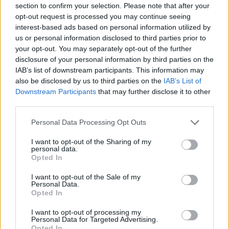
section to confirm your selection. Please note that after your
opt-out request is processed you may continue seeing
07:59
interest-based ads based on personal information utilized by
Καναδάς: Σε κατάσταση έκτακτης ανάγκης η Βρετανική
us or personal information disclosed to third parties prior to
Κολομβία εξαιτίας των πυρκαγιών
your opt-out. You may separately opt-out of the further
disclosure of your personal information by third parties on the
07:52
IAB’s list of downstream participants. This information may
Φωτιά σε εγκαταστάσεις της Aramco στη Σαουδική
also be disclosed by us to third parties on the
IAB’s List of
Αραβία
Downstream Participants
that may further disclose it to other
third parties.
07:45
Γερμανία: Επεκτείνεται η έρευνα για την αντιμετώπιση
Personal Data Processing Opt Outs
των drones μετά το περιστατικό σε αεροδρόμιο
I want to opt-out of the Sharing of my
personal data.
07:38
Opted In
Τα πρωτοσέλιδα των εφημερίδων της Κυριακής
I want to opt-out of the Sale of my
Personal Data.
07:31
Opted In
Ένας πρόσφυγας από τη Σμύρνη σχεδίασε το αυτοκίνητο
που αντέγραψε όλος ο κόσμος
I want to opt-out of processing my
Personal Data for Targeted Advertising.
07:23
Opted In