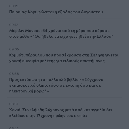
09:19
Πειραιάς: Κορυφώνεται η έξοδος του Αυγούστου
09:12
Μέριλιν Μονρόε: 64 χρόνια από τη μέρα που πέρασε
στον μύθο - "Θα ήθελα να είχα γεννηθεί στην Ελλάδα"
09:05
Κομμάτι πύραυλου που προσέκρουσε στη Σελήνη γίνεται
χρυσή ευκαιρία μελέτης για ειδικούς επιστήμονες
08:58
Προς εκτύπωση το πολλαπλό βιβλίο - «Σύγχρονο
εκπαιδευτικό υλικό, τόσο σε έντυπη όσο και σε
ηλεκτρονική μορφή»
08:51
Χανιά: Συνελήφθη 24χρονος μετά από καταγγελία ότι
κλείδωσε την 17χρονη πρώην του ε σπίτι
08:42