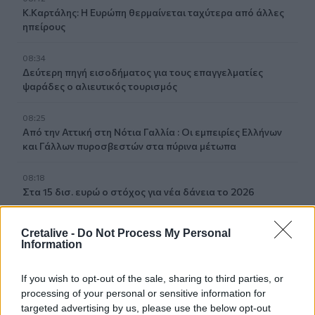
Κ.Καρτάλης: Η Ευρώπη θερμαίνεται ταχύτερα από άλλες
ηπείρους
08:34
Δεύτερη πηγή εισοδήματος για τους επαγγελματίες
ψαράδες ο αλιευτικός τουρισμός
08:25
Από την Αττική στη Νότια Γαλλία : Οι εμπειρίες Ελλήνων
και Γάλλων πυροσβεστών στα πύρινα μέτωπα
08:18
Στα 15 δισ. ευρώ ο στόχος για νέα δάνεια το 2026
08:12
Cretalive -
Do Not Process My Personal
Τροχαίο στην Αθηνών–Σουνίου: Πώς έγινε η σύγκρουση
Information
με τη μηχανή της «ΔΙΑΣ» – Δύο αστυνομικοί τραυματίες
If you wish to opt-out of the sale, sharing to third parties, or
08:05
processing of your personal or sensitive information for
Πινακίδες κυκλοφορίας: Πώς θα μπει τέλος στις
targeted advertising by us, please use the below opt-out
χρονοβόρες διαδικασίες