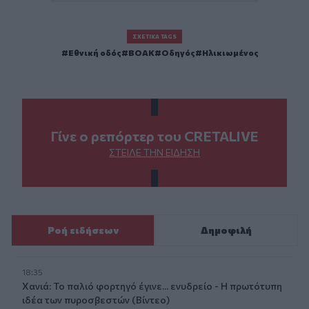
ΣΧΕΤΙΚΆ TAGS
Εθνική οδός
ΒΟΑΚ
Οδηγός
Ηλικιωμένος
Γίνε ο ρεπόρτερ του CRETALIVE
ΣΤΕΊΛΕ ΤΗΝ ΕΊΔΗΣΗ
Ροή ειδήσεων
Δημοφιλή
18:35
Χανιά: Το παλιό φορτηγό έγινε... ενυδρείο - Η πρωτότυπη
ιδέα των πυροσβεστών (Βίντεο)