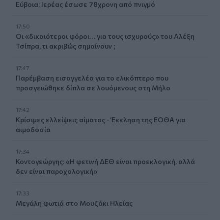
Εύβοια: Ιερέας έσωσε 78χρονη από πνιγμό
17:50
Οι «δικαιότεροι φόροι… για τους ισχυρούς» του Αλέξη
Τσίπρα, τι ακριβώς σημαίνουν ;
17:47
Παρέμβαση εισαγγελέα για το ελικόπτερο που
προσγειώθηκε δίπλα σε λουόμενους στη Μήλο
17:42
Κρίσιμες ελλείψεις αίματος - Έκκληση της ΕΟΘΑ για
αιμοδοσία
17:34
Κοντογεώργης: «Η φετινή ΔΕΘ είναι προεκλογική, αλλά
δεν είναι παροχολογική»
17:33
Μεγάλη φωτιά στο Μουζάκι Ηλείας