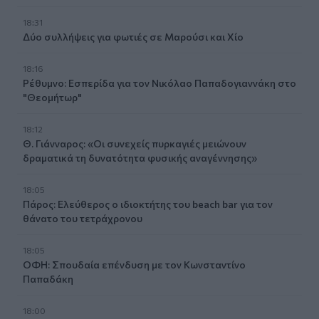
18:31
Δύο συλλήψεις για φωτιές σε Μαρούσι και Χίο
18:16
Ρέθυμνο: Εσπερίδα για τον Νικόλαο Παπαδογιαννάκη στο
"Θεομήτωρ"
18:12
Θ. Γιάνναρος: «Οι συνεχείς πυρκαγιές μειώνουν
δραματικά τη δυνατότητα φυσικής αναγέννησης»
18:05
Πάρος: Ελεύθερος ο ιδιοκτήτης του beach bar για τον
θάνατο του τετράχρονου
18:05
ΟΦΗ: Σπουδαία επένδυση με τον Κωνσταντίνο
Παπαδάκη
18:00