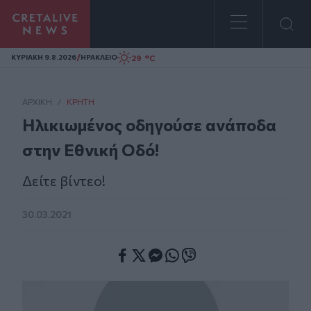
Homepage
/
29 °C
ΚΥΡΙΑΚΗ 9.8.2026
ΗΡΑΚΛΕΙΟ
ΑΡΧΙΚΗ
/
ΚΡΉΤΗ
Ηλικιωμένος οδηγούσε ανάποδα
στην Εθνική Οδό!
Δείτε βίντεο!
30.03.2021
Facebook
Twitter
Messenger
Whatsapp
Viber