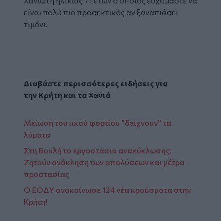
Χανιώτη ηλικίας 71 ετών ο οποίος ευχόμαστε να
είναι πολύ πιο προσεκτικός αν ξαναπιάσει
τιμόνι.
Διαβάστε περισσότερες ειδήσεις για
την
Κρήτη
και τα
Χανιά
Μείωση του ιικού φορτίου "δείχνουν" τα
λύματα
Στη Βουλή το εργοστάσιο ανακύκλωσης:
Ζητούν ανάκληση των απολύσεων και μέτρα
προστασίας
Ο ΕΟΔY ανακοίνωσε 124 νέα κρούσματα στην
Κρήτη!