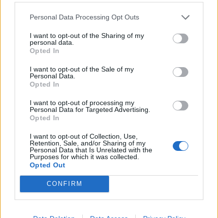
16:20
Κιλκίς: Καθυστερήσεις και αναμονή στο Τελωνείο
Personal Data Processing Opt Outs
Ευζώνων, στο ρεύμα εξόδου από την Ελλάδα
I want to opt-out of the Sharing of my
personal data.
16:06
Opted In
Έβρος: Πυρκαγιά στη Γιαννούλη Σουφλίου -
Κινητοποιήθηκαν εναέρια μέσα
I want to opt-out of the Sale of my
Personal Data.
Opted In
ΠΕΡΙΣΣΟΤΕΡΑ
I want to opt-out of processing my
Personal Data for Targeted Advertising.
Opted In
I want to opt-out of Collection, Use,
Retention, Sale, and/or Sharing of my
Personal Data that Is Unrelated with the
Purposes for which it was collected.
ΣΧΕΤΙΚA AΡΘΡΑ
Opted Out
CONFIRM
Χανιά: Το παλιό φορτηγό έγινε... ενυδρείο - Η πρωτότυ
ΚΡΗΤΗ
18:35
Χανιά: Το παλιό φορτηγό έγινε... ε
Χανιά: Το παλιό φορτηγό έγινε...
ενυδρείο - Η πρωτότυπη ιδέα