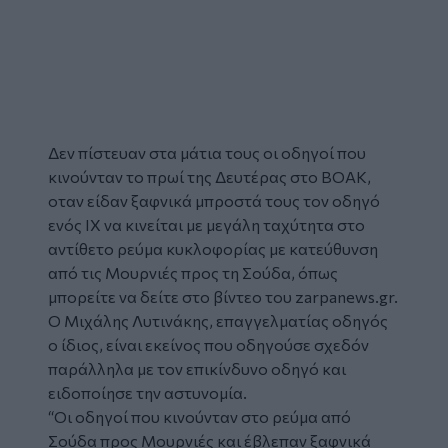
Δεν πίστευαν στα μάτια τους οι
οδηγοί
που
κινούνταν το πρωί της Δευτέρας στο
ΒΟΑΚ
,
οταν είδαν ξαφνικά μπροστά τους τον οδηγό
ενός ΙΧ να κινείται με μεγάλη ταχύτητα στο
αντίθετο ρεύμα κυκλοφορίας με κατεύθυνση
από τις Μουρνιές προς τη Σούδα, όπως
μπορείτε να δείτε στο βίντεο του zarpanews.gr.
Ο Μιχάλης Λυτινάκης, επαγγελματίας οδηγός
ο ίδιος, είναι εκείνος που οδηγούσε σχεδόν
παράλληλα με τον επικίνδυνο οδηγό και
ειδοποίησε την αστυνομία.
“Οι οδηγοί που κινούνταν στο ρεύμα από
Σούδα προς Μουρνιές και έβλεπαν ξαφνικά