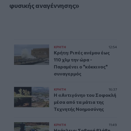
φυσικής αναγέννησης»
ΚΡΗΤΗ
12:54
Κρήτη: Ριπές ανέμου έως
110 χλμ την ώρα -
Παραμένει ο "κόκκινος"
συναγερμός
ΚΡΗΤΗ
16:37
Η «Αντιγόνη» του Σοφοκλή
μέσα από τα μάτια της
Τεχνητής Νοημοσύνης
ΚΡΗΤΗ
11:49
Ηράκλειο: Σοβαρή βλάβη