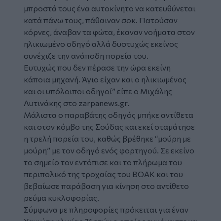
μπροστά τους ένα αυτοκίνητο να κατευθύνεται
κατά πάνω τους, πάθαιναν σοκ. Πατούσαν
κόρνες, άναβαν τα φώτα, έκαναν νοήματα στον
ηλικιωμένο οδηγό αλλά δυστυχώς εκείνος
συνέχιζε την ανάποδη πορεία του.
Ευτυχώς που δεν πέρασε την ώρα εκείνη
κάποια μηχανή. Άγιο είχαν και ο ηλικιωμένος
και οι υπόλοιποι οδηγοί” είπε ο Μιχάλης
Λυτινάκης στο
zarpanews.gr
.
Μάλιστα ο παραβάτης οδηγός μπήκε αντίθετα
και στον κόμβο της Σούδας και εκεί σταμάτησε
η τρελή πορεία του, καθώς βρέθηκε “μούρη με
μούρη” με τον οδηγό ενός φορτηγού. Σε εκείνο
το σημείο τον εντόπισε και το πλήρωμα του
περιπολικό της τροχαίας του ΒΟΑΚ και του
βεβαίωσε παράβαση για κίνηση στο αντίθετο
ρεύμα κυκλοφορίας.
Σύμφωνα με πληροφορίες πρόκειται για έναν