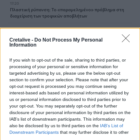
17:20
Πλαστική ρύπανση: Το «παραμελημένο» πρόβλημα στη
διαχείριση των τροφικών αποβλήτων
17:14
Πρόλαβαν τη φωτιά στο Κορωπί - Είχε ηχήσει το 112
Cretalive -
Do Not Process My Personal
Information
17:12
Ο Νετανιάχου απορρίπτει το σχέδιο Τραμπ για τη Γάζα
If you wish to opt-out of the sale, sharing to third parties, or
processing of your personal or sensitive information for
17:05
targeted advertising by us, please use the below opt-out
Ο Καρέτσας πλήγωσε τον Τζόλη με τρομερό γκολ
section to confirm your selection. Please note that after your
opt-out request is processed you may continue seeing
16:47
interest-based ads based on personal information utilized by
Δεκαπενταύγουστος 2026: Πώς αμείβονται όσοι θα
us or personal information disclosed to third parties prior to
εργαστούν
your opt-out. You may separately opt-out of the further
disclosure of your personal information by third parties on the
16:37
IAB’s list of downstream participants. This information may
Η «Αντιγόνη» του Σοφοκλή μέσα από τα μάτια της
also be disclosed by us to third parties on the
IAB’s List of
Τεχνητής Νοημοσύνης
Downstream Participants
that may further disclose it to other
third parties.