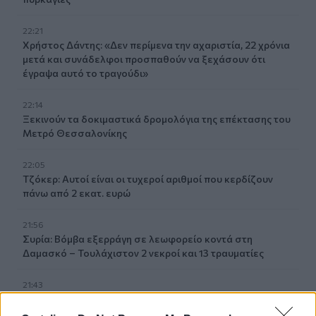
22:21
Χρήστος Δάντης: «Δεν περίμενα την αχαριστία, 22 χρόνια
μετά και συνάδελφοι προσπαθούν να ξεχάσουν ότι
έγραψα αυτό το τραγούδι»
22:14
Ξεκινούν τα δοκιμαστικά δρομολόγια της επέκτασης του
Μετρό Θεσσαλονίκης
22:05
Τζόκερ: Αυτοί είναι οι τυχεροί αριθμοί που κερδίζουν
πάνω από 2 εκατ. ευρώ
21:56
Συρία: Βόμβα εξερράγη σε λεωφορείο κοντά στη
Δαμασκό – Τουλάχιστον 2 νεκροί και 13 τραυματίες
21:43
Απίστευτο περιστατικό σε αγώνα μπέιζμπολ: Μπαστούνι
παίκτη εκτοξεύτηκε στις κερκίδες και τραυμάτισε θεατή