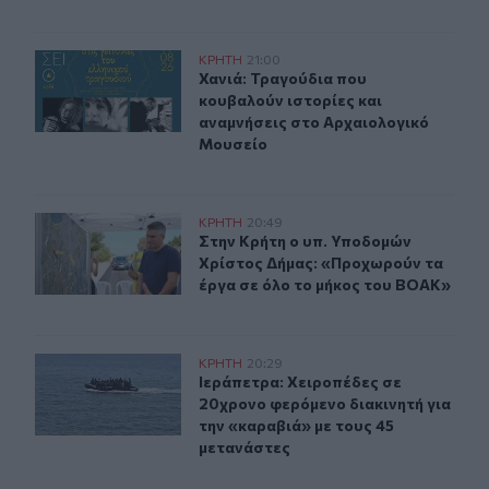
Χανιά: Τραγούδια που κουβαλούν ιστορίες και αναμνήσ
ΚΡΗΤΗ
21:00
Χανιά: Τραγούδια που κουβαλούν ι
Χανιά: Τραγούδια που
κουβαλούν ιστορίες και
αναμνήσεις στο Αρχαιολογικό
Μουσείο
Στην Κρήτη ο υπ. Υποδομών Χρίστος Δήμας: «Προχωρού
ΚΡΗΤΗ
20:49
Στην Κρήτη ο υπ. Υποδομών Χρίστο
Στην Κρήτη ο υπ. Υποδομών
Χρίστος Δήμας: «Προχωρούν τα
έργα σε όλο το μήκος του ΒΟΑΚ»
Ιεράπετρα: Χειροπέδες σε 20χρονο φερόμενο διακινητή 
ΚΡΗΤΗ
20:29
Ιεράπετρα: Χειροπέδες σε 20χρονο 
Ιεράπετρα: Χειροπέδες σε
20χρονο φερόμενο διακινητή για
την «καραβιά» με τους 45
μετανάστες