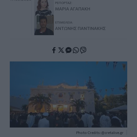
ΡΕΠΟΡΤΆΖ:
ΜΑΡΊΑ ΑΓΑΠΆΚΗ
ΕΠΙΜΈΛΕΙΑ:
ΑΝΤΏΝΗΣ ΠΑΝΤΙΝΆΚΗΣ
Facebook
Twitter
Messenger
Whatsapp
Viber
Photo Credits: @cretalive.gr