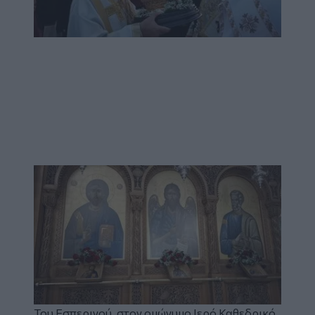
Image
Του Εσπερινού, στον ομώνυμο Ιερό Καθεδρικό