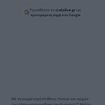
Προσθέστε το
cretalive.gr
ως
προτιμώμενη πηγή στο Google
Με τη συμμετοχή πλήθους πιστών και αρχών
του τόπου κορυφώθηκε την Κυριακή 17 Μαΐου