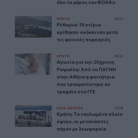
όλο το μήκος του ΒΟΑΚ»
ΚΡΗΤΗ
19:23
Ρέθυμνο: 19 κτίρια
κρίθηκαν «κόκκινα» μετά
τις φονικές πυρκαγιές
ΚΡΗΤΗ
18:32
Αγωνία για την 20χρονη
Ραφαέλα: Από το ΠΑΓΝΗ
στην Αθήνα η φοιτήτρια
που τραυματίστηκε σε
τροχαίο στο ΙΤΕ
ΕΙΔΑ-ΑΚΟΥΣΑ
17:28
Κρήτη: Το ναυλωμένο πλοίο
έφυγε, οι μετανάστες
πήγαν με λεωφορεία