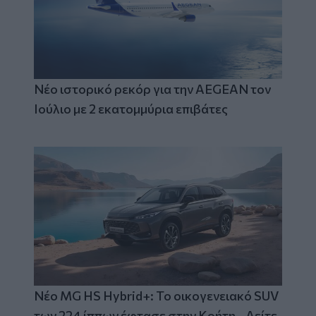
Νέο ιστορικό ρεκόρ για την AEGEAN τον
Ιούλιο με 2 εκατομμύρια επιβάτες
Νέο MG HS Hybrid+: Το οικογενειακό SUV
των 224 ίππων έφτασε στην Κρήτη - Δείτε