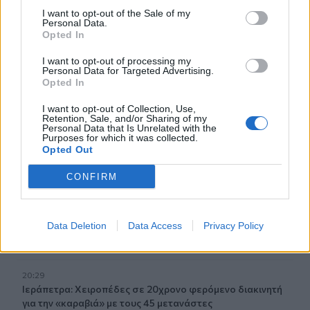
I want to opt-out of the Sale of my
Personal Data.
21:07
Opted In
Γιατί δεν έσωσα το κουτάβι: Τι αναφέρει ο ερευνητής που
κατέγραφε τη συμβίωση του μικρού σκυλιού με αγέλη
I want to opt-out of processing my
λύκων
Personal Data for Targeted Advertising.
Opted In
21:00
I want to opt-out of Collection, Use,
Χανιά: Τραγούδια που κουβαλούν ιστορίες και
Retention, Sale, and/or Sharing of my
αναμνήσεις στο Αρχαιολογικό Μουσείο
Personal Data that Is Unrelated with the
Purposes for which it was collected.
Opted Out
20:49
Στην Κρήτη ο υπ. Υποδομών Χρίστος Δήμας: «Προχωρούν
CONFIRM
τα έργα σε όλο το μήκος του ΒΟΑΚ»
20:42
Data Deletion
Data Access
Privacy Policy
Νορβηγία: Μυστηριώδεις θάνατοι ταράνδων δημιουργούν
ερωτηματικά
20:29
Ιεράπετρα: Χειροπέδες σε 20χρονο φερόμενο διακινητή
για την «καραβιά» με τους 45 μετανάστες