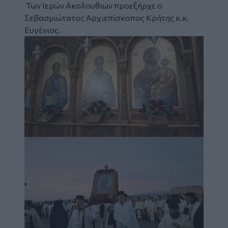
Των Ιερών Ακολουθιών προεξήρχε ο
Σεβασμιώτατος Αρχιεπίσκοπος Κρήτης κ.κ.
Ευγένιος.
Image
Image