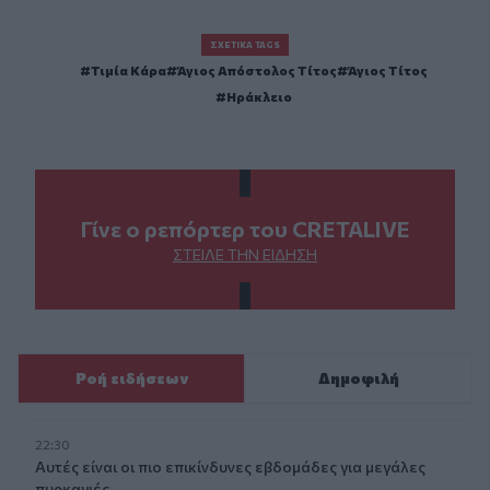
ΣΧΕΤΙΚΆ TAGS
Τιμία Κάρα
Άγιος Απόστολος Τίτος
Άγιος Τίτος
Ηράκλειο
Γίνε ο ρεπόρτερ του CRETALIVE
ΣΤΕΊΛΕ ΤΗΝ ΕΊΔΗΣΗ
Ροή ειδήσεων
Δημοφιλή
22:30
Αυτές είναι οι πιο επικίνδυνες εβδομάδες για μεγάλες
πυρκαγιές