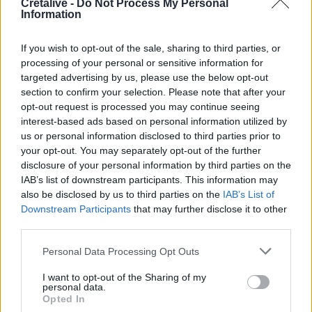
Cretalive -
Do Not Process My Personal
- Δείτε βίντεο
Information
21:30
If you wish to opt-out of the sale, sharing to third parties, or
Γκουτέρες: Άμεσος τερματισμός των επιθέσεων κατά
processing of your personal or sensitive information for
αμάχων σε Ουκρανία και Ρωσία
targeted advertising by us, please use the below opt-out
section to confirm your selection. Please note that after your
21:26
opt-out request is processed you may continue seeing
Αδιάκοπες οι ροές μεταναστών στην Κρήτη: Νέα
interest-based ads based on personal information utilized by
«καραβιά» στον Τσούτσουρα
us or personal information disclosed to third parties prior to
your opt-out. You may separately opt-out of the further
21:15
disclosure of your personal information by third parties on the
Μουσική λαϊκή βραδιά στο Πάρκο Κνωσού την
IAB’s list of downstream participants. This information may
Παρασκευή 7 Αυγούστου
also be disclosed by us to third parties on the
IAB’s List of
Downstream Participants
that may further disclose it to other
21:14
third parties.
ΟΦΗ: Μεγάλο προβάδισμα πρόκρισης για την ΤΣΣΚΑ
Σόφιας
Personal Data Processing Opt Outs
I want to opt-out of the Sharing of my
21:07
personal data.
Καιρός: Βοριάδες και ζέστη την Παρασκευή (07/08) στην
Opted In
Κρήτη