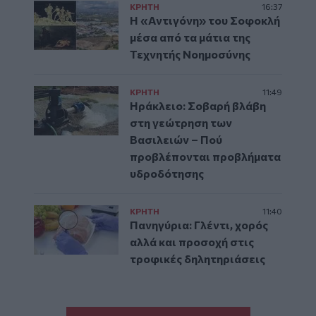
ΚΡΗΤΗ
16:37
Η «Αντιγόνη» του Σοφοκλή
μέσα από τα μάτια της
Τεχνητής Νοημοσύνης
ΚΡΗΤΗ
11:49
Ηράκλειο: Σοβαρή βλάβη
στη γεώτρηση των
Βασιλειών – Πού
προβλέπονται προβλήματα
υδροδότησης
ΚΡΗΤΗ
11:40
Πανηγύρια: Γλέντι, χορός
αλλά και προσοχή στις
τροφικές δηλητηριάσεις