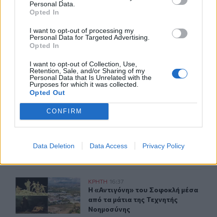
Personal Data.
Opted In
ΣΧΕΤΙΚA AΡΘΡΑ
I want to opt-out of processing my
Personal Data for Targeted Advertising.
Opted In
Ρέθυμνο: Εσπερίδα για τον Νικόλαο Παπαδογιαννάκη 
ΚΡΗΤΗ
18:16
Ρέθυμνο: Εσπερίδα για τον Νικόλ
Ρέθυμνο: Εσπερίδα για τον
I want to opt-out of Collection, Use,
Νικόλαο Παπαδογιαννάκη στο
Retention, Sale, and/or Sharing of my
"Θεομήτωρ"
Personal Data that Is Unrelated with the
Purposes for which it was collected.
Opted Out
Θ. Γιάνναρος: «Οι συνεχείς πυρκαγιές μειώνουν δραμα
ΚΡΗΤΗ
18:12
CONFIRM
Θ. Γιάνναρος: «Οι συνεχείς πυρκαγ
Θ. Γιάνναρος: «Οι συνεχείς
πυρκαγιές μειώνουν δραματικά
τη δυνατότητα φυσικής
Data Deletion
Data Access
Privacy Policy
αναγέννησης»
Η «Αντιγόνη» του Σοφοκλή μέσα από τα μάτια της Τεχν
ΚΡΗΤΗ
16:37
Η «Αντιγόνη» του Σοφοκλή μέσα απ
Η «Αντιγόνη» του Σοφοκλή μέσα
από τα μάτια της Τεχνητής
Νοημοσύνης