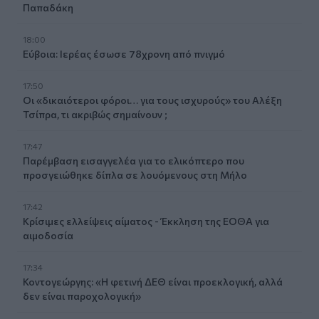
Παπαδάκη
18:00
Εύβοια: Ιερέας έσωσε 78χρονη από πνιγμό
17:50
Οι «δικαιότεροι φόροι… για τους ισχυρούς» του Αλέξη
Τσίπρα, τι ακριβώς σημαίνουν ;
17:47
Παρέμβαση εισαγγελέα για το ελικόπτερο που
προσγειώθηκε δίπλα σε λουόμενους στη Μήλο
17:42
Κρίσιμες ελλείψεις αίματος - Έκκληση της ΕΟΘΑ για
αιμοδοσία
17:34
Κοντογεώργης: «Η φετινή ΔΕΘ είναι προεκλογική, αλλά
δεν είναι παροχολογική»