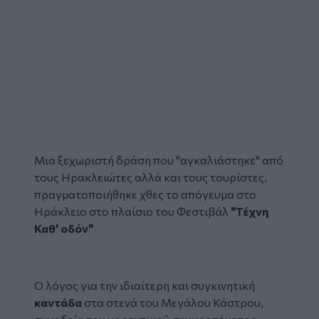
Μια ξεχωριστή δράση που "αγκαλιάστηκε" από
τους Ηρακλειώτες αλλά και τους τουρίστες,
πραγματοποιήθηκε χθες το απόγευμα στο
Ηράκλειο στο πλαίσιο του Φεστιβάλ
"Τέχνη
Καθ' οδόν"
Facebook
Ο λόγος για την ιδιαίτερη και συγκινητική
καντάδα
στα στενά του Μεγάλου Κάστρου,