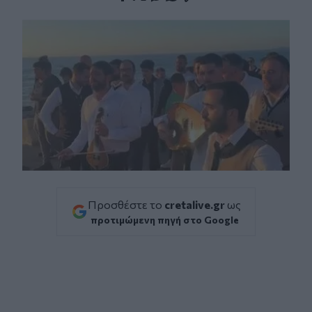
Facebook
Twitter
Messenger
Whatsapp
Viber
Προσθέστε το
cretalive.gr
ως
προτιμώμενη πηγή στο Google