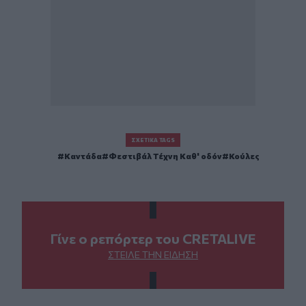
ΣΧΕΤΙΚΆ TAGS
Καντάδα
Φεστιβάλ Τέχνη Καθ' οδόν
Κούλες
Γίνε ο ρεπόρτερ του CRETALIVE
ΣΤΕΊΛΕ ΤΗΝ ΕΊΔΗΣΗ