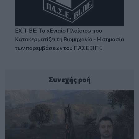
ΕΧΠ-ΒΕ: Το «Ενιαίο Πλαίσιο» που
Κατακερματίζει τη Βιομηχανία - Η σημασία
των παρεμβάσεων του ΠΑΣΕΒΙΠΕ
Συνεχής ροή