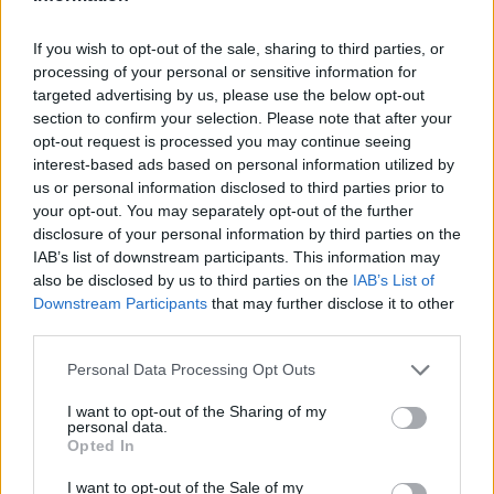
Η «Αντιγόνη» του Σοφοκλή μέσα από τα μάτια της
Τεχνητής Νοημοσύνης
If you wish to opt-out of the sale, sharing to third parties, or
processing of your personal or sensitive information for
16:20
targeted advertising by us, please use the below opt-out
Κιλκίς: Καθυστερήσεις και αναμονή στο Τελωνείο
section to confirm your selection. Please note that after your
Ευζώνων, στο ρεύμα εξόδου από την Ελλάδα
opt-out request is processed you may continue seeing
interest-based ads based on personal information utilized by
16:06
us or personal information disclosed to third parties prior to
Έβρος: Πυρκαγιά στη Γιαννούλη Σουφλίου -
your opt-out. You may separately opt-out of the further
Κινητοποιήθηκαν εναέρια μέσα
disclosure of your personal information by third parties on the
IAB’s list of downstream participants. This information may
15:57
also be disclosed by us to third parties on the
IAB’s List of
Ζελένσκι: Περισσότεροι από 50.000 Βορειοκορεάτες
Downstream Participants
that may further disclose it to other
στρατιώτες θα αναπτυχθούν στη Ρωσία
third parties.
Personal Data Processing Opt Outs
ΠΕΡΙΣΣΟΤΕΡΑ
I want to opt-out of the Sharing of my
personal data.
Opted In
I want to opt-out of the Sale of my