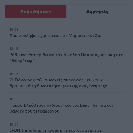
Ροή ειδήσεων
Δημοφιλή
18:31
Δύο συλλήψεις για φωτιές σε Μαρούσι και Χίο
18:16
Ρέθυμνο: Εσπερίδα για τον Νικόλαο Παπαδογιαννάκη στο
"Θεομήτωρ"
18:12
Θ. Γιάνναρος: «Οι συνεχείς πυρκαγιές μειώνουν
δραματικά τη δυνατότητα φυσικής αναγέννησης»
18:05
Πάρος: Ελεύθερος ο ιδιοκτήτης του beach bar για τον
θάνατο του τετράχρονου
18:05
ΟΦΗ: Σπουδαία επένδυση με τον Κωνσταντίνο