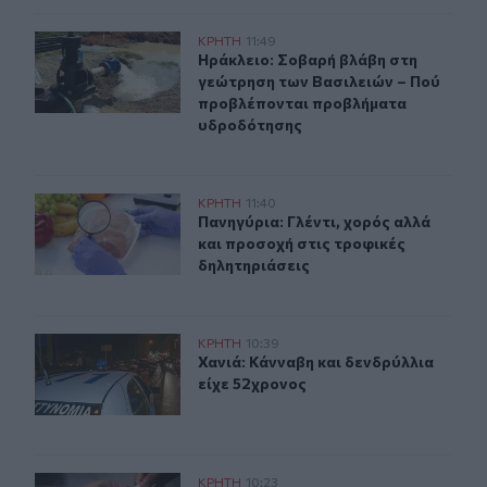
Ηράκλειο: Σοβαρή βλάβη στη γεώτρηση των Βασιλειών
ΚΡΗΤΗ
11:49
Ηράκλειο: Σοβαρή βλάβη στη γεώτ
Ηράκλειο: Σοβαρή βλάβη στη
γεώτρηση των Βασιλειών – Πού
προβλέπονται προβλήματα
υδροδότησης
Πανηγύρια: Γλέντι, χορός αλλά και προσοχή στις τροφι
ΚΡΗΤΗ
11:40
Πανηγύρια: Γλέντι, χορός αλλά και
Πανηγύρια: Γλέντι, χορός αλλά
και προσοχή στις τροφικές
δηλητηριάσεις
Χανιά: Κάνναβη και δενδρύλλια είχε 52χρονος
ΚΡΗΤΗ
10:39
Χανιά: Κάνναβη και δενδρύλλια είχ
Χανιά: Κάνναβη και δενδρύλλια
είχε 52χρονος
Ηράκλειο: Σύλληψη ζευγαριού για ναρκωτικά – Κατασχέ
ΚΡΗΤΗ
10:23