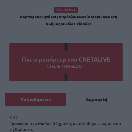
ΣΧΕΤΙΚΆ TAGS
Εμποροπανηγύρεις
Ηράκλειο
Αγία Μαρίνα
Βόνη
Δήμος Μινώα Πεδιάδας
Γίνε ο ρεπόρτερ του CRETALIVE
ΣΤΕΊΛΕ ΤΗΝ ΕΊΔΗΣΗ
Ροή ειδήσεων
Δημοφιλή
11:59
Τραγωδία στα Μάλια: 64χρονος ανασύρθηκε νεκρός από
τη θάλασσα