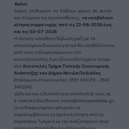
Καλεί
όσους επιθυμούν να λάβουν μέρος σε αυτήν
και πληρούν τις προϋποθέσεις,
να υποβάλουν
αίτηση συμμετοχής από τις 22-06-2026 έως
και τις 03-07-2026
.
Η αίτηση-υπεύθυνη δήλωση μαζί με τα
απαιτούμενα δικαιολογητικά θα υποβάλλονται
από τους ενδιαφερόμενους είτε
αυτοπροσώπως ή με εξουσιοδοτημένο άτομο
στο
Αυτοτελές Τμήμα Τοπικής Οικονομικής
Ανάπτυξης του Δήμου Μινώα Πεδιάδας
(
τηλέφωνο επικοινωνίας: 2891 340319 - 2891
340334).
Δίδεται και η δυνατότητα αποστολής τους με
e-mail στη διεύθυνση:
minoa@minoapediadas.gr
.
Οι ενδιαφερόμενοι μπορούν να
παραλαμβάνουν τη σχετική αίτηση από το
παραπάνω Τμήμα ή να την αναζητήσουν στην
επίσημη ιστοσελίδα του Δήμου Μινώα