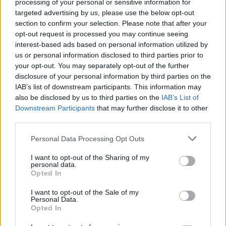
processing of your personal or sensitive information for
Κατασχέθηκε σχεδόν μισό κιλό κάνναβης
targeted advertising by us, please use the below opt-out
section to confirm your selection. Please note that after your
10:13
opt-out request is processed you may continue seeing
«Δύο μέρες μόνο»
interest-based ads based on personal information utilized by
us or personal information disclosed to third parties prior to
10:10
your opt-out. You may separately opt-out of the further
Πάρος: Στον εισαγγελέα σήμερα ο ιδιοκτήτης του beach
disclosure of your personal information by third parties on the
bar για τον θάνατο του 4χρονου
IAB’s list of downstream participants. This information may
also be disclosed by us to third parties on the
IAB’s List of
09:52
Downstream Participants
that may further disclose it to other
Ιός Δυτικού Νείλου: Όλη η Αττική στο επίκεντρο των
third parties.
κρουσμάτων
Personal Data Processing Opt Outs
09:43
I want to opt-out of the Sharing of my
Ηράκλειο: Ποια θέματα περιλαμβάνει η εβδομαδιαία
personal data.
ανασκόπηση του Δημάρχου
Opted In
09:41
I want to opt-out of the Sale of my
Personal Data.
Γερμανία: Νέα έρευνα για την άμυνα απέναντι στα drones
Opted In
09:35