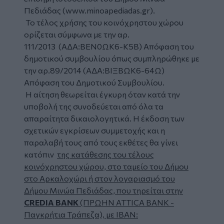
Πεδιάδας (
www.minoapediadas.gr
).
Το τέλος χρήσης του κοινόχρηστου χώρου
ορίζεται σύμφωνα με την αρ.
111/2013 (ΑΔΑ:ΒΕΝ0ΩΚ6-Κ5Β) Απόφαση του
δημοτικού συμβουλίου όπως συμπληρώθηκε με
την αρ.89/2014 (ΑΔΑ:ΒΙΞΒΩΚ6-64Ω)
Απόφαση του Δημοτικού Συμβουλίου.
Η αίτηση θεωρείται έγκυρη όταν κατά την
υποβολή της συνοδεύεται από όλα τα
απαραίτητα δικαιολογητικά. Η έκδοση των
σχετικών εγκρίσεων συμμετοχής και η
παραλαβή τους από τους εκθέτες θα γίνει
κατόπιν
της κατάθεσης του τέλους
κοινόχρηστου χώρου, στο ταμείο του Δήμου
στο Αρκαλοχώρι ή στον λογαριασμό του
Δήμου Μινώα Πεδιάδας, που τηρείται στην
CREDIA BANK
(ΠΡΩΗΝ ATTICA BANK -
Παγκρήτια Τράπεζα), με IBAN: