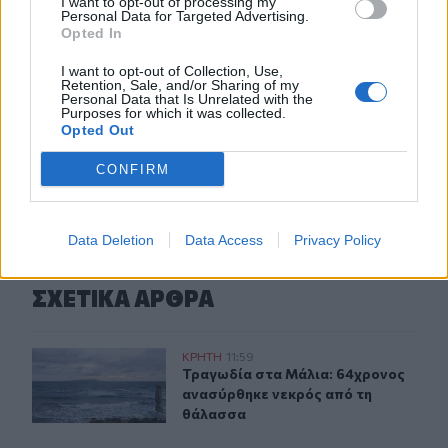
I want to opt-out of processing my
Γαμήλιος τουρισμός: Στην Κρήτη από όλες τις ηπείρους,
Personal Data for Targeted Advertising.
Opted In
για τον γάμο των ονείρων τους!
I want to opt-out of Collection, Use,
09:29
Retention, Sale, and/or Sharing of my
Personal Data that Is Unrelated with the
Κασσάνοι: Όλα έτοιμα για την Γιορτή Κρεμμυδιού
Purposes for which it was collected.
Opted Out
ΠΕΡΙΣΣΟΤΕΡΑ
CONFIRM
Data Deletion
Data Access
Privacy Policy
ΣΧΕΤΙΚA AΡΘΡΑ
Τραγωδία στα Μάλια: 64χρονος ανασύρθηκε νεκρός απ
ΚΡΗΤΗ
11:59
Τραγωδία στα Μάλια: 64χρονος αν
Τραγωδία στα Μάλια: 64χρονος
ανασύρθηκε νεκρός από τη
θάλασσα