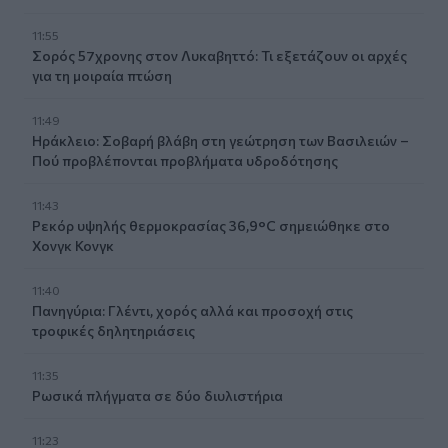
11:55
Σορός 57χρονης στον Λυκαβηττό: Τι εξετάζουν οι αρχές
για τη μοιραία πτώση
11:49
Ηράκλειο: Σοβαρή βλάβη στη γεώτρηση των Βασιλειών –
Πού προβλέπονται προβλήματα υδροδότησης
11:43
Ρεκόρ υψηλής θερμοκρασίας 36,9°C σημειώθηκε στο
Χονγκ Κονγκ
11:40
Πανηγύρια: Γλέντι, χορός αλλά και προσοχή στις
τροφικές δηλητηριάσεις
11:35
Ρωσικά πλήγματα σε δύο διυλιστήρια
11:23