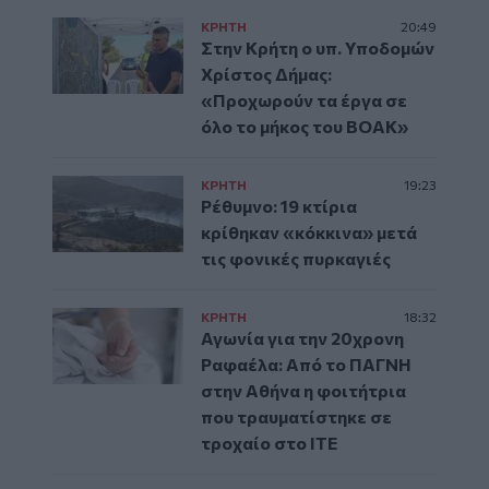
ΚΡΗΤΗ
20:49
Στην Κρήτη ο υπ. Υποδομών
Χρίστος Δήμας:
«Προχωρούν τα έργα σε
όλο το μήκος του ΒΟΑΚ»
ΚΡΗΤΗ
19:23
Ρέθυμνο: 19 κτίρια
κρίθηκαν «κόκκινα» μετά
τις φονικές πυρκαγιές
ΚΡΗΤΗ
18:32
Αγωνία για την 20χρονη
Ραφαέλα: Από το ΠΑΓΝΗ
στην Αθήνα η φοιτήτρια
που τραυματίστηκε σε
τροχαίο στο ΙΤΕ