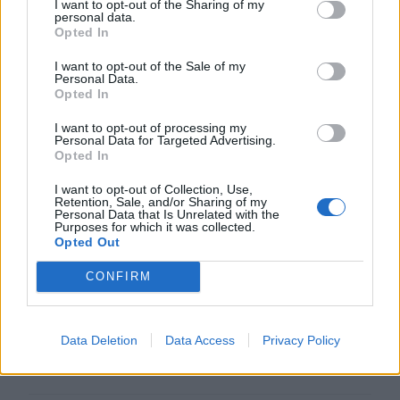
I want to opt-out of the Sharing of my
personal data.
Opted In
I want to opt-out of the Sale of my
Personal Data.
Opted In
ΣΧΕΤΙΚA AΡΘΡΑ
I want to opt-out of processing my
Personal Data for Targeted Advertising.
Opted In
Τραγωδία στην Εύβοια: Νεκρός 37χρονος μετά από τρο
ΚΡΗΤΗ
23:19
Τραγωδία στην Εύβοια: Νεκρός 37χ
Τραγωδία στην Εύβοια: Νεκρός
I want to opt-out of Collection, Use,
37χρονος μετά από τροχαίο με
Retention, Sale, and/or Sharing of my
Personal Data that Is Unrelated with the
αγριογούρουνο
Purposes for which it was collected.
Opted Out
CONFIRM
Στην Εισαγγελία Χανίων ο φάκελος για την υπόθεση της
ΚΡΗΤΗ
23:07
Στην Εισαγγελία Χανίων ο φάκελος 
Στην Εισαγγελία Χανίων ο
φάκελος για την υπόθεση της
75χρονης που βρέθηκε νεκρή σε
Data Deletion
Data Access
Privacy Policy
χωράφι