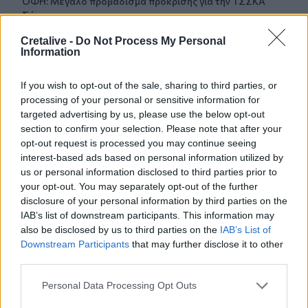
ΟΦΗ: Μεγάλο προβάδισμα πρόκρισης για την ΤΣΣΚΑ
Σόφιας
Cretalive -
Do Not Process My Personal
21:07
Information
Καιρός: Βοριάδες και ζέστη την Παρασκευή (07/08) στην
Κρήτη
If you wish to opt-out of the sale, sharing to third parties, or
processing of your personal or sensitive information for
21:07
targeted advertising by us, please use the below opt-out
Γιατί δεν έσωσα το κουτάβι: Τι αναφέρει ο ερευνητής που
section to confirm your selection. Please note that after your
κατέγραφε τη συμβίωση του μικρού σκυλιού με αγέλη
opt-out request is processed you may continue seeing
λύκων
interest-based ads based on personal information utilized by
us or personal information disclosed to third parties prior to
21:00
your opt-out. You may separately opt-out of the further
Χανιά: Τραγούδια που κουβαλούν ιστορίες και
disclosure of your personal information by third parties on the
αναμνήσεις στο Αρχαιολογικό Μουσείο
IAB’s list of downstream participants. This information may
also be disclosed by us to third parties on the
IAB’s List of
20:49
Downstream Participants
that may further disclose it to other
Στην Κρήτη ο υπ. Υποδομών Χρίστος Δήμας: «Προχωρούν
third parties.
τα έργα σε όλο το μήκος του ΒΟΑΚ»
Personal Data Processing Opt Outs
ΠΕΡΙΣΣΟΤΕΡΑ