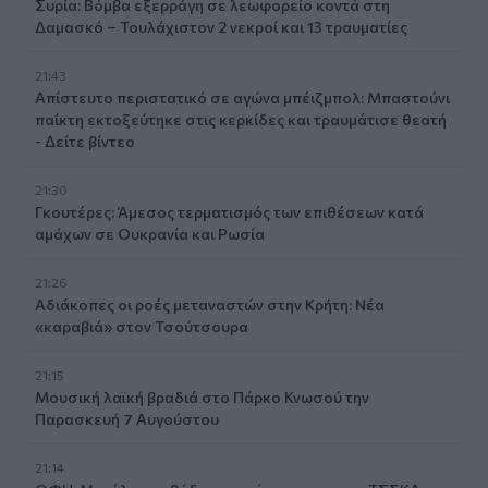
Συρία: Βόμβα εξερράγη σε λεωφορείο κοντά στη
Δαμασκό – Τουλάχιστον 2 νεκροί και 13 τραυματίες
21:43
Απίστευτο περιστατικό σε αγώνα μπέιζμπολ: Μπαστούνι
παίκτη εκτοξεύτηκε στις κερκίδες και τραυμάτισε θεατή
- Δείτε βίντεο
21:30
Γκουτέρες: Άμεσος τερματισμός των επιθέσεων κατά
αμάχων σε Ουκρανία και Ρωσία
21:26
Αδιάκοπες οι ροές μεταναστών στην Κρήτη: Νέα
«καραβιά» στον Τσούτσουρα
21:15
Μουσική λαϊκή βραδιά στο Πάρκο Κνωσού την
Παρασκευή 7 Αυγούστου
21:14