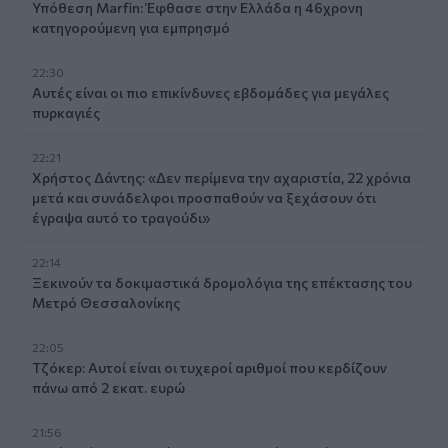
Υπόθεση Marfin: Έφθασε στην Ελλάδα η 46χρονη
κατηγορούμενη για εμπρησμό
22:30
Αυτές είναι οι πιο επικίνδυνες εβδομάδες για μεγάλες
πυρκαγιές
22:21
Χρήστος Δάντης: «Δεν περίμενα την αχαριστία, 22 χρόνια
μετά και συνάδελφοι προσπαθούν να ξεχάσουν ότι
έγραψα αυτό το τραγούδι»
22:14
Ξεκινούν τα δοκιμαστικά δρομολόγια της επέκτασης του
Μετρό Θεσσαλονίκης
22:05
Τζόκερ: Αυτοί είναι οι τυχεροί αριθμοί που κερδίζουν
πάνω από 2 εκατ. ευρώ
21:56