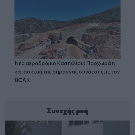
Νέο αεροδρόμιο Καστελίου: Προχωρά η
κατασκευή της σήραγγας σύνδεσης με τον
ΒΟΑΚ
Συνεχής ροή