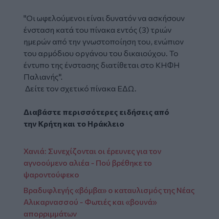
"Οι ωφελούμενοι είναι δυνατόν να ασκήσουν
ένσταση κατά του πίνακα εντός (3) τριών
ημερών από την γνωστοποίηση του, ενώπιον
του αρμόδιου οργάνου του δικαιούχου. Το
έντυπο της ένστασης διατίθεται στο ΚΗΦΗ
Παλιανής".
Δείτε τον σχετικό πίνακα
ΕΔΩ
.
Διαβάστε περισσότερες ειδήσεις από
την
Κρήτη
και το
Ηράκλειο
Χανιά: Συνεχίζονται οι έρευνες για τον
αγνοούμενο αλιέα - Πού βρέθηκε το
ψαροντούφεκο
Βραδυφλεγής «βόμβα» ο καταυλισμός της Νέας
Αλικαρνασσού - Φωτιές και «βουνά»
απορριμμάτων