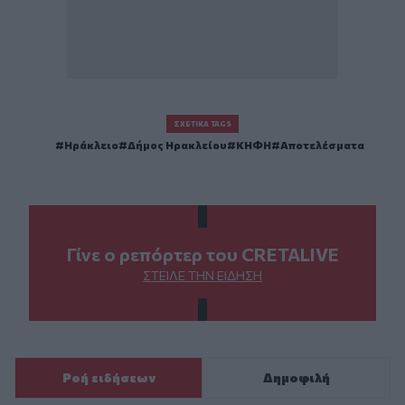
ΣΧΕΤΙΚΆ TAGS
Ηράκλειο
Δήμος Ηρακλείου
ΚΗΦΗ
Αποτελέσματα
Γίνε ο ρεπόρτερ του CRETALIVE
ΣΤΕΊΛΕ ΤΗΝ ΕΊΔΗΣΗ
Ροή ειδήσεων
Δημοφιλή