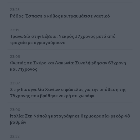
23:25
Ρόδος: Έσπασε ο κάβος και τραυμάτισε ναυτικό
23:19
Τραγωδία στην Εύβοια: Νεκρός 37χρονος μετά από
τροχαίο με αγριογούρουνο
23:09
Φωτιές σε Σκύρο και Λακωνία: Συνελήφθησαν 63χρονη
και 71χρονος
23:07
Στην Εισαγγελία Χανίων ο φάκελος για την υπόθεση της
75χρονης που βρέθηκε νεκρή σε χωράφι
23:00
Ιταλία: Στη Νάπολη καταγράφηκε θερμοκρασία-ρεκόρ 48
βαθμών
22:32