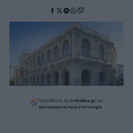
Facebook
Twitter
Messenger
Whatsapp
Viber
Προσθέστε το
cretalive.gr
ως
προτιμώμενη πηγή στο Google