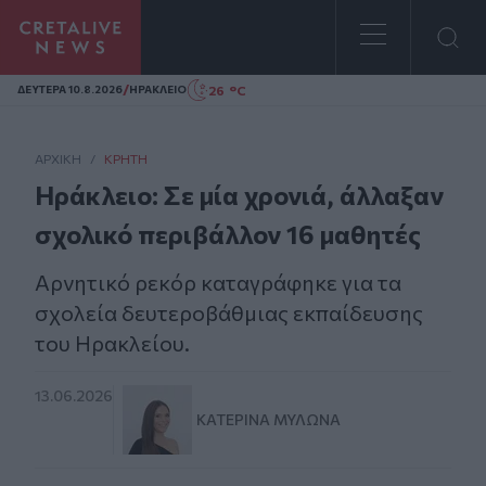
Homepage
/
26 °C
ΔΕΥΤΕΡΑ 10.8.2026
ΗΡΑΚΛΕΙΟ
ΑΡΧΙΚΗ
/
ΚΡΉΤΗ
Ηράκλειο: Σε μία χρονιά, άλλαξαν
σχολικό περιβάλλον 16 μαθητές
Αρνητικό ρεκόρ καταγράφηκε για τα
σχολεία δευτεροβάθμιας εκπαίδευσης
του Ηρακλείου.
13.06.2026
ΚΑΤΕΡΊΝΑ ΜΥΛΩΝΆ