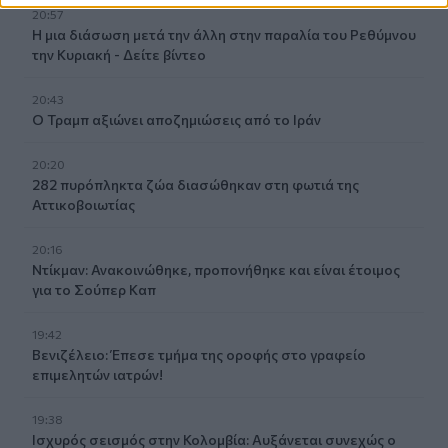
20:57
Η μια διάσωση μετά την άλλη στην παραλία του Ρεθύμνου
την Κυριακή - Δείτε βίντεο
20:43
Ο Τραμπ αξιώνει αποζημιώσεις από το Ιράν
20:20
282 πυρόπληκτα ζώα διασώθηκαν στη φωτιά της
Αττικοβοιωτίας
20:16
Ντίκμαν: Ανακοινώθηκε, προπονήθηκε και είναι έτοιμος
για το Σούπερ Καπ
19:42
Βενιζέλειο: Έπεσε τμήμα της οροφής στο γραφείο
επιμελητών ιατρών!
19:38
Ισχυρός σεισμός στην Κολομβία: Αυξάνεται συνεχώς ο