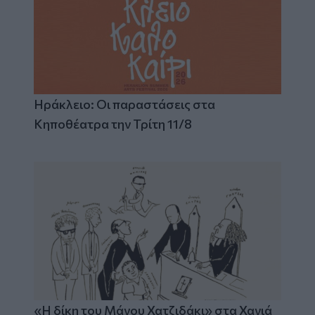
Ηράκλειο: Οι παραστάσεις στα
Κηποθέατρα την Τρίτη 11/8
«Η δίκη του Μάνου Χατζιδάκι» στα Χανιά