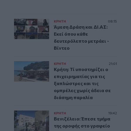
ΚΡΗΤΗ
08:15
Άμεση Δράση και ΔΙ.ΑΣ:
Εκεί όπου κάθε
δευτερόλεπτο μετράει -
Βίντεο
ΚΡΗΤΗ
21:01
Κρήτη: Τί υποστηρίζει ο
επιχειρηματίας για τις
ξαπλώστρες και τις
ομπρέλες χωρίς άδεια σε
διάσημη παραλία
ΚΡΗΤΗ
19:42
Βενιζέλειο: Έπεσε τμήμα
της οροφής στο γραφείο