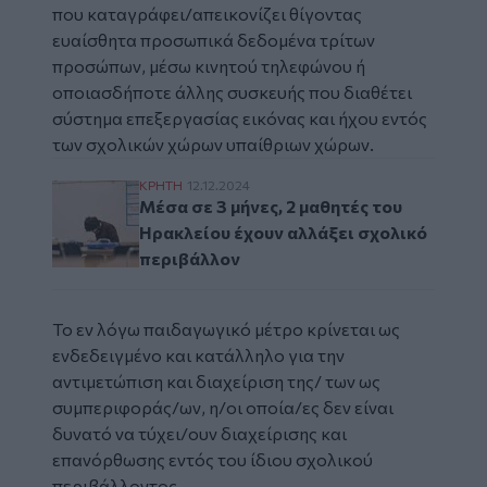
που καταγράφει/απεικονίζει θίγοντας
ευαίσθητα προσωπικά δεδομένα τρίτων
προσώπων, μέσω κινητού τηλεφώνου ή
οποιασδήποτε άλλης συσκευής που διαθέτει
σύστημα επεξεργασίας εικόνας και ήχου εντός
των σχολικών χώρων υπαίθριων χώρων.
Μέσα σε 3 μήνες, 2 μαθητές του Ηρακλείου
ΚΡΗΤΗ
12.12.2024
Μέσα σε 3 μήνες, 2 μαθητές του
Ηρακλείου έχουν αλλάξει σχολικό
περιβάλλον
Το εν λόγω παιδαγωγικό μέτρο κρίνεται ως
ενδεδειγμένο και κατάλληλο για την
αντιμετώπιση και διαχείριση της/ των ως
συμπεριφοράς/ων, η/οι οποία/ες δεν είναι
δυνατό να τύχει/ουν διαχείρισης και
επανόρθωσης εντός του ίδιου σχολικού
περιβάλλοντος.