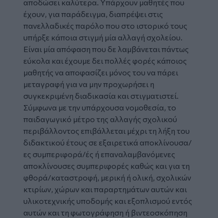
αποδώσει καλύτερα. Υπάρχουν μαθητές που
έχουν, για παράδειγμα, διαπρέψει στις
πανελλαδικές παρόλο που στο ιστορικό τους
υπήρξε κάποια στιγμή μία αλλαγή σχολείου.
Είναι μία απόφαση που δε λαμβάνεται πάντως
εύκολα και έχουμε δει πολλές φορές κάποιος
μαθητής να αποφασίζει μόνος του να πάρει
μεταγραφή για να μην προχωρήσει η
συγκεκριμένη διαδικασία και στιγματιστεί.
Σύμφωνα με την υπάρχουσα νομοθεσία, το
παιδαγωγικό μέτρο της αλλαγής σχολικού
περιβάλλοντος επιβάλλεται μέχρι τη λήξη του
διδακτικού έτους σε εξαιρετικά αποκλίνουσα/
ες συμπεριφορά/ές ή επαναλαμβανόμενες
αποκλίνουσες συμπεριφορές καθώς και για τη
φθορά/καταστροφή, μερική ή ολική, σχολικών
κτιρίων, χώρων και παραρτημάτων αυτών και
υλικοτεχνικής υποδομής και εξοπλισμού εντός
αυτών και τη φωτογράφηση ή βιντεοσκόπηση