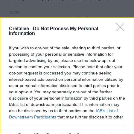
22:03
Σούπερ Καπ: Sold out ο ΟΦΗ, αλλά υπάρχει κόσμος
χωρίς «μαγικό χαρτάκι» – Τι γίνεται με τα εισιτήρια της
Cretalive -
Do Not Process My Personal
ΑΕΚ;
Information
21:57
If you wish to opt-out of the sale, sharing to third parties, or
Καβάλα: Έσβησε η φωτιά στο Κοκκινόχωμα
processing of your personal or sensitive information for
targeted advertising by us, please use the below opt-out
21:52
section to confirm your selection. Please note that after your
Εθνική τραγωδία στην Κολομβία: Ανεβαίνει συνεχώς ο
opt-out request is processed you may continue seeing
αριθμός των νεκρών από τον ισχυρό σεισμό - Η μαρτυρία
interest-based ads based on personal information utilized by
Έλληνα
us or personal information disclosed to third parties prior to
your opt-out. You may separately opt-out of the further
21:39
disclosure of your personal information by third parties on the
«Δικαίωμα στη Λήθη» για τα άτομα με ιστορικό καρκίνου
IAB’s list of downstream participants. This information may
στην Ελλάδα - Τι αλλάζει
also be disclosed by us to third parties on the
IAB’s List of
Downstream Participants
that may further disclose it to other
21:32
third parties.
Στέλιος Ράμφος: Η πορεία και το έργο ενός σπουδαίου
στοχαστή