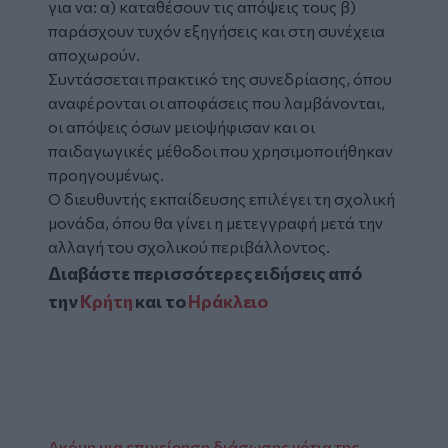
για να: α) καταθέσουν τις απόψεις τους β)
παράσχουν τυχόν εξηγήσεις και στη συνέχεια
αποχωρούν.
Συντάσσεται πρακτικό της συνεδρίασης, όπου
αναφέρονται οι αποφάσεις που λαμβάνονται,
οι απόψεις όσων μειοψήφισαν και οι
παιδαγωγικές μέθοδοι που χρησιμοποιήθηκαν
προηγουμένως.
Ο διευθυντής εκπαίδευσης επιλέγει τη σχολική
μονάδα, όπου θα γίνει η μετεγγραφή μετά την
αλλαγή του σχολικού περιβάλλοντος.
Διαβάστε περισσότερες ειδήσεις από
την
Κρήτη
και το
Ηράκλειο
Ακόμη μια επιχείρηση διάσωσης νότια της