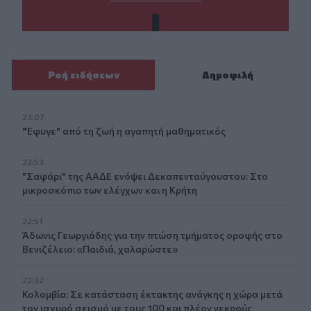
Ροή ειδήσεων
Δημοφιλή
23:07
"Έφυγε" από τη ζωή η αγαπητή μαθηματικός
22:53
"Σαφάρι" της ΑΑΔΕ ενόψει Δεκαπενταύγουστου: Στο
μικροσκόπιο των ελέγχων και η Κρήτη
22:51
Άδωνις Γεωργιάδης για την πτώση τμήματος οροφής στο
Βενιζέλειο: «Παιδιά, χαλαρώστε»
22:32
Κολομβία: Σε κατάσταση έκτακτης ανάγκης η χώρα μετά
τον ισχυρό σεισμό με τους 100 και πλέον νεκρούς