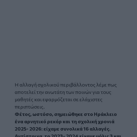
Η
αλλαγή σχολικού περιβάλλοντος
λέμε πως
αποτελεί την ανωτάτη των ποινών για τους
μαθητές και εφαρμόζεται σε ελάχιστες
περιπτώσεις.
Φέτος, ωστόσο, σημειώθηκε στο Ηράκλειο
ένα αρνητικό ρεκόρ και τη σχολική χρονιά
2025- 2026: είχαμε συνολικά 16 αλλαγές.
Αντίστοιχα, το 2023- 2024 είχαμε μόλις 3 και