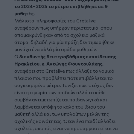
το 2024- 2025 το μέτρο επιβλήθηκε σε 9
μαθητές.
Μάλιστα, πληροφορίες του Cretalive
αναφέρουν πως υπήρχαν περιστατικά, όπου
απομακρύνθηκαν από το σχολείο μαζικά
άτομα, δηλαδή για μία πράξη δεν τιμωρήθηκε
μονάχα ένα αλλά μία ομάδα μαθητών.
Ο
διευθυντής δευτεροβάθμιας εκπαίδευσης
Ηρακλείου, κ
. Αντώνης Φουντουλάκης
,
αναφέρει στο Cretalive πως άλλαξε το νομικό
πλαίσιο που προβλέπει πότε επιβάλλεται το
συγκεκριμένο μέτρο. Τονίζει πως στόχος δεν
είναι η τιμωρία των παιδιών αλλά το κάθε
συμβάν αντιμετωπίζεται παιδαγωγικά και
λαμβάνεται υπόψη το καλό του ίδιου του
μαθητή αλλά και των υπολοίπων μελών της
σχολικής κοινότητας. Όταν ένα παιδί αλλάζει
σχολείο, σκοπός είναι να προσαρμοστεί και να