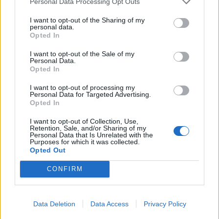
Personal Data Processing Opt Outs
21:30
I want to opt-out of the Sharing of my
personal data.
Ο καιρός στην Κρήτη την Τρίτη
Opted In
21:27
I want to opt-out of the Sale of my
Πρεμιέρα στο Ευρωπαϊκό κολύμβησης με «βροχή» από
Personal Data.
Opted In
ρεκόρ και εξαιρετικές ελληνικές παρουσίες
I want to opt-out of processing my
21:22
Personal Data for Targeted Advertising.
ΗΠΑ: Ο Ιούλιος ήταν ο θερμότερος μήνας που έχει ποτέ
Opted In
καταγραφεί στη χώρα
I want to opt-out of Collection, Use,
Retention, Sale, and/or Sharing of my
21:18
Personal Data that Is Unrelated with the
Purposes for which it was collected.
Επικίνδυνο φρεάτιο στην πλατεία Κύπρου - Ανατράπηκε
Opted Out
καρότσι
CONFIRM
21:01
Κρήτη: Τί υποστηρίζει ο επιχειρηματίας για τις
ξαπλώστρες και τις ομπρέλες χωρίς άδεια σε διάσημη
Data Deletion
Data Access
Privacy Policy
παραλία