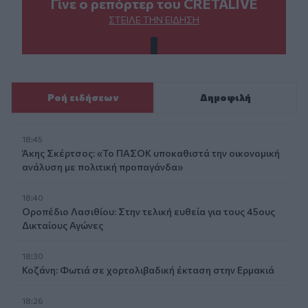
Γίνε ο ρεπόρτερ του CRETALIVE
ΣΤΕΊΛΕ ΤΗΝ ΕΊΔΗΣΗ
Ροή ειδήσεων
Δημοφιλή
18:45
Άκης Σκέρτσος: «Το ΠΑΣΟΚ υποκαθιστά την οικονομική
ανάλυση με πολιτική προπαγάνδα»
18:40
Οροπέδιο Λασιθίου: Στην τελική ευθεία για τους 45ους
Δικταίους Αγώνες
18:30
Κοζάνη: Φωτιά σε χορτολιβαδική έκταση στην Ερμακιά
18:26