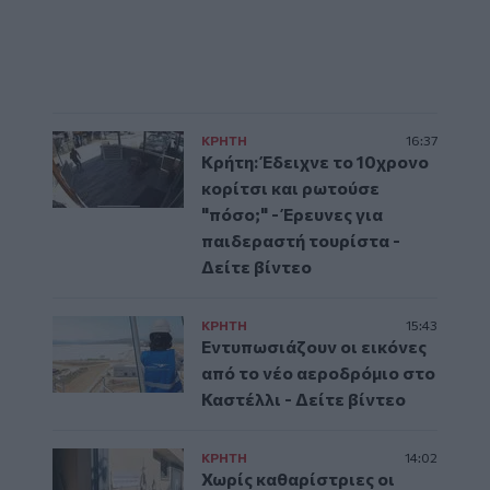
ΚΡΗΤΗ
16:37
Κρήτη: Έδειχνε το 10χρονο
κορίτσι και ρωτούσε
"πόσο;" - Έρευνες για
παιδεραστή τουρίστα -
Δείτε βίντεο
ΚΡΗΤΗ
15:43
Εντυπωσιάζουν οι εικόνες
από το νέο αεροδρόμιο στο
Καστέλλι - Δείτε βίντεο
ΚΡΗΤΗ
14:02
Χωρίς καθαρίστριες οι