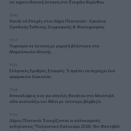
σε αγροτοδασική έκταση στο Στεφάνι Κορίνθου
17:40
Χανιά: «4 Εποχές στον Δήμο Πλατανιά» - Εγκαίνια
Ομαδικής Έκθεσης Ζωγραφικής & Φωτογραφίας
17:37
Πυρκαγιά σε έκταση με χαμηλή βλάστηση στο
Μαρκόπουλο Αττικής
17:32
Ελληνικός Ερυθρός Σταυρός: Τι πρέπει να περιέχει ένα
φαρμακείο διακοπών
17:24
Aποκαλύψεις σοκ για απειλές θανάτου στο Μουντιάλ:
«Θα ανατινάξω τον Μέσι με τέσσερις βόμβες!»
17:22
Δήμος Πλατανιά: Συνεχίζονται οι καλοκαιρινές
εκδηλώσεις “Πολιτιστικό Καλοκαίρι 2026, 16ο Φεστιβάλ