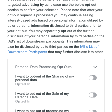
targeted advertising by us, please use the below opt-out
16:37
section to confirm your selection. Please note that after your
Κρήτη: Έδειχνε το 10χρονο κορίτσι και ρωτούσε "πόσο;" -
opt-out request is processed you may continue seeing
Έρευνες για παιδεραστή τουρίστα - Δείτε βίντεο
interest-based ads based on personal information utilized by
us or personal information disclosed to third parties prior to
your opt-out. You may separately opt-out of the further
ΠΕΡΙΣΣΟΤΕΡΑ
disclosure of your personal information by third parties on the
IAB’s list of downstream participants. This information may
also be disclosed by us to third parties on the
IAB’s List of
Downstream Participants
that may further disclose it to other
third parties.
ΣΧΕΤΙΚA AΡΘΡΑ
Personal Data Processing Opt Outs
I want to opt-out of the Sharing of my
personal data.
Οροπέδιο Λασιθίου: Στην τελική ευθεία για τους 45ους
ΚΡΗΤΗ
18:40
Opted In
Οροπέδιο Λασιθίου: Στην τελική ευ
Οροπέδιο Λασιθίου: Στην τελική
ευθεία για τους 45ους Δικταίους
I want to opt-out of the Sale of my
Αγώνες
Personal Data.
Opted In
I want to opt-out of processing my