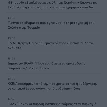
Η ξηρασία εξαπλώνεται σε όλη την Ευρώπη – Εικόνες με
ξερά εδάφη και ποτάμια σε ιστορικά χαμηλά επίπεδα
18:13
Τι είναι το «Papara» που έγινε viral στη μεταγραφή του
Σαλάχ στην Τουρκία
18:09
ΕΛ.ΑΣ Κρήτη: Ποιοι αξιωματικοί προήχθησαν - Όλα τα
ονόματα
18:06
Δήμας για ΒΟΑΚ: "Προτεραιότητα τα έργα οδικής
ασφάλειας"- Δείτε βίντεο
18:00
ΚΚΕ: Αποκομμένη από την πραγματικότητα η κυβέρνηση,
οι Κρητικοί έχουν ανάγκη από ανθρώπινη ζωή
17:57
Ενισχύθηκαν οι πυροσβεστικές δυνάμεις στην πυρκαγιά