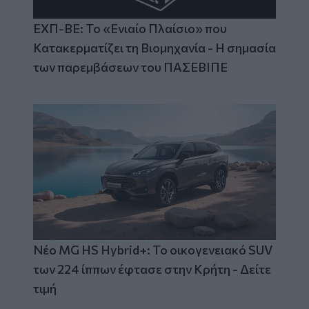
ΕΧΠ-ΒΕ: Το «Ενιαίο Πλαίσιο» που
Κατακερματίζει τη Βιομηχανία - Η σημασία
των παρεμβάσεων του ΠΑΣΕΒΙΠΕ
Νέο MG HS Hybrid+: Το οικογενειακό SUV
των 224 ίππων έφτασε στην Κρήτη - Δείτε
τιμή