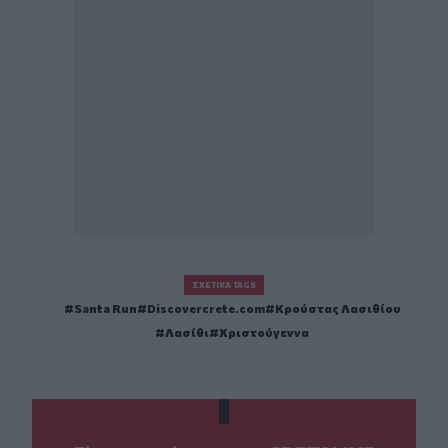
ΣΧΕΤΙΚΆ TAGS
Santa Run
Discovercrete.com
Κρούστας Λασιθίου
Λασίθι
Χριστούγεννα