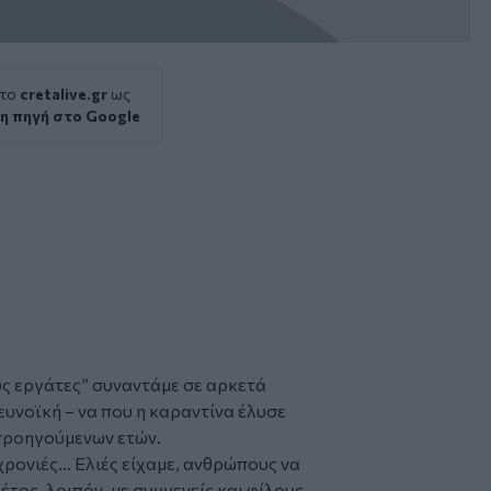
 το
cretalive.gr
ως
η πηγή στο Google
ύς εργάτες” συναντάμε σε αρκετά
ευνοϊκή – να που η καραντίνα έλυσε
προηγούμενων ετών.
χρονιές... Ελιές είχαμε, ανθρώπους να
έτος, λοιπόν, με συγγενείς και φίλους,