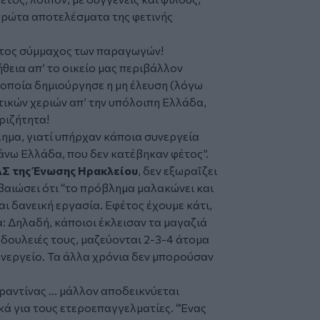
ρώτα αποτελέσματα της φετινής
ιστος σύμμαχος των παραγωγών!
θεια απ’ το οικείο μας περιβάλλον
α οποία δημιούργησε η μη έλευση (λόγω
ικών χεριών απ’ την υπόλοιπη Ελλάδα,
ριζήτητα!
ημα, γιατί υπήρχαν κάποια συνεργεία
νω Ελλάδα, που δεν κατέβηκαν φέτος”.
 ΔΣ της Ένωσης Ηρακλείου
, δεν εξωραΐζει
βαιώσει ότι “το πρόβλημα μαλακώνει και
και δανεική εργασία. Εφέτος έχουμε κάτι,
: Δηλαδή, κάποιοι έκλεισαν τα μαγαζιά
 δουλειές τους, μαζεύονται 2-3-4 άτομα
υνεργείο. Τα άλλα χρόνια δεν μπορούσαν
ραντίνας ... μάλλον αποδεικνύεται
κά για τους ετεροεπαγγελματίες. “Ένας