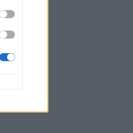
ασφάλειας στο ΙΤΕ
14:41
Η Αρχαία Απτέρα υποδέχεται τον
Χριστόφορο Σταμπόγλη σε μια
μοναδική συναυλία
14:40
Γεμάτα τα ξενοδοχεία στην Κρήτη – Ο
Αύγουστος καλύπτει το χαμένο έδαφος
του Ιουλίου
14:37
Αποφεύγοντας 3 παράγοντες κινδύνου
κερδίζουμε 13 επιπλέον χρόνια χωρίς
άνοια
14:32
Νέο ιστορικό ρεκόρ για την AEGEAN τον
Ιούλιο με 2 εκατομμύρια επιβάτες