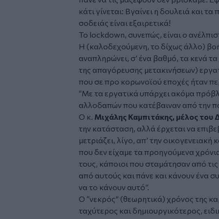
κάτι γίνεται: Βγαίνει η δουλειά και τα
π
σοδειάς είναι εξαιρετικά!
Το
lockdown
, συνεπώς, είναι ο ανέλπ
Η (καλοδεχούμενη, το δίχως άλλο) βοή
αναπληρώνει, σ’ ένα βαθμό, τα κενά τ
της απαγόρευσης μετακινήσεων) εργατ
που σε προ
κορωνοϊού
εποχές ήταν πε
“Με τα εργατικά υπάρχει ακόμα πρόβλ
αλλοδαπών που κατέβαιναν από την πά
Ο κ.
Μιχάλης Καμπιτάκης
, μέλος του
την κατάσταση, αλλά έρχεται να επιβε
μετριάζει, λίγο, απ’ την οικογενειακή 
που δεν είχαμε τα προηγούμενα χρόνια
τους, κάποιοι που σταμάτησαν από τις
από αυτούς και πάνε και κάνουν ένα σ
να το κάνουν αυτό”.
Ο “νεκρός” (θεωρητικά) χρόνος της κα
ταχύτερος και δημιουργικότερος, ειδι