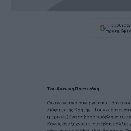
Προσθέστε
προτιμώμεν
Του Αντώνη Παντινάκη
Οικογενειακά συνεργεία και “δανεικο
λιόφυτα της Κρήτης! Η συγκυρία είναι 
(μερικώς) ένα σοβαρό πρόβλημα των 
Κανείς δεν ξεχνάει τι συνέβαινε άλλες 
πάνε να τις μαζέψουν δεν βρίσκαμε. Εφ