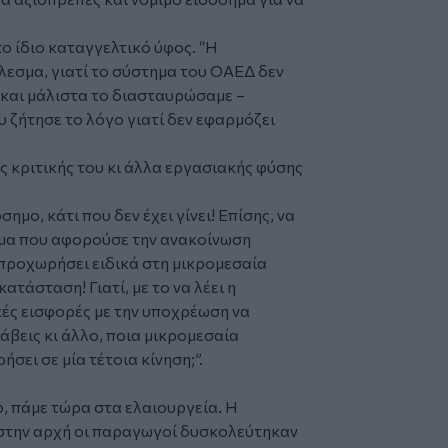
το ίδιο καταγγελτικό ύφος. “Η
λεσμα, γιατί το σύστημα του ΟΑΕΔ δεν
– και μάλιστα το διασταυρώσαμε –
υ ζήτησε το λόγο γιατί δεν εφαρμόζει
ης κριτικής του κι άλλα εργασιακής φύσης
ημο, κάτι που δεν έχει γίνει! Επίσης, να
μμα που αφορούσε την ανακοίνωση
 προχωρήσει ειδικά στη μικρομεσαία
ατάσταση! Γιατί, με το να λέει η
κές εισφορές με την υποχρέωση να
βεις κι άλλο, ποια μικρομεσαία
σει σε μία τέτοια κίνηση;”.
ο, πάμε τώρα στα ελαιουργεία. Η
ι στην αρχή οι παραγωγοί δυσκολεύτηκαν