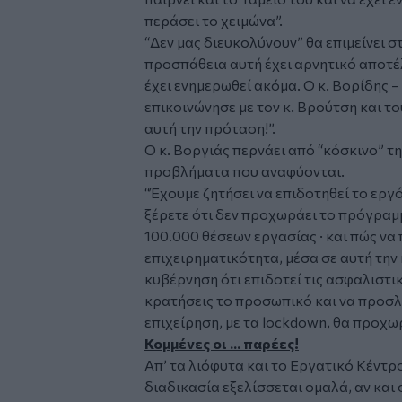
περάσει το χειμώνα”.
“Δεν μας διευκολύνουν” θα επιμείνει σ
προσπάθεια αυτή έχει αρνητικό αποτέ
έχει ενημερωθεί ακόμα. Ο κ. Βορίδης 
επικοινώνησε με τον κ. Βρούτση και το
αυτή την πρόταση!”.
Ο κ. Βοργιάς περνάει από “κόσκινο” τ
προβλήματα που αναφύονται.
“Έχουμε ζητήσει να επιδοτηθεί το εργόσ
ξέρετε ότι δεν προχωράει το πρόγρα
100.000 θέσεων εργασίας · και πώς να
επιχειρηματικότητα, μέσα σε αυτή την κ
κυβέρνηση ότι επιδοτεί τις ασφαλιστι
κρατήσεις το προσωπικό και να προσλά
επιχείρηση, με τα lockdown, θα προχωρή
Κομμένες οι ... παρέες!
Απ’ τα λιόφυτα και το Εργατικό Κέντρ
διαδικασία εξελίσσεται ομαλά, αν κα