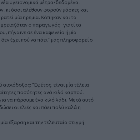
 νέα υγειονομικά μέτρα/δεδομένα.
, κι όσοι αλέθουν φορούν μάσκες και
ρατεί μία ηρεμία. Κόπηκαν και τα
 χρειαζόταν ο παραγωγός · γιατί τα
ου, πήγαινε σε ένα καφενείο ή μία
 δεν έχει πού να πάει” μας πληροφορεί ο
ύ αισιόδοξος: “Εφέτος, είναι μία τέλεια
ραίτητες ποσότητες ανά κιλό καρπού.
ια να πάρουμε ένα κιλό λάδι. Μετά αυτό
δώσει οι ελιές και πάει πολύ καλά η
 μία έξαρση και την τελευταία στιγμή