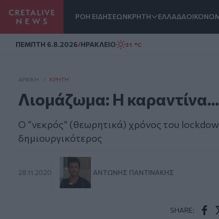
ΡΟΗ ΕΙΔΗΣΕΩΝ
ΚΡΗΤΗ
ΕΛΛΑΔΑ
ΟΙΚΟΝΟΜ
Homepage
ΠΕΜΠΤΗ 6.8.2026
/
ΗΡΑΚΛΕΙΟ
31 °C
ΑΡΧΙΚΗ
/
ΚΡΉΤΗ
Λιομάζωμα: Η καραντίνα...
Ο “νεκρός” (θεωρητικά) χρόνος του lockdow
δημιουργικότερος
28.11.2020
ΑΝΤΏΝΗΣ ΠΑΝΤΙΝΆΚΗΣ
SHARE: