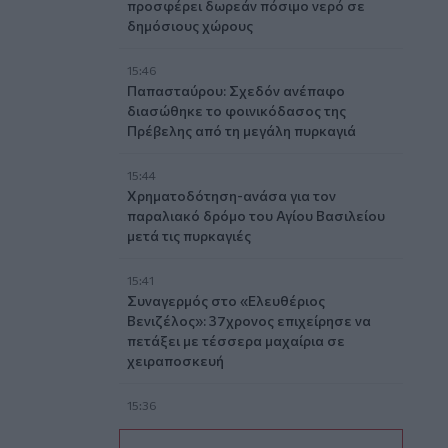
προσφέρει δωρεάν πόσιμο νερό σε
δημόσιους χώρους
15:46
Παπασταύρου: Σχεδόν ανέπαφο
διασώθηκε το φοινικόδασος της
Πρέβελης από τη μεγάλη πυρκαγιά
15:44
Χρηματοδότηση-ανάσα για τον
παραλιακό δρόμο του Αγίου Βασιλείου
μετά τις πυρκαγιές
15:41
Συναγερμός στο «Ελευθέριος
Βενιζέλος»: 37χρονος επιχείρησε να
πετάξει με τέσσερα μαχαίρια σε
χειραποσκευή
15:36
Με λαμπρότητα η γιορτή της
Μεταμορφώσεως του Σωτήρος στο