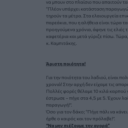
να μπουν στο πλαίσιο που απαιτούν τα
“Πλέον υπάρχει κατάσταση παραγωγών
τηρούν τα μέτρα. Στα ελαιουργεία επικ
παρεάκια, που η αλήθεια είναι τώρα τα
προηγούμενα χρόνια, άφηνε τις ελιές τ
καφετέρια και μετά γύριζε πίσω. Τώρα,
κ. Καμπιτάκης.
Άριστη ποιότητα!
Για την ποιότητα του λαδιού, είναι πολ
χρονιά! Στην αρχή δεν είχαμε τις απα
Πολλές φορές θέλαμε 10 κιλά καρπού γ
έστρωσε – πήγε στα 4,5 με 5. Έχουν λα
παραγωγή!”.
Όσο για τον δάκο; “Πήγε πάλι να κάνει
ήρθε ο καιρός και τον πρόλαβε!”.
“Να μην πιέζουμε την αγορά”