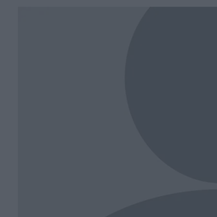
Face
T