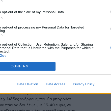
In
 του Εργατικού Κέντρου) είναι
ζήτηση που υπάρχει. Η λίστα ακόμα
o opt-out of the Sale of my Personal Data.
100 άτομα.
Τα άτομα αυτά δουλεύουν σε
In
 που έχουν έρθει και ζητάνε εργατικά
to opt-out of processing my Personal Data for Targeted
ing.
ά"...
In
ις μία προσπάθεια χωρίς βοήθειες και
o opt-out of Collection, Use, Retention, Sale, and/or Sharing
ο κ. Βοργιάς, όντας δυσαρεστημένος από
ersonal Data that Is Unrelated with the Purposes for which it
ν που χωρίζει τα δύο εμπλεκόμενα
lected.
Out
Εργασίας).
CONFIRM
ταν το ζητούμενο.
“Δηλαδή, ένας
ούτε την κάρτα ανεργίας αν δούλευε
ωτογενή Τομέα” εξηγεί ο πρόεδρος του
Data Deletion
Data Access
Privacy Policy
εται πιο συγκεκριμένος: “Υπάρχουν
ν 35 και 40 ευρώ, οι οποίοι γίνονται
υμε χιλιάδες ανέργους, που θα μπορούσε
α πάει να δουλέψει, με 35-40 ευρώ, να
ένα αξιοπρεπές και νόμιμο εισόδημα για να