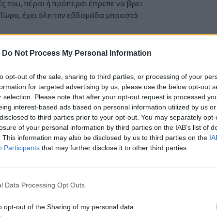
ές του, πέρσι ή πρόπερσι έπρεπε να βρει
 Τώρα, έχει όλη την εβδομάδα μπροστά
ες και βάζουν και εμπόδια!”
-
Do Not Process My Personal Information
κό Κέντρο Ηρακλείου απηύθυνε
to opt-out of the sale, sharing to third parties, or processing of your per
εργαστούν στην συγκομιδή ελαιοκάρπου.
formation for targeted advertising by us, please use the below opt-out s
 που ήθελαν να ενισχύσουν το έμψυχο
r selection. Please note that after your opt-out request is processed y
eing interest-based ads based on personal information utilized by us or
disclosed to third parties prior to your opt-out. You may separately opt-
τικού Κέντρου Ηρακλείου
Στέλιος
losure of your personal information by third parties on the IAB’s list of
σης Αμπελουργών και Ελαιοπαραγωγών
. This information may also be disclosed by us to third parties on the
IA
θηκαν με τον Υπουργό Αγροτικής
Participants
that may further disclose it to other third parties.
αι κατέθεσαν την
πρότασή τους για
ενή Τομέα
.
της
ελαιοσυλλογής
οδεύει προς το τέλος
l Data Processing Opt Outs
 ο κ. Βορίδης έμοιαζε να είναι θετικά
o opt-out of the Sharing of my personal data.
δρου του Εργατικού Κέντρου Στέλιου