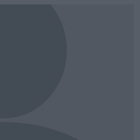
book
witter
Messenger
Whatsapp
Viber