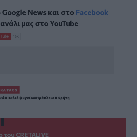
ο
Google News
και στο
Facebook
κανάλι μας στο
YouTube
ΙΚΆ TAGS
κό
Παλιό ψυγείο
Ηράκλειο
Κρήτη
ερ του CRETALIVE