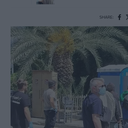
SHARE:
Face
T