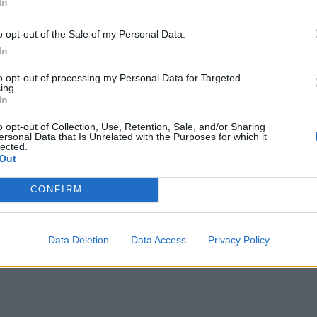
In
ταση θα εκτροχιαστεί ακόμα
ς ζητήματα ασφάλειας, υγείας και
o opt-out of the Sale of my Personal Data.
 και το ξέρουν όλοι. Χιλιάδες αναμένουν
In
ντάδες βάρκες που θα ξεκινήσουν από τη
to opt-out of processing my Personal Data for Targeted
ς, με έμφαση κυρίως τους νομούς
ing.
αι τους τελευταίους μήνες. Και όσο
In
τόσο στο λιμάνι του Ηρακλείου θα
o opt-out of Collection, Use, Retention, Sale, and/or Sharing
θέμα χρόνου να "σκάσει".
ersonal Data that Is Unrelated with the Purposes for which it
lected.
από την
Κρήτη
και το
Ηράκλειο
Out
CONFIRM
Μάχη του Δρομόνερου και τους πεσόντες
κλειο - Στο νοσοκομείο ένας άνδρας
Data Deletion
Data Access
Privacy Policy
α Ειδικά Σχολεία των Χανίων