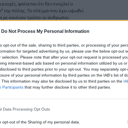
ριοχές, φαίνεται ότι δεν ενοχλεί ο
" της πόλης. Το πλέγμα που έχει υψωθεί
η με κανέναν τρόπο: οι άνθρωποι
 υποφέρουν, οι εργαζόμενοι κρατούν τη
τες από τα κρουαζιερόπλοια κοιτούν με
-
Do Not Process My Personal Information
to opt-out of the sale, sharing to third parties, or processing of your per
ύρη για τη δομή μεταναστών: Το θέμα κλείνει, ακόμα και μο
formation for targeted advertising by us, please use the below opt-out s
ο Πλεύρη για τη δομή
r selection. Please note that after your opt-out request is processed y
θέμα κλείνει, ακόμα και
eing interest-based ads based on personal information utilized by us or
disclosed to third parties prior to your opt-out. You may separately opt-
losure of your personal information by third parties on the IAB’s list of
. This information may also be disclosed by us to third parties on the
IA
Participants
that may further disclose it to other third parties.
γονός ότι, ενώ εκφράζονται έντονες
ρισμό από τη λειτουργία μιας
ουσιάζεται σήμερα στο κεντρικό λιμάνι
l Data Processing Opt Outs
 ίδια αποφασιστικότητα.
ν κανέναν, ούτε την πόλη μας, ούτε
o opt-out of the Sharing of my personal data.
ούτε και εκείνους που κρύβονται πίσω