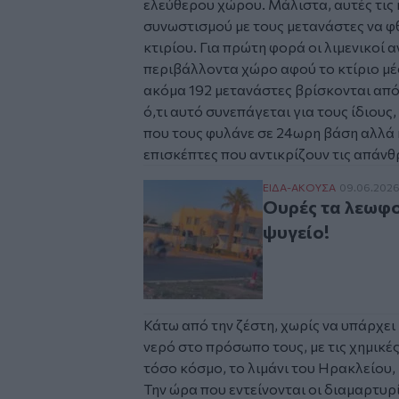
ελεύθερου χώρου. Μάλιστα, αυτές τις
συνωστισμού με τους μετανάστες να φθ
κτιρίου. Για πρώτη φορά οι λιμενικοί
περιβάλλοντα χώρο αφού το κτίριο μέσα
ακόμα 192 μετανάστες βρίσκονται από
ό,τι αυτό συνεπάγεται για τους ίδιους
που τους φυλάνε σε 24ωρη βάση αλλά κ
επισκέπτες που αντικρίζουν τις απάν
Ουρές τα λεωφορεία 
ΕΙΔΑ-ΑΚΟΥΣΑ
09.06.202
Ουρές τα λεωφο
ψυγείο!
Κάτω από την ζέστη, χωρίς να υπάρχει 
νερό στο πρόσωπο τους, με τις χημικέ
τόσο κόσμο, το λιμάνι του Ηρακλείου, η
Την ώρα που εντείνονται οι διαμαρτυρ