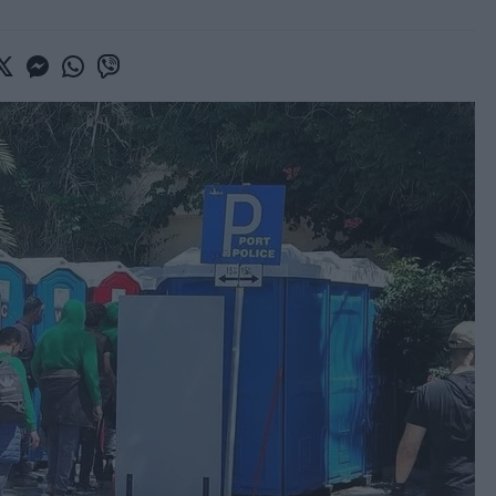
book
witter
Messenger
Whatsapp
Viber