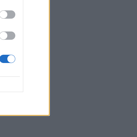
πληγέντες
23:03
Ποια είναι τα δέντρα που μπορούν να
γίνουν «ασπίδα» για το σπίτι σας
απέναντι στις πυρκαγιές
22:55
Ανησυχία στην Τεχεράνη: Ο πρόεδρος
του Ιράν δηλώνει ότι η επαφή με τον
Χαμενεΐ είναι δύσκολη
22:49
Φωτιά στα Αϊβαλιώτικα Βόλου
22:43
Συνελήφθη οπλισμένος άνδρας κοντά
σε γήπεδο γκολφ του Τραμπ στην
Καλιφόρνια
22:37