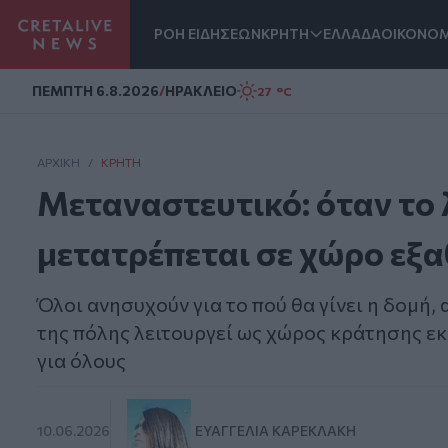
ΡΟΗ ΕΙΔΗΣΕΩΝ
ΚΡΗΤΗ
ΕΛΛΑΔΑ
ΟΙΚΟΝΟΜ
Homepage
ΠΕΜΠΤΗ 6.8.2026
/
ΗΡΑΚΛΕΙΟ
27 °C
ΑΡΧΙΚΗ
/
ΚΡΉΤΗ
Μεταναστευτικό: όταν το 
μετατρέπεται σε χώρο εξ
Όλοι ανησυχούν για το πού θα γίνει η δομή, 
της πόλης λειτουργεί ως χώρος κράτησης ε
για όλους
10.06.2026
ΕΥΑΓΓΕΛΊΑ ΚΑΡΕΚΛΆΚΗ