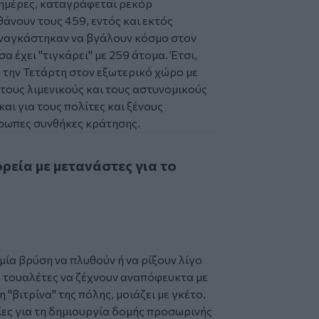
 ημέρες, καταγράφεται ρεκόρ
άνουν τους 459, εντός και εκτός
 αναγκάστηκαν να βγάλουν κόσμο στον
 έχει "τιγκάρει" με 259 άτομα. Έτσι,
 την Τετάρτη στον εξωτερικό χώρο με
, τους λιμενικούς και τους αστυνομικούς
αι για τους πολίτες και ξένους
θρωπες συνθήκες κράτησης.
με μετανάστες για το ψυγείο!
6
ρεία με μετανάστες για το
μία βρύση να πλυθούν ή να ρίξουν λίγο
ς τουαλέτες να ζέχνουν αναπόφευκτα με
 "βιτρίνα" της πόλης, μοιάζει με γκέτο.
ίες για τη δημιουργία δομής προσωρινής