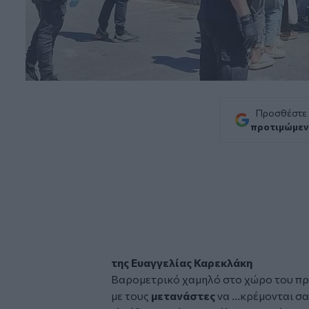
Προσθέστε
προτιμώμεν
της Ευαγγελίας Καρεκλάκη
Βαρομετρικό χαμηλό στο χώρο του πρώ
με τους
μετανάστες
να ...κρέμονται σ