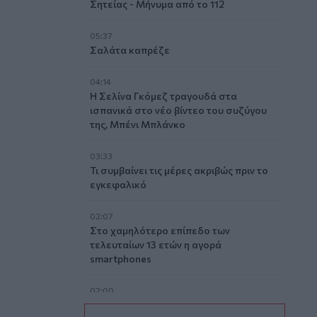
Σητείας - Μήνυμα από το 112
05:37
Σαλάτα καπρέζε
04:14
Η Σελίνα Γκόμεζ τραγουδά στα
ισπανικά στο νέο βίντεο του συζύγου
της, Μπένι Μπλάνκο
03:33
Τι συμβαίνει τις μέρες ακριβώς πριν το
εγκεφαλικό
02:07
Στο χαμηλότερο επίπεδο των
τελευταίων 13 ετών η αγορά
smartphones
02:00
Νέιθαν Τόμας: Το παιδί-θαύμα που έγινε