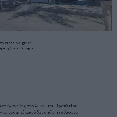
 το
cretalive.gr
ως
η πηγή στο Google
ην Ψυγείου, στο λιμάνι του
Ηρακλείου
,
αν τα τσαμπιά αφού δεν υπάρχει χιλιοστό