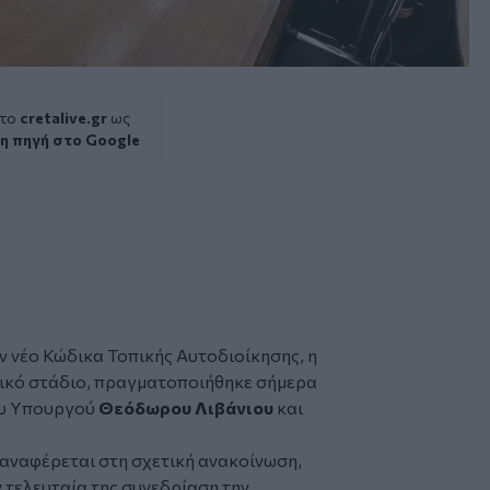
 το
cretalive.gr
ως
η πηγή στο Google
ν νέο Κώδικα Τοπικής Αυτοδιοίκησης, η
λικό στάδιο, πραγματοποιήθηκε σήμερα
ου Υπουργού
Θεόδωρου Λιβάνιου
και
αναφέρεται στη σχετική ανακοίνωση,
 τελευταία της συνεδρίαση την