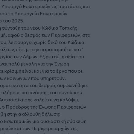
 Υπουργό Εσωτερικών τις προτάσεις και
υ που το Υπουργείο Εσωτερικών
 του 2025.
η σύνταξη του νέου Κώδικα Τοπικής
γμή, αφού ο θεσμός των Περιφερειών, στα
ου, λειτουργεί χωρίς δικό του Κώδικα,
άξεων, είτε με την παραπομπή σε κατ’
ργίας των Δήμων. Εξ αυτού, η αξία του
ναι πολύ μεγάλη για την Ένωση
κρίσιμη είναι και για το έργο που οι
των κοινωνιών που υπηρετούν.
εσματικότητα του θεσμού, συμφωνήθηκε
ης πλήρους κατανόησης του συνολικού
Αυτοδιοίκησης καλείται να καλύψει.
ς, ο Πρόεδρος της Ένωσης Περιφερειών
βη στην ακόλουθη δήλωση:
ο Εσωτερικών μια ουσιαστική σύσκεψη
ρικών και των Περιφερειαρχών της