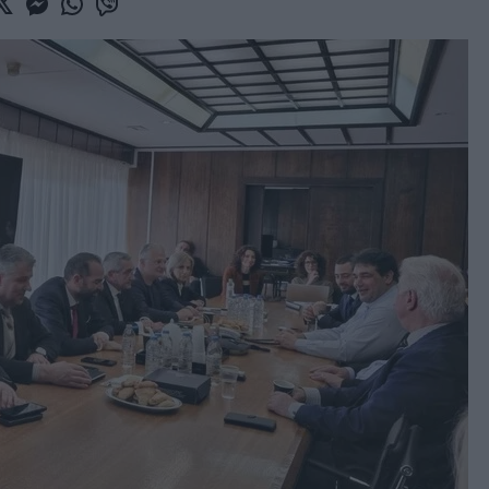
book
witter
Messenger
Whatsapp
Viber