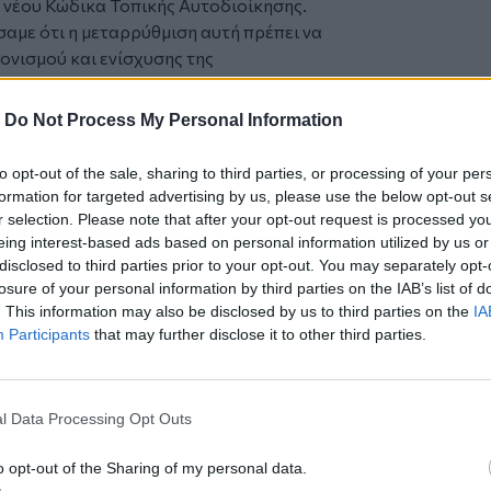
υ νέου Κώδικα Τοπικής Αυτοδιοίκησης.
αμε ότι η μεταρρύθμιση αυτή πρέπει να
νισμού και ενίσχυσης της
ιάζεται έναν Κώδικα σαφή και
ιοκρατία, θα επιταχύνει διαδικασίες και
-
Do Not Process My Personal Information
οσία.
στοίχιση αρμοδιοτήτων με τους
to opt-out of the sale, sharing to third parties, or processing of your per
νο προσωπικό. Οι Περιφέρειες σηκώνουν
formation for targeted advertising by us, please use the below opt-out s
αι υπηρεσίες για τους πολίτες και
r selection. Please note that after your opt-out request is processed y
γαλεία για να ανταποκρίνονται
eing interest-based ads based on personal information utilized by us or
disclosed to third parties prior to your opt-out. You may separately opt-
losure of your personal information by third parties on the IAB’s list of
ά και τεκμηριωμένα στη διαδικασία
. This information may also be disclosed by us to third parties on the
IA
τας συγκεκριμένες προτάσεις από την
Participants
that may further disclose it to other third parties.
ώρα. Στόχος μας είναι να συμβάλουμε
α κάνει τις Περιφέρειες ακόμα πιο
πτυξης και της συνοχής της χώρας."
l Data Processing Opt Outs
ντιπρόεδρος της Ένωσης Περιφερειών
o opt-out of the Sharing of my personal data.
 Κρήτης Σταύρος Αρναουτάκης.