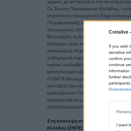
χώρας, με αντικείμενο την σύνταξη το
Ως Ένωση Περιφερειών Ελλάδας, τονίσ
αποτελέσει πραγματικό βήμα εκσυγχρο
Περιφερειακής Αυτοδιοίκησης που χρε
λειτουργικό, που θα μειώνει την γραφε
Cretalive 
θα ενισχύει τη διαφάνεια και τη λογοδ
Κρίσιμος όρος επιτυχίας είναι η αντι
If you wish 
αναγκαίους πόρους και το απαιτούμε
sensitive in
καθημερινά σημαντικό βάρος σε έργα κ
confirm you
πρέπει να διαθέτουν τα κατάλληλα ερ
continue se
information 
αποτελεσματικά.
further disc
Η ΕΝΠΕ θα συμμετέχει ενεργά, θεσμικ
participants
σύνταξης του νέου Κώδικα, καταθέτον
Downstream 
εμπειρία των Περιφερειών σε όλη τη χ
ουσιαστικά σε μια μεταρρύθμιση που θ
αποτελεσματικές στην στήριξη της ανά
Persona
Στη σύσκεψη συμμετείχε και ο Α’ Α
I want t
Ελλάδας (ΕΝΠΕ) και Περιφερειάρχης