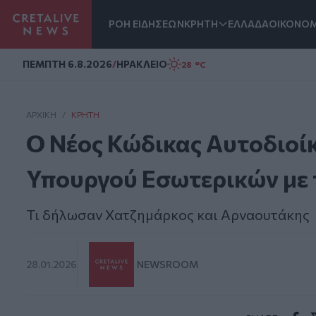
ΡΟΗ ΕΙΔΗΣΕΩΝ
ΚΡΗΤΗ
ΕΛΛΑΔΑ
ΟΙΚΟΝΟΜ
Homepage
ΠΕΜΠΤΗ 6.8.2026
/
ΗΡΑΚΛΕΙΟ
28 °C
ΑΡΧΙΚΗ
/
ΚΡΉΤΗ
Ο Νέος Κώδικας Αυτοδιοί
Υπουργού Εσωτερικών με 
Τι δήλωσαν Χατζημάρκος και Αρναουτάκης
28.01.2026
NEWSROOM