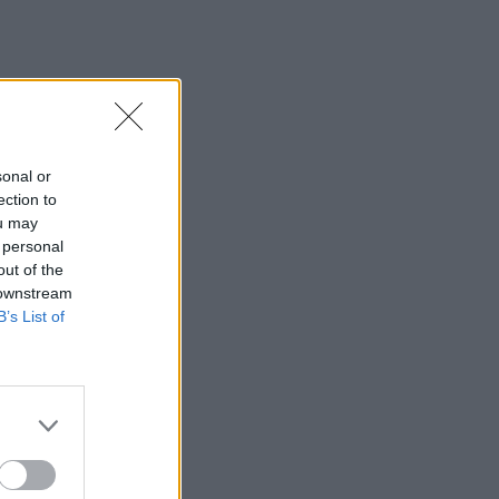
Βόλος: Υπό έλεγχο η φωτιά στο Αρχαίο
Θέατρο Δημητριάδος
23:34
Φωτιά σε χαμηλή βλάστηση στην
Κάρπαθο
sonal or
23:27
ection to
Κολομβία: Διασώθηκε ιπποποταμάκι
ou may
από την αποικία του Πάμπλο Εσκομπάρ
 personal
out of the
23:21
 downstream
Κυψέλη: Τα δύο σενάρια που εξετάζουν
B’s List of
οι Αρχές για τη δολοφονία της
Σκωτσέζας
23:15
Οι ΗΠΑ αναστέλλουν τις εισαγωγές από
τον μεγαλύτερο παραγωγό αβοκάντο
του Μεξικού