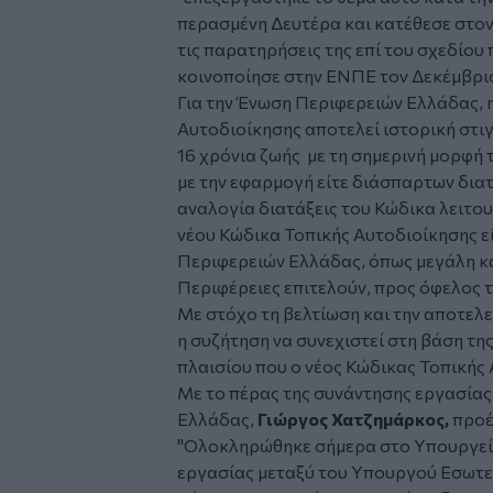
περασμένη Δευτέρα και κατέθεσε στον
τις παρατηρήσεις της επί του σχεδίο
κοινοποίησε στην ΕΝΠΕ τον Δεκέμβριο
Για την Ένωση Περιφερειών Ελλάδας, 
Αυτοδιοίκησης αποτελεί ιστορική στι
16 χρόνια ζωής με τη σημερινή μορφή τ
με την εφαρμογή είτε διάσπαρτων διατ
αναλογία διατάξεις του Κώδικα λειτου
νέου Κώδικα Τοπικής Αυτοδιοίκησης εί
Περιφερειών Ελλάδας, όπως μεγάλη και 
Περιφέρειες επιτελούν, προς όφελος 
Με στόχο τη βελτίωση και την αποτελ
η συζήτηση να συνεχιστεί στη βάση τ
πλαισίου που ο νέος Κώδικας Τοπικής 
Με το πέρας της συνάντησης εργασία
Ελλάδας,
Γιώργος Χατζημάρκος,
προέ
"Ολοκληρώθηκε σήμερα στο Υπουργεί
εργασίας μεταξύ του Υπουργού Εσωτε