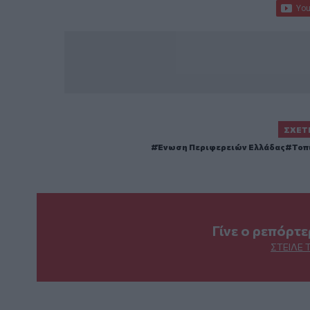
ΣΧΕΤ
Ένωση Περιφερειών Ελλάδας
Τοπ
Γίνε ο ρεπόρτ
ΣΤΕΊΛΕ 