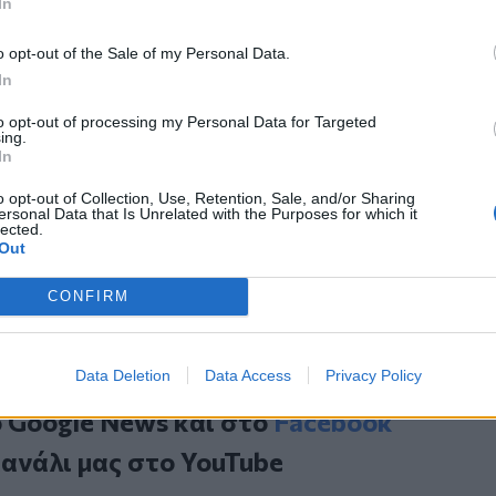
In
ου ιδιότητα στην ΕΝΠΕ αλλά και ως
 στον διάλογο για τη διαμόρφωση του
o opt-out of the Sale of my Personal Data.
η για ένα ισχυρό αυτοδιοικητικό
In
σότερα στις ανάγκες των τοπικών
to opt-out of processing my Personal Data for Targeted
ing.
In
 φεστιβάλ μαθηματικών και μουσικής στα
o opt-out of Collection, Use, Retention, Sale, and/or Sharing
ersonal Data that Is Unrelated with the Purposes for which it
lected.
α του ΚΕ.ΚΟΙ.Φ.Α.Π.Η. Αγίας Αικατερίνης
Out
μελλου στο Ηράκλειο
CONFIRM
Data Deletion
Data Access
Privacy Policy
ο
Google News
και στο
Facebook
κανάλι μας στο
YouTube