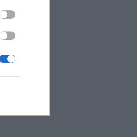
23:09
Κατσαφάδος από τα Βίλια: «Κανένας
δεν μένει πίσω» - Σε εξέλιξη οι
διαδικασίες αποζημιώσεων για τους
πληγέντες
23:03
Ποια είναι τα δέντρα που μπορούν να
γίνουν «ασπίδα» για το σπίτι σας
απέναντι στις πυρκαγιές
22:55
Ανησυχία στην Τεχεράνη: Ο πρόεδρος
του Ιράν δηλώνει ότι η επαφή με τον
Χαμενεΐ είναι δύσκολη
22:49
Φωτιά στα Αϊβαλιώτικα Βόλου
22:43
Συνελήφθη οπλισμένος άνδρας κοντά