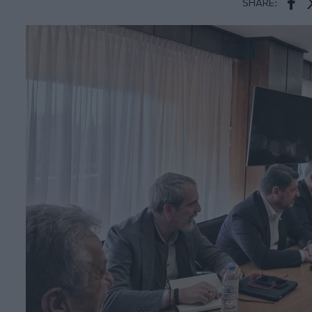
SHARE:
Face
T