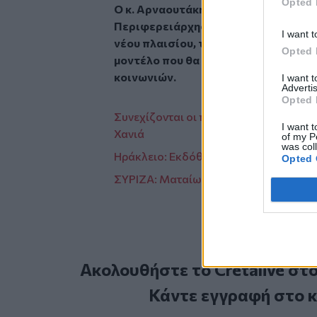
Opted 
Ο κ. Αρναουτάκης, υπό την θεσμική τ
Περιφερειάρχης Κρήτης, συμμετείχε
I want t
νέου πλαισίου, τονίζοντας την ανάγκ
Opted 
μοντέλο που θα ανταποκρίνεται αμε
κοινωνιών.
I want 
Advertis
Opted 
Συνεχίζονται οι προετοιμασίες για το
I want t
Χανιά
of my P
was col
Ηράκλειο: Εκδόθηκε η οικοδομική άδει
Opted 
ΣΥΡΙΖΑ: Ματαίωση της επίσκεψης Φά
Ακολουθήστε το Cretalive στ
Κάντε εγγραφή στο 