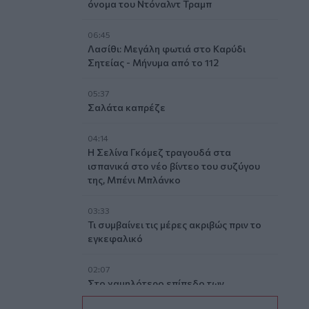
όνομα του Ντόναλντ Τραμπ
06:45
Λασίθι: Μεγάλη φωτιά στο Καρύδι
Σητείας - Μήνυμα από το 112
05:37
Σαλάτα καπρέζε
04:14
Η Σελίνα Γκόμεζ τραγουδά στα
ισπανικά στο νέο βίντεο του συζύγου
της, Μπένι Μπλάνκο
03:33
Τι συμβαίνει τις μέρες ακριβώς πριν το
εγκεφαλικό
02:07
Στο χαμηλότερο επίπεδο των
τελευταίων 13 ετών η αγορά