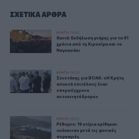
ΣΧΕΤΙΚA AΡΘΡΑ
Χανιά: Εκδήλωση μνήμης για τα 81 χρόνια από τη Χιροσ
ΚΡΗΤΗ
19:42
Χανιά: Εκδήλωση μνήμης για τα 81 
Χανιά: Εκδήλωση μνήμης για τα 81
χρόνια από τη Χιροσίμα και το
Ναγκασάκι
Σενετάκης για ΒΟΑΚ: «Η Κρήτη αποκτά επιτέλους ένα
ΚΡΗΤΗ
19:33
Σενετάκης για ΒΟΑΚ: «Η Κρήτη απ
Σενετάκης για ΒΟΑΚ: «Η Κρήτη
αποκτά επιτέλους έναν
υπερσύγχρονο
αυτοκινητόδρομο»
Ρέθυμνο: 19 κτίρια κρίθηκαν «κόκκινα» μετά τις φονικέ
ΚΡΗΤΗ
19:23
Ρέθυμνο: 19 κτίρια κρίθηκαν «κόκκι
Ρέθυμνο: 19 κτίρια κρίθηκαν
«κόκκινα» μετά τις φονικές
πυρκαγιές