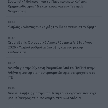
Ευρωπαϊκή διάκριση για το Πανεπιστήμιο Κρήτης:
Χρηματοδότηση 1,5 εκατ. ευρώ για την Τεχνητή
Νοημοσύνη
18:44
Υψηλός κίνδυνος πυρκαγιάς την Παρασκευή στην Κρήτη
18:37
CrediaBank: Οικονομικά Αποτελέσματα A ’Εξαμήνου
2026 - Υψηλοί ρυθμοί ανάπτυξης και νέα ρεκόρ
επιδόσεων
18:32
Αγωνία για την 20χρονη Ραφαέλα: Από το ΠΑΓΝΗ στην
Αθήνα η φοιτήτρια που τραυματίστηκε σε τροχαίο στο
ΙΤΕ
18:19
Δύο συλλήψεις για την υπόθεση του 72χρονου που είχε
βρεθεί νεκρός σε αυτοκίνητο στα Άνω Λιόσια