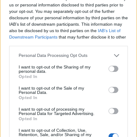
us or personal information disclosed to third parties prior to
ΣΧΕΤΙΚΆ TAGS
your opt-out. You may separately opt-out of the further
Δικαιολογητικά
Ζημιές
Πλημμύρες
Πληρωμή
disclosure of your personal information by third parties on the
Περιφέρεια Κρήτης
Ηράκλειο
IAB’s list of downstream participants. This information may
also be disclosed by us to third parties on the
IAB’s List of
Downstream Participants
that may further disclose it to other
third parties.
Personal Data Processing Opt Outs
Γίνε ο ρεπόρτερ του CRETALIVE
I want to opt-out of the Sharing of my
ΣΤΕΊΛΕ ΤΗΝ ΕΊΔΗΣΗ
personal data.
Opted In
I want to opt-out of the Sale of my
Personal Data.
Opted In
Ροή ειδήσεων
Δημοφιλή
I want to opt-out of processing my
Personal Data for Targeted Advertising.
Opted In
20:06
Οργανωτικό λίφτινγκ χρειάζονται οι δήμοι
I want to opt-out of Collection, Use,
Retention, Sale, and/or Sharing of my