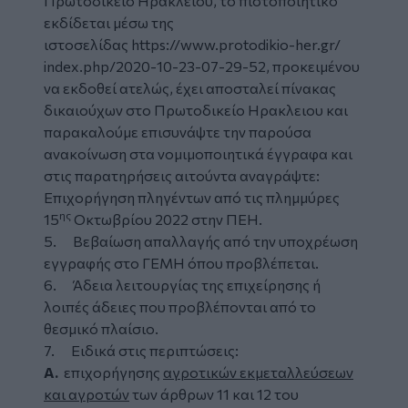
Πρωτοδικείο Ηρακλείου, το πιστοποιητικό
εκδίδεται μέσω της
ιστοσελίδας
https://www.protodikio-her.gr/
index.php/2020-10-23-07-29-52
, προκειμένου
να εκδοθεί ατελώς, έχει αποσταλεί πίνακας
δικαιούχων στο Πρωτοδικείο Ηρακλειου και
παρακαλούμε επισυνάψτε την παρούσα
ανακοίνωση στα νομιμοποιητικά έγγραφα και
στις παρατηρήσεις αιτούντα αναγράψτε:
Επιχορήγηση πληγέντων από τις πλημμύρες
ης
15
Οκτωβρίου 2022 στην ΠΕΗ.
5. Βεβαίωση απαλλαγής από την υποχρέωση
εγγραφής στο ΓΕΜΗ όπου προβλέπεται.
6. Άδεια λειτουργίας της επιχείρησης ή
λοιπές άδειες που προβλέπονται από το
θεσμικό πλαίσιο.
7. Ειδικά στις περιπτώσεις:
Α.
επιχορήγησης
αγροτικών εκμεταλλεύσεων
και αγροτών
των άρθρων 11 και 12 του