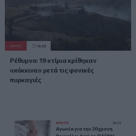
ΚΡΗΤΗ
19:23
Ρέθυμνο: 19 κτίρια κρίθηκαν
«κόκκινα» μετά τις φονικές
πυρκαγιές
ΚΡΗΤΗ
18:32
Αγωνία για την 20χρονη
Ραφαέλα: Από το ΠΑΓΝΗ