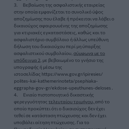
3. Βεβαίωση της ασφαλιστικής εταιρείας
στην οποία εμφανίζεται το συνολικό ύψος
αποζημίωσης που έλαβε ή πρόκειται να λάβει ο
δικαιούχος αφαιρουυένης της αποζημίωσης
για κτιριακές εγκαταστάσεις, καθώς και το
ασφαλιστήριο συμβόλαιο ή άλλως υπεύθυνη
δήλωση του δικαιούχου περί μη ύπαρξης
ασφαλιστικού συμβολαίου,
σύμφωνα με το
υπόδειγμα 2
, με βεβαιωμένο το γνήσιο της
υπογραφής ή μέσω της
ιστοσελίδας
https://www.gov.gr/ipiresies/
polites-kai-kathemerinoteta/
psephiaka-
eggrapha-gov-gr/
ekdose-upeuthunes-deloses
.
4. Ενιαίο πιστοποιητικό δικαστικής
φερεγγυότητας
τελευταίου τριμήνου,
από το
οποίο προκύπτει ότι ο δικαιούχος δεν έχει
τεθεί σε κατάσταση πτώχευσης και δεν έχει
υποβάλει αίτηση πτώχευσης. Για το