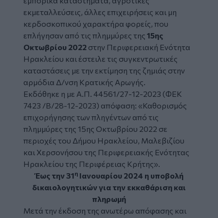
εμπορικά καταστήματα, αγροτικές
εκμεταλλεύσεις, άλλες επιχειρήσεις και μη
κερδοσκοπικού χαρακτήρα φορείς, που
επλήγησαν από τις
πλημμύρες
της
15ης
Οκτωβρίου 2022
στην Περιφερειακή Ενότητα
Ηρακλείου και έστειλε τις συγκεντρωτικές
καταστάσεις με την εκτίμηση της ζημιάς στην
αρμόδια Δ/νση Κρατικής Αρωγής.
Εκδόθηκε η με Α.Π. 44561/27-12-2023 (ΦΕΚ
7423 /Β/28-12-2023) απόφαση: «Καθορισμός
επιχορήγησης των πληγέντων από τις
πλημμύρες της 15ης Οκτωβρίου 2022 σε
περιοχές του Δήμου Ηρακλείου, Μαλεβιζίου
και Χερσονήσου της Περιφερειακής Ενότητας
Ηρακλείου της Περιφέρειας Κρήτης».
η
Έως την 31
Ιανουαρίου 2024 η υποβολή
δικαιολογητικών για την εκκαθάριση και
πληρωμή
Μετά την έκδοση της ανωτέρω απόφασης και