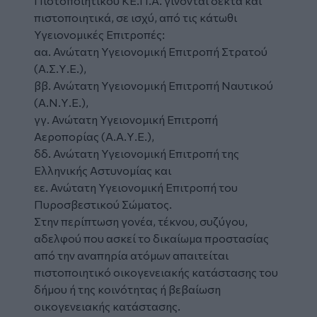
Πιστοποιητικού ΚΕ.Π.Α. γίνονται δεκτά και
πιστοποιητικά, σε ισχύ, από τις κάτωθι
Υγειονομικές Επιτροπές:
αα. Ανώτατη Υγειονομική Επιτροπή Στρατού
(Α.Σ.Υ.Ε.),
ββ. Ανώτατη Υγειονομική Επιτροπή Ναυτικού
(Α.Ν.Υ.Ε.),
γγ. Ανώτατη Υγειονομική Επιτροπή
Αεροπορίας (Α.Α.Υ.Ε.),
δδ. Ανώτατη Υγειονομική Επιτροπή της
Ελληνικής Αστυνομίας και
εε. Ανώτατη Υγειονομική Επιτροπή του
Πυροσβεστικού Σώματος.
Στην περίπτωση γονέα, τέκνου, συζύγου,
αδελφού που ασκεί το δικαίωμα προστασίας
από την αναπηρία ατόμων απαιτείται
πιστοποιητικό οικογενειακής κατάστασης του
δήμου ή της κοινότητας ή βεβαίωση
οικογενειακής κατάστασης.