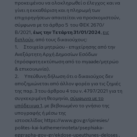
προκειμένου να ολοκληρωθεί ο έλεγχος και να
γίνει η εκκαθάριση και η πληρωμή των
επιχορηγήσεων απαιτείται να προσκομιστούν,
σύμφωνα με το άρθρο 5 του ΦΕΚ 2670/
Β/2021,
έως την Τετάρτη 31/01/2024
,
εις
διπλούν
, από τους δικαιούχους:
1. Στοιχεία μητρώου - επιχείρησης από την
Ανεξάρτητη Αρχή Δημοσίων Εσόδων
(πρόσφατη εκτύπωση από το myaade/μητρώο
& επικοινωνία).
2. Υπεύθυνη δήλωση ότι ο δικαιούχος δεν
αποζημιώνεται από άλλον φορέα για τις ζημιές
της παρ. 3 του άρθρου 4 του ν. 4797/2021 για τη
συγκεκριμένη θεομηνία,
σύμφωνα με το
υπόδειγμα 1,
με βεβαιωμένο το γνήσιο της
υπογραφής ή μέσω της
ιστοσελίδας
https://www.gov.gr/ipiresies/
polites-kai-kathemerinoteta/
psephiaka-
eggrapha-gov-gr/
ekdose-upeuthunes-deloses
.