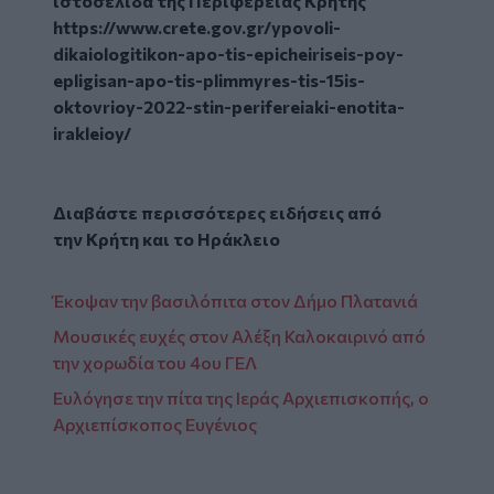
ιστοσελίδα της Περιφέρειας Κρήτης
https://www.crete.gov.gr/
ypovoli-
dikaiologitikon-apo-
tis-epicheiriseis-poy-
epligisan-apo-tis-plimmyres-
tis-15is-
oktovrioy-2022-stin-
perifereiaki-enotita-
irakleioy/
Διαβάστε περισσότερες ειδήσεις από
την
Κρήτη
και το
Ηράκλειο
Έκοψαν την βασιλόπιτα στον Δήμο Πλατανιά
Μουσικές ευχές στον Αλέξη Καλοκαιρινό από
την χορωδία του 4ου ΓΕΛ
Ευλόγησε την πίτα της Ιεράς Αρχιεπισκοπής, ο
Αρχιεπίσκοπος Ευγένιος