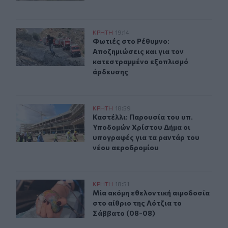
Φωτιές στο Ρέθυμνο: Αποζημιώσεις και για τον κατεστ
ΚΡΗΤΗ
19:14
Φωτιές στο Ρέθυμνο: Αποζημιώσεις
Φωτιές στο Ρέθυμνο:
Αποζημιώσεις και για τον
κατεστραμμένο εξοπλισμό
άρδευσης
Καστέλλι: Παρουσία του υπ. Υποδομών Χρίστου Δήμα ο
ΚΡΗΤΗ
18:59
Καστέλλι: Παρουσία του υπ. Υποδο
Καστέλλι: Παρουσία του υπ.
Υποδομών Χρίστου Δήμα οι
υπογραφές για τα ραντάρ του
νέου αεροδρομίου
Μία ακόμη εθελοντική αιμοδοσία στο αίθριο της Λότζια
ΚΡΗΤΗ
18:51
Μία ακόμη εθελοντική αιμοδοσία στ
Μία ακόμη εθελοντική αιμοδοσία
στο αίθριο της Λότζια το
Σάββατο (08-08)