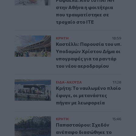
στην Αθήνα η φοιτήτρια
που τραυματίστηκε σε
τροχαίο στο ΙΤΕ
ΚΡΗΤΗ
18:59
Καστέλλι: Παρουσία του υπ.
Υποδομών Χρίστου Δήμα οι
υπογραφές για τα ραντάρ
του νέου αεροδρομίου
ΕΙΔΑ-ΑΚΟΥΣΑ
17:28
Κρήτη: Το ναυλωμένο πλοίο
έφυγε, οι μετανάστες
πήγαν με λεωφορεία
ΚΡΗΤΗ
15:46
Παπασταύρου: Σχεδόν
ανέπαφο διασώθηκε το