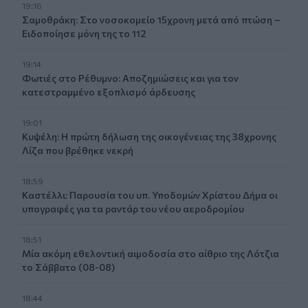
19:16
Σαμοθράκη: Στο νοσοκομείο 15χρονη μετά από πτώση –
Ειδοποίησε μόνη της το 112
19:14
Φωτιές στο Ρέθυμνο: Αποζημιώσεις και για τον
κατεστραμμένο εξοπλισμό άρδευσης
19:01
Κυψέλη: Η πρώτη δήλωση της οικογένειας της 38χρονης
Λίζα που βρέθηκε νεκρή
18:59
Καστέλλι: Παρουσία του υπ. Υποδομών Χρίστου Δήμα οι
υπογραφές για τα ραντάρ του νέου αεροδρομίου
18:51
Μία ακόμη εθελοντική αιμοδοσία στο αίθριο της Λότζια
το Σάββατο (08-08)
18:44