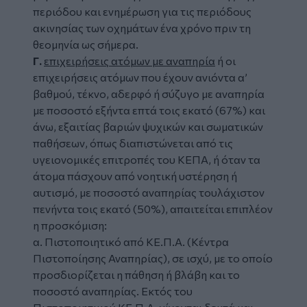
περιόδου και ενημέρωση για τις περιόδους
ακινησίας των οχημάτων ένα χρόνο πριν τη
θεομηνία ως σήμερα.
Γ.
επιχειρήσεις ατόμων με αναπηρία
ή οι
επιχειρήσεις ατόμων που έχουν ανιόντα α’
βαθμού, τέκνο, αδερφό ή σύζυγο με αναπηρία
με ποσοστό εξήντα επτά τοις εκατό (67%) και
άνω, εξαιτίας βαριών ψυχικών και σωματικών
παθήσεων, όπως διαπιστώνεται από τις
υγειονομικές επιτροπές του ΚΕΠΑ, ή όταν τα
άτομα πάσχουν από νοητική υστέρηση ή
αυτισμό, με ποσοστό αναπηρίας τουλάχιστον
πενήντα τοις εκατό (50%), απαιτείται επιπλέον
η προσκόμιση:
α. Πιστοποιητικό από ΚΕ.Π.Α. (Κέντρα
Πιστοποίησης Αναπηρίας), σε ισχύ, με το οποίο
προσδιορίζεται η πάθηση ή βλάβη και το
ποσοστό αναπηρίας. Εκτός του