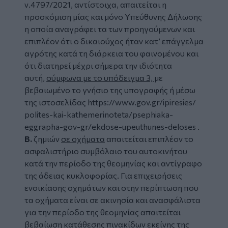
ν.4797/2021, αντίστοιχα, απαιτείται η
προσκόμιση μίας και μόνο Υπεύθυνης Δήλωσης
η οποία αναγράφει τα των προηγούμενων και
επιπλέον ότι ο δικαιούχος ήταν κατ’ επάγγελμα
αγρότης κατά τη διάρκεια του φαινομένου και
ότι διατηρεί μέχρι σήμερα την ιδιότητα
αυτή,
σύμφωνα με το υπόδειγμα 3,
με
βεβαιωμένο το γνήσιο της υπογραφής ή μέσω
της ιστοσελίδας
https://www.gov.gr/ipiresies/
polites-kai-kathemerinoteta/
psephiaka-
eggrapha-gov-gr/
ekdose-upeuthunes-deloses
.
Β.
ζημιών
σε οχήματα
απαιτείται επιπλέον το
ασφαλιστήριο συμβόλαιο του αυτοκινήτου
κατά την περίοδο της θεομηνίας και αντίγραφο
της άδειας κυκλοφορίας. Για επιχειρήσεις
ενοικίασης οχημάτων και στην περίπτωση που
τα οχήματα είναι σε ακινησία και ανασφάλιστα
για την περίοδο της θεομηνίας απαιτείται
βεβαίωση κατάθεσης πινακίδων εκείνης της