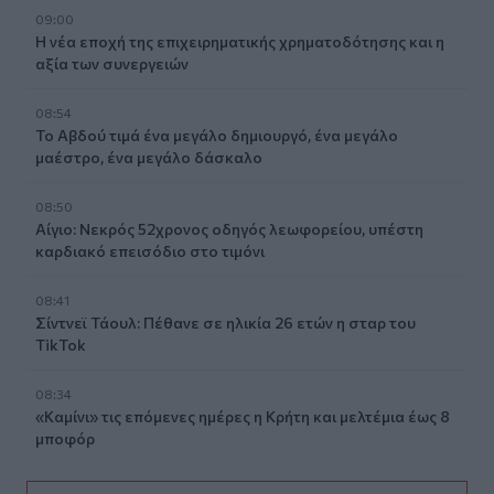
09:00
Η νέα εποχή της επιχειρηματικής χρηματοδότησης και η
αξία των συνεργειών
08:54
Το Αβδού τιμά ένα μεγάλο δημιουργό, ένα μεγάλο
μαέστρο, ένα μεγάλο δάσκαλο
08:50
Αίγιο: Νεκρός 52χρονος οδηγός λεωφορείου, υπέστη
καρδιακό επεισόδιο στο τιμόνι
08:41
Σίντνεϊ Τάουλ: Πέθανε σε ηλικία 26 ετών η σταρ του
TikTok
08:34
«Καμίνι» τις επόμενες ημέρες η Κρήτη και μελτέμια έως 8
μποφόρ