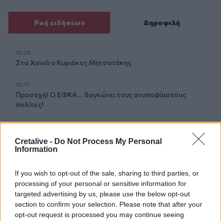
Ροή ειδήσεων
Δημοφιλή
10:26
Στα Χανιά ο Κυριάκος Μητσοτάκης
10:17
Προσοχή! Ο ΕΦΚΑ… δαγκώνει τους ανυποψίαστους
πολίτες!
10:15
Καστέλι: Σε πανηγυρικό κλίμα οι υπογραφές για τα
Cretalive -
Do Not Process My Personal
συστήματα αεροναυτιλίας του νέου αεροδρομίου -
Information
Φωτογραφίες
If you wish to opt-out of the sale, sharing to third parties, or
10:09
processing of your personal or sensitive information for
Η μεγάλη αλλαγή στις συσκευασίες: Τι αλλάζει στην ΕΕ
targeted advertising by us, please use the below opt-out
από τις 12 Αυγούστου
section to confirm your selection. Please note that after your
opt-out request is processed you may continue seeing
10:07