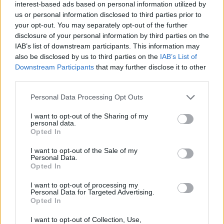
interest-based ads based on personal information utilized by
Τι θα δούμε στα Κηποθέατρα Ηρακλείου το
us or personal information disclosed to third parties prior to
Σαββατοκύριακο
your opt-out. You may separately opt-out of the further
disclosure of your personal information by third parties on the
10:00
IAB’s list of downstream participants. This information may
«Το Δικαίωμα» γίνεται λογοτεχνία: Ο Δήμος Αγίου
also be disclosed by us to third parties on the
IAB’s List of
Νικολάου προκηρύσσει τον 33ο Πανελλήνιο Λογοτεχνικό
Downstream Participants
that may further disclose it to other
Διαγωνισμό
third parties.
09:57
Personal Data Processing Opt Outs
Κέιτι Πέρι και Τζάστιν Τριντό αχώριστοι στις διακοπές
τους στην Ελλάδα
I want to opt-out of the Sharing of my
personal data.
Opted In
09:54
Περιφέρεια Κρήτης: Σε εξέλιξη το Πρόγραμμα
I want to opt-out of the Sale of my
Καταπολέμησης Κουνουπιών 2026–2028
Personal Data.
Opted In
09:47
I want to opt-out of processing my
ΒΟΑΚ: Κυκλοφοριακές ρυθμίσεις στην περιοχή της
Personal Data for Targeted Advertising.
γέφυρας Ξηροποτάμου
Opted In
I want to opt-out of Collection, Use,
09:47