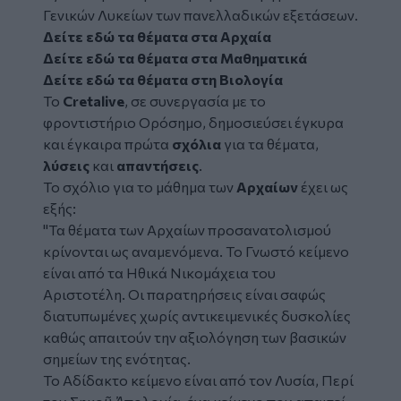
Γενικών Λυκείων των πανελλαδικών εξετάσεων.
Δείτε εδώ τα θέματα στα Αρχαία
Δείτε εδώ τα θέματα στα Μαθηματικά
Δείτε εδώ τα θέματα στη Βιολογία
Το
Cretalive
, σε συνεργασία με το
φροντιστήριο Ορόσημο
, δημοσιεύσει έγκυρα
και έγκαιρα πρώτα
σχόλια
για τα θέματα,
λύσεις
και
απαντήσεις
.
Το σχόλιο για το μάθημα των
Αρχαίων
έχει ως
εξής:
"
Τα θέματα των Αρχαίων προσανατολισμού
κρίνονται ως αναμενόμενα. Το Γνωστό κείμενο
είναι από τα Ηθικά Νικομάχεια του
Αριστοτέλη. Οι παρατηρήσεις είναι σαφώς
διατυπωμένες χωρίς αντικειμενικές δυσκολίες
καθώς απαιτούν την αξιολόγηση των βασικών
σημείων της ενότητας.
Το Αδίδακτο κείμενο είναι από τον Λυσία, Περί