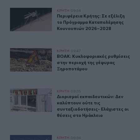
Περιφέρεια Κρήτης: Σε εξέλιξη το Πρόγραμμα Καταπο
ΚΡΗΤΗ
09:54
Περιφέρεια Κρήτης: Σε εξέλιξη τ
Περιφέρεια Κρήτης: Σε εξέλιξη
το Πρόγραμμα Καταπολέμησης
Κουνουπιών 2026–2028
ΒΟΑΚ: Κυκλοφοριακές ρυθμίσεις στην περιοχή της γέ
ΚΡΗΤΗ
09:47
ΒΟΑΚ: Κυκλοφοριακές ρυθμίσεις σ
ΒΟΑΚ: Κυκλοφοριακές ρυθμίσεις
στην περιοχή της γέφυρας
Ξηροποτάμου
Διορισμοί εκπαιδευτικών: Δεν καλύπτουν ούτε τις συντ
ΚΡΗΤΗ
09:35
Διορισμοί εκπαιδευτικών: Δεν καλύ
Διορισμοί εκπαιδευτικών: Δεν
καλύπτουν ούτε τις
συνταξιοδοτήσεις- Ελάχιστες οι
θέσεις στο Ηράκλειο
Καιρός: «Καμίνι» τις επόμενες ημέρες η Κρήτη και μελτέ
ΚΡΗΤΗ
08:34