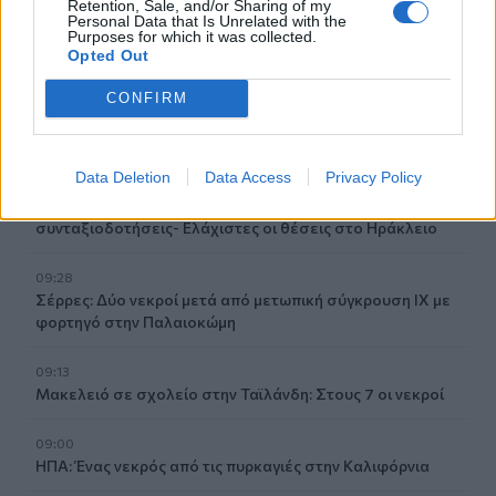
Retention, Sale, and/or Sharing of my
Τα ισχυρότερα και τα ασθενέστερα διαβατήρια στον
Personal Data that Is Unrelated with the
Purposes for which it was collected.
κόσμο το 2026
Opted Out
09:36
CONFIRM
Γουδί: Χωρίς τις αισθήσεις της ανασύρθηκε 53χρονη από
ακάλυπτο πολυκατοικίας
Data Deletion
Data Access
Privacy Policy
09:35
Διορισμοί εκπαιδευτικών: Δεν καλύπτουν ούτε τις
συνταξιοδοτήσεις- Ελάχιστες οι θέσεις στο Ηράκλειο
09:28
Σέρρες: Δύο νεκροί μετά από μετωπική σύγκρουση ΙΧ με
φορτηγό στην Παλαιοκώμη
09:13
Μακελειό σε σχολείο στην Ταϊλάνδη: Στους 7 οι νεκροί
09:00
ΗΠΑ: Ένας νεκρός από τις πυρκαγιές στην Καλιφόρνια