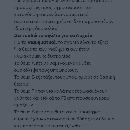
του Σηκοῦ Ἀπολογία, ένα κείμενο που απαιτεί
προσοχή ως προς τη μετάφραση και
κατανόηση του, ενώ οι γραμματικές-
συντακτικές παρατηρήσεις δεν παρουσιάζουν
ιδιαίτερη δυσκολία."
Δείτε εδώ το σχόλιο για τα Αρχαία
Για τα
Μαθηματικά
, το σχόλιο είναι το εξής:
"Τα θέματα των Μαθηματικών ήταν
κλιμακούμενης δυσκολίας.
Το θέμα Α ήταν αναμενόμενο και δεν
δυσκόλεψε τους υποψηφίους.
Το θέμα Β εξετάζει τους υποψηφίους σε βασική
θεωρία.
Το θέμα Γ ήταν για καλά προετοιμασμένους
μαθητές και ειδικά το Γ3 απαιτούσε ευχέρεια
πράξεων.
Το θέμα Δ ήταν σύνθετο και οι υποψήφιοι
έπρεπε έχουν κατανοήσει σε βάθος την ύλη για
να μπορέσουν να ανταπεξέλθουν."