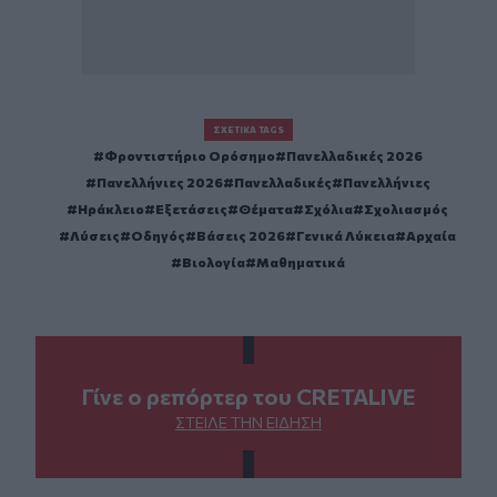
ΣΧΕΤΙΚΆ TAGS
Φροντιστήριο Ορόσημο
Πανελλαδικές 2026
Πανελλήνιες 2026
Πανελλαδικές
Πανελλήνιες
Ηράκλειο
Εξετάσεις
Θέματα
Σχόλια
Σχολιασμός
Λύσεις
Οδηγός
Βάσεις 2026
Γενικά Λύκεια
Αρχαία
Βιολογία
Μαθηματικά
Γίνε ο ρεπόρτερ του CRETALIVE
ΣΤΕΊΛΕ ΤΗΝ ΕΊΔΗΣΗ