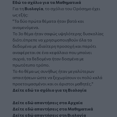
Εδώ το σχόλιο για τα Μαθηματικά
Για τη
Βιολογία
, το σχόλιο του Ορόσημο έχει
ως εξής:
"Τα δύο πρώτα θέματα ήταν βατά και
αναμενόμενα.
Το 3ο θέμα ήταν σαφώς υψηλότερης δυσκολίας
διότι έπρεπε να χρησιμοποιηθούν όλα τα
δεδομένα με ιδιαίτερη προσοχή και παρότι
αναφέρεται σε ένα κεφάλαιο που μπαίνει
συχνά, τα δεδομένα ήταν δοσμένα με
πρωτότυπο τρόπο.
Το 4ο θέμα ως συνήθως ήταν μεγαλύτερων
απαιτήσεων ώστε να ξεχωρίσουν οι πολύ καλά
προετοιμασμένοι και οι άριστοι μαθητές."
Δείτε εδώ το σχόλιο για τη Βιολογία
Δείτε εδώ απαντήσεις στα Αρχαία
Δείτε εδώ απαντήσεις στα Μαθηματικά
Δείτε εδώ απαντήσεις στη Βιολογία