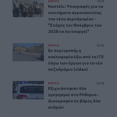
ΚΡΗΤΗ
10:15
Καστέλι: Υπογραφές για τα
συστήματα αεροναυτιλίας
του νέου αεροδρομίου -
"Στόχος τον Νοέμβριο του
2028 να λειτουργεί"
ΚΡΗΤΗ
10:36
Εκ περιτροπής η
κυκλοφορία έξω από το ΙΤΕ
λόγω των έργων για το νέο
πεζοδρόμιο (video)
ΚΡΗΤΗ
10:38
Εξιχνιάστηκαν δύο
εμπρησμοί στο Ρέθυμνο -
Δικογραφία σε βάρος δύο
ανδρών