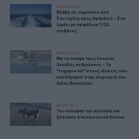
Βλάβη σε ταχύπλοο από Σαντορίνη προς Ηράκλειο - Στο 
ΚΡΗΤΗ
12:46
Βλάβη σε ταχύπλοο από Σαντορίνη π
Βλάβη σε ταχύπλοο από
Σαντορίνη προς Ηράκλειο - Στο
λιμάνι με ασφάλεια 1.123
επιβάτες
Με τα σκάφη τους έσωσαν δεκάδες ανθρώπους - Το "ευχ
ΚΡΗΤΗ
12:23
Με τα σκάφη τους έσωσαν δεκάδες 
Με τα σκάφη τους έσωσαν
δεκάδες ανθρώπους - Το
"ευχαριστώ" στους ιδιώτες που
συνέδραμαν στην πυρκαγιά του
Αγίου Βασιλείου
Πόμπια: Του έκλεψαν την αγελάδα και ξέσπασε στα κοιν
ΚΡΗΤΗ
12:17
Του έκλεψαν την αγελάδα και ξέσπα
Του έκλεψαν την αγελάδα και
ξέσπασε στα κοινωνικά δίκτυα