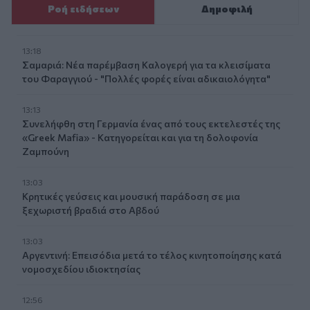
Ροή ειδήσεων
Δημοφιλή
13:18
Σαμαριά: Νέα παρέμβαση Καλογερή για τα κλεισίματα
του Φαραγγιού - "Πολλές φορές είναι αδικαιολόγητα"
13:13
Συνελήφθη στη Γερμανία ένας από τους εκτελεστές της
«Greek Mafia» - Κατηγορείται και για τη δολοφονία
Ζαμπούνη
13:03
Κρητικές γεύσεις και μουσική παράδοση σε μια
ξεχωριστή βραδιά στο Αβδού
13:03
Αργεντινή: Επεισόδια μετά το τέλος κινητοποίησης κατά
νομοσχεδίου ιδιοκτησίας
12:56