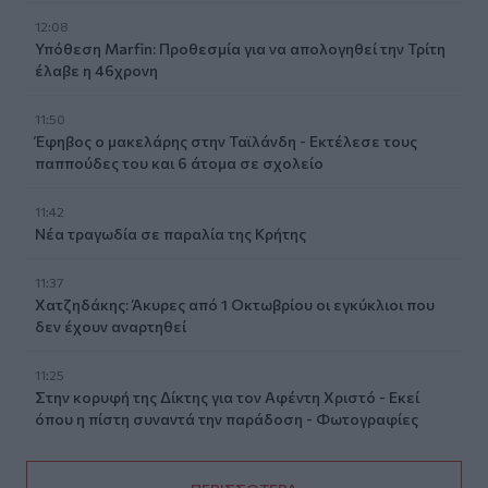
12:08
Υπόθεση Marfin: Προθεσμία για να απολογηθεί την Τρίτη
έλαβε η 46χρονη
11:50
Έφηβος ο μακελάρης στην Ταϊλάνδη - Εκτέλεσε τους
παππούδες του και 6 άτομα σε σχολείο
11:42
Νέα τραγωδία σε παραλία της Κρήτης
11:37
Χατζηδάκης: Άκυρες από 1 Οκτωβρίου οι εγκύκλιοι που
δεν έχουν αναρτηθεί
11:25
Στην κορυφή της Δίκτης για τον Αφέντη Χριστό - Εκεί
όπου η πίστη συναντά την παράδοση - Φωτογραφίες