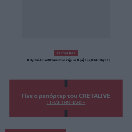
ΣΧΕΤΙΚΆ TAGS
Ηράκλειο
Πανεπιστήμιο Κρήτης
Μαθητές
Γίνε ο ρεπόρτερ του CRETALIVE
ΣΤΕΊΛΕ ΤΗΝ ΕΊΔΗΣΗ