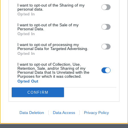
ζωντανεύει μνήμες και γεύσεις άλλων εποχών
I want to opt-out of the Sharing of my
personal data.
12:32
Opted In
Συνελήφθη στη Γερμανία 31χρονος καταζητούμενος για
I want to opt-out of the Sale of my
τρεις ανθρωποκτονίες στην Ελλάδα
Personal Data.
Opted In
12:25
Λακωνία: Θανατηφόρο τροχαίο στον Κλαδά
I want to opt-out of processing my
Personal Data for Targeted Advertising.
Opted In
12:23
Με τα σκάφη τους έσωσαν δεκάδες ανθρώπους - Το
I want to opt-out of Collection, Use,
"ευχαριστώ" στους ιδιώτες που συνέδραμαν στην
Retention, Sale, and/or Sharing of my
Personal Data that Is Unrelated with the
πυρκαγιά του Αγίου Βασιλείου
Purposes for which it was collected.
Opted Out
12:20
Και επίσημα το Ειδικό Χωροταξικό Πλαίσιο για τον
CONFIRM
Τουρισμό
12:17
Data Deletion
Data Access
Privacy Policy
Του έκλεψαν την αγελάδα και ξέσπασε στα κοινωνικά
δίκτυα