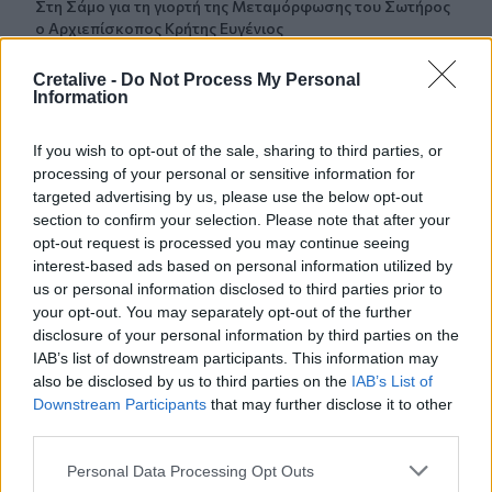
Στη Σάμο για τη γιορτή της Μεταμόρφωσης του Σωτήρος
ο Αρχιεπίσκοπος Κρήτης Ευγένιος
12:53
Cretalive -
Do Not Process My Personal
Information
ΕΟΤ: Η Ελλάδα στις κορυφαίες επιλογές των Ευρωπαίων
ταξιδιωτών
If you wish to opt-out of the sale, sharing to third parties, or
12:46
processing of your personal or sensitive information for
Βλάβη σε ταχύπλοο από Σαντορίνη προς Ηράκλειο - Στο
targeted advertising by us, please use the below opt-out
λιμάνι με ασφάλεια 1.123 επιβάτες
section to confirm your selection. Please note that after your
opt-out request is processed you may continue seeing
12:42
interest-based ads based on personal information utilized by
Στο 3,4% υποχώρησε ο πληθωρισμός τον Ιούλιο
us or personal information disclosed to third parties prior to
your opt-out. You may separately opt-out of the further
disclosure of your personal information by third parties on the
12:39
Xειροπέδες σε 16χρονο στη Φλωρεντία για την
IAB’s list of downstream participants. This information may
κατηγορία προπαγανδιστικής δράσης με τρομοκρατικό
also be disclosed by us to third parties on the
IAB’s List of
κίνητρο
Downstream Participants
that may further disclose it to other
third parties.
12:34
Personal Data Processing Opt Outs
Από τον αργαλειό στο εφτάζυμο: Η Κασταμονίτσα