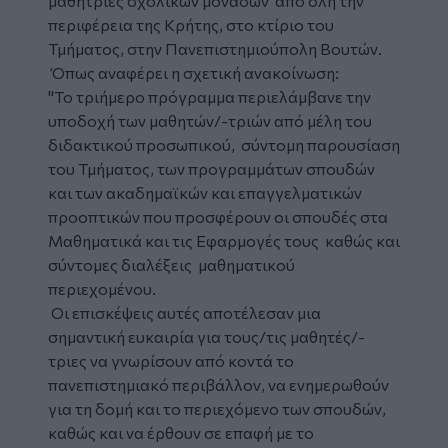
μαθήτριες σχολικών μονάδων από όλη την
περιφέρεια της Κρήτης, στο κτίριο του
Τμήματος, στην Πανεπιστημιούπολη Βουτών.
Όπως αναφέρει η σχετική ανακοίνωση:
"Το τριήμερο πρόγραμμα περιελάμβανε την
υποδοχή των μαθητών/-τριών από μέλη του
διδακτικού προσωπικού, σύντομη παρουσίαση
του Τμήματος, των προγραμμάτων σπουδών
και των ακαδημαϊκών και επαγγελματικών
προοπτικών που προσφέρουν οι σπουδές στα
Μαθηματικά και τις Εφαρμογές τους καθώς και
σύντομες διαλέξεις μαθηματικού
περιεχομένου.
Οι επισκέψεις αυτές αποτέλεσαν μια
σημαντική ευκαιρία για τους/τις μαθητές/-
τριες να γνωρίσουν από κοντά το
πανεπιστημιακό περιβάλλον, να ενημερωθούν
για τη δομή και το περιεχόμενο των σπουδών,
καθώς και να έρθουν σε επαφή με το