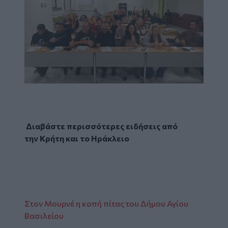
Διαβάστε περισσότερες ειδήσεις από
την
Κρήτη
και το
Ηράκλειο
Στον Μουρνέ η κοπή πίτας του Δήμου Αγίου
Βασιλείου