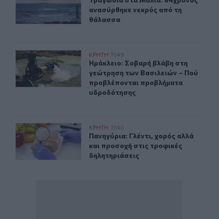
Τραγωδία στα Μάλια: 64χρονος αν
ανασύρθηκε νεκρός από τη
θάλασσα
Ηράκλειο: Σοβαρή βλάβη στη γεώτρηση των Βασιλειών
ΚΡΗΤΗ
11:49
Ηράκλειο: Σοβαρή βλάβη στη γεώτ
Ηράκλειο: Σοβαρή βλάβη στη
γεώτρηση των Βασιλειών – Πού
προβλέπονται προβλήματα
υδροδότησης
Πανηγύρια: Γλέντι, χορός αλλά και προσοχή στις τροφι
ΚΡΗΤΗ
11:40
Πανηγύρια: Γλέντι, χορός αλλά και
Πανηγύρια: Γλέντι, χορός αλλά
και προσοχή στις τροφικές
δηλητηριάσεις