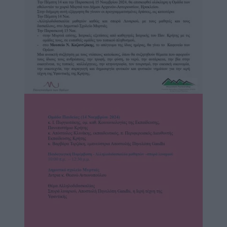
Image