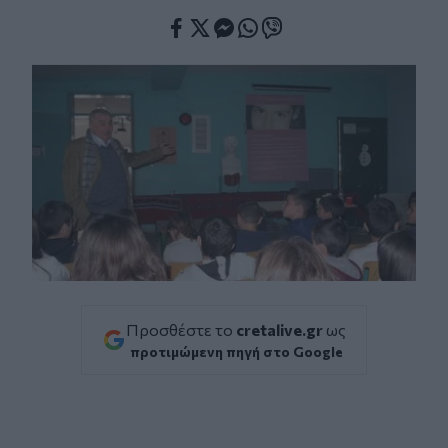
Facebook
Twitter
Messenger
Whatsapp
Viber
Προσθέστε το
cretalive.gr
ως
προτιμώμενη πηγή στο Google