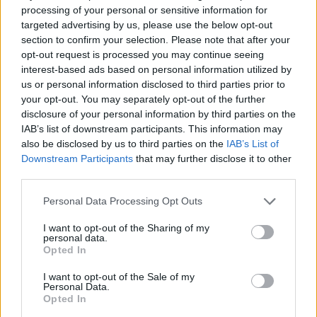
Λουτράκι: Νεκρός δίπλα σε κάδο σκουπιδιών
processing of your personal or sensitive information for
εντοπίστηκε ηλικιωμένος
targeted advertising by us, please use the below opt-out
section to confirm your selection. Please note that after your
13:08
opt-out request is processed you may continue seeing
«Χρυσές» διακοπές στην Ελλάδα: Το προφίλ των
interest-based ads based on personal information utilized by
τουριστών και οι βίλες των 168.000€ την εβδομάδα
us or personal information disclosed to third parties prior to
your opt-out. You may separately opt-out of the further
12:54
disclosure of your personal information by third parties on the
Ισπανία: Οι αρμόδιες αρχές έλεγξαν περίπου 200 αφίξεις
IAB’s list of downstream participants. This information may
ταξιδιωτών από την Ιταλία
also be disclosed by us to third parties on the
IAB’s List of
Downstream Participants
that may further disclose it to other
12:54
third parties.
Κρήτη: Ριπές ανέμου έως 110 χλμ την ώρα - Παραμένει ο
"κόκκινος" συναγερμός
Personal Data Processing Opt Outs
I want to opt-out of the Sharing of my
12:44
personal data.
Άρτα: Απολογούνται ο διευθυντής και ο τεχνικός
Opted In
ασφαλείας του ΔΕΔΔΗΕ
I want to opt-out of the Sale of my
Personal Data.
12:38
Opted In
Τουρνάς: Σε επιφυλακή ο κρατικός μηχανισμός