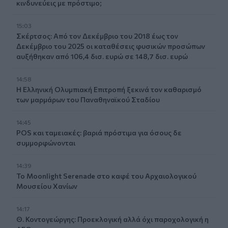
κινδυνεύεις με πρόστιμο;
15:03
Σκέρτσος: Από τον Δεκέμβριο του 2018 έως τον
Δεκέμβριο του 2025 οι καταθέσεις φυσικών προσώπων
αυξήθηκαν από 106,4 δισ. ευρώ σε 148,7 δισ. ευρώ
14:58
Η Ελληνική Ολυμπιακή Επιτροπή ξεκινά τον καθαρισμό
των μαρμάρων του Παναθηναϊκού Σταδίου
14:45
POS και ταμειακές: βαριά πρόστιμα για όσους δε
συμμορφώνονται
14:39
To Moonlight Serenade στο καφέ του Αρχαιολογικού
Μουσείου Χανίων
14:17
Θ. Κοντογεώργης: Προεκλογική αλλά όχι παροχολογική η