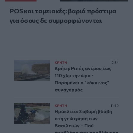
POS και ταμειακές: βαριά πρόστιμα
για όσους δε συμμορφώνονται
ΚΡΗΤΗ
12:54
Κρήτη: Ριπές ανέμου έως
110 χλμ την ώρα -
Παραμένει ο "κόκκινος"
συναγερμός
ΚΡΗΤΗ
11:49
Ηράκλειο: Σοβαρή βλάβη
στη γεώτρηση των
Βασιλειών – Πού
προβλέπονται προβλήματα