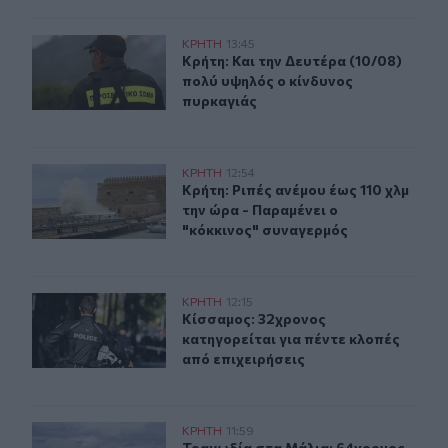
Κρήτη: Και την Δευτέρα (10/08) πολύ υψηλός ο κίνδυνο
ΚΡΗΤΗ
13:45
Κρήτη: Και την Δευτέρα (10/08) πο
Κρήτη: Και την Δευτέρα (10/08)
πολύ υψηλός ο κίνδυνος
πυρκαγιάς
Κρήτη: Ριπές ανέμου έως 110 χλμ την ώρα - Παραμένει ο
ΚΡΗΤΗ
12:54
Κρήτη: Ριπές ανέμου έως 110 χλμ τη
Κρήτη: Ριπές ανέμου έως 110 χλμ
την ώρα - Παραμένει ο
"κόκκινος" συναγερμός
Κίσσαμος: 32χρονος κατηγορείται για πέντε κλοπές από
ΚΡΗΤΗ
12:15
Κίσσαμος: 32χρονος κατηγορείται γ
Κίσσαμος: 32χρονος
κατηγορείται για πέντε κλοπές
από επιχειρήσεις
Τραγωδία στα Μάλια: 64χρονος ανασύρθηκε νεκρός απ
ΚΡΗΤΗ
11:59
Τραγωδία στα Μάλια: 64χρονος