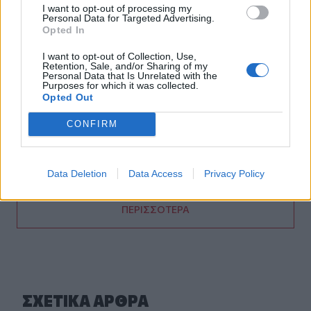
I want to opt-out of processing my
Personal Data for Targeted Advertising.
12:27
Opted In
Μήλος: Ελικόπτερο… προσγειώθηκε στο Σαρακήνικο για
να κάνουν μπάνιο οι επιβάτες του - Δείτε βίντεο
I want to opt-out of Collection, Use,
Retention, Sale, and/or Sharing of my
Personal Data that Is Unrelated with the
12:15
Purposes for which it was collected.
Κίσσαμος: 32χρονος κατηγορείται για πέντε κλοπές από
Opted Out
επιχειρήσεις
CONFIRM
12:14
Τροχαίο ατύχημα το πρωί στην Πάρνηθα - Στο
νοσοκομείο 4 άτομα
Data Deletion
Data Access
Privacy Policy
ΠΕΡΙΣΣΟΤΕΡΑ
ΣΧΕΤΙΚA AΡΘΡΑ