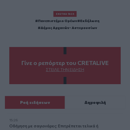
ΣΧΕΤΙΚΆ TAGS
Πανεπιστήμιο Ορέων
Εκδήλωση
Δήμος Αρχανών- Αστερουσίων
Γίνε ο ρεπόρτερ του CRETALIVE
ΣΤΕΊΛΕ ΤΗΝ ΕΊΔΗΣΗ
Ροή ειδήσεων
Δημοφιλή
15:26
Οδήγηση με σαγιονάρες: Επιτρέπεται τελικά ή