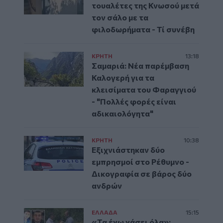
τουαλέτες της Κνωσού μετά
τον σάλο με τα
φιλοδωρήματα - Τί συνέβη
ΚΡΗΤΗ
13:18
Σαμαριά: Νέα παρέμβαση
Καλογερή για τα
κλεισίματα του Φαραγγιού
- "Πολλές φορές είναι
αδικαιολόγητα"
ΚΡΗΤΗ
10:38
Εξιχνιάστηκαν δύο
εμπρησμοί στο Ρέθυμνο -
Δικογραφία σε βάρος δύο
ανδρών
ΕΛΛAΔΑ
15:15
«Τα έχω χάσει όλα»: