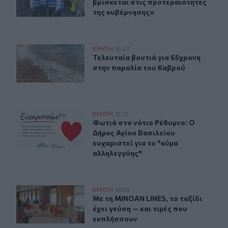
βρίσκεται στις προτεραιότητες
της κυβέρνησης»
Τελευταία βουτιά για 65χρονη στην παραλία του Καβρο
ΚΡΗΤΗ
15:27
Τελευταία βουτιά για 65χρονη στη
Τελευταία βουτιά για 65χρονη
στην παραλία του Καβρού
Φωτιά στο νότιο Ρέθυμνο: Ο Δήμος Αγίου Βασιλείου ευχ
ΚΡΗΤΗ
15:17
Φωτιά στο νότιο Ρέθυμνο: Ο Δήμος 
Φωτιά στο νότιο Ρέθυμνο: Ο
Δήμος Αγίου Βασιλείου
ευχαριστεί για το "κύμα
αλληλεγγύης"
Με τη MINOAN LINES, το ταξίδι έχει γεύση — και τιμές
ΚΡΗΤΗ
15:05
Με τη MINOAN LINES, το ταξίδι έχε
Με τη MINOAN LINES, το ταξίδι
έχει γεύση — και τιμές που
εκπλήσσουν