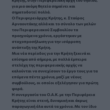
Κρήτης, στην Περιφερειακή αρχή του νησιού,
για μια ακόμη θητεία σημαίνει και
σηματοδοτεί πολλά.
Ο Περιφερειάρχης Κρήτης, κ. Σταύρος
Αρναουτάκης αλλά και το σύνολο των μελών
του Περιφερειακού Συμβουλίου τα
προηγούμενα χρόνια, εργάστηκαν με
στοχοπροσήλωση για την ισόρροπη
ανάπτυξη της Κρήτη.
Μια νέα περίοδος για την Κρήτη ξεκινά κι
επίσημα από σήμερα, με πολλά έμπειρα
στελέχη της περιφερειακής αρχής να
καλούνται να συνεχίσουν το έργο τους για τα
επόμενα πέντε χρόνια, μαζί με νέους
συμβούλους, οι οποίοι εξελέγησαν για πρώτη
φορά.
Η συνεργασία του Ο.Α.Κ. με την Περιφέρεια
Κρήτης είναι στενή, δυναμική και άκρως
παραγωγική όλα αυτά τα χρόνια. Με τον ίδιο