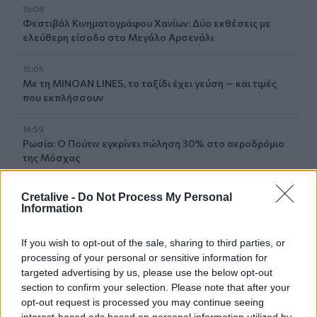
15:08
Φεστιβάλ Κινηματογράφου Χανίων: Δύο εκθέσεις με
ελεύθερη είσοδο στο Μεγάλο Αρσενάλι
15:05
Με τη MINOAN LINES, το ταξίδι έχει γεύση — και τιμές
που εκπλήσσουν
14:59
Ρωσία: Ο Πούτιν εγκρίνει πώληση 30% στο αεροδρόμιο
της Μόσχας
14:50
Cretalive -
Do Not Process My Personal
ΕΛΜΕΠΑ: Και σε ηλεκτρονική έκδοση τα πρακτικά του
Information
συνεδρίου για τη Ρένα Κυριακού
If you wish to opt-out of the sale, sharing to third parties, or
14:39
processing of your personal or sensitive information for
Ομάδα μεταναστών εντοπίστηκαν στον Άγιο Ιωάννη, στα
targeted advertising by us, please use the below opt-out
Καπετανιανά
section to confirm your selection. Please note that after your
opt-out request is processed you may continue seeing
14:36