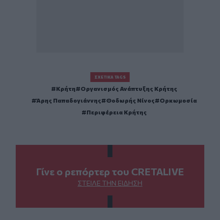
ΣΧΕΤΙΚΆ TAGS
Κρήτη
Οργανισμός Ανάπτυξης Κρήτης
Άρης Παπαδογιάννης
Θοδωρής Νίνος
Ορκωμοσία
Περιφέρεια Κρήτης
Γίνε ο ρεπόρτερ του CRETALIVE
ΣΤΕΊΛΕ ΤΗΝ ΕΊΔΗΣΗ