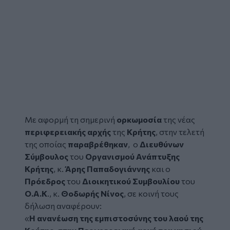
Με αφορμή τη σημερινή
ορκωμοσία
της νέας
περιφερειακής αρχής
της
Κρήτης
,
στην τελετή
της οποίας
παραβρέθηκαν
, ο
Διευθύνων
Σύμβουλος
του
Οργανισμού Ανάπτυξης
Κρήτης
, κ.
Άρης Παπαδογιάννης
και ο
Πρόεδρος
του
Διοικητικού Συμβουλίου
του
Ο.Α.Κ
., κ.
Θοδωρής Νίνος
, σε κοινή τους
δήλωση αναφέρουν:
«
Η ανανέωση της εμπιστοσύνης του λαού της