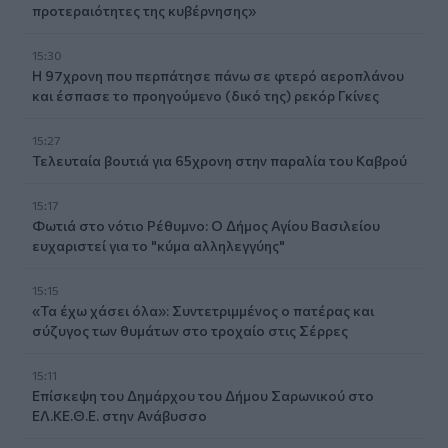
προτεραιότητες της κυβέρνησης»
15:30
Η 97χρονη που περπάτησε πάνω σε φτερό αεροπλάνου
και έσπασε το προηγούμενο (δικό της) ρεκόρ Γκίνες
15:27
Τελευταία βουτιά για 65χρονη στην παραλία του Καβρού
15:17
Φωτιά στο νότιο Ρέθυμνο: Ο Δήμος Αγίου Βασιλείου
ευχαριστεί για το "κύμα αλληλεγγύης"
15:15
«Τα έχω χάσει όλα»: Συντετριμμένος ο πατέρας και
σύζυγος των θυμάτων στο τροχαίο στις Σέρρες
15:11
Επίσκεψη του Δημάρχου του Δήμου Σαρωνικού στο
ΕΛ.ΚΕ.Θ.Ε. στην Ανάβυσσο