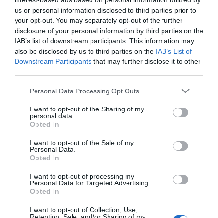
interest-based ads based on personal information utilized by
Θέουτα: Ταυτοποιούν τα θύματα της μαζικής εισροής
us or personal information disclosed to third parties prior to
your opt-out. You may separately opt-out of the further
14:29
disclosure of your personal information by third parties on the
Γερμανία: Εθνικό Συμβούλιο Ασφαλείας για το
IAB’s list of downstream participants. This information may
περιστατικό με drone στο αεροδρόμιο της Λειψίας
also be disclosed by us to third parties on the
IAB’s List of
Downstream Participants
that may further disclose it to other
14:29
third parties.
Χανιά: Θάνατος 64χρονου σε πισίνα ξενοδοχείου - Μια
σύλληψη
Personal Data Processing Opt Outs
I want to opt-out of the Sharing of my
14:21
personal data.
Ισπανία: Εξαρθρώθηκε οργάνωση που διακινούσε
Opted In
ναρκωτικά και μετανάστες
I want to opt-out of the Sale of my
Personal Data.
14:17
Opted In
Πολύ υψηλός κίνδυνος πυρκαγιάς στην Κρήτη το Σάββατο
-Σε επιφυλακή ο μηχανισμός Πολιτικής Προστασίας
I want to opt-out of processing my
Personal Data for Targeted Advertising.
Opted In
ΠΕΡΙΣΣΟΤΕΡΑ
I want to opt-out of Collection, Use,
Retention, Sale, and/or Sharing of my