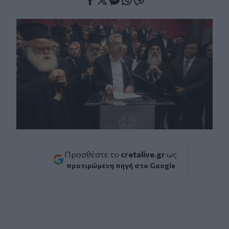
Facebook
Twitter
Messenger
Whatsapp
Viber
Προσθέστε το
cretalive.gr
ως
προτιμώμενη πηγή στο Google