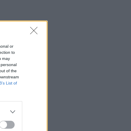
08:33
Μαύρη Θάλασσα: Η εμπορική ναυτιλία
στην πρώτη γραμμή ενός ακήρυχτου
πολέμου
08:26
sonal or
5G παντού, 6G στον ορίζοντα: Πού
ection to
βρίσκεται η Ελλάδα στη μεγάλη
ou may
τεχνολογική μετάβαση
 personal
out of the
08:18
 downstream
Ειδικό Χωροταξικό για τον Τουρισμό: Οι
B’s List of
νέοι κανόνες
08:12
Ελληνική Αναπτυξιακή Τράπεζα: Με
«προίκα» 2 δισ. ευρώ ανοίγει δρόμο για
δάνεια έως 5 δισ. σε μικρομεσαίες
08:05