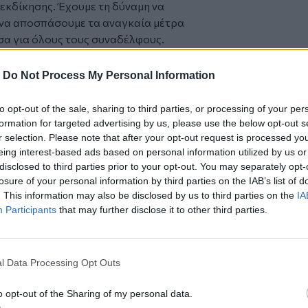
ιεκδίκησης. Έχουμε τη δύναμη να
 να αποσπάσουμε τα αναγκαία μέτρα
άσα για όλους τους συναδέλφους.
ονίσουμε την δράση ξεπερνωντας τις
ς του συνδικαλιστικου μας κινηματος,
-
Do Not Process My Personal Information
 διεκδικήσεις, σε αυτά που μας καίνε,
Να σταθούμε μπροστά στις απαιτήσεις
to opt-out of the sale, sharing to third parties, or processing of your per
γώνα. Χαιρετιζουμε την αποφαση του
formation for targeted advertising by us, please use the below opt-out s
ριανη κινητοποιηση αλλα χρειαζεται να
r selection. Please note that after your opt-out request is processed y
eing interest-based ads based on personal information utilized by us or
ικότητα και πεισμα την δραση μας
disclosed to third parties prior to your opt-out. You may separately opt-
 μας εξοντώνει, για να μπουν πολυ
losure of your personal information by third parties on the IAB’s list of
 επαγγελματιες στον αγωνα, για να
. This information may also be disclosed by us to third parties on the
IA
στικα κυβερνητικα σχεδια για
Participants
that may further disclose it to other third parties.
ν φιμωση καθε φωνης διεκδικησης και
τι μπορει να επιβαλει περιοριοσμους
ας “λουκετο” δεν προκειται να βαλει.
l Data Processing Opt Outs
 παρακάτω δίκαιων αιτημάτων μας,
περισσότερο ανάγκη, αυτούς που
o opt-out of the Sharing of my personal data.
υν εισόδημα κάτω των 12.000 ευρώ.