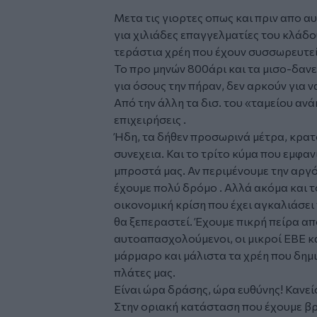
Μετα τις γιορτες οπως και πριν απο α
για χιλιάδες επαγγελματίες του κλάδο
τεράστια χρέη που έχουν συσσωρευτεί
Το προ μηνών 800άρι και τα μισο-δαν
για όσους την πήραν, δεν αρκούν για 
Από την άλλη τα δισ. του «ταμείου αν
επιχειρήσεις .
Ήδη, τα δήθεν προσωρινά μέτρα, κρατ
συνεχεια. Και το τρίτο κύμα που εμφανί
μπροστά μας. Αν περιμένουμε την αργ
έχουμε πολύ δρόμο . Αλλά ακόμα και τό
οικονομική κρίση που έχει αγκαλιάσει
θα ξεπεραστεί. Έχουμε πικρή πείρα απ
αυτοαπασχολούμενοι, οι μικροί ΕΒΕ κ
μάρμαρο και μάλιστα τα χρέη που δημ
πλάτες μας.
Είναι ώρα δράσης, ώρα ευθύνης! Κανείς
Στην οριακή κατάσταση που έχουμε βρ