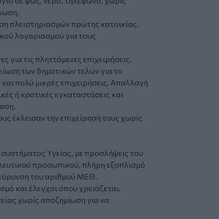
γιο σε φως, νερό, τηλέφωνο, χωρίς
λωση.
η πλειστηριασμών πρώτης κατοικίας.
κού λογαριασμού για τους
ς για τις πληττόμενες επιχειρήσεις,
μείωση των δημοτικών τελών για το
ς και πολύ μικρές επιχειρήσεις. Απαλλαγή
κές ή κρατικές εγκαταστάσεις και
αση.
υς έκλεισαν την επιχείρησή τους χωρίς
συστήματος Υγείας, με προσλήψεις του
ηλευτικού προσωπικού, πλήρη εξοπλισμό
εύρυνση του αριθμού ΜΕΘ.
σμό και έλεγχοι όπου χρειάζεται.
είας χωρίς αποζημίωση για να