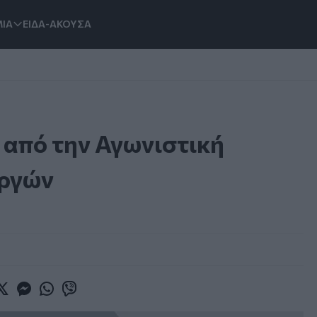
ΙΑ
ΕΙΔΑ-ΑΚΟΥΣΑ
από την Αγωνιστική
υργών
book
witter
Messenger
Whatsapp
Viber