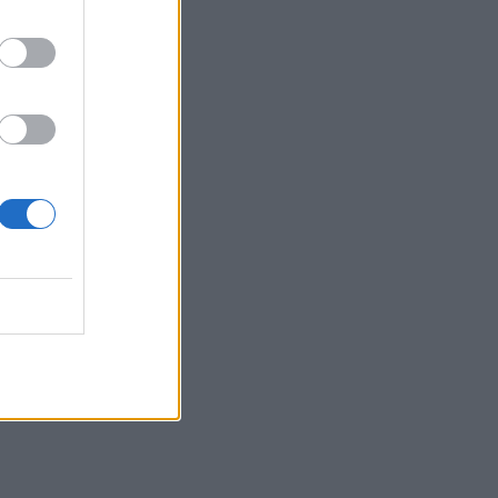
Επικίνδυνο “κοκτέιλ” μελτεμιών και
ζέστης το Σαββατοκύριακο – Και η
Κρήτη στο “κόκκινο” για φωτιές
07:57
Ο Ζελένσκι ευχαρίστησε την
αμερικανική Γερουσία για το
νομοσχέδιο επιβολής κυρώσεων στη
Ρωσία
07:51
Θεσσαλονίκη: Άγνωστοι τρύπησαν και
δηλητηρίασαν δέντρα στο κέντρο της
πόλης
07:43
Φωτιά στο Πόρτο Γερμενό: Σκύλος
επέστρεψε με εγκαύματα στα πόδια
στο σπίτι που τον φρόντιζαν
07:36