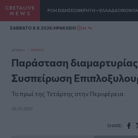
ΡΟΗ ΕΙΔΗΣΕΩΝ
ΚΡΗΤΗ
ΕΛΛΑΔΑ
ΟΙΚΟΝΟΜ
Homepage
ΣAΒΒΑΤΟ 8.8.2026
/
ΗΡΑΚΛΕΙΟ
31 °C
ΑΡΧΙΚΗ
/
ΚΡΉΤΗ
Παράσταση διαμαρτυρίας 
Συσπείρωση Επιπλοξυλο
Το πρωί της Τετάρτης στην Περιφέρεια
26.01.2021
SHARE:
Face
T