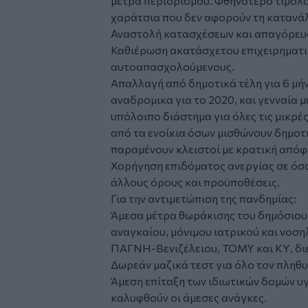
μέτρα περιορισμού. Φθηνότερο τιμολό
χαράτσια που δεν αφορούν τη κατανά
Αναστολή κατασχέσεων και απαγόρευσ
Καθιέρωση ακατάσχετου επιχειρηματι
αυτοαπασχολούμενους.
Απαλλαγή από δημοτικά τέλη για 6 μήνε
αναδρομικα για το 2020, και γενναία 
υπόλοιπο διάστημα για όλες τις μικρέ
από τα ενοίκια όσων μισθώνουν δημοτι
παραμένουν κλειστοί με κρατική απόφ
Χορήγηση επιδόματος ανεργίας σε όσο
άλλους όρους και προϋποθέσεις.
Για την αντιμετώπιση της πανδημίας:
Άμεσα μέτρα θωράκισης του δημόσιου 
αναγκαίου, μόνιμου ιατρικού και νοσ
ΠΑΓΝΗ-Βενιζέλειου, ΤΟΜΥ και ΚΥ, δι
Δωρεάν μαζικά τεστ για όλο τον πληθυ
Άμεση επίταξη των ιδιωτικών δομών υγ
καλυφθούν οι άμεσες ανάγκες.