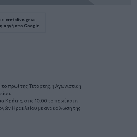
 το
cretalive.gr
ως
η πηγή στο Google
το πρωί της Τετάρτης,η Αγωνιστική
είου.
α Κρήτης, στις 10.00 το πρωί και η
ργών Ηρακλείου με ανακοίνωση της