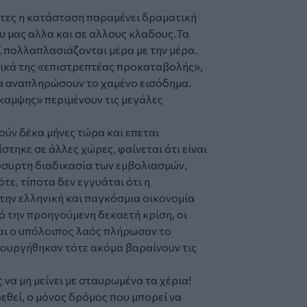
υτες η κατάσταση παραμένει δραματική
υ μας αλλα και σε αλλους κλαδους.Τα
 πολλαπλασιάζονται μέρα με την μέρα.
εικά της «επιστρεπτέας προκαταβολής»,
να αναπληρώσουν το χαμένο εισόδημα.
άκαμψης» περιμένουν τις μεγάλες
ούν δέκα μήνες τώρα και επεται
στηκε σε άλλες χώρες, φαίνεται ότι είναι
όσυρτη διαδικασία των εμβολιασμών,
τε, τίποτα δεν εγγυάται ότι η
 την ελληνική και παγκόσμια οικονομία
ό την προηγούμενη δεκαετή κρίση, οι
αι ο υπόλοιπος λαός πλήρωσαν το
ιουργήθηκαν τότε ακόμα βαραίνουν τις
 να μη μείνει με σταυρωμένα τα χέρια!
εθεί, ο μόνος δρόμος που μπορεί να