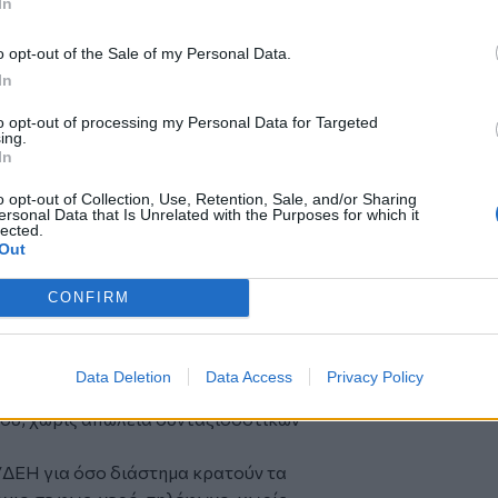
In
 και τις πληττόμενες επιχειρήσεις
o opt-out of the Sale of my Personal Data.
ευρώ για κάθε μήνα εφαρμογής
In
to opt-out of processing my Personal Data for Targeted
ν εφορία και τις τράπεζες. Να
ing.
% του κεφαλαίου για τους εν ενεργεία
In
ς και 50% για όσους είναι άνεργοι.
o opt-out of Collection, Use, Retention, Sale, and/or Sharing
ροκαταβολής» να μετατραπεί σε μη
ersonal Data that Is Unrelated with the Purposes for which it
lected.
 εισόδημα κάτω από 12.000 ευρώ. Άρση
Out
να ενταχθούν όλοι όσοι έχουν πραγματικά
CONFIRM
12.000 ευρώ, από το οικονομικό έτος
πιτηδεύματος. Μείωση των έμμεσων
Data Deletion
Data Access
Privacy Policy
σφάλισης αυτοαπασχολούμενων για όσο
ού, χωρίς απώλεια συνταξιοδοτικών
/ΔΕΗ για όσο διάστημα κρατούν τα