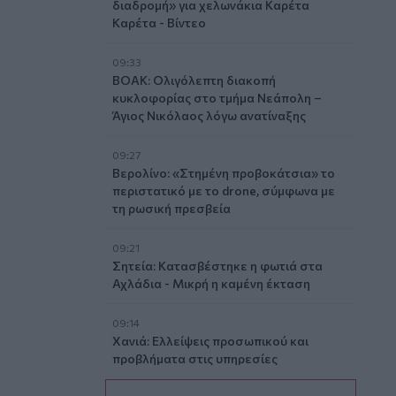
διαδρομή» για χελωνάκια Καρέτα
Καρέτα - Βίντεο
09:33
ΒΟΑΚ: Ολιγόλεπτη διακοπή
κυκλοφορίας στο τμήμα Νεάπολη –
Άγιος Νικόλαος λόγω ανατίναξης
09:27
Βερολίνο: «Στημένη προβοκάτσια» το
περιστατικό με το drone, σύμφωνα με
τη ρωσική πρεσβεία
09:21
Σητεία: Κατασβέστηκε η φωτιά στα
Αχλάδια - Μικρή η καμένη έκταση
09:14
Χανιά: Ελλείψεις προσωπικού και
προβλήματα στις υπηρεσίες
καθαριότητας