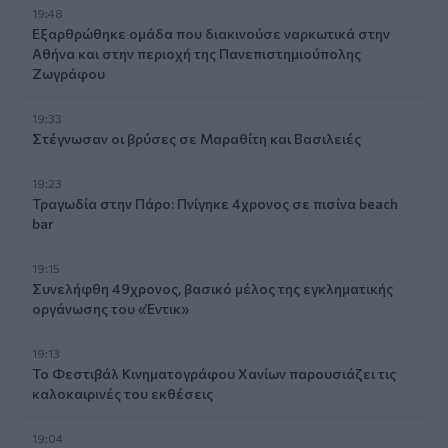
19:48
Εξαρθρώθηκε ομάδα που διακινούσε ναρκωτικά στην
Αθήνα και στην περιοχή της Πανεπιστημιούπολης
Ζωγράφου
19:33
Στέγνωσαν οι βρύσες σε Μαραθίτη και Βασιλειές
19:23
Τραγωδία στην Πάρο: Πνίγηκε 4χρονος σε πισίνα beach
bar
19:15
Συνελήφθη 49χρονος, βασικό μέλος της εγκληματικής
οργάνωσης του «Έντικ»
19:13
Το Φεστιβάλ Κινηματογράφου Χανίων παρουσιάζει τις
καλοκαιρινές του εκθέσεις
19:04