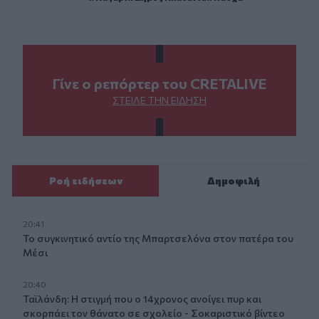
Γίνε ο ρεπόρτερ του CRETALIVE
ΣΤΕΊΛΕ ΤΗΝ ΕΊΔΗΣΗ
Ροή ειδήσεων
Δημοφιλή
20:41
Το συγκινητικό αντίο της Μπαρτσελόνα στον πατέρα του
Μέσι
20:40
Ταϊλάνδη: Η στιγμή που ο 14χρονος ανοίγει πυρ και
σκορπάει τον θάνατο σε σχολείο - Σοκαριστικό βίντεο