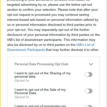
τη χρονολογία της μεγάλης έκρηξης
targeted advertising by us, please use the below opt-out
section to confirm your selection. Please note that after your
18:22
opt-out request is processed you may continue seeing
ΟΦΗ: Έκλεισε τον Λορέντσο Ντίκμαν
interest-based ads based on personal information utilized by
us or personal information disclosed to third parties prior to
18:21
your opt-out. You may separately opt-out of the further
ΕΛΓΕΚΑ: Προληπτική ανάκληση γνωστής μαρμελάδας
disclosure of your personal information by third parties on the
φράουλα
IAB’s list of downstream participants. This information may
also be disclosed by us to third parties on the
IAB’s List of
Downstream Participants
that may further disclose it to other
ΠΕΡΙΣΣΟΤΕΡΑ
third parties.
Personal Data Processing Opt Outs
I want to opt-out of the Sharing of my
personal data.
Opted In
ΣΧΕΤΙΚA AΡΘΡΑ
I want to opt-out of the Sale of my
Personal Data.
Opted In
Θλίψη για τον Χανς: Δόθηκε από το Ηράκλειο για υιοθεσ
ΚΡΗΤΗ
20:14
Θλίψη για τον Χανς: Δόθηκε από το 
Θλίψη για τον Χανς: Δόθηκε από
I want to opt-out of processing my