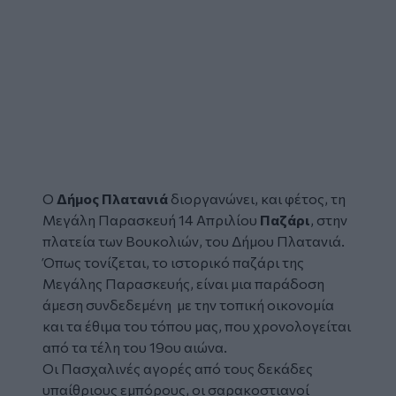
Ο
Δήμος Πλατανιά
διοργανώνει, και φέτος, τη
Μεγάλη Παρασκευή 14 Απριλίου
Παζάρι
, στην
πλατεία των Βουκολιών, του Δήμου Πλατανιά.
Όπως τονίζεται, το ιστορικό παζάρι της
Μεγάλης Παρασκευής, είναι μια παράδοση
άμεση συνδεδεμένη με την τοπική οικονομία
και τα έθιμα του τόπου μας, που χρονολογείται
από τα τέλη του 19ου αιώνα.
Οι Πασχαλινές αγορές από τους δεκάδες
υπαίθριους εμπόρους, οι σαρακοστιανοί