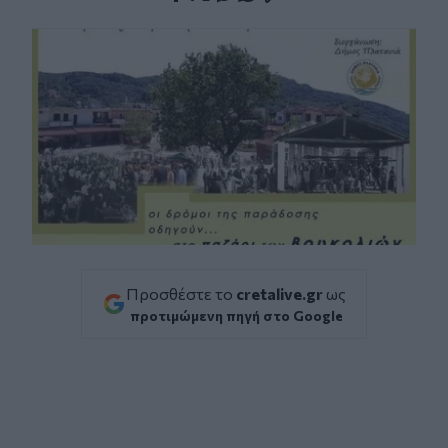
Facebook
Twitter
Messenger
Whatsapp
Viber
Προσθέστε το
cretalive.gr
ως
προτιμώμενη πηγή στο Google