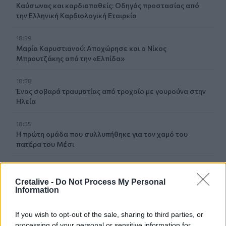
Καύσωνας και καρδιοπαθείς: Οδηγός προστασίας από
την Ελληνική Καρδιολογική Εταιρεία
18:59
Μαρία Καρυστιανού: Αποχώρησε και ο Νίκος
Μπρουτζάκης από την «Ελπίδα»
18:58
Ένας σοβαρά τραυματίας από τροχαίο με γουρούνα στην
Ηλεία
18:55
Η πρώτη ομάδα που συλλυπήθηκε για τον χαμό του
πατέρα του Μέσι
18:45
Τα «Παραμύθια του Σαββάτου»… πάνε διακοπές!
Cretalive -
Do Not Process My Personal
Information
18:38
Μυστήριο 3.500 ετών στη Σαντορίνη: Ο 15χρονος που δεν
If you wish to opt-out of the sale, sharing to third parties, or
πρόλαβε να ξεφύγει από το τσουνάμι μπορεί ν' αλλάξει
processing of your personal or sensitive information for