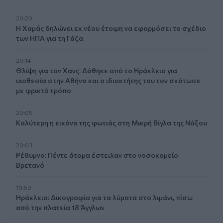
20:20
Η Χαμάς δηλώνει εκ νέου έτοιμη να εφαρμόσει το σχέδιο
των ΗΠΑ για τη Γάζα
20:14
Θλίψη για τον Χανς: Δόθηκε από το Ηράκλειο για
υιοθεσία στην Αθήνα και ο ιδιοκτήτης του τον σκότωσε
με φρικτό τρόπο
20:05
Καλύτερη η εικόνα της φωτιάς στη Μικρή Βίγλα της Νάξου
20:03
Ρέθυμνο: Πέντε άτομα έστειλαν στο νοσοκομείο
Βρετανό
19:59
Ηράκλειο: Δικογραφία για τα λύματα στο λιμάνι, πίσω
από την πλατεία 18 Άγγλων