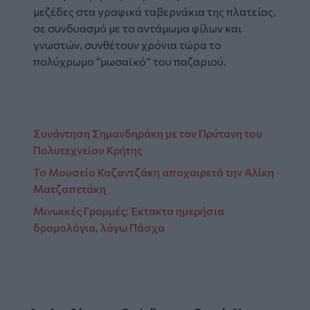
μεζέδες στα γραφικά ταβερνάκια της πλατείας,
σε συνδυασμό με το αντάμωμα φίλων και
γνωστών, συνθέτουν χρόνια τώρα το
πολύχρωμο “μωσαϊκό” του παζαριού.
Συνάντηση Σημανδηράκη με τον Πρύτανη του
Πολυτεχνείου Κρήτης
Το Μουσείο Καζαντζάκη αποχαιρετά την Αλίκη
Ματζαπετάκη
Μινωικές Γραμμές: Έκτακτα ημερήσια
δρομολόγια, λόγω Πάσχα