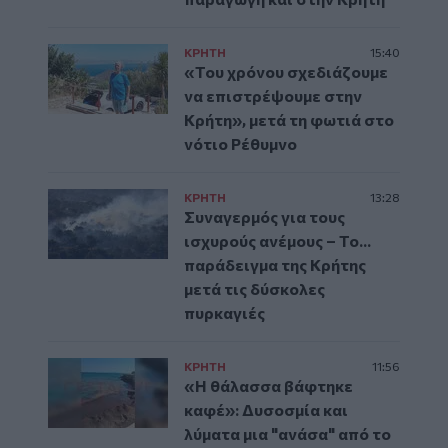
ΚΡΗΤΗ
15:40
«Του χρόνου σχεδιάζουμε
να επιστρέψουμε στην
Κρήτη», μετά τη φωτιά στο
νότιο Ρέθυμνο
ΚΡΗΤΗ
13:28
Συναγερμός για τους
ισχυρούς ανέμους – Το...
παράδειγμα της Κρήτης
μετά τις δύσκολες
πυρκαγιές
ΚΡΗΤΗ
11:56
«Η θάλασσα βάφτηκε
καφέ»: Δυσοσμία και
λύματα μια "ανάσα" από το