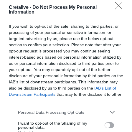
17:59
Cretalive -
Do Not Process My Personal
Το μαρτύριο της σταγόνας στην Φορτέτσα: Τρεις μέρες
Information
χωρίς νερό!
If you wish to opt-out of the sale, sharing to third parties, or
17:51
Πεζοπορία από τη Μίλατο έως την παραλία των Ανωγείων
processing of your personal or sensitive information for
targeted advertising by us, please use the below opt-out
section to confirm your selection. Please note that after your
17:45
opt-out request is processed you may continue seeing
Σκέψεις για απευθείας αεροπορική σύνδεση του
interest-based ads based on personal information utilized by
Ηρακλείου με την Ινδία!
us or personal information disclosed to third parties prior to
your opt-out. You may separately opt-out of the further
17:38
disclosure of your personal information by third parties on the
Η Τεχνητή Νοημοσύνη «αλλάζει» τον εγκέφαλό μας
IAB’s list of downstream participants. This information may
also be disclosed by us to third parties on the
IAB’s List of
17:29
Downstream Participants
that may further disclose it to other
Ο νεότερος κάτοχος διαρκείας του ΟΦΗ είναι... 2 μηνών!
third parties.
Personal Data Processing Opt Outs
ΠΕΡΙΣΣΟΤΕΡΑ
I want to opt-out of the Sharing of my
personal data.