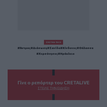
ΣΧΕΤΙΚΆ TAGS
Άντρας
Διάσωση
Σανίδα
Κίνδυνος
Θάλασσα
Χερσόνησος
Ηράκλειο
Γίνε ο ρεπόρτερ του CRETALIVE
ΣΤΕΊΛΕ ΤΗΝ ΕΊΔΗΣΗ