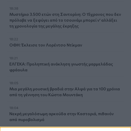
18:38
Μυστήριο 3.500 ετών στη Σαντορίνη: Ο 15χρονος που δεν
πρόλαβε να ξεφύγει από το τσουνάμι μπορεί ν' αλλάξει
τη χρονολογία της μεγάλης έκρηξης
18:22
ΟΦΗ: Έκλεισε τον Λορέντσο Ντίκμαν
18:21
ΕΛΓΕΚΑ: Προληπτική ανάκληση γνωστής μαρμελάδας
φράουλα
18:05
Μια μεγάλη μουσική βραδιά στην Αλφά για τα 100 χρόνια
από τη γέννηση του Κώστα Μουντάκη
18:04
Νεκρή μεγαλόσωμη αρκούδα στην Καστοριά, πιθανόν
από πυροβολισμό