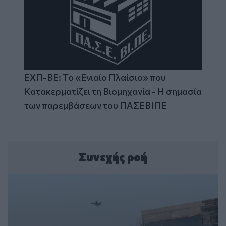
ΕΧΠ-ΒΕ: Το «Ενιαίο Πλαίσιο» που
Κατακερματίζει τη Βιομηχανία - Η σημασία
των παρεμβάσεων του ΠΑΣΕΒΙΠΕ
Συνεχής ροή