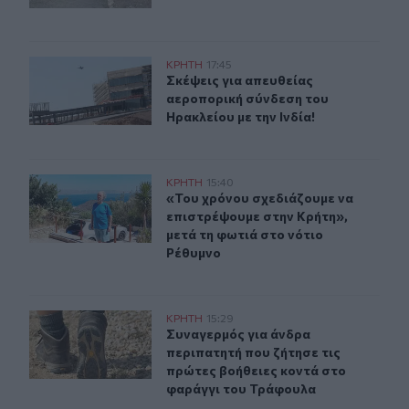
Σκέψεις για απευθείας αεροπορική σύνδεση του Ηρακλεί
ΚΡΗΤΗ
17:45
Σκέψεις για απευθείας αεροπορική 
Σκέψεις για απευθείας
αεροπορική σύνδεση του
Ηρακλείου με την Ινδία!
«Του χρόνου σχεδιάζουμε να επιστρέψουμε στην Κρήτη»
ΚΡΗΤΗ
15:40
«Του χρόνου σχεδιάζουμε να επιστρ
«Του χρόνου σχεδιάζουμε να
επιστρέψουμε στην Κρήτη»,
μετά τη φωτιά στο νότιο
Ρέθυμνο
Συναγερμός για άνδρα περιπατητή που ζήτησε τις πρώτ
ΚΡΗΤΗ
15:29
Συναγερμός για άνδρα περιπατητή 
Συναγερμός για άνδρα
περιπατητή που ζήτησε τις
πρώτες βοήθειες κοντά στο
φαράγγι του Τράφουλα