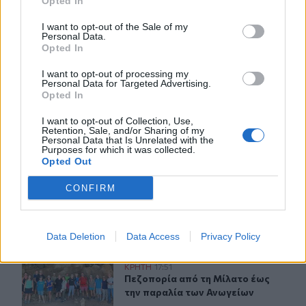
Opted In
I want to opt-out of the Sale of my
Personal Data.
ΣΧΕΤΙΚA AΡΘΡΑ
Opted In
I want to opt-out of processing my
Personal Data for Targeted Advertising.
Το Φεστιβάλ Κινηματογράφου Χανίων παρουσιάζει τις κ
ΚΡΗΤΗ
19:13
Opted In
Το Φεστιβάλ Κινηματογράφου Χανίω
Το Φεστιβάλ Κινηματογράφου
Χανίων παρουσιάζει τις
I want to opt-out of Collection, Use,
καλοκαιρινές του εκθέσεις
Retention, Sale, and/or Sharing of my
Personal Data that Is Unrelated with the
Purposes for which it was collected.
Opted Out
Μια μεγάλη μουσική βραδιά στην Αλφά για τα 100 χρόν
ΚΡΗΤΗ
18:05
CONFIRM
Μια μεγάλη μουσική βραδιά στην Α
Μια μεγάλη μουσική βραδιά στην
Αλφά για τα 100 χρόνια από τη
γέννηση του Κώστα Μουντάκη
Data Deletion
Data Access
Privacy Policy
Πεζοπορία από τη Μίλατο έως την παραλία των Ανωγεί
ΚΡΗΤΗ
17:51
Πεζοπορία από τη Μίλατο έως την 
Πεζοπορία από τη Μίλατο έως
την παραλία των Ανωγείων