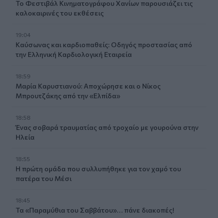
Το Φεστιβάλ Κινηματογράφου Χανίων παρουσιάζει τις
καλοκαιρινές του εκθέσεις
19:04
Καύσωνας και καρδιοπαθείς: Οδηγός προστασίας από
την Ελληνική Καρδιολογική Εταιρεία
18:59
Μαρία Καρυστιανού: Αποχώρησε και ο Νίκος
Μπρουτζάκης από την «Ελπίδα»
18:58
Ένας σοβαρά τραυματίας από τροχαίο με γουρούνα στην
Ηλεία
18:55
Η πρώτη ομάδα που συλλυπήθηκε για τον χαμό του
πατέρα του Μέσι
18:45
Τα «Παραμύθια του Σαββάτου»… πάνε διακοπές!