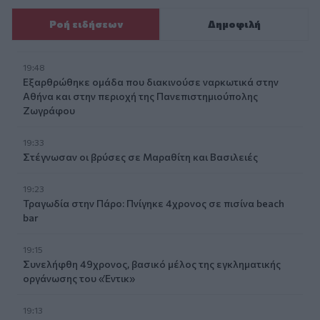
Ροή ειδήσεων
Δημοφιλή
19:48
Εξαρθρώθηκε ομάδα που διακινούσε ναρκωτικά στην
Αθήνα και στην περιοχή της Πανεπιστημιούπολης
Ζωγράφου
19:33
Στέγνωσαν οι βρύσες σε Μαραθίτη και Βασιλειές
19:23
Τραγωδία στην Πάρο: Πνίγηκε 4χρονος σε πισίνα beach
bar
19:15
Συνελήφθη 49χρονος, βασικό μέλος της εγκληματικής
οργάνωσης του «Έντικ»
19:13