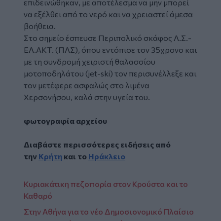
επιδεινώθηκαν, με αποτέλεσμα να μην μπορεί
να εξέλθει από το νερό και να χρειαστεί άμεσα
βοήθεια.
Στο σημείο έσπευσε Περιπολικό σκάφος Λ.Σ.-
ΕΛ.ΑΚΤ. (ΠΛΣ), όπου εντόπισε τον 35χρονο και
με τη συνδρομή χειριστή θαλασσίου
μοτοποδηλάτου (jet-ski) τον περισυνέλλεξε και
τον μετέφερε ασφαλώς στο λιμένα
Χερσονήσου, καλά στην υγεία του.
φωτογραφία αρχείου
Διαβάστε περισσότερες ειδήσεις από
την
Κρήτη
και το
Ηράκλειο
Κυριακάτικη πεζοπορία στον Κρούστα και το
Καθαρό
Στην Αθήνα για το νέο Δημοσιονομικό Πλαίσιο