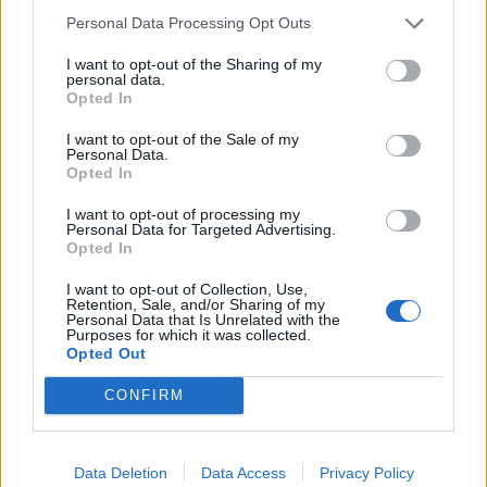
Δαμάστα με θέμα τη βία και την
Personal Data Processing Opt Outs
πρόληψή της
I want to opt-out of the Sharing of my
personal data.
Opted In
Δήμος Αγίου Νικολάου: «Κανένα έργο δεν χάθηκε – Οι 
ΚΡΗΤΗ
17:39
Δήμος Αγίου Νικολάου: «Κανένα έρ
Δήμος Αγίου Νικολάου: «Κανένα
I want to opt-out of the Sale of my
έργο δεν χάθηκε – Οι
Personal Data.
παρεμβάσεις στις αθλητικές
Opted In
υποδομές προχωρούν»
I want to opt-out of processing my
Personal Data for Targeted Advertising.
Opted In
Προσωρινή διακοπή κυκλοφορίας την Παρασκευή στο
ΚΡΗΤΗ
16:44
Προσωρινή διακοπή κυκλοφορίας 
Προσωρινή διακοπή
I want to opt-out of Collection, Use,
Retention, Sale, and/or Sharing of my
κυκλοφορίας την Παρασκευή
Personal Data that Is Unrelated with the
στον ΒΟΑΚ
Purposes for which it was collected.
Opted Out
CONFIRM
Ο Βλαδίμηρος Κυριακίδης στο πλευρό των παιδιών του
ΚΡΗΤΗ
16:41
Ο Βλαδίμηρος Κυριακίδης στο πλευ
Ο Βλαδίμηρος Κυριακίδης στο
πλευρό των παιδιών του ΠΑΓΝΗ
για 5η χρονιά
Data Deletion
Data Access
Privacy Policy