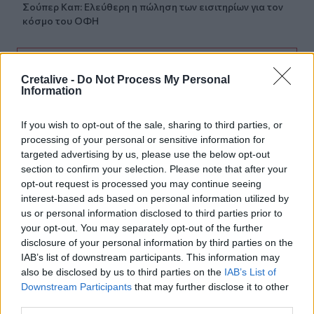
Σούπερ Καπ: Ελεύθερη η πώληση των εισιτηρίων για τον
κόσμο του ΟΦΗ
ΠΕΡΙΣΣΟΤΕΡΑ
Cretalive -
Do Not Process My Personal
Information
If you wish to opt-out of the sale, sharing to third parties, or
processing of your personal or sensitive information for
targeted advertising by us, please use the below opt-out
ΣΧΕΤΙΚA AΡΘΡΑ
section to confirm your selection. Please note that after your
opt-out request is processed you may continue seeing
interest-based ads based on personal information utilized by
Ρέθυμνο: Κάλεσμα των οικοδόμων για μαζική συμμετοχ
ΚΡΗΤΗ
17:56
Ρέθυμνο: Κάλεσμα των οικοδόμων γ
Ρέθυμνο: Κάλεσμα των
us or personal information disclosed to third parties prior to
οικοδόμων για μαζική συμμετοχή
your opt-out. You may separately opt-out of the further
στο συλλαλητήριο της ΔΕΘ
disclosure of your personal information by third parties on the
IAB’s list of downstream participants. This information may
also be disclosed by us to third parties on the
IAB’s List of
Downstream Participants
that may further disclose it to other
Ηράκλειο: Εκδήλωση στη Δαμάστα με θέμα τη βία και τη
ΚΡΗΤΗ
17:46
third parties.
Ηράκλειο: Εκδήλωση στη Δαμάστα με
Ηράκλειο: Εκδήλωση στη