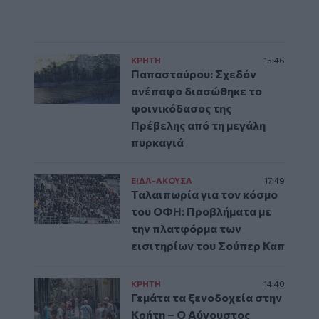
ΚΡΗΤΗ
15:46
Παπασταύρου: Σχεδόν
ανέπαφο διασώθηκε το
φοινικόδασος της
Πρέβελης από τη μεγάλη
πυρκαγιά
ΕΙΔΑ-ΑΚΟΥΣΑ
17:49
Ταλαιπωρία για τον κόσμο
του ΟΦΗ: Προβλήματα με
την πλατφόρμα των
εισιτηρίων του Σούπερ Καπ
ΚΡΗΤΗ
14:40
Γεμάτα τα ξενοδοχεία στην
Κρήτη – Ο Αύγουστος