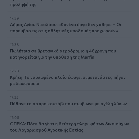
πρόληψή της
17:39
Δήμος Αγίου Νικολάου: «Κανένα έργο δεν χάθηκε – Οι
παρεμβάσεις στις αθλητικές υποδομές προχωρούν»
17:38
Πωλήτρια σε βρετανικό αεροδρόμιο η 46χρονη που
κατηγορείται για την υπόθεση της Marfin
17:28
Κρήτη: Το ναυλωμένο πλοίο έφυγε, οι μετανάστες πήγαν
με λεωφορεία
17:25
Πέθανε το άσπρο κουτάβι που συμβίωνε με αγέλη λύκων
17:06
ΟΠΕΚΑ: Πότε θα γίνει η δεύτερη πληρωμή των δικαιούχων
του Λογαριασμού Αγροτικής Εστίας