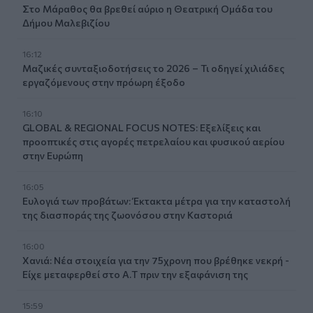
Στο Μάραθος θα βρεθεί αύριο η Θεατρική Ομάδα του
Δήμου Μαλεβιζίου
16:12
Μαζικές συνταξιοδοτήσεις το 2026 – Τι οδηγεί χιλιάδες
εργαζόμενους στην πρόωρη έξοδο
16:10
GLOBAL & REGIONAL FOCUS NOTES: Εξελίξεις και
προοπτικές στις αγορές πετρελαίου και φυσικού αερίου
στην Ευρώπη
16:05
Ευλογιά των προβάτων: Έκτακτα μέτρα για την καταστολή
της διασποράς της ζωονόσου στην Καστοριά
16:00
Χανιά: Νέα στοιχεία για την 75χρονη που βρέθηκε νεκρή -
Είχε μεταφερθεί στο Α.Τ πριν την εξαφάνιση της
15:59