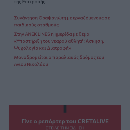
της Επιτροπής.
Συνάντηση Θραψανιώτη με εργαζόμενους σε
παιδικούς σταθμούς
Στην ANEK LINES η ημερίδα με θέμα
«Υποστήριξη του νεαρού αθλητή: Άσκηση,
Ψυχολογία και Διατροφή»
Μονοδρομείται ο παραλιακός δρόμος του
Αγίου Νικολάου
Γίνε ο ρεπόρτερ του CRETALIVE
ΣΤΕΊΛΕ ΤΗΝ ΕΊΔΗΣΗ