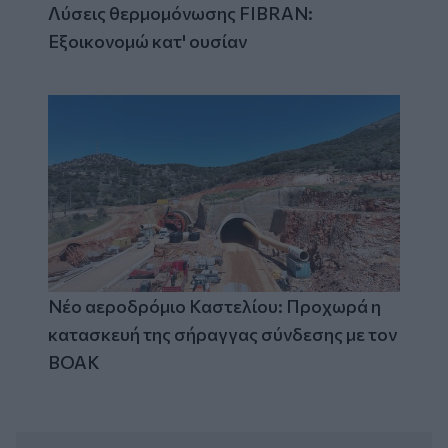
Λύσεις θερμομόνωσης FIBRAN:
Εξοικονομώ κατ' ουσίαν
Νέο αεροδρόμιο Καστελίου: Προχωρά η
κατασκευή της σήραγγας σύνδεσης με τον
ΒΟΑΚ