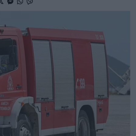
book
witter
Messenger
Whatsapp
Viber