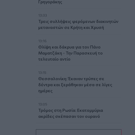
Γρηγοράκης
13:33
Τρεις συλλήψεις φερόμενων διακινητών
μεταναστών σε Κρήτη και Χρυσή
13:16
Θλίψη και δάκρυα για τον Πάνο
Μαματζάκη - Την Παρασκευή το
τελευταίο αντίο
13:15
Θεσσαλονίκη: Έκαναν τρύπες σε
δέντρα και ξεράθηκαν μέσα σε λίγες
ημέρες
13:05
Τρόμος στη Ρωσία: Εκατομμύρια
ακρίδες σκέπασαν τον ουρανό
13:00