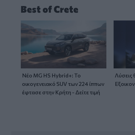
Best of Crete
Νέο MG HS Hybrid+: Το
Λύσεις
οικογενειακό SUV των 224 ίππων
Εξοικον
έφτασε στην Κρήτη - Δείτε τιμή