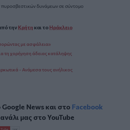
ων πυροσβεστικών δυνάμεων σε σύντομο
από την
Κρήτη
και το
Ηράκλειο
οπορώντας με ασφάλεια»
ια τη χορήγηση άδειας κατάληψης
ναρκωτικά - Ανάμεσα τους ανήλικος
ο
Google News
και στο
Facebook
κανάλι μας στο
YouTube