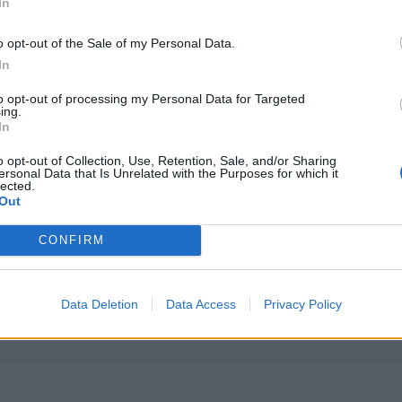
In
o opt-out of the Sale of my Personal Data.
σε Κρήτη και Χρυσή
Θλίψη και δάκρυα για τον Πάνο Μαματζάκη - Την Παρασ
ΚΡΗΤΗ
13:16
ινητών μεταναστών σε Κρήτη και Χρυσή
Θλίψη και δάκρυα για τον Πάνο Μαμ
Θλίψη και δάκρυα για τον Πάνο
In
Μαματζάκη - Την Παρασκευή το
to opt-out of processing my Personal Data for Targeted
τελευταίο αντίο
ing.
In
διεύθυνσης Δίωξης και Εξιχνίασης Εγκλημάτων Ηρακλείου
Φωτιά σε ξύλινο σπίτι κοντά στην Αγία Μαρίνα Φαιστού
ΚΡΗΤΗ
11:44
o opt-out of Collection, Use, Retention, Sale, and/or Sharing
ο Ανηλίκων της Υποδιεύθυνσης Δίωξης και Εξιχνίασης Εγκ
Πυκνοί καπνοί ανησύχησαν Σίβα και 
Πυκνοί καπνοί ανησύχησαν Σίβα
ersonal Data that Is Unrelated with the Purposes for which it
και Καμηλάρι - Φωτιά σε ξύλινο
lected.
σπίτι
Out
CONFIRM
Data Deletion
Data Access
Privacy Policy