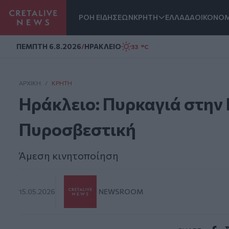
ΡΟΗ ΕΙΔΗΣΕΩΝ
ΚΡΗΤΗ
ΕΛΛΑΔΑ
ΟΙΚΟΝΟΜ
Homepage
ΠΕΜΠΤΗ 6.8.2026
/
ΗΡΑΚΛΕΙΟ
33 °C
ΑΡΧΙΚΗ
/
ΚΡΉΤΗ
Ηράκλειο: Πυρκαγιά στην 
Πυροσβεστική
Άμεση κινητοποίηση
15.05.2026
NEWSROOM