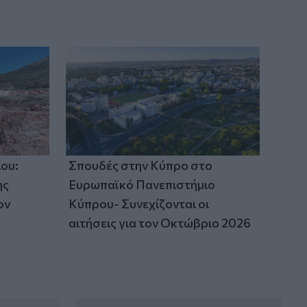
Η «Άρρητη Σάρκα» ταξιδεύει στο
Μουσείο Σύγχρονης Τέχνης Χανίων
11:46
Οι νιγηριανές δυνάμεις ασφαλείας
διέσωσαν 308 θύματα απαγωγής
ου:
Σπουδές στην Κύπρο στο
ης
Ευρωπαϊκό Πανεπιστήμιο
ον
Κύπρου- Συνεχίζονται οι
αιτήσεις για τον Οκτώβριο 2026