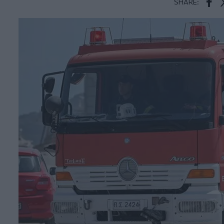
SHARE:
Face
T