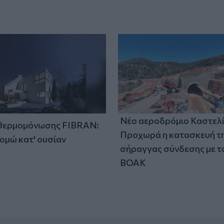
Νέο αεροδρόμιο Καστελί
 θερμομόνωσης FIBRAN:
Προχωρά η κατασκευή τ
ομώ κατ' ουσίαν
σήραγγας σύνδεσης με τ
ΒΟΑΚ