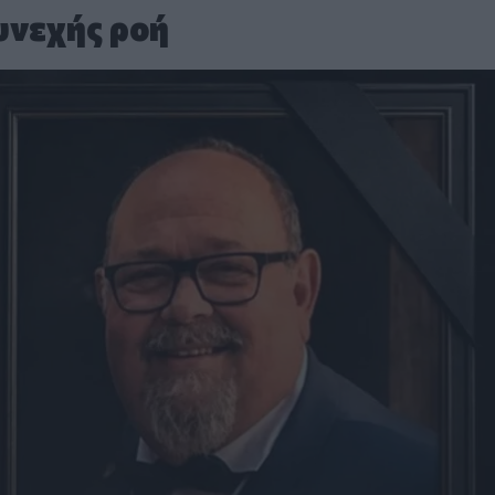
υνεχής ροή