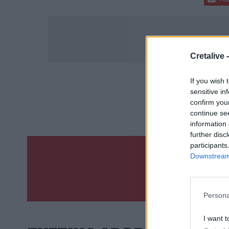
Cretalive 
If you wish 
ΣΧΕΤ
sensitive in
confirm you
Πυρκαγιά
continue se
information 
further disc
participants
Downstream 
Γίνε ο ρεπόρτ
ΣΤΕΊΛΕ 
Persona
I want t