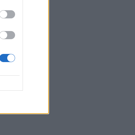
με γουρούνα στην Ηλεία
18:55
Η πρώτη ομάδα που συλλυπήθηκε για
τον χαμό του πατέρα του Μέσι
18:45
Τα «Παραμύθια του Σαββάτου»… πάνε
διακοπές!
18:38
Μυστήριο 3.500 ετών στη Σαντορίνη: Ο
15χρονος που δεν πρόλαβε να ξεφύγει
από το τσουνάμι μπορεί ν' αλλάξει τη
χρονολογία της μεγάλης έκρηξης
18:22
ΟΦΗ: Έκλεισε τον Λορέντσο Ντίκμαν
18:21
ΕΛΓΕΚΑ: Προληπτική ανάκληση γνωστής