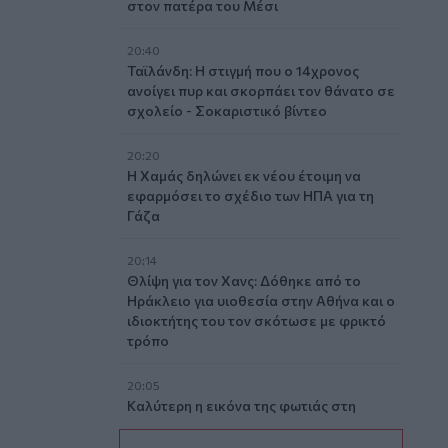
στον πατέρα του Μέσι
20:40
Ταϊλάνδη: Η στιγμή που ο 14χρονος
ανοίγει πυρ και σκορπάει τον θάνατο σε
σχολείο - Σοκαριστικό βίντεο
20:20
Η Χαμάς δηλώνει εκ νέου έτοιμη να
εφαρμόσει το σχέδιο των ΗΠΑ για τη
Γάζα
20:14
Θλίψη για τον Χανς: Δόθηκε από το
Ηράκλειο για υιοθεσία στην Αθήνα και ο
ιδιοκτήτης του τον σκότωσε με φρικτό
τρόπο
20:05
Καλύτερη η εικόνα της φωτιάς στη
Μικρή Βίγλα της Νάξου