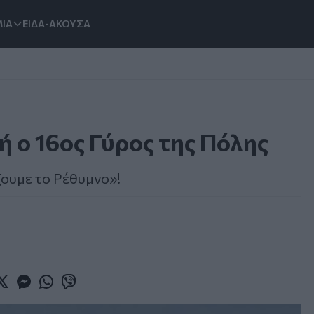
ΙΑ
ΕΙΔΑ-ΑΚΟΥΣΑ
ή ο 16ος Γύρος της Πόλης
ζουμε το Ρέθυμνο»!
book
witter
Messenger
Whatsapp
Viber