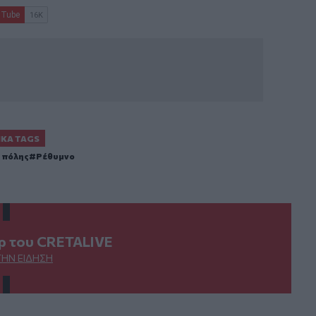
ΙΚΆ TAGS
 πόλης
Ρέθυμνο
ερ του CRETALIVE
ΤΗΝ ΕΊΔΗΣΗ