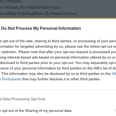
ού Σταυρού.
νο πετάμε, δεν περπατάμε
» έχει
α, καθώς περιλαμβάνει έξι παράλληλους
 10.000 μέτρων και απευθύνεται σε μια
-
Do Not Process My Personal Information
ι στην ατζέντα της διοργάνωσης είναι οι
to opt-out of the sale, sharing to third parties, or processing of your per
ικές και ομαδικές (άνω των 10 ατόμων)
formation for targeted advertising by us, please use the below opt-out s
r selection. Please note that after your opt-out request is processed y
κές και ομαδικές (άνω των 10 ατόμων)
eing interest-based ads based on personal information utilized by us or
disclosed to third parties prior to your opt-out. You may separately opt-
losure of your personal information by third parties on the IAB’s list of
τές Δημοτικών Σχολείων, με εκκίνηση
. This information may also be disclosed by us to third parties on the
IA
Participants
that may further disclose it to other third parties.
τές Γυμνασίων και Λυκείων, με εκκίνηση
 με εκκίνηση στις 09:15
l Data Processing Opt Outs
γένειες («
Family Run
») , με εκκίνηση στις
o opt-out of the Sharing of my personal data.
 για άλλη μια φορά σε μια καταξιωμένη