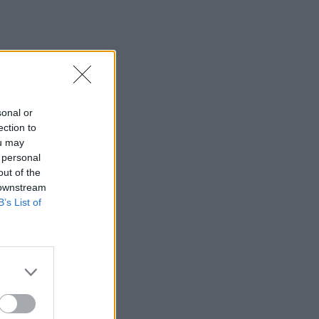
19:15
Συνελήφθη 49χρονος, βασικό μέλος της
εγκληματικής οργάνωσης του «Έντικ»
19:13
Το Φεστιβάλ Κινηματογράφου Χανίων
sonal or
παρουσιάζει τις καλοκαιρινές του
ection to
εκθέσεις
ou may
 personal
19:04
out of the
Καύσωνας και καρδιοπαθείς: Οδηγός
 downstream
προστασίας από την Ελληνική
B’s List of
Καρδιολογική Εταιρεία
18:59
Μαρία Καρυστιανού: Αποχώρησε και ο
Νίκος Μπρουτζάκης από την «Ελπίδα»
18:58
Ένας σοβαρά τραυματίας από τροχαίο