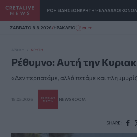
ΡΟΗ ΕΙΔΗΣΕΩΝ
ΚΡΗΤΗ
ΕΛΛΑΔΑ
ΟΙΚΟΝΟΜ
Homepage
ΣAΒΒΑΤΟ 8.8.2026
/
ΗΡΑΚΛΕΙΟ
29 °C
ΑΡΧΙΚΗ
/
ΚΡΉΤΗ
Ρέθυμνο: Αυτή την Κυριακ
«Δεν περπατάμε, αλλά πετάμε και πλημμυρί
15.05.2026
NEWSROOM
SHARE:
Face
T