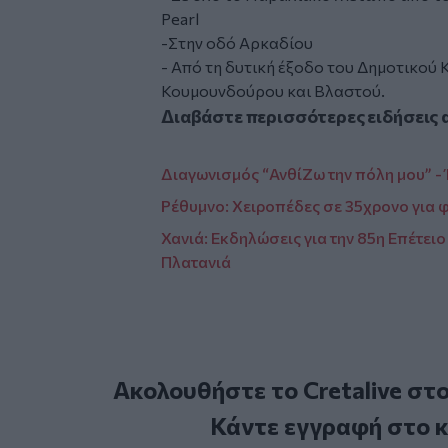
Pearl
-Στην οδό Αρκαδίου
- Από τη δυτική έξοδο του Δημοτικού
Κουμουνδούρου και Βλαστού.
Διαβάστε περισσότερες ειδήσεις 
Διαγωνισμός “ΑνθίΖω την πόλη μου” - Έ
Ρέθυμνο: Χειροπέδες σε 35χρονο για φ
Χανιά: Εκδηλώσεις για την 85η Επέτει
Πλατανιά
Ακολουθήστε το Cretalive στ
Κάντε εγγραφή στο 