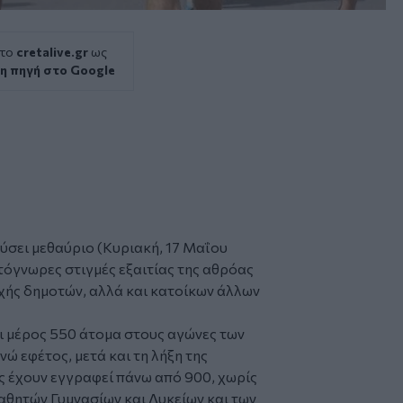
 το
cretalive.gr
ως
η πηγή στο Google
σει μεθαύριο (Κυριακή, 17 Μαΐου
τόγνωρες στιγμές εξαιτίας της αθρόας
χής δημοτών, αλλά και κατοίκων άλλων
ι μέρος 550 άτομα στους αγώνες των
νώ εφέτος, μετά και τη λήξη της
 έχουν εγγραφεί πάνω από 900, χωρίς
αθητών Γυμνασίων και Λυκείων και των