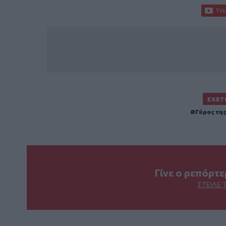
ΣΧΕΤ
Γύρος της
Γίνε ο ρεπόρτ
ΣΤΕΊΛΕ 