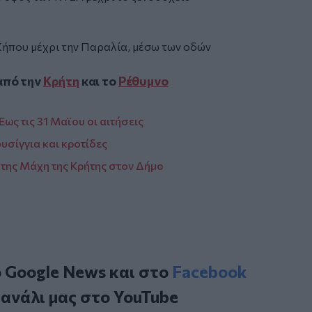
 Κήπου μέχρι την Παραλία, μέσω των οδών
από την
Κρήτη
και το
Ρέθυμνο
ως τις 31 Μαϊου οι αιτήσεις
υσίγγια και κροτίδες
ο της Μάχη της Κρήτης στον Δήμο
ο
Google News
και στο
Facebook
κανάλι μας στο
YouTube