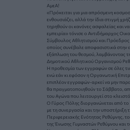
ΑμεΑ!
«
Πρόκειται για μια απρόσμενη κοσμο
ενθουσιάζει, αλλά την ίδια στιγμή χρήζ
τηρηθούν οι κανόνες ασφαλείας και ν
εμπειρία
» τόνισε ο Αντιδήμαρχος Οικ
Σύμβουλος Αθλητισμού και Πρόεδρος
οποίος συνέβαλε αποφασιστικά στην α
εξάπλωση του θεσμού, λαμβάνοντας τ
Δημοτικού Αθλητικού Οργανισμού Ρε
Η προθεσμία των εγγραφών σε όλες τις
ενώ εάν κι εφόσον η Οργανωτική Επιτρ
επιπλέον εγγραφών-αρκεί να μην παρα
θα πραγματοποιηθούν το Σάββατο, από 
του Αγώνα που λειτουργεί στο κλεισ
Ο Γύρος Πόλης διοργανώνεται από το 
με τη συνεργασία και την υποστήριξη 
Περιφερειακής Ενότητας Ρεθύμνης, τ
της Ένωσης Γυμναστών Ρεθύμνου και 