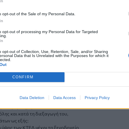
In
ήλωση που χαρίζει σε όλους τους
έχουσες, ανεξαρτήτως ηλικίας και
o opt-out of the Sale of my Personal Data.
ογονητική, απολαυστική και βιωματική
In
ία να γνωρίσουν ακόμη περισσότερο την
to opt-out of processing my Personal Data for Targeted
ing.
ων θα δοθεί στις 09: από τον Δημοτικό
In
ν στον δρόμο οι συμμετέχοντες και οι
ρίες.
o opt-out of Collection, Use, Retention, Sale, and/or Sharing
ersonal Data that Is Unrelated with the Purposes for which it
α πραγματοποιηθεί επίσης στον
lected.
Out
ις 12:00 θα λάβει χώρα και η τελετή των
CONFIRM
μετέχοντες και τις συμμετέχουσες για
ι επισημαίνουν την ανάγκη τήρησης των
την παραλαβή των πακέτων, την
Data Deletion
Data Access
Privacy Policy
ης και την παράδοση των προσωπικών
έχουν ήδη ενημερωθεί.
λης και κατά τη διεξαγωγή του,
άτων ως εξής:
 ύψος των ΚΤΕΛ μέχρι το ξενοδοχείο