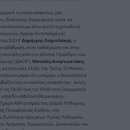
συρροή η οποία ασφαλώς μας
ει ιδιαίτερης διαχείρισης ώστε να
α απολαύσουμε όλοι αυτή τη μοναδική
ονομικών, πρώην Εντεταλμένος
 του ΣΔΥΡ
Δημήτρης Λαχνιδάκης,
ο
ναβάθμιση, στην καθιέρωση και στην
η σκυτάλη από τον άλλοτε Προέδρο του
θύμνης (ΔΑΟΡ),
Μανώλη Αναγνωστάκη.
 κατηγορίες έληξε την Τρίτη, 12 Μαΐου,
οπή εκτιμήσει ότι υπάρχει η δυνατότητα
βιάζονται οι κανόνες ασφαλείας- αυτές
τις 13:00 έως τις 19:00 στη Γραμματεία
τό γήπεδο «Μελίνα Μερκούρη».
Τμήμα Αθλητισμού του Δήμου Ρεθύμνης,
της Περιφέρειας Κρήτης, της
ου Συλλόγου Δρομέων Υγείας Ρεθύμνου,
του Τμήματος Σαμαρειτών, Διασωστών και