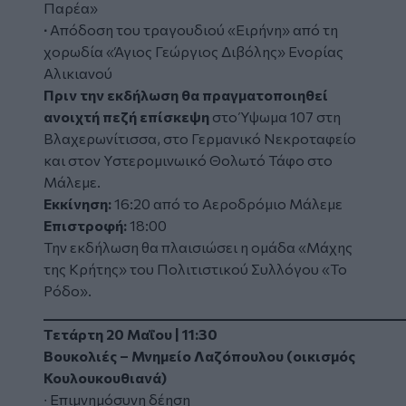
Παρέα»
∙
Απόδοση του τραγουδιού
«Ειρήνη»
από τη
χορωδία «Άγιος Γεώργιος Διβόλης» Ενορίας
Αλικιανού
Πριν την εκδήλωση θα πραγματοποιηθεί
ανοιχτή πεζή επίσκεψη
στο Ύψωμα 107 στη
Βλαχερωνίτισσα, στο Γερμανικό Νεκροταφείο
και στον Υστερομινωικό Θολωτό Τάφο στο
Μάλεμε.
Εκκίνηση:
16:20 από το Αεροδρόμιο Μάλεμε
Επιστροφή:
18:00
Την εκδήλωση θα πλαισιώσει η ομάδα «Μάχης
της Κρήτης» του Πολιτιστικού Συλλόγου «Το
Ρόδο».
_________________________________________________________
Τετάρτη 20 Μαΐου | 11:30
Βουκολιές – Μνημείο Λαζόπουλου (οικισμός
Κουλουκουθιανά)
∙ Επιμνημόσυνη δέηση