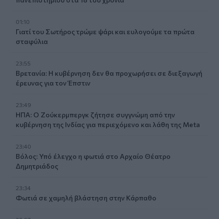
01:10
Γιατί του Σωτήρος τρώμε ψάρι και ευλογούμε τα πρώτα
σταφύλια
23:55
Βρετανία: Η κυβέρνηση δεν θα προχωρήσει σε διεξαγωγή
έρευνας για τον Έπστιν
23:49
ΗΠΑ: Ο Ζούκερμπεργκ ζήτησε συγγνώμη από την
κυβέρνηση της Ινδίας για περιεχόμενο και λάθη της Meta
23:40
Βόλος: Υπό έλεγχο η φωτιά στο Αρχαίο Θέατρο
Δημητριάδος
23:34
Φωτιά σε χαμηλή βλάστηση στην Κάρπαθο