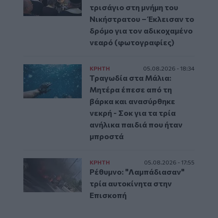
τρισάγιο στη μνήμη του
Νικήστρατου – Έκλεισαν το
δρόμο για τον αδικοχαμένο
νεαρό (φωτογραφίες)
ΚΡΗΤΗ
05.08.2026 - 18:34
Τραγωδία στα Μάλια:
Μητέρα έπεσε από τη
βάρκα και ανασύρθηκε
νεκρή - Σοκ για τα τρία
ανήλικα παιδιά που ήταν
μπροστά
ΚΡΗΤΗ
05.08.2026 - 17:55
Ρέθυμνο: "Λαμπάδιασαν"
τρία αυτοκίνητα στην
Επισκοπή