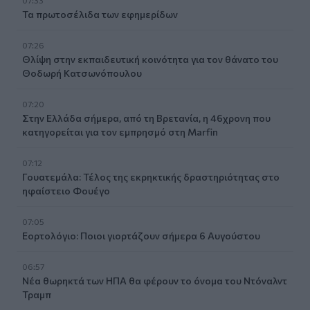
Τα πρωτοσέλιδα των εφημερίδων
07:26
Θλίψη στην εκπαιδευτική κοινότητα για τον θάνατο του
Θοδωρή Κατσωνόπουλου
07:20
Στην Ελλάδα σήμερα, από τη Βρετανία, η 46χρονη που
κατηγορείται για τον εμπρησμό στη Marfin
07:12
Γουατεμάλα: Τέλος της εκρηκτικής δραστηριότητας στο
ηφαίστειο Φουέγο
07:05
Εορτολόγιο: Ποιοι γιορτάζουν σήμερα 6 Αυγούστου
06:57
Νέα θωρηκτά των ΗΠΑ θα φέρουν το όνομα του Ντόναλντ
Τραμπ