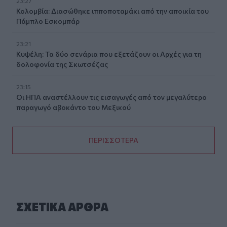
23:27
Κολομβία: Διασώθηκε ιπποποταμάκι από την αποικία του
Πάμπλο Εσκομπάρ
23:21
Κυψέλη: Τα δύο σενάρια που εξετάζουν οι Αρχές για τη
δολοφονία της Σκωτσέζας
23:15
Οι ΗΠΑ αναστέλλουν τις εισαγωγές από τον μεγαλύτερο
παραγωγό αβοκάντο του Μεξικού
ΠΕΡΙΣΣΟΤΕΡΑ
ΣΧΕΤΙΚA AΡΘΡΑ