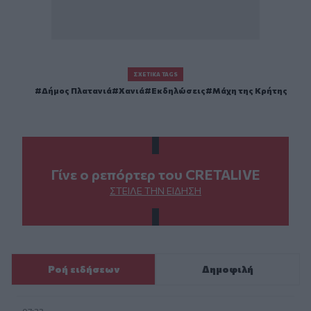
ΣΧΕΤΙΚΆ TAGS
Δήμος Πλατανιά
Χανιά
Εκδηλώσεις
Μάχη της Κρήτης
Γίνε ο ρεπόρτερ του CRETALIVE
ΣΤΕΊΛΕ ΤΗΝ ΕΊΔΗΣΗ
Ροή ειδήσεων
Δημοφιλή
07:33