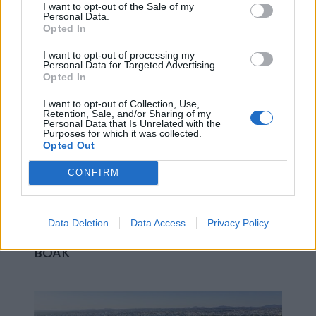
Λύσεις θερμομόνωσης FIBRAN:
I want to opt-out of the Sale of my
Personal Data.
Εξοικονομώ κατ' ουσίαν
Opted In
I want to opt-out of processing my
Personal Data for Targeted Advertising.
Opted In
I want to opt-out of Collection, Use,
Retention, Sale, and/or Sharing of my
Personal Data that Is Unrelated with the
Purposes for which it was collected.
Opted Out
CONFIRM
Νέο αεροδρόμιο Καστελίου: Προχωρά η
Data Deletion
Data Access
Privacy Policy
κατασκευή της σήραγγας σύνδεσης με τον
ΒΟΑΚ