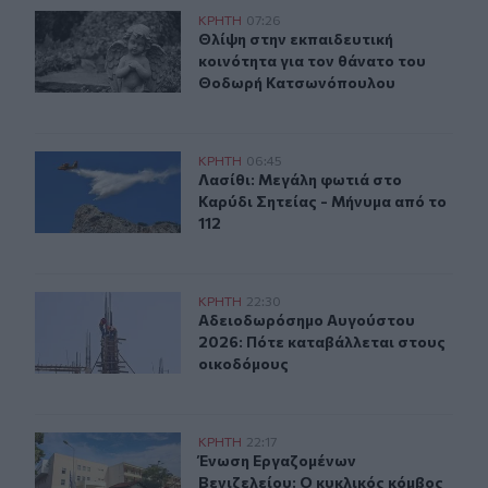
Θλίψη στην εκπαιδευτική κοινότητα για τον θάνατο τ
ΚΡΗΤΗ
07:26
Θλίψη στην εκπαιδευτική κοινότητ
Θλίψη στην εκπαιδευτική
κοινότητα για τον θάνατο του
Θοδωρή Κατσωνόπουλου
Λασίθι: Μεγάλη φωτιά στο Καρύδι Σητείας - Μήνυμα από
ΚΡΗΤΗ
06:45
Λασίθι: Μεγάλη φωτιά στο Καρύδι Σ
Λασίθι: Μεγάλη φωτιά στο
Καρύδι Σητείας - Μήνυμα από το
112
Αδειοδωρόσημο Αυγούστου 2026: Πότε καταβάλλεται 
ΚΡΗΤΗ
22:30
Αδειοδωρόσημο Αυγούστου 2026: Π
Αδειοδωρόσημο Αυγούστου
2026: Πότε καταβάλλεται στους
οικοδόμους
Ένωση Εργαζομένων Βενιζελείου: Ο κυκλικός κόμβος να
ΚΡΗΤΗ
22:17
Ένωση Εργαζομένων Βενιζελείου: Ο 
Ένωση Εργαζομένων
Βενιζελείου: Ο κυκλικός κόμβος