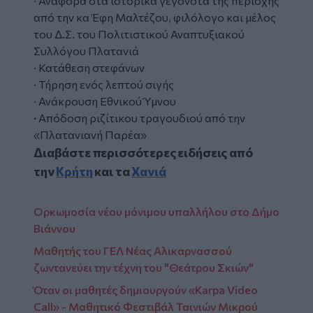
∙ Αναφορά στα ιστορικά γεγονότα της περιοχής
από την κα Έφη Μαλτέζου, φιλόλογο και μέλος
του Δ.Σ. του Πολιτιστικού Αναπτυξιακού
Συλλόγου Πλατανιά
∙ Κατάθεση στεφάνων
∙ Τήρηση ενός λεπτού σιγής
∙ Ανάκρουση Εθνικού Ύμνου
∙
Απόδοση ριζίτικου τραγουδιού από την
«Πλατανιανή Παρέα»
Διαβάστε περισσότερες ειδήσεις από
την
Κρήτη
και τα
Χανιά
Ορκωμοσία νέου μόνιμου υπαλλήλου στο Δήμο
Βιάννου
Μαθητής του ΓΕΛ Νέας Αλικαρνασσού
ζωντανεύει την τέχνη του "Θεάτρου Σκιών"
Όταν οι μαθητές δημιουργούν «Karpa Video
Call» - Μαθητικό Φεστιβάλ Ταινιών Μικρού