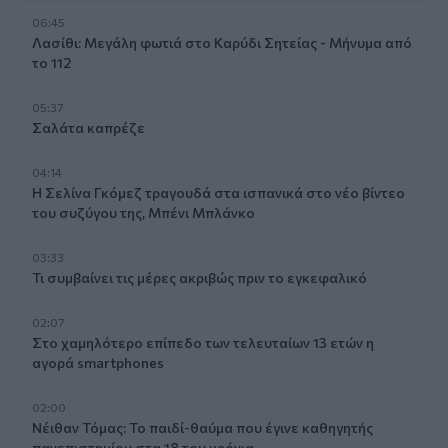
06:45
Λασίθι: Μεγάλη φωτιά στο Καρύδι Σητείας - Μήνυμα από
το 112
05:37
Σαλάτα καπρέζε
04:14
Η Σελίνα Γκόμεζ τραγουδά στα ισπανικά στο νέο βίντεο
του συζύγου της, Μπένι Μπλάνκο
03:33
Τι συμβαίνει τις μέρες ακριβώς πριν το εγκεφαλικό
02:07
Στο χαμηλότερο επίπεδο των τελευταίων 13 ετών η
αγορά smartphones
02:00
Νέιθαν Τόμας: Το παιδί-θαύμα που έγινε καθηγητής
πανεπιστημίου στα 18 του χρόνια