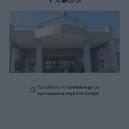
Facebook
Twitter
Messenger
Whatsapp
Viber
Προσθέστε το
cretalive.gr
ως
προτιμώμενη πηγή στο Google