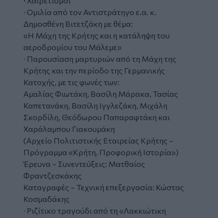
∙
Χαιρετισμοί
∙ Ομιλία από τον Αντιστράτηγο ε.α. κ.
Δημοσθένη Βιτετζάκη με θέμα:
«Η Μάχη της Κρήτης και η κατάληψη του
αεροδρομίου του Μάλεμε»
∙ Παρουσίαση μαρτυριών από τη Μάχη της
Κρήτης και την περίοδο της Γερμανικής
Κατοχής, με τις φωνές των:
Αμαλίας Φιωτάκη, Βασίλη Μάρακα, Τασίας
Καπετανάκη, Βασίλη Ιγγλεζάκη, Μιχάλη
Σκορδίλη, Θεόδωρου Παπαραφτάκη και
Χαράλαμπου Γιακουμάκη
(Αρχείο Πολιτιστικής Εταιρείας Κρήτης –
Πρόγραμμα «Κρήτη, Προφορική Ιστορία»)
Έρευνα – Συνεντεύξεις: Ματθαίος
Φραντζεσκάκης
Καταγραφές – Τεχνική επεξεργασία: Κώστας
Κοσμαδάκης
∙ Ριζίτικο τραγούδι από τη «Λακκιώτικη