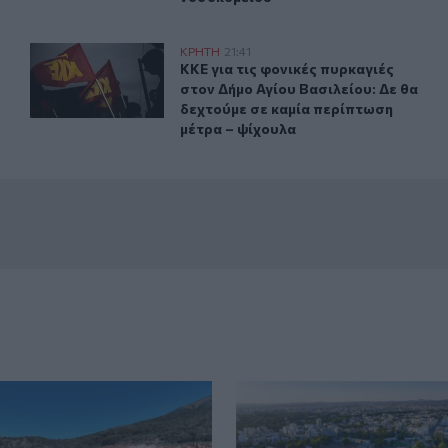
στημίου Κρήτης»
ΚΚΕ για τις φονικές πυρκαγιές στον Δήμο Αγίου Βασιλεί
ΚΡΗΤΗ
21:41
 «Φίλοι του Πανεπιστημίου Κρήτης»
ΚΚΕ για τις φονικές πυρκαγιές στον
ΚΚΕ για τις φονικές πυρκαγιές
στον Δήμο Αγίου Βασιλείου: Δε θα
δεχτούμε σε καμία περίπτωση
μέτρα – ψίχουλα