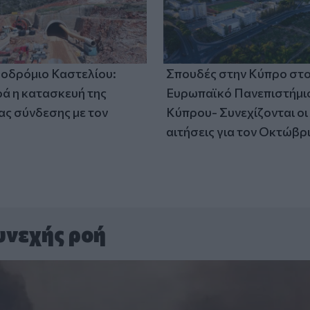
οδρόμιο Καστελίου:
Σπουδές στην Κύπρο στ
 η κατασκευή της
Ευρωπαϊκό Πανεπιστήμι
ς σύνδεσης με τον
Κύπρου- Συνεχίζονται οι
αιτήσεις για τον Οκτώβρ
υνεχής ροή