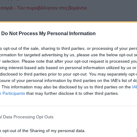
σαρά - Τον πυροβόλησαν στη βεράντα
νου η Κρήτη - 150.000 Γερμανοί
-
Do Not Process My Personal Information
to opt-out of the sale, sharing to third parties, or processing of your per
formation for targeted advertising by us, please use the below opt-out s
r selection. Please note that after your opt-out request is processed y
eing interest-based ads based on personal information utilized by us or
ο
Google News
και στο
Facebook
disclosed to third parties prior to your opt-out. You may separately opt-
κανάλι μας στο
YouTube
losure of your personal information by third parties on the IAB’s list of
. This information may also be disclosed by us to third parties on the
IA
Participants
that may further disclose it to other third parties.
l Data Processing Opt Outs
o opt-out of the Sharing of my personal data.