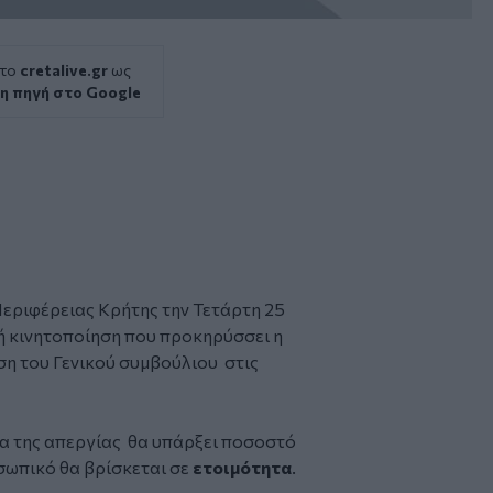
 το
cretalive.gr
ως
η πηγή στο Google
εριφέρειας
Κρήτης
την Τετάρτη 25
ή κινητοποίηση που προκηρύσσει η
η του Γενικού συμβούλιου στις
α της απεργίας θα υπάρξει ποσοστό
σωπικό θα βρίσκεται σε
ετοιμότητα
.