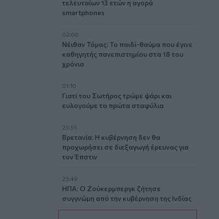
τελευταίων 13 ετών η αγορά
smartphones
02:00
Νέιθαν Τόμας: Το παιδί-θαύμα που έγινε
καθηγητής πανεπιστημίου στα 18 του
χρόνια
01:10
Γιατί του Σωτήρος τρώμε ψάρι και
ευλογούμε τα πρώτα σταφύλια
23:55
Βρετανία: Η κυβέρνηση δεν θα
προχωρήσει σε διεξαγωγή έρευνας για
τον Έπστιν
23:49
ΗΠΑ: Ο Ζούκερμπεργκ ζήτησε
συγγνώμη από την κυβέρνηση της Ινδίας
για περιεχόμενο και λάθη της Meta