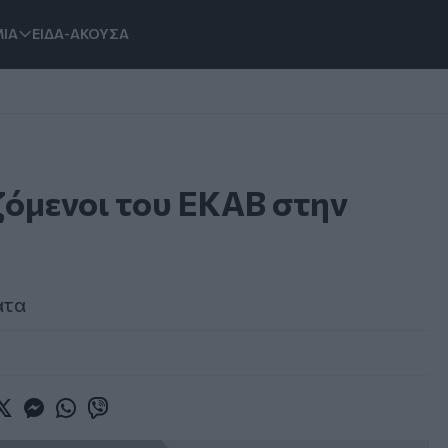
ΙΑ
ΕΙΔΑ-ΑΚΟΥΣΑ
αζόμενοι του ΕΚΑΒ στην
ατα
book
witter
Messenger
Whatsapp
Viber