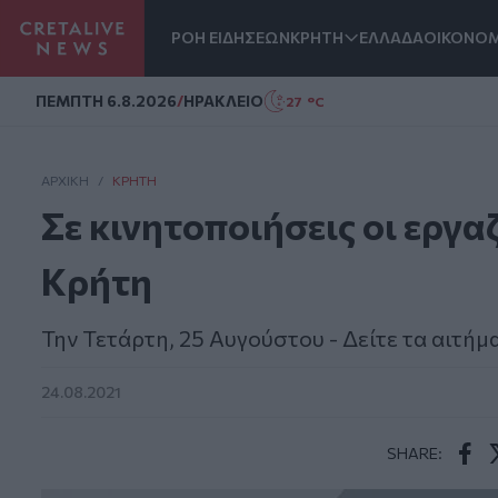
ΡΟΗ ΕΙΔΗΣΕΩΝ
ΚΡΗΤΗ
ΕΛΛΑΔΑ
ΟΙΚΟΝΟΜ
Homepage
ΠΕΜΠΤΗ 6.8.2026
/
ΗΡΑΚΛΕΙΟ
27 °C
ΑΡΧΙΚΗ
/
ΚΡΉΤΗ
Σε κινητοποιήσεις οι εργ
Κρήτη
Την Τετάρτη, 25 Αυγούστου - Δείτε τα αιτήμ
24.08.2021
SHARE:
Face
T