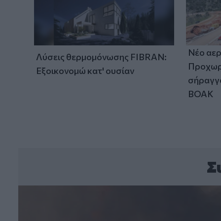
Νέο αερ
Λύσεις θερμομόνωσης FIBRAN:
Προχωρά
Εξοικονομώ κατ' ουσίαν
σήραγγα
ΒΟΑΚ
Σ