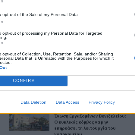
In
ΙΚΆ TAGS
o opt-out of the Sale of my Personal Data.
ητοποιήσεις
Εργαζόμενοι
In
to opt-out of processing my Personal Data for Targeted
ing.
In
o opt-out of Collection, Use, Retention, Sale, and/or Sharing
ερ του CRETALIVE
ersonal Data that Is Unrelated with the Purposes for which it
lected.
ΤΗΝ ΕΊΔΗΣΗ
Out
CONFIRM
Data Deletion
Data Access
Privacy Policy
ι στους οικοδόμους
Ένωση Εργαζομένων Βενιζελείου: Ο κυκλικός κόμβος να 
ΚΡΗΤΗ
22:17
: Πότε καταβάλλεται στους οικοδόμους
Ένωση Εργαζομένων Βενιζελείου: Ο 
Ένωση Εργαζομένων Βενιζελείου:
Ο κυκλικός κόμβος να μην
επηρεάσει τη λειτουργία του
νοσοκομείου