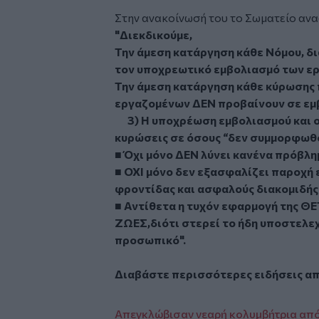
Στην ανακοίνωσή του το Σωματείο ανα
"Διεκδικούμε,
Την άμεση κατάργηση κάθε Νόμου, δι
τον υποχρεωτικό εμβολιασμό των ε
Την άμεση κατάργηση κάθε κύρωσης 
εργαζομένων ΔΕΝ προβαίνουν σε εμ
3) Η υποχρέωση εμβολιασμού και ο
κυρώσεις σε όσους “δεν συμμορφωθ
■ Όχι μόνο ΔΕΝ λύνει κανένα πρόβλη
■ ΟΧΙ μόνο δεν εξασφαλίζει παροχή
φροντίδας και ασφαλούς διακομιδής
■ Αντίθετα η τυχόν εφαρμογή της 
ΖΩΕΣ,διότι στερεί το ήδη υποστελε
προσωπικό".
Διαβάστε περισσότερες ειδήσεις α
Απεγκλώβισαν νεαρή κολυμβήτρια από