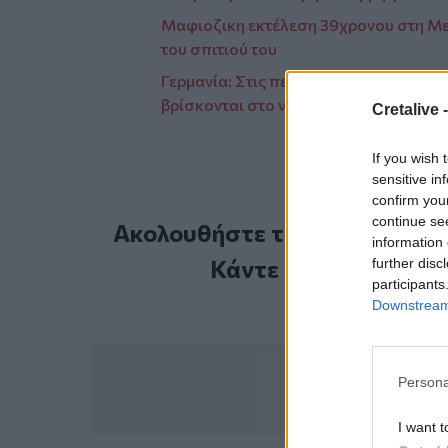
Μαφιοζικη εκτέλεση 39χρονου στη Με
του σπιτιού του
Γερμανία: Στις περιοχές υψηλού κινδύ
βρίσκονται στο νησί
Cretalive 
If you wish 
sensitive in
confirm you
continue se
Ακολουθήστε το Cretalive στ
information 
Κάντε εγγραφή στο 
further disc
participants
Downstream 
Persona
I want t