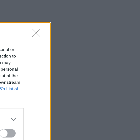
23:09
Κατσαφάδος από τα Βίλια: «Κανένας
δεν μένει πίσω» - Σε εξέλιξη οι
διαδικασίες αποζημιώσεων για τους
πληγέντες
sonal or
23:03
ection to
Ποια είναι τα δέντρα που μπορούν να
ou may
γίνουν «ασπίδα» για το σπίτι σας
 personal
απέναντι στις πυρκαγιές
out of the
 downstream
22:55
B’s List of
Ανησυχία στην Τεχεράνη: Ο πρόεδρος
του Ιράν δηλώνει ότι η επαφή με τον
Χαμενεΐ είναι δύσκολη
22:49
Φωτιά στα Αϊβαλιώτικα Βόλου
22:43