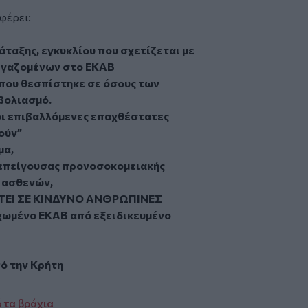
φέρει:
άταξης, εγκυκλίου που σχετίζεται με
ργαζομένων στο ΕΚΑΒ
που θεσπίστηκε σε όσους των
βολιασμό.
ι επιβαλλόμενες επαχθέστατες
ούν”
μα,
 επείγουσας προνοσοκομειακής
 ασθενών,
ΘΕΤΕΙ ΣΕ ΚΙΝΔΥΝΟ ΑΝΘΡΩΠΙΝΕΣ
χωμένο ΕΚΑΒ από εξειδικευμένο
πό την
Κρήτη
 τα βράχια