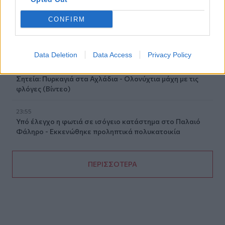
καλοκαίρι
CONFIRM
00:31
Βιολόγος: «Αυτό που προσελκύει τα κουνούπια δεν είναι
το γλυκό αίμα, αλλά οι χημικές ενώσεις που εκπέμπουμε»
Data Deletion
Data Access
Privacy Policy
00:31
Σητεία: Πυρκαγιά στα Αχλάδια - Ολονύχτια μάχη με τις
φλόγες (Βίντεο)
23:55
Υπό έλεγχο η φωτιά σε ισόγειο κατάστημα στο Παλαιό
Φάληρο - Εκκενώθηκε προληπτικά πολυκατοικία
ΠΕΡΙΣΣΟΤΕΡΑ