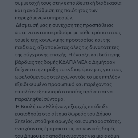
συμμετοχή τους στην εκπαιδευτική διαδικασία
και η αναβάθμιση της ποιότητας των
παρεχόμενων υπηρεσιών.
Δέσμευσή μας η συνέχιση της προσπάθειας
ώστε να ανταποκριθούμε με κάθε τρόπο στους
τομείς της κοινωνικής προστασίας και της
παιδείας, αξιοποιώντας όλες τις δυνατότητες
της σύγχρονης εποχής. Η έναρξη και δεύτερης
βάρδιας της δομής ΚΔΑΠΑΜΕΑ « Δημήτρα»
δείχνει στην πράξη το ενδιαφέρον μας για τους
ωφελούμενους στελεχώνοντάς το με επιπλέον
εξειδικευμένο προσωπικό και παρέχοντας
επιπλέον εξοπλισμό ο οποίος πρόκειται να
παραληφθεί σύντομα.
Η Βουλή των Ελλήνων, εξαρχής επέδειξε
ευαισθησία στο αίτημα δωρεάς του Δήμου
Σητείας, στάθηκε αρωγός και συμπαραστάτης,
ενισχύοντας έμπρακτα τις κοινωνικές δομές
του Δήμου μας αποδεικνύοντας για μια ακόμη