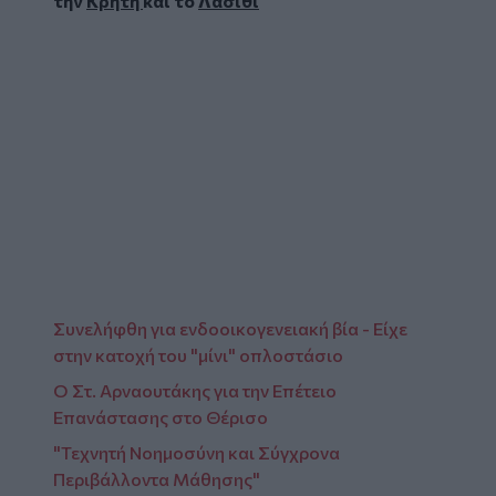
την
Κρήτη
και το
Λασίθι
Συνελήφθη για ενδοοικογενειακή βία - Είχε
στην κατοχή του "μίνι" οπλοστάσιο
Ο Στ. Αρναουτάκης για την Επέτειο
Επανάστασης στο Θέρισο
"Τεχνητή Νοημοσύνη και Σύγχρονα
Περιβάλλοντα Μάθησης"