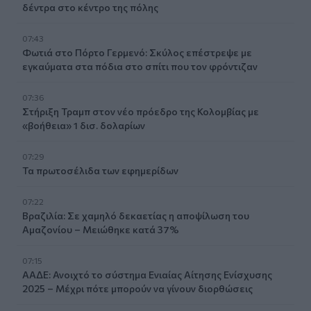
δέντρα στο κέντρο της πόλης
07:43
Φωτιά στο Πόρτο Γερμενό: Σκύλος επέστρεψε με
εγκαύματα στα πόδια στο σπίτι που τον φρόντιζαν
07:36
Στήριξη Τραμπ στον νέο πρόεδρο της Κολομβίας με
«βοήθεια» 1 δισ. δολαρίων
07:29
Τα πρωτοσέλιδα των εφημερίδων
07:22
Βραζιλία: Σε χαμηλό δεκαετίας η αποψίλωση του
Αμαζονίου – Μειώθηκε κατά 37%
07:15
ΑΑΔΕ: Ανοιχτό το σύστημα Ενιαίας Αίτησης Ενίσχυσης
2025 – Μέχρι πότε μπορούν να γίνουν διορθώσεις