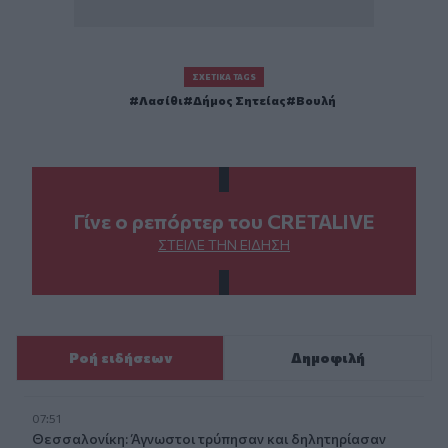
ΣΧΕΤΙΚΆ TAGS
Λασίθι
Δήμος Σητείας
Βουλή
Γίνε ο ρεπόρτερ του CRETALIVE
ΣΤΕΊΛΕ ΤΗΝ ΕΊΔΗΣΗ
Ροή ειδήσεων
Δημοφιλή
07:51
Θεσσαλονίκη: Άγνωστοι τρύπησαν και δηλητηρίασαν