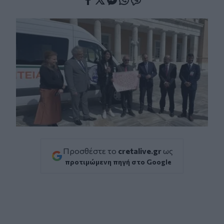
Facebook
Twitter
Messenger
Whatsapp
Viber
Προσθέστε το
cretalive.gr
ως
προτιμώμενη πηγή στο Google