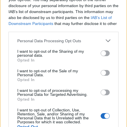
Το αφράτο και κρεμώδες νηστίσιμο παγωτό βανίλια,
disclosure of your personal information by third parties on the
χωρίς παγωτομηχανή
IAB’s list of downstream participants. This information may
also be disclosed by us to third parties on the
IAB’s List of
05:41
Downstream Participants
that may further disclose it to other
Φεύγουμε για διακοπές; Τα 7 πράγματα που πρέπει να
third parties.
κάνουμε στο σπίτι πριν κλείσουμε την πόρτα
Personal Data Processing Opt Outs
04:11
Μαγειρεμένο ρύζι: Πόσο διατηρείται στο ψυγείο και τα
I want to opt-out of the Sharing of my
personal data.
συχνά λάθη που πρέπει να προσέξουμε
Opted In
03:16
I want to opt-out of the Sale of my
Οι ειδικοί εξηγούν: Το κλιματιστικό ρυθμίζει τη
Personal Data.
Opted In
θερμοκρασία, ο ανεμιστήρας οροφής αλλάζει την
αίσθηση
I want to opt-out of processing my
Personal Data for Targeted Advertising.
02:30
Opted In
Αυξάνονται οι ενδείξεις για ζωή στον Άρη
I want to opt-out of Collection, Use,
Retention, Sale, and/or Sharing of my
01:30
Personal Data that Is Unrelated with the
Purposes for which it was collected.
Ειδικός λέει ποια φυτά να βάλεις στο μπαλκόνι σου το
Opted Out