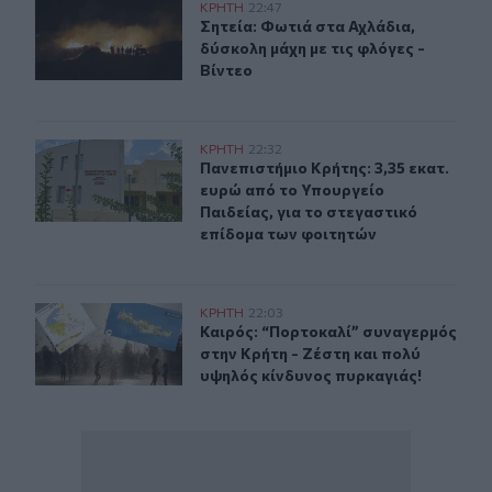
Σητεία: Φωτιά στα Αχλάδια, δύσκολη μάχη με τις φλόγες
ΚΡΗΤΗ
22:47
Σητεία: Φωτιά στα Αχλάδια, δύσκολη
Σητεία: Φωτιά στα Αχλάδια,
δύσκολη μάχη με τις φλόγες -
Βίντεο
Πανεπιστήμιο Κρήτης: 3,35 εκατ. ευρώ από το Υπουργεί
ΚΡΗΤΗ
22:32
Πανεπιστήμιο Κρήτης: 3,35 εκατ. ε
Πανεπιστήμιο Κρήτης: 3,35 εκατ.
ευρώ από το Υπουργείο
Παιδείας, για το στεγαστικό
επίδομα των φοιτητών
Καιρός: “Πορτοκαλί” συναγερμός στην Κρήτη - Ζέστη κ
ΚΡΗΤΗ
22:03
Καιρός: “Πορτοκαλί” συναγερμός στ
Καιρός: “Πορτοκαλί” συναγερμός
στην Κρήτη - Ζέστη και πολύ
υψηλός κίνδυνος πυρκαγιάς!