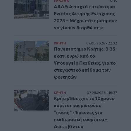
ΕΛΛAΔΑ
07:15
ΑΑΔΕ: Ανοιχτό το σύστημα
Ενιαίας Αίτησης Ενίσχυσης
2025 – Μέχρι πότε μπορούν
να γίνουν διορθώσεις
ΚΡΗΤΗ
07.08.2026 - 22:32
Πανεπιστήμιο Κρήτης: 3,35
εκατ. ευρώ από το
Υπουργείο Παιδείας, για το
στεγαστικό επίδομα των
φοιτητών
ΚΡΗΤΗ
07.08.2026 - 16:37
Κρήτη: Έδειχνε το 10χρονο
κορίτσι και ρωτούσε
"πόσο;" - Έρευνες για
παιδεραστή τουρίστα -
Δείτε βίντεο