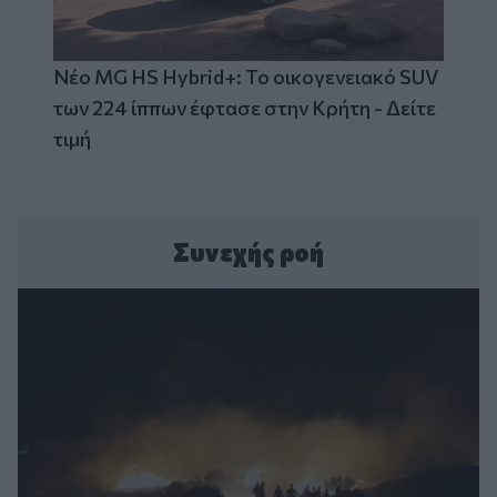
Νέο MG HS Hybrid+: Το οικογενειακό SUV
των 224 ίππων έφτασε στην Κρήτη - Δείτε
τιμή
Συνεχής ροή