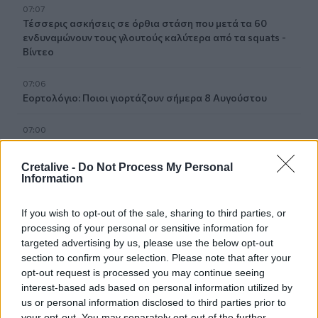
07:07
Τέσσερις ασκήσεις σε όρθια στάση που μετά τα 60
ενδυναμώνουν τους γλουτούς καλύτερα από τα squats -
Βίντεο
07:06
Εορτολόγιο: Ποιοι γιορτάζουν σήμερα 8 Αυγούστου
07:00
Αντί για καφέ: Τρία ροφήματα για άμεσο "ξύπνημα" και
ενέργεια που διαρκεί
Cretalive -
Do Not Process My Personal
Information
06:55
Πυρκαγιές: «Πολύ υψηλός» ο κίνδυνος και σήμερα στην
If you wish to opt-out of the sale, sharing to third parties, or
Κρήτη - Δείτε χάρτη
processing of your personal or sensitive information for
targeted advertising by us, please use the below opt-out
06:44
section to confirm your selection. Please note that after your
Σητεία: Καλύτερη η εικόνα με την φωτιά στα Αχλάδια -
opt-out request is processed you may continue seeing
Βίντεο
interest-based ads based on personal information utilized by
us or personal information disclosed to third parties prior to
06:21
your opt-out. You may separately opt-out of the further