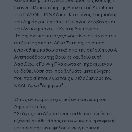
Κακλαμάνη, του Ά Αντιπροέδρου της Βουλής κ
Ιωάννη Πλακιωτάκη της Βουλευτού Λασιθίου
του ΠΑΣΟΚ - ΚΙΝΑΛ κας Κατερίνας Σπυριδάκη,
του Δημάρχου Σητείας κ Γιώργου Ζερβάκη και
του Αντιδημάρχου κ Κωστή Λυμπερίου.
Το σημαντικό αυτό γεγονός είναι συνέχεια του
αιτήματος από το Δήμο Σητείας, το οποίο
ενισχύθηκε καθοριστικά από την στήριξη του Α
Αντιπροέδρου της Βουλής και βουλευτή
Λασιθίου κ Γιάννη Πλακιωτάκη, προκειμένου
να δοθεί λύση στα προβλήματα μετακίνησης
που προκύπτουν για τους ωφελούμενους του
ΚΔΑΠΑμεΑ "Δήμητρα".
Όπως αναφέρει η σχετική ανακοίνωση του
Δήμου Σητείας:
" Στόχος του Δήμου είναι και θα παραμείνει η
εξάλειψη κάθε είδους αποκλεισμού, η ασφαλής
μετακίνηση των ωφελούμενων, η ομαλή