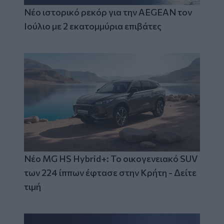
Νέο ιστορικό ρεκόρ για την AEGEAN τον
Ιούλιο με 2 εκατομμύρια επιβάτες
Νέο MG HS Hybrid+: Το οικογενειακό SUV
των 224 ίππων έφτασε στην Κρήτη - Δείτε
τιμή