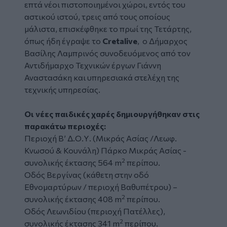
επτά νέοι πιστοποιημένοι χώροι, εντός του
αστικού ιστού, τρεις από τους οποίους
μάλιστα, επισκέφθηκε το πρωί της Τετάρτης,
όπως ήδη έγραψε το
Cretalive
, ο Δήμαρχος
Βασίλης Λαμπρινός
συνοδευόμενος από τον
Αντιδήμαρχο Τεχνικών έργων Γιάννη
Αναστασάκη και υπηρεσιακά στελέχη της
τεχνικής υπηρεσίας.
Οι νέες παιδικές χαρές δημιουργήθηκαν στις
παρακάτω περιοχές:
Περιοχή Β’ Δ.Ο.Υ. (Μικράς Ασίας /Λεωφ.
Κνωσού & Κουνάλη) Πάρκο Μικράς Ασίας -
2
συνολικής έκτασης 564 m
περίπου.
Οδός Βεργίνας (κάθετη στην οδό
Εθνομαρτύρων / περιοχή Βαθυπέτρου) –
2
συνολικής έκτασης 408 m
περίπου.
Οδός Λεωνιδίου (περιοχή Πατέλλες),
2
συνολικής έκτασης 341 m
περίπου.