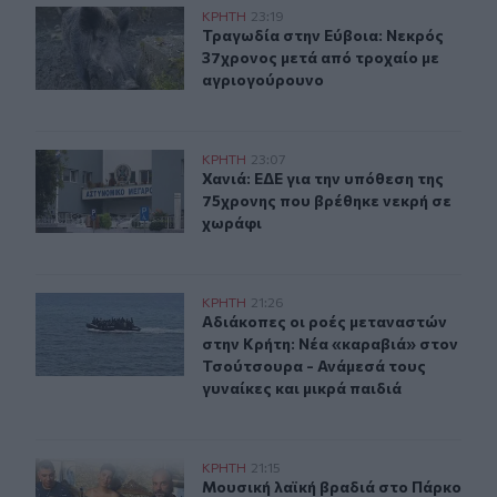
Τραγωδία στην Εύβοια: Νεκρός 37χρονος μετά από τρο
ΚΡΗΤΗ
23:19
Τραγωδία στην Εύβοια: Νεκρός 37χ
Τραγωδία στην Εύβοια: Νεκρός
37χρονος μετά από τροχαίο με
αγριογούρουνο
Χανιά: ΕΔΕ για την υπόθεση της 75χρονης που βρέθηκε 
ΚΡΗΤΗ
23:07
Χανιά: ΕΔΕ για την υπόθεση της 75
Χανιά: ΕΔΕ για την υπόθεση της
75χρονης που βρέθηκε νεκρή σε
χωράφι
Αδιάκοπες οι ροές μεταναστών στην Κρήτη: Νέα «καραβ
ΚΡΗΤΗ
21:26
Αδιάκοπες οι ροές μεταναστών στην
Αδιάκοπες οι ροές μεταναστών
στην Κρήτη: Νέα «καραβιά» στον
Τσούτσουρα - Ανάμεσά τους
γυναίκες και μικρά παιδιά
Μουσική λαϊκή βραδιά στο Πάρκο Κνωσού την Παρασκ
ΚΡΗΤΗ
21:15
Μουσική λαϊκή βραδιά στο Πάρκο 
Μουσική λαϊκή βραδιά στο Πάρκο