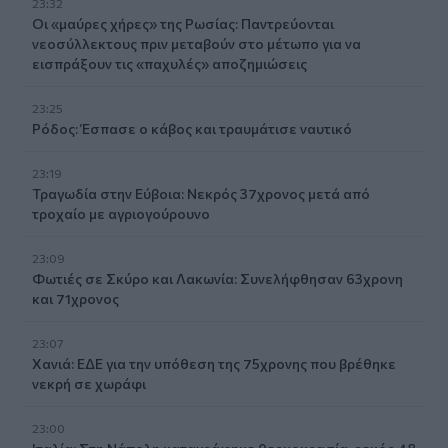
23:32
Οι «μαύρες χήρες» της Ρωσίας: Παντρεύονται
νεοσύλλεκτους πριν μεταβούν στο μέτωπο για να
εισπράξουν τις «παχυλές» αποζημιώσεις
23:25
Ρόδος: Έσπασε ο κάβος και τραυμάτισε ναυτικό
23:19
Τραγωδία στην Εύβοια: Νεκρός 37χρονος μετά από
τροχαίο με αγριογούρουνο
23:09
Φωτιές σε Σκύρο και Λακωνία: Συνελήφθησαν 63χρονη
και 71χρονος
23:07
Χανιά: ΕΔΕ για την υπόθεση της 75χρονης που βρέθηκε
νεκρή σε χωράφι
23:00