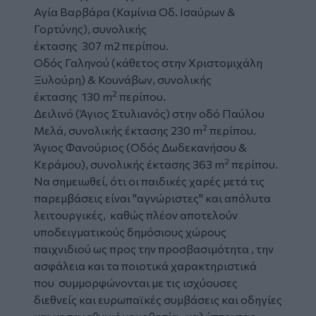
Αγία Βαρβάρα (Καμίνια Οδ. Ισαύρων &
Γορτύνης), συνολικής
έκτασης 307 m2 περίπου.
Οδός Γαληνού (κάθετος στην Χριστομιχάλη
Ξυλούρη) & Κουνάβων, συνολικής
2
έκτασης 130 m
περίπου.
Δειλινό (Άγιος Στυλιανός) στην οδό Παύλου
2
Μελά, συνολικής έκτασης 230 m
περίπου.
Άγιος Φανούριος (Οδός Δωδεκανήσου &
2
Κεράμου), συνολικής έκτασης 363 m
περίπου.
Να σημειωθεί, ότι οι παιδικές χαρές μετά τις
παρεμβάσεις είναι "αγνώριστες" και απόλυτα
λειτουργικές, καθώς πλέον αποτελούν
υποδειγματικούς δημόσιους χώρους
παιχνιδιού ως προς την προσβασιμότητα , την
ασφάλεια και τα ποιοτικά χαρακτηριστικά
που συμμορφώνονται με τις ισχύουσες
διεθνείς και ευρωπαϊκές συμβάσεις και οδηγίες