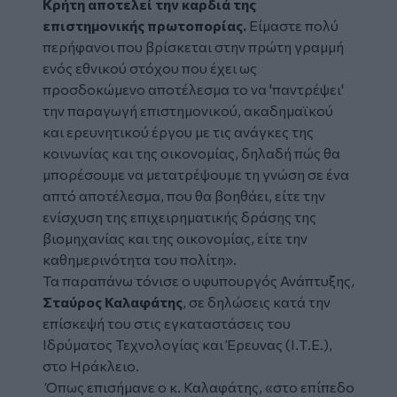
Κρήτη αποτελεί την καρδιά της
επιστημονικής πρωτοπορίας.
Είμαστε πολύ
περήφανοι που βρίσκεται στην πρώτη γραμμή
ενός εθνικού στόχου που έχει ως
προσδοκώμενο αποτέλεσμα το να 'παντρέψει'
την παραγωγή επιστημονικού, ακαδημαϊκού
και ερευνητικού έργου με τις ανάγκες της
κοινωνίας και της οικονομίας, δηλαδή πώς θα
μπορέσουμε να μετατρέψουμε τη γνώση σε ένα
απτό αποτέλεσμα, που θα βοηθάει, είτε την
ενίσχυση της επιχειρηματικής δράσης της
βιομηχανίας και της οικονομίας, είτε την
καθημερινότητα του πολίτη».
Τα παραπάνω τόνισε ο υφυπουργός Ανάπτυξης,
Σταύρος Καλαφάτης
, σε δηλώσεις κατά την
επίσκεψή του στις εγκαταστάσεις του
Ιδρύματος Τεχνολογίας και Έρευνας (Ι.Τ.Ε.),
στο Ηράκλειο.
Όπως επισήμανε ο κ. Καλαφάτης, «στο επίπεδο