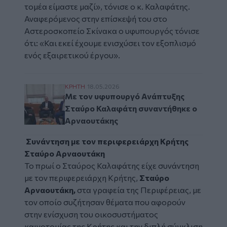
τομέα είμαστε μαζί», τόνισε ο κ. Καλαφάτης.
Αναφερόμενος στην επίσκεψή του στο
Αστεροσκοπείο Σκίνακα ο υφυπουργός τόνισε
ότι: «Και εκεί έχουμε ενισχύσει τον εξοπλισμό
ενός εξαιρετικού έργου».
Με τον υφυπουργό Ανάπτυξης Σταύρο Καλ
ΚΡΗΤΗ
18.05.2026
Με τον υφυπουργό Ανάπτυξης
Σταύρο Καλαφάτη συναντήθηκε ο
Αρναουτάκης
Συνάντηση με τον περιφερειάρχη Κρήτης
Σταύρο Αρναουτάκη
Το πρωί ο Σταύρος Καλαφάτης είχε συνάντηση
με τον περιφερειάρχη Κρήτης,
Σταύρο
Αρναουτάκη,
στα γραφεία της Περιφέρειας, με
τον οποίο συζήτησαν θέματα που αφορούν
στην ενίσχυση του οικοσυστήματος
καινοτομίας της Κρήτης και την διπλή σύγκλιση