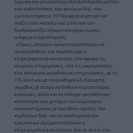
ζύμωση και μεγαλύτερη αλληλεπίδραση μεταξύ
των stake holders, των μετόχων δηλ. του
οικοσυστήματος. Η Περιφέρεια μπορεί να
παίξει έναν καταλυτικό ρόλο και τον
διαδραματίζει εξαιρετικά μέχρι τώρα»,
ανέφερε ο υφυπουργός.
«Όμως, μπορούν ακόμη περισσότερο να
συνεργασθούν για παράδειγμα η
επιχειρηματική κοινότητα, είτε αφορά τις
νεοφυείς επιχειρήσεις, είτε τις μικρομεσαίες,
είτε ακόμη και μεγαλύτερες επιχειρήσεις, με το
ΙΤΕ αλλά και με τα ακαδημαϊκά ιδρύματα,
ακριβώς με στόχο να δοθούν περισσότερες
ευκαιρίες, αλλά και να υπάρχει μεγαλύτερη
κατανόηση των μετόχων του ευρύτερου
οικοσυστήματος με αμοιβαίο όφελος. Να
κερδίσουν δηλ. και τα ακαδημαϊκά και
ερευνητικά ιδρύματα αλλά και η
επιχειρηματική κοινότητα. Και σε αυτόν τον