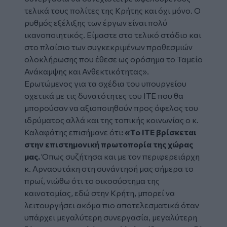
τελικά τους πολίτες της Κρήτης και όχι μόνο. Ο
ρυθμός εξέλιξης των έργων είναι πολύ
ικανοποιητικός. Είμαστε στο τελικό στάδιο και
στο πλαίσιο των συγκεκριμένων προθεσμιών
ολοκλήρωσης που έθεσε ως ορόσημα το Ταμείο
Ανάκαμψης και Ανθεκτικότητας».
Ερωτώμενος για τα σχέδια του υπουργείου
σχετικά με τις δυνατότητες του ΙΤΕ που θα
μπορούσαν να αξιοποιηθούν προς όφελος του
ιδρύματος αλλά και της τοπικής κοινωνίας ο κ.
Καλαφάτης επισήμανε ότι
: «Το ΙΤΕ βρίσκεται
στην επιστημονική πρωτοπορία της χώρας
μας.
Όπως συζήτησα και με τον περιφερειάρχη
κ. Αρναουτάκη στη συνάντησή μας σήμερα το
πρωί, νιώθω ότι το οικοσύστημα της
καινοτομίας, εδώ στην Κρήτη, μπορεί να
λειτουργήσει ακόμα πιο αποτελεσματικά όταν
υπάρχει μεγαλύτερη συνεργασία, μεγαλύτερη