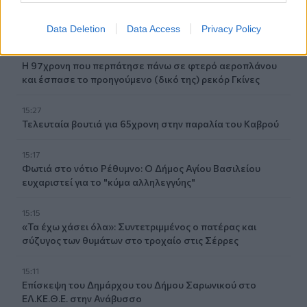
ΔΕΕΠ Ηρακλείου: «Η Κρήτη βρίσκεται στις
προτεραιότητες της κυβέρνησης»
Data Deletion
Data Access
Privacy Policy
15:30
Η 97χρονη που περπάτησε πάνω σε φτερό αεροπλάνου
και έσπασε το προηγούμενο (δικό της) ρεκόρ Γκίνες
15:27
Τελευταία βουτιά για 65χρονη στην παραλία του Καβρού
15:17
Φωτιά στο νότιο Ρέθυμνο: Ο Δήμος Αγίου Βασιλείου
ευχαριστεί για το "κύμα αλληλεγγύης"
15:15
«Τα έχω χάσει όλα»: Συντετριμμένος ο πατέρας και
σύζυγος των θυμάτων στο τροχαίο στις Σέρρες
15:11
Επίσκεψη του Δημάρχου του Δήμου Σαρωνικού στο
ΕΛ.ΚΕ.Θ.Ε. στην Ανάβυσσο