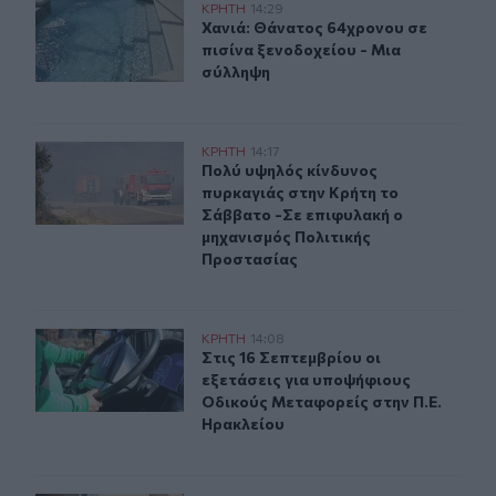
Χανιά: Θάνατος 64χρονου σε πισίνα ξενοδοχείου - Μια
ΚΡΗΤΗ
14:29
Χανιά: Θάνατος 64χρονου σε πισίν
Χανιά: Θάνατος 64χρονου σε
πισίνα ξενοδοχείου - Μια
σύλληψη
Πολύ υψηλός κίνδυνος πυρκαγιάς στην Κρήτη το Σάββα
ΚΡΗΤΗ
14:17
Πολύ υψηλός κίνδυνος πυρκαγιάς σ
Πολύ υψηλός κίνδυνος
πυρκαγιάς στην Κρήτη το
Σάββατο -Σε επιφυλακή ο
μηχανισμός Πολιτικής
Προστασίας
Ηράκλειο: Ανακοινώθηκαν οι εξετάσεις Γ΄ περιόδου 2
ΚΡΗΤΗ
14:08
Στις 16 Σεπτεμβρίου οι εξετάσεις 
Στις 16 Σεπτεμβρίου οι
εξετάσεις για υποψήφιους
Οδικούς Μεταφορείς στην Π.Ε.
Ηρακλείου