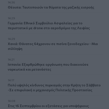
14:36
Θέουτα: Ταυτοποιούν τα θύματα της μαζικής εισροής
14:29
Γερμανία: Εθνικό Συμβούλιο Ασφαλείας για το
περιστατικό με drone στο αεροδρόμιο της Λειψίας
14:29
Χανιά: Θάνατος 64χρονου σε πισίνα ξενοδοχείου - Μια
σύλληψη
14:21
Ισπανία: Εξαρθρώθηκε οργάνωση που διακινούσε
ναρκωτικά και μετανάστες
14:17
Πολύ υψηλός κίνδυνος πυρκαγιάς στην Κρήτη το Σάββατο
-Σε επιφυλακή ο μηχανισμός Πολιτικής Προστασίας
14:08
Στις 16 Σεπτεμβρίου οι εξετάσεις για υποψήφιους