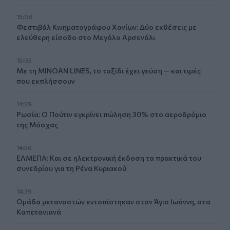
15:08
Φεστιβάλ Κινηματογράφου Χανίων: Δύο εκθέσεις με
ελεύθερη είσοδο στο Μεγάλο Αρσενάλι
15:05
Με τη MINOAN LINES, το ταξίδι έχει γεύση — και τιμές
που εκπλήσσουν
14:59
Ρωσία: Ο Πούτιν εγκρίνει πώληση 30% στο αεροδρόμιο
της Μόσχας
14:50
ΕΛΜΕΠΑ: Και σε ηλεκτρονική έκδοση τα πρακτικά του
συνεδρίου για τη Ρένα Κυριακού
14:39
Ομάδα μεταναστών εντοπίστηκαν στον Άγιο Ιωάννη, στα
Καπετανιανά