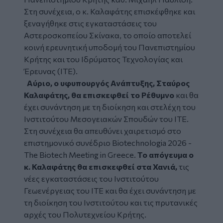
Στη συνέχεια, ο κ. Καλαφάτης επισκέφθηκε και
ξεναγήθηκε στις εγκαταστάσεις του
Αστεροσκοπείου Σκίνακα, το οποίο αποτελεί
κοινή ερευνητική υποδομή του Πανεπιστημίου
Κρήτης και του Ιδρύματος Τεχνολογίας και
Έρευνας (ΙΤΕ).
Αύριο, ο υφυπουργός Ανάπτυξης, Σταύρος
Καλαφάτης, θα επισκεφθεί το Ρέθυμνο
και θα
έχει συνάντηση με τη διοίκηση και στελέχη του
Ινστιτούτου Μεσογειακών Σπουδών του ΙΤΕ.
Στη συνέχεια θα απευθύνει χαιρετισμό στο
επιστημονικό συνέδριο Biotechnologia 2026 -
The Biotech Meeting in Greece.
Το απόγευμα ο
κ. Καλαφάτης θα επισκεφθεί στα Χανιά,
τις
νέες εγκαταστάσεις του Ινστιτούτου
Γεωενέργειας του ΙΤΕ και θα έχει συνάντηση με
τη διοίκηση του Ινστιτούτου και τις πρυτανικές
αρχές του Πολυτεχνείου Κρήτης.