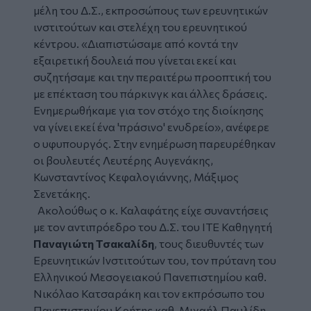
μέλη του Δ.Σ., εκπροσώπους των ερευνητικών
ινστιτούτων και στελέχη του ερευνητικού
κέντρου. «Διαπιστώσαμε από κοντά την
εξαιρετική δουλειά που γίνεται εκεί και
συζητήσαμε και την περαιτέρω προοπτική του
με επέκταση του πάρκινγκ και άλλες δράσεις.
Ενημερωθήκαμε για τον στόχο της διοίκησης
να γίνει εκεί ένα 'πράσινο' ενυδρείο», ανέφερε
ο υφυπουργός. Στην ενημέρωση παρευρέθηκαν
οι βουλευτές Λευτέρης Αυγενάκης,
Κωνσταντίνος Κεφαλογιάννης, Μάξιμος
Σενετάκης.
Ακολούθως ο κ. Καλαφάτης είχε συναντήσεις
με τον αντιπρόεδρο του Δ.Σ. του ΙΤΕ Καθηγητή
Παναγιώτη Τσακαλίδη
, τους διευθυντές των
Ερευνητικών Ινστιτούτων του, τον πρύτανη του
Ελληνικού Μεσογειακού Πανεπιστημίου καθ.
Νικόλαο Κατσαράκη και τον εκπρόσωπο του
Πανεπιστημίου Κρήτης καθ. Μιχαήλ Παυλίδη.