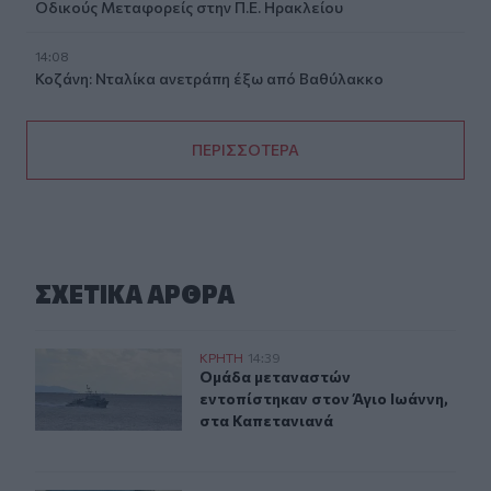
Οδικούς Μεταφορείς στην Π.Ε. Ηρακλείου
14:08
Κοζάνη: Νταλίκα ανετράπη έξω από Βαθύλακκο
ΠΕΡΙΣΣΟΤΕΡΑ
ΣΧΕΤΙΚA AΡΘΡΑ
Νέο περιστατικό με μετανάστες - 57 άτομα εντοπίστηκα
ΚΡΗΤΗ
14:39
Ομάδα μεταναστών εντοπίστηκαν στ
Ομάδα μεταναστών
εντοπίστηκαν στον Άγιο Ιωάννη,
στα Καπετανιανά