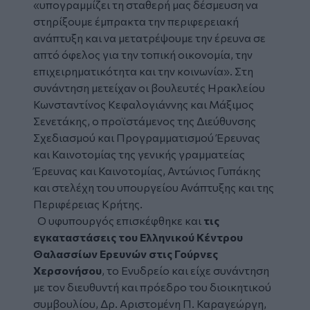
«υπογραμμίζει τη σταθερή μας δέσμευση να
στηρίξουμε έμπρακτα την περιφερειακή
ανάπτυξη και να μετατρέψουμε την έρευνα σε
απτό όφελος για την τοπική οικονομία, την
επιχειρηματικότητα και την κοινωνία». Στη
συνάντηση μετείχαν οι βουλευτές Ηρακλείου
Κωνσταντίνος Κεφαλογιάννης και Μάξιμος
Σενετάκης, ο προϊστάμενος της Διεύθυνσης
Σχεδιασμού και Προγραμματισμού Έρευνας
και Καινοτομίας της γενικής γραμματείας
Έρευνας και Καινοτομίας, Αντώνιος Γυπάκης
και στελέχη του υπουργείου Ανάπτυξης και της
Περιφέρειας Κρήτης.
Ο υφυπουργός επισκέφθηκε και
τις
εγκαταστάσεις του Ελληνικού Κέντρου
Θαλασσίων Ερευνών στις Γούρνες
Χερσονήσου
, το Ενυδρείο και είχε συνάντηση
με τον διευθυντή και πρόεδρο του διοικητικού
συμβουλίου, Δρ. Αριστομένη Π. Καραγεώργη,