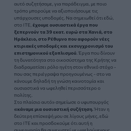
αυτό συζητήσαμε, για παράδειγμα, με ποιο
τρόπο μπορούμε να αξιοποιήσουμε τις
υπάρχουσες υποδομές. Να σημειωθεί ότι εδώ,
στο ΙΤΕ,
έχουμε ουσιαστικά έργα που
ξεπερνούν τα 39 εκατ. ευρώ στα Χανιά, στο
Ηράκλειο, στο Ρέθυμνο που αφορούν νέες
κτιριακές υποδομές και εκσυγχρονισμό του
επιστημονικού εξοπλισμού
. Έργα που δίνουν
τη δυνατότητα στο οικοσύστημα της Κρήτης να
διαδραματίσει ρόλο ηγέτη στον εθνικό στόχο -
που σας περιέγραψα προηγουμένως - στο να
κάνουμε δηλαδή τη γνώση καινοτομία και
ουσιαστικά να ωφεληθεί περισσότερο ο
πολίτης.
Στο πλαίσιο αυτό» σημείωσε ο υφυπουργός
«κάναμε μια ουσιαστική συζήτηση.
Ήταν η
δεύτερη επίσκεψή μου σε λίγους μήνες, εδώ
στο ΙΤΕ και προσδοκούμε ότι αυτή η
συνεργασία θα συνεχιστεί με ωφελούμενους