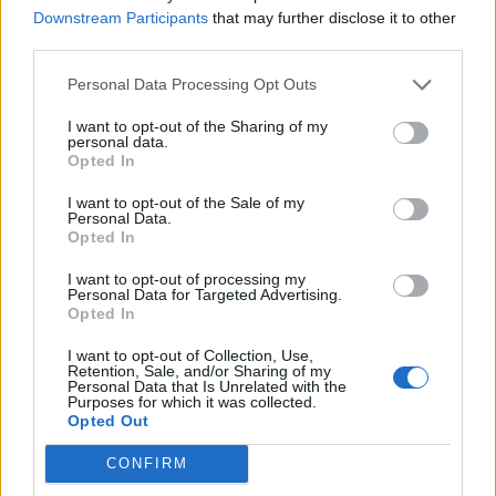
Downstream Participants
that may further disclose it to other
third parties.
Personal Data Processing Opt Outs
Γίνε ο ρεπόρτερ του CRETALIVE
I want to opt-out of the Sharing of my
ΣΤΕΊΛΕ ΤΗΝ ΕΊΔΗΣΗ
personal data.
Opted In
I want to opt-out of the Sale of my
Personal Data.
Opted In
Ροή ειδήσεων
Δημοφιλή
I want to opt-out of processing my
Personal Data for Targeted Advertising.
Opted In
15:43
Εντυπωσιάζουν οι εικόνες από το νέο αεροδρόμιο στο
I want to opt-out of Collection, Use,
Καστέλλι- Δείτε βίντεο
Retention, Sale, and/or Sharing of my
Personal Data that Is Unrelated with the
Purposes for which it was collected.
15:38
Opted Out
Πολιτική Προστασία: Νέα εναέρια μέσα και τεχνολογία
CONFIRM
15:36