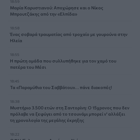
18:59
Μαρία Καρυστιανού: Αποχώρησε και ο Νίκος
Μπρουτζάκης από την «Ελπίδα»
18:58
Ένας σοβαρά τραυματίας από τροχαίο με γουρούνα στην
Ηλεία
18:55
Η πρώτη ομάδα που συλλυπήθηκε για τον χαμό του
πατέρα του Μέσι
18:45
Τα «Παραμύθια του Σαββάτου»… πάνε διακοπές!
18:38
Μυστήριο 3.500 ετών στη Σαντορίνη: Ο 15χρονος που δεν
πρόλαβε να ξεφύγει από το τσουνάμι μπορεί ν' αλλάξει
τη χρονολογία της μεγάλης έκρηξης
18:22