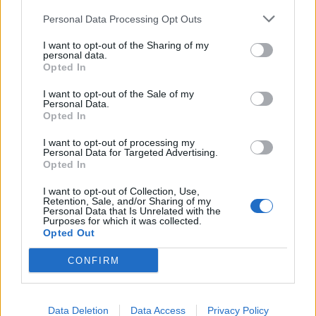
16:25
Personal Data Processing Opt Outs
Φωτιά στη Βοιωτία: Η δραματική επιχείρηση διάσωσης
I want to opt-out of the Sharing of my
πολιτών μέσω θαλάσσης από την Πυροσβεστική
personal data.
Opted In
ΠΕΡΙΣΣΟΤΕΡΑ
I want to opt-out of the Sale of my
Personal Data.
Opted In
I want to opt-out of processing my
Personal Data for Targeted Advertising.
Opted In
ΣΧΕΤΙΚA AΡΘΡΑ
I want to opt-out of Collection, Use,
Retention, Sale, and/or Sharing of my
Personal Data that Is Unrelated with the
Purposes for which it was collected.
Μια μεγάλη μουσική βραδιά στην Αλφά για τα 100 χρόν
ΚΡΗΤΗ
18:05
Opted Out
Μια μεγάλη μουσική βραδιά στην Α
Μια μεγάλη μουσική βραδιά στην
Αλφά για τα 100 χρόνια από τη
CONFIRM
γέννηση του Κώστα Μουντάκη
Data Deletion
Data Access
Privacy Policy