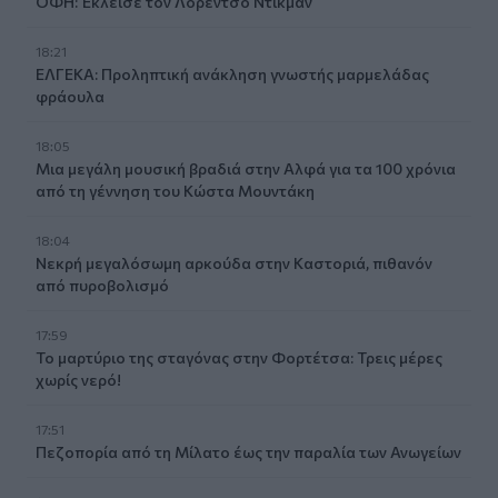
ΟΦΗ: Έκλεισε τον Λορέντσο Ντίκμαν
18:21
ΕΛΓΕΚΑ: Προληπτική ανάκληση γνωστής μαρμελάδας
φράουλα
18:05
Μια μεγάλη μουσική βραδιά στην Αλφά για τα 100 χρόνια
από τη γέννηση του Κώστα Μουντάκη
18:04
Νεκρή μεγαλόσωμη αρκούδα στην Καστοριά, πιθανόν
από πυροβολισμό
17:59
Το μαρτύριο της σταγόνας στην Φορτέτσα: Τρεις μέρες
χωρίς νερό!
17:51
Πεζοπορία από τη Μίλατο έως την παραλία των Ανωγείων