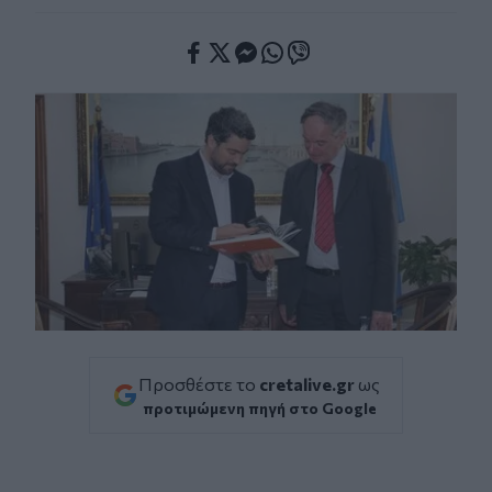
Facebook
Twitter
Messenger
Whatsapp
Viber
Προσθέστε το
cretalive.gr
ως
προτιμώμενη πηγή στο Google