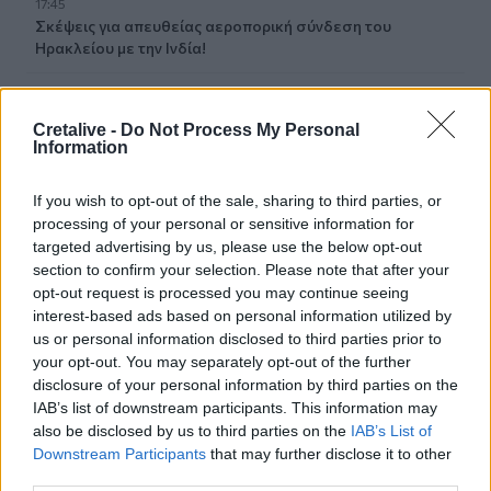
17:45
Σκέψεις για απευθείας αεροπορική σύνδεση του
Ηρακλείου με την Ινδία!
17:38
Η Τεχνητή Νοημοσύνη «αλλάζει» τον εγκέφαλό μας
Cretalive -
Do Not Process My Personal
Information
17:29
Ο νεότερος κάτοχος διαρκείας του ΟΦΗ είναι... 2 μηνών!
If you wish to opt-out of the sale, sharing to third parties, or
processing of your personal or sensitive information for
17:16
targeted advertising by us, please use the below opt-out
Χάντερ Μπάιντεν: Αποκάλυψε ότι ο καρκίνος του πατέρα
section to confirm your selection. Please note that after your
του, Τζο Μπάιντεν, έχει κάνει μεταστάσεις στα οστά
opt-out request is processed you may continue seeing
interest-based ads based on personal information utilized by
16:56
us or personal information disclosed to third parties prior to
Καύσωνας και ξηρασία "χτυπούν" την αγροτική παραγωγή
your opt-out. You may separately opt-out of the further
και στην Κρήτη
disclosure of your personal information by third parties on the
IAB’s list of downstream participants. This information may
16:39
also be disclosed by us to third parties on the
IAB’s List of
Επίδομα 150 ευρώ ανά παιδί: Ποιοι θα πληρωθούν τέλη
Downstream Participants
that may further disclose it to other
στα Αυγούστου – Όλες οι προϋποθέσεις
third parties.