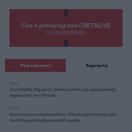
Γίνε ο ρεπόρτερ του CRETALIVE
ΣΤΕΊΛΕ ΤΗΝ ΕΊΔΗΣΗ
Ροή ειδήσεων
Δημοφιλή
19:15
Συνελήφθη 49χρονος, βασικό μέλος της εγκληματικής
οργάνωσης του «Έντικ»
19:04
Καύσωνας και καρδιοπαθείς: Οδηγός προστασίας από
την Ελληνική Καρδιολογική Εταιρεία