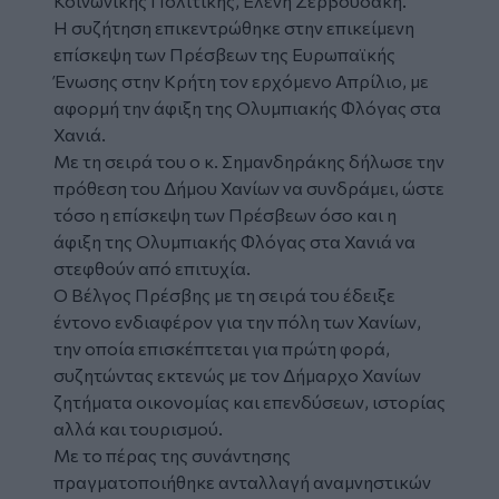
Κοινωνικής Πολιτικής, Ελένη Ζερβουδάκη.
Η συζήτηση επικεντρώθηκε στην επικείμενη
επίσκεψη των Πρέσβεων της Ευρωπαϊκής
Ένωσης στην Κρήτη τον ερχόμενο Απρίλιο, με
αφορμή την άφιξη της Ολυμπιακής Φλόγας στα
Χανιά.
Με τη σειρά του ο κ. Σημανδηράκης δήλωσε την
πρόθεση του Δήμου Χανίων να συνδράμει, ώστε
τόσο η επίσκεψη των Πρέσβεων όσο και η
άφιξη της Ολυμπιακής Φλόγας στα Χανιά να
στεφθούν από επιτυχία.
Ο Βέλγος Πρέσβης με τη σειρά του έδειξε
έντονο ενδιαφέρον για την πόλη των Χανίων,
την οποία επισκέπτεται για πρώτη φορά,
συζητώντας εκτενώς με τον Δήμαρχο Χανίων
ζητήματα οικονομίας και επενδύσεων, ιστορίας
αλλά και τουρισμού.
Με το πέρας της συνάντησης
πραγματοποιήθηκε ανταλλαγή αναμνηστικών