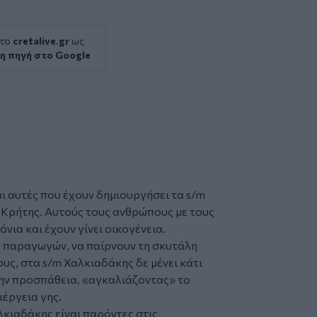
 το
cretalive.gr
ως
η πηγή στο Google
αι αυτές που έχουν δημιουργήσει τα
s/m
 Κρήτης. Αυτούς τους ανθρώπους με τους
νια και έχουν γίνει οικογένεια.
ά παραγωγών, να παίρνουν τη σκυτάλη
υς, στα s/m Χαλκιαδάκης δε μένει κάτι
την προσπάθεια, «αγκαλιάζοντας» το
ιέργεια γης.
λκιαδάκης είναι παρόντες στις