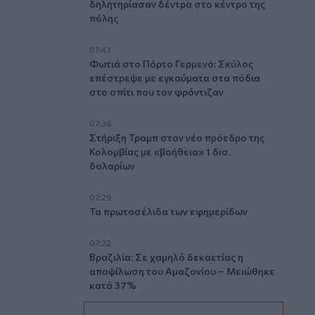
δηλητηρίασαν δέντρα στο κέντρο της
πόλης
07:43
Φωτιά στο Πόρτο Γερμενό: Σκύλος
επέστρεψε με εγκαύματα στα πόδια
στο σπίτι που τον φρόντιζαν
07:36
Στήριξη Τραμπ στον νέο πρόεδρο της
Κολομβίας με «βοήθεια» 1 δισ.
δολαρίων
07:29
Τα πρωτοσέλιδα των εφημερίδων
07:22
Βραζιλία: Σε χαμηλό δεκαετίας η
αποψίλωση του Αμαζονίου – Μειώθηκε
κατά 37%