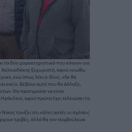
αι τα δύο χαρακτηριστικά που κάνουν για
/m Χαλκιαδάκης ξεχωριστή, αφού «νιώθω
ρια», ενώ όπως λέει ο ίδιος, «δε θα
ι εκεί». Βέβαια αυτό που θα άλλαζε,
ντων. Θα προτιμούσε να είναι
 Ηράκλειο, αφού πρώτα έχει τελειώσει τη
 Νίκος τονίζει ότι «όλες αυτές οι σχέσεις
πάρχουν τριβές, αλλά θα τον συμβούλευα