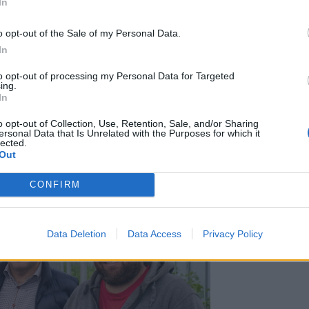
ου με τα s/m Χαλκιαδάκης ξεκίνησε όταν
In
ι πολλά να θυμάται∙ «ήμουν μικρός, εδώ
o opt-out of the Sale of my Personal Data.
υ μάζευε τα αγγούρια, πήγαινε έξω και
In
θυνο του μανάβικου για να δουν πόσα
γάλουν ένα πρόγραμμα».
to opt-out of processing my Personal Data for Targeted
ευχάριστο να πηγαίνει στο Ηράκλειο για
ing.
In
τα που είχαν παράξει. Γελώντας, θυμάται
ου, του έλεγε να πάει στο Ηράκλειο, στις
o opt-out of Collection, Use, Retention, Sale, and/or Sharing
ersonal Data that Is Unrelated with the Purposes for which it
 «εγώ δεν ήθελα. Όμως τότε
lected.
 και για καφέ. Οπότε πήγαινα στις
Out
ι πήγαινα να βρω την παρέα μου».
CONFIRM
Data Deletion
Data Access
Privacy Policy