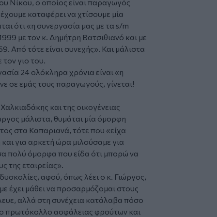
ου Νίκου, ο οποίος είναι παραγωγός
 έχουμε καταφέρει να χτίσουμε μία
ται ότι «η συνεργασία μας με τα s/m
1999 με τον κ. Δημήτρη Βατσιθιανό και με
9. Από τότε είναι συνεχής». Και μάλιστα
 τον γιο του.
γασία 24 ολόκληρα χρόνια είναι «η
νε σε εμάς τους παραγωγούς, γίνεται!
 Χαλκιαδάκης και της οικογένειας
ιώργος μάλιστα, θυμάται μία όμορφη
τος στα Καπαριανά, τότε που «είχα
 και για αρκετή ώρα μιλούσαμε για
α πολύ όμορφα που είδα ότι μπορώ να
ς της εταιρείας».
 δυσκολίες, αφού, όπως λέει ο κ. Γιώργος,
με έχει μάθει να προσαρμόζομαι στους
όλευε, αλλά στη συνέχεια κατάλαβα πόσο
, το πρωτόκολλο ασφάλειας φρούτων και