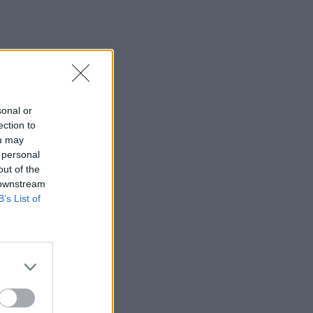
06:44
Σητεία: Καλύτερη η εικόνα με την φωτιά
στα Αχλάδια - Βίντεο
06:21
Το αφράτο και κρεμώδες νηστίσιμο
sonal or
παγωτό βανίλια, χωρίς παγωτομηχανή
ection to
ou may
05:41
 personal
Φεύγουμε για διακοπές; Τα 7 πράγματα
out of the
που πρέπει να κάνουμε στο σπίτι πριν
 downstream
κλείσουμε την πόρτα
B’s List of
04:11
Μαγειρεμένο ρύζι: Πόσο διατηρείται
στο ψυγείο και τα συχνά λάθη που
πρέπει να προσέξουμε
03:16
Οι ειδικοί εξηγούν: Το κλιματιστικό