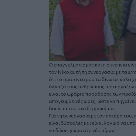
Ο επαγγελματισμός και η συνέπεια είν
τον Νίκο αυτή τη συνεργασία με τα s
ότι τα προϊόντα μου τα δίνω σε καλά χέ
άλλαζα τους ανθρώπους που εργάζοντα
είναι το ωράριο παράδοσης των προϊό
απογευματινές ώρες, ώστε να πηγαίνει
δουλειά του στα θερμοκήπια.
Για τη συνεργασία με τον πατέρα του, ο
είναι δύσκολες και είναι λογικό να υ
να δώσει χώρο στο νέο αίμα»!