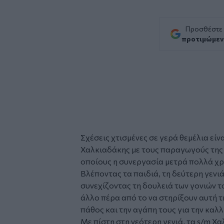
Προσθέστε
προτιμώμεν
Σχέσεις χτισμένες σε γερά θεμέλια είν
Χαλκιαδάκης
με τους
παραγωγούς
της
οποίους η συνεργασία μετρά πολλά χρό
Βλέποντας τα παιδιά, τη δεύτερη γενι
συνεχίζοντας τη δουλειά των γονιών το
άλλο πέρα από το να στηρίξουν αυτή 
πάθος και την αγάπη τους για την καλλ
Με πίστη στη νεότερη γενιά, τα s/m Χα