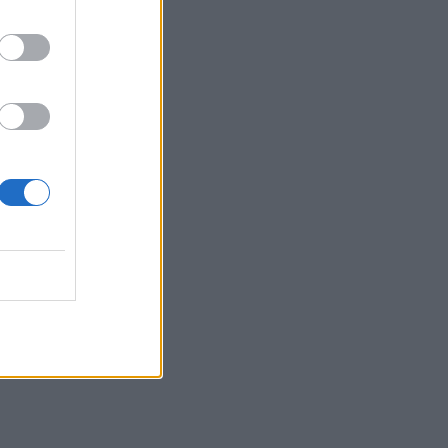
ρυθμίζει τη θερμοκρασία, ο
ανεμιστήρας οροφής αλλάζει την
αίσθηση
02:30
Αυξάνονται οι ενδείξεις για ζωή στον
Άρη
01:30
Ειδικός λέει ποια φυτά να βάλεις στο
μπαλκόνι σου το καλοκαίρι
00:31
Βιολόγος: «Αυτό που προσελκύει τα
κουνούπια δεν είναι το γλυκό αίμα, αλλά
οι χημικές ενώσεις που εκπέμπουμε»
00:31
Σητεία: Πυρκαγιά στα Αχλάδια -
Ολονύχτια μάχη με τις φλόγες (Βίντεο)