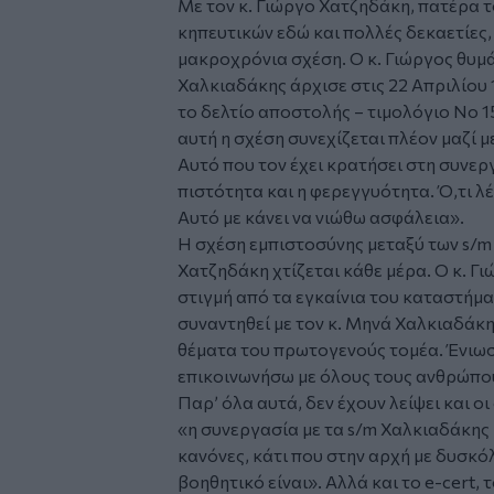
Με τον κ. Γιώργο Χατζηδάκη, πατέρα τ
κηπευτικών εδώ και πολλές δεκαετίες,
μακροχρόνια σχέση. Ο κ. Γιώργος θυμά
Χαλκιαδάκης άρχισε στις 22 Απριλίου 
το δελτίο αποστολής – τιμολόγιο Νο 15
αυτή η σχέση συνεχίζεται πλέον μαζί με
Αυτό που τον έχει κρατήσει στη συνερ
πιστότητα και η φερεγγυότητα. Ό,τι λέ
Αυτό με κάνει να νιώθω ασφάλεια».
Η σχέση εμπιστοσύνης μεταξύ των s/m
Χατζηδάκη χτίζεται κάθε μέρα. Ο κ. Γ
στιγμή από τα εγκαίνια του καταστήμα
συναντηθεί με τον κ. Μηνά Χαλκιαδάκη
θέματα του πρωτογενούς τομέα. Ένιωσ
επικοινωνήσω με όλους τους ανθρώπου
Παρ’ όλα αυτά, δεν έχουν λείψει και οι
«η συνεργασία με τα s/m Χαλκιαδάκης 
κανόνες, κάτι που στην αρχή με δυσκ
βοηθητικό είναι». Αλλά και το e-cert