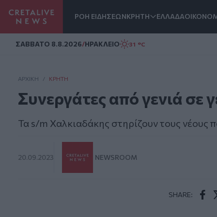
ΡΟΗ ΕΙΔΗΣΕΩΝ
ΚΡΗΤΗ
ΕΛΛΑΔΑ
ΟΙΚΟΝΟΜ
Homepage
ΣAΒΒΑΤΟ 8.8.2026
/
ΗΡΑΚΛΕΙΟ
31 °C
ΑΡΧΙΚΗ
/
ΚΡΉΤΗ
Συνεργάτες από γενιά σε γ
Τα s/m Χαλκιαδάκης στηρίζουν τους νέους 
20.09.2023
NEWSROOM
SHARE:
Face
T