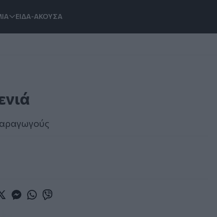
ΙΑ
ΕΙΔΑ-ΑΚΟΥΣΑ
ενιά
παραγωγούς
book
witter
Messenger
Whatsapp
Viber