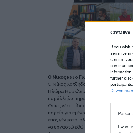
Cretalive 
If you wish 
sensitive in
confirm you
continue se
information 
Ο Νίκος και ο Γιώργος Χατζηδάκης 
further disc
Ο Νίκος Χατζηδάκης αποφάσισε να συν
participants
Downstream 
Πλώρα Ηρακλείου, όπου στα θερμοκήπ
παράλληλα πήρε τη σκυτάλη για τη συ
Όπως λέει ο ίδιος, «από μικρός μου άρ
πορεία για εμένα να ασχοληθώ με την 
Persona
επαγγέλματα, αλλά υπήρχε ήδη μία έτ
να εργαστώ εδώ και να το εξελίξω».
I want t