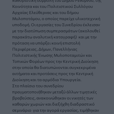
καθοριστική συμβολή του Δήμου Ρεθύμνου, της
Κοινότητα και του Πολιτιστικού Συλλόγου
Αρχαίας Ελεύθερνας και του δήμου
Μυλοποτάμου, ο οποίος παρείχε υλικοτεχνική
υποδομή. Οι εργασίες του Συνεδρίου έκλεισαν
με την διατύπωση συμπερασμάτων (ακολουθεί
παρακάτω αναλυτική καταγραφή) και με την
πρόταση να υπάρξει κοινή επιστολή
Περιφέρειας, Δήμων, Πανελλήνιας
Πολιτιστικής Ένωσης Μυλοποταμιτών και
Τοπικών Φορέων προς την Κεντρική Διοίκηση
στην οποία θα διατυπώνονται συγκεκριμένα
αιτήματα και προτάσεις προς την Κεντρική
Διοίκηση και τα αρμόδια Υπουργεία.
Στο πλαίσιο του συνεδρίου
πραγματοποιήθηκαν μεταξύ άλλων τιμητικές
βραβεύσεις, ανακοινώθηκαν οι νικητές των
καθαρών χωριών και διεξήχθη διαδραστικό
σεμινάριο για την αγορά εργασίας, τιμήθηκαν