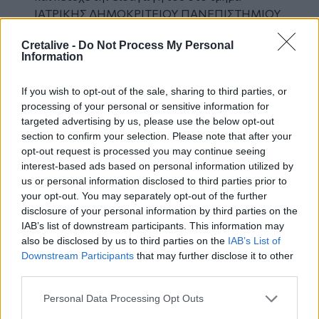
ΙΑΤΡΙΚΗΣ ΔΗΜΟΚΡΙΤΕΙΟΥ ΠΑΝΕΠΙΣΤΗΜΙΟΥ
ΘΡΑΚΗΣ
Cretalive -
Do Not Process My Personal
ΓΕΛ Ανωγείων
Information
Μαρία Μανουρά πέτυχε στο τμήμα
ΦΑΡΜΑΚΕΥΤΙΚΗΣ του ΕΘΝΙΚΟ ΚΑΙ
If you wish to opt-out of the sale, sharing to third parties, or
ΚΑΠΟΔΙΣΤΡΙΑΚΟΥ ΠΑΝΕΠΙΣΤΗΜΙΟΥ
processing of your personal or sensitive information for
ΑΘΗΝΩΝ
targeted advertising by us, please use the below opt-out
ΓΕΛ ΠΑΝΟΡΜΟΥ
section to confirm your selection. Please note that after your
Σοφία Σωπασουδάκη τμήμα ΕΠΙΣΤΗΜΗΣ
opt-out request is processed you may continue seeing
interest-based ads based on personal information utilized by
ΦΥΣΙΚΗ ΑΓΩΓΗΣ ΚΑΙ ΑΘΛΗΤΙΣΜΟΥ
us or personal information disclosed to third parties prior to
ΠΑΝΕΠΙΣΤΗΜΙΟΥ ΘΕΣΣΑΛΙΑΣ.
your opt-out. You may separately opt-out of the further
disclosure of your personal information by third parties on the
Πρόταση Δημιουργίας Κέντρου Υποτροφιών
IAB’s list of downstream participants. This information may
Με αφορμή τις Βραβεύσεις των φοιτητών ο
also be disclosed by us to third parties on the
IAB’s List of
Πρόεδρος Εμ. Κυρίμης επανέλαβε την πρόταση
Downstream Participants
that may further disclose it to other
που είχε τεθεί στο προηγούμενο Συνέδριο στις
third parties.
Μαργαρίτες για τη δημιουργία ενός Κέντρου
Personal Data Processing Opt Outs
Υποτροφιών, με τη συμμετοχή και της