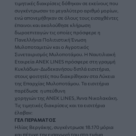
τιμητικές διακρίσεις δόθηκαν σε εκείνους που
συγκέντρωσαν το μεγαλύτερο αριθμό μορίων,
ενώ απονεμήθηκαν σε όλους τους εισαχθέντες
έπαινοι και ακολούθησε κλήρωση
δωροεπιταγών τις οποίες πρόσφερε η
Πανελλήνια Πολιτιστική Ένωση
Μυλοποταμιτών και ο Αγροτικός
Συνεταιρισμός Μυλοποτάμου. Η Ναυτιλιακή
Εταιρεία ANEK LINES πρόσφερε στη γραμμή
Κυκλάδων-Δωδεκανήσου διπλά εισιτήρια,
στους φοιτητές που διακρίθηκαν στα Λύκεια
της Επαρχίας Μυλοποτάμου. Τα εισιτήρια
παρέδωσε
η υπεύθυνη
χορηγιών της ΑΝΕΚ LINES, Άννα Νικολακάκη.
Τις τιμητικές διακρίσεις και τα εισιτήρια
έλαβαν:
ΓΕΛ ΠΕΡΑΜΑΤΟΣ
Ηλίας Βεργάκης, συγκέντρωσε 18.170 μόρια
και πέτυχε την εισαγωγή του στο τμήμα