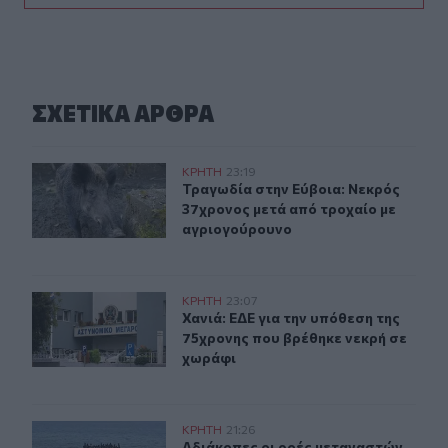
ΣΧΕΤΙΚA AΡΘΡΑ
Τραγωδία στην Εύβοια: Νεκρός 37χρονος μετά από τρο
ΚΡΗΤΗ
23:19
Τραγωδία στην Εύβοια: Νεκρός 37χ
Τραγωδία στην Εύβοια: Νεκρός
37χρονος μετά από τροχαίο με
αγριογούρουνο
Χανιά: ΕΔΕ για την υπόθεση της 75χρονης που βρέθηκε 
ΚΡΗΤΗ
23:07
Χανιά: ΕΔΕ για την υπόθεση της 75
Χανιά: ΕΔΕ για την υπόθεση της
75χρονης που βρέθηκε νεκρή σε
χωράφι
Αδιάκοπες οι ροές μεταναστών στην Κρήτη: Νέα «καραβ
ΚΡΗΤΗ
21:26
Αδιάκοπες οι ροές μεταναστών στην
Αδιάκοπες οι ροές μεταναστών