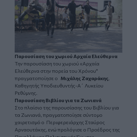
Παρουσίαση του χωριού Αρχαία Ελεύθερνα
Την παρουσίαση του χωριού «Αρχαία
Ελεύθερνα στην πορεία του Χρόνου"
πραγματοποίησε ο
Μιχάλης Ζαχαράκης
,
Καθηγητής Υποδιευθυντής-Α΄ Λυκείου
Ρεθύμνης.
Παρουσίαση Βιβλίου για τα Ζωνιανά
Στο πλαίσιο της παρουσίασης του Βιβλίου για
τα Ζωνιανά, πραγματοποίησε σύντομο
χαιρετισμό ο Περιφερειάρχης Σταύρος
Αρναουτάκης, ενώ προλόγισε ο Προέδρος της
Πανελλήνιας Πολιτιστικής Ένωσης