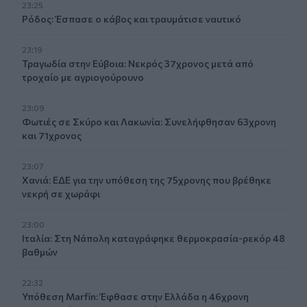
23:25
Ρόδος: Έσπασε ο κάβος και τραυμάτισε ναυτικό
23:19
Τραγωδία στην Εύβοια: Νεκρός 37χρονος μετά από
τροχαίο με αγριογούρουνο
23:09
Φωτιές σε Σκύρο και Λακωνία: Συνελήφθησαν 63χρονη
και 71χρονος
23:07
Χανιά: ΕΔΕ για την υπόθεση της 75χρονης που βρέθηκε
νεκρή σε χωράφι
23:00
Ιταλία: Στη Νάπολη καταγράφηκε θερμοκρασία-ρεκόρ 48
βαθμών
22:32
Υπόθεση Marfin: Έφθασε στην Ελλάδα η 46χρονη