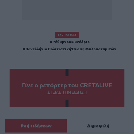
ΣΧΕΤΙΚΆ TAGS
Ρέθυμνο
Συνέδριο
Πανελλήνια Πολιτιστική Ένωση Μυλοποταμιτών
Γίνε ο ρεπόρτερ του CRETALIVE
ΣΤΕΊΛΕ ΤΗΝ ΕΊΔΗΣΗ
Ροή ειδήσεων
Δημοφιλή