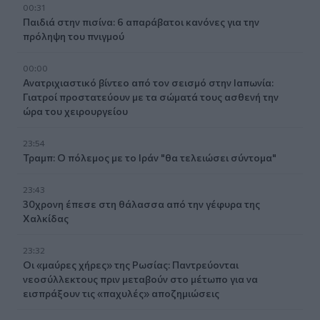
00:31
Παιδιά στην πισίνα: 6 απαράβατοι κανόνες για την
πρόληψη του πνιγμού
00:00
Ανατριχιαστικό βίντεο από τον σεισμό στην Ιαπωνία:
Γιατροί προστατεύουν με τα σώματά τους ασθενή την
ώρα του χειρουργείου
23:54
Τραμπ: Ο πόλεμος με το Ιράν "θα τελειώσει σύντομα"
23:43
30χρονη έπεσε στη θάλασσα από την γέφυρα της
Χαλκίδας
23:32
Οι «μαύρες χήρες» της Ρωσίας: Παντρεύονται
νεοσύλλεκτους πριν μεταβούν στο μέτωπο για να
εισπράξουν τις «παχυλές» αποζημιώσεις