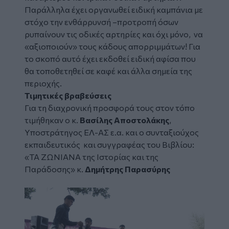
Παράλληλα έχει οργανωθεί ειδική καμπάνια με
στόχο την ενθάρρυνσή –προτροπή όσων
ρυπαίνουν τις οδικές αρτηρίες και όχι μόνο, να
«αξιοποιούν» τους κάδους απορριμμάτων! Για
το σκοπό αυτό έχει εκδοθεί ειδική αφίσα που
θα τοποθετηθεί σε καφέ και άλλα σημεία της
περιοχής.
Τιμητικές βραβεύσεις
Για τη διαχρονική προσφορά τους στον τόπο
τιμήθηκαν ο κ.
Βασίλης Αποστολάκης
,
Υποστράτηγος ΕΛ-ΑΣ ε.α. και ο συνταξιούχος
εκπαιδευτικός και συγγραφέας του Βιβλίου:
«ΤΑ ΖΩΝΙΑΝΑ της Ιστορίας και της
Παράδοσης» κ.
Δημήτρης Παρασύρης