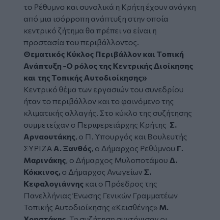
το Ρέθυμνο και συνολικά η Κρήτη έχουν ανάγκη
από μια ισόρροπη ανάπτυξη στην οποία
κεντρικό ζήτημα θα πρέπει να είναι η
προστασία του περιβάλλοντος.
Θεματικός Κύκλος
Περιβάλλον και Τοπική
Ανάπτυξη -Ο ρόλος της Κεντρικής Διοίκησης
και της Τοπικής Αυτοδιοίκησης
»
Κεντρικό θέμα των εργασιών του συνεδρίου
ήταν το περιβάλλον και το φαινόμενο της
κλιματικής αλλαγής. Στο κύκλο της συζήτησης
συμμετείχαν ο Περιφερειάρχης Κρήτης
Σ.
Αρναουτάκης
, ο Π. Υπουργός και Βουλευτής
ΣΥΡΙΖΑ
Α. Ξανθός
, ο Δήμαρχος Ρεθύμνου
Γ.
Μαρινάκης
, ο Δήμαρχος Μυλοποτάμου
Δ.
Κόκκινος,
ο Δήμαρχος Ανωγείων
Σ.
Κεφαλογιάννης
και ο Πρόεδρος της
Πανελλήνιας Ένωσης Γενικών Γραμματέων
Τοπικής Αυτοδιοίκησης «Κεισθένης»
Μ.
Χρηστάκης
. Τη συζήτηση συντόνισαν οι