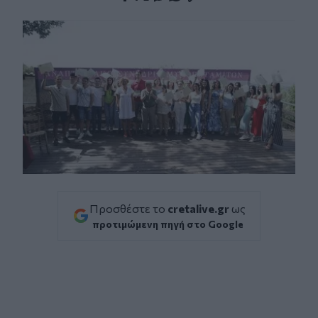
Facebook
Twitter
Messenger
Whatsapp
Viber
Προσθέστε το
cretalive.gr
ως
προτιμώμενη πηγή στο Google