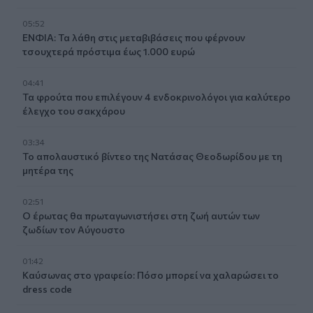
05:52
ΕΝΦΙΑ: Τα λάθη στις μεταβιβάσεις που φέρνουν
τσουχτερά πρόστιμα έως 1.000 ευρώ
04:41
Τα φρούτα που επιλέγουν 4 ενδοκρινολόγοι για καλύτερο
έλεγχο του σακχάρου
03:34
Το απολαυστικό βίντεο της Νατάσας Θεοδωρίδου με τη
μητέρα της
02:51
Ο έρωτας θα πρωταγωνιστήσει στη ζωή αυτών των
ζωδίων τον Αύγουστο
01:42
Καύσωνας στο γραφείο: Πόσο μπορεί να χαλαρώσει το
dress code