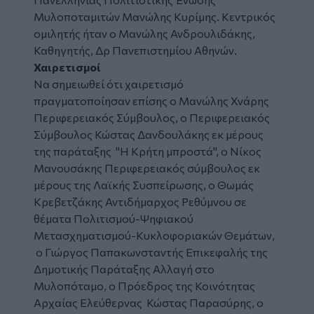
Μυλοποταμιτών Μανώλης Κυρίμης. Κεντρικός
ομιλητής ήταν ο Μανώλης Ανδρουλιδάκης,
Καθηγητής, Δρ Πανεπιστημίου Αθηνών.
Χαιρετισμοί
Να σημειωθεί ότι χαιρετισμό
πραγματοποίησαν επίσης ο Μανώλης Χνάρης
Περιφερειακός Σύμβουλος, ο Περιφερειακός
Σύμβουλος
Κώστας Δανδουλάκης εκ μέρους
της παράταξης "Η Κρήτη μπροστά",
ο Νίκος
Μανουσάκης Περιφερειακός σύμβουλος εκ
μέρους της Λαϊκής Συσπείρωσης, ο Θωμάς
Κρεβετζάκης Αντιδήμαρχος Ρεθύμνου σε
θέματα Πολιτισμού-Ψηφιακού
Μετασχηματισμού-Κυκλοφοριακών Θεμάτων,
ο Γιώργος Παπακωνσταντής Επικεφαλής της
Δημοτικής Παράταξης Αλλαγή στο
Μυλοπόταμο, ο Πρόεδρος της Κοινότητας
Αρχαίας Ελεύθερνας Κώστας Παρασύρης, ο