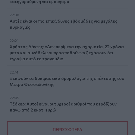
κατηγορούμενη για εμπρησμό
22:30
Αυτές είναι οι πιο επικίνδυνες εβδομάδες για μεγάλες
πυρκαγιές
22:21
Χρήστος Δάντης: «Δεν περίμενα την αχαριστία, 22 χρόνια
μετά και συνάδελφοι προσπαθούν να ξεχάσουν ότι
έγραψα αυτό το τραγούδι»
22:14
Ξεκινούν τα δοκιμαστικά δρομολόγια της επέκτασης του
Μετρό Θεσσαλονίκης
22:05
Τζόκερ: Αυτοί είναι οι τυχεροί αριθμοί που κερδίζουν
πάνω από 2 εκατ. ευρώ
ΠΕΡΙΣΣΟΤΕΡΑ