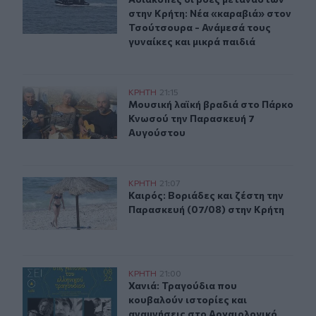
στην Κρήτη: Νέα «καραβιά» στον
Τσούτσουρα - Ανάμεσά τους
γυναίκες και μικρά παιδιά
Μουσική λαϊκή βραδιά στο Πάρκο Κνωσού την Παρασκ
ΚΡΗΤΗ
21:15
Μουσική λαϊκή βραδιά στο Πάρκο 
Μουσική λαϊκή βραδιά στο Πάρκο
Κνωσού την Παρασκευή 7
Αυγούστου
Καιρός: Βοριάδες και ζέστη την Παρασκευή (07/08) στη
ΚΡΗΤΗ
21:07
Καιρός: Βοριάδες και ζέστη την Πα
Καιρός: Βοριάδες και ζέστη την
Παρασκευή (07/08) στην Κρήτη
Χανιά: Τραγούδια που κουβαλούν ιστορίες και αναμνήσ
ΚΡΗΤΗ
21:00
Χανιά: Τραγούδια που κουβαλούν ι
Χανιά: Τραγούδια που
κουβαλούν ιστορίες και
αναμνήσεις στο Αρχαιολογικό