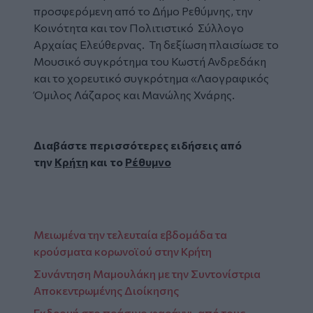
προσφερόμενη από το Δήμο Ρεθύμνης, την
Κοινότητα και τον Πολιτιστικό Σύλλογο
Αρχαίας Ελεύθερνας.
Τη δεξίωση πλαισίωσε το
Μουσικό συγκρότημα του Κωστή Ανδρεδάκη
και το χορευτικό συγκρότημα «Λαογραφικός
Όμιλος Λάζαρος και Μανώλης Χνάρης.
Διαβάστε περισσότερες ειδήσεις από
την
Κρήτη
και το
Ρέθυμνο
Μειωμένα την τελευταία εβδομάδα τα
κρούσματα κορωνοϊού στην Κρήτη
Συνάντηση Μαμουλάκη με την Συντονίστρια
Αποκεντρωμένης Διοίκησης
Εκδρομή στο πράσινο φαράγγι, από τους