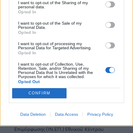
Πανελλήνιας Πολιτιστικής Ένωσης
I want to opt-out of the Sharing of my
personal data.
Μυλοποταμιτών. «Την πρόταση μας τη θέτουμε
Opted In
και σήμερα ενώπιον σας, ελπίζοντας να
βρει ευήκοα ώτα, προκειμένου να καθιερωθεί»
I want to opt-out of the Sale of my
Personal Data.
σημείωσε χαρακτηριστικά. Να σημειωθεί ότι
Opted In
στην πρόταση προβλεπόταν οι δικαιούχοι να
αναδεικνύονται με την καθιέρωση
I want to opt-out of processing my
Personal Data for Targeted Advertising.
συγκεκριμένων κριτηρίων, ενώ θα υπάρχει
Opted In
πρόβλεψη για μνεία στους χορηγούς που θα
I want to opt-out of Collection, Use,
συμβάλλουν με τις προσφορές τους στο Ταμείο
Retention, Sale, and/or Sharing of my
Υποτροφιών.
Personal Data that Is Unrelated with the
Purposes for which it was collected.
Σεμινάριο για την αγορά εργασίας
Opted Out
Παράλληλα με τις εκδηλώσεις
πραγματοποιήθηκε και ειδικό επιμορφωτικό
CONFIRM
σεμινάριο στο οποίο συμμετείχαν οι φοιτητές
καθώς και κάθε ενδιαφερόμενος. Το σεμινάριο
Data Deletion
Data Access
Privacy Policy
συντόνισαν η
Δρ
Αγγελική Μπουρμπούλη
,
Αναπληρώτρια Διευθύντρια Ινστιτούτου
Επιμόρφωσης (ΙΝ.ΕΠ.) Εθνικού Κέντρου