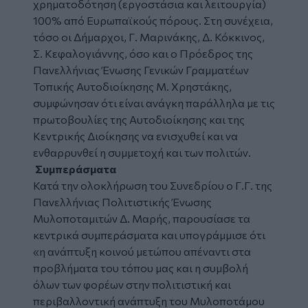
χρηματοδότηση (εργοστάσια και λειτουργία)
100% από Ευρωπαϊκούς πόρους. Στη συνέχεια,
τόσο οι Δήμαρχοι, Γ. Μαρινάκης, Δ. Κόκκινος,
Σ. Κεφαλογιάννης, όσο και ο Πρόεδρος της
Πανελλήνιας Ένωσης Γενικών Γραμματέων
Τοπικής Αυτοδιοίκησης Μ. Χρηστάκης,
συμφώνησαν ότι είναι ανάγκη παράλληλα με τις
πρωτοβουλίες της Αυτοδιοίκησης και της
Κεντρικής Διοίκησης να ενισχυθεί και να
ενθαρρυνθεί η συμμετοχή και των πολιτών.
Συμπεράσματα
Κατά την ολοκλήρωση του Συνεδρίου ο Γ.Γ. της
Πανελλήνιας Πολιτιστικής Ένωσης
Μυλοποταμιτών Δ. Μαρής, παρουσίασε τα
κεντρικά συμπεράσματα και υπογράμμισε ότι
«η ανάπτυξη κοινού μετώπου απέναντι στα
προβλήματα του τόπου μας και η συμβολή
όλων των φορέων στην πολιτιστική και
περιβαλλοντική ανάπτυξη του Μυλοποτάμου