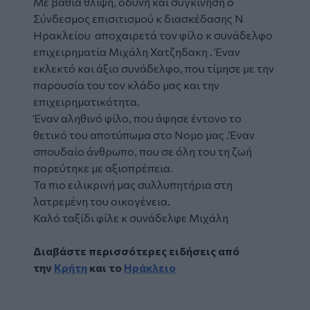
Με βαθιά θλίψη, οδύνη και συγκίνηση ο
Σύνδεσμος επισιτισμού κ διασκέδασης Ν
Ηρακλείου αποχαιρετά τον φίλο κ συνάδελφο
επιχειρηματία Μιχάλη Χατζηδακη . Έναν
εκλεκτό και άξιο συνάδελφο, που τίμησε με την
παρουσία του τον κλάδο μας και την
επιχειρηματικότητα.
Έναν αληθινό φίλο, που άφησε έντονο το
θετικό του αποτύπωμα στο Νομο μας .Έναν
σπουδαίο άνθρωπο, που σε όλη του τη ζωή
πορεύτηκε με αξιοπρέπεια.
Τα πιο ειλικρινή μας συλλυπητήρια στη
λατρεμένη του οικογένεια.
Καλό ταξίδι φίλε κ συνάδελφε Μιχάλη
Διαβάστε περισσότερες ειδήσεις από
την
Κρήτη
και το
Ηράκλειο