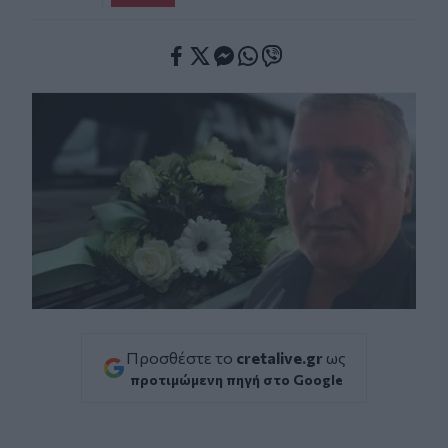
Facebook
Twitter
Messenger
Whatsapp
Viber
Προσθέστε το
cretalive.gr
ως
προτιμώμενη πηγή στο Google