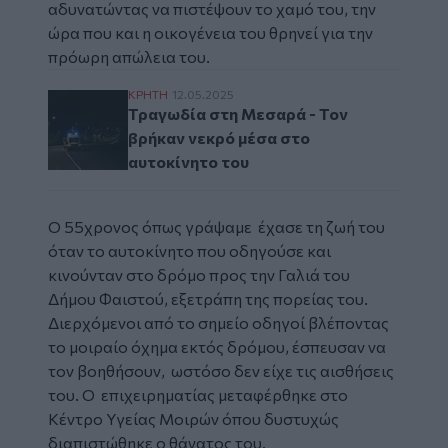
αδυνατώντας να πιστέψουν το χαμό του, την
ώρα που και η οικογένεια του θρηνεί για την
πρόωρη απώλεια του.
Τραγωδία στη Μεσαρά - Τον βρήκαν νεκρό 
ΚΡΗΤΗ
12.05.2025
Τραγωδία στη Μεσαρά - Τον
βρήκαν νεκρό μέσα στο
αυτοκίνητο του
Ο 55χρονος όπως γράψαμε έχασε τη ζωή του
όταν το αυτοκίνητο που οδηγούσε και
κινούνταν στο δρόμο προς την Γαλιά του
Δήμου Φαιστού, εξετράπη της πορείας του.
Διερχόμενοι από το σημείο οδηγοί βλέποντας
το μοιραίο όχημα εκτός δρόμου, έσπευσαν να
τον βοηθήσουν, ωστόσο δεν είχε τις αισθήσεις
του. Ο επιχειρηματίας μεταφέρθηκε στο
Κέντρο Υγείας Μοιρών όπου δυστυχώς
διαπιστώθηκε ο θάνατος του.