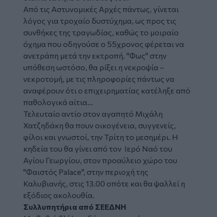
Από τις Αστυνομικές Αρχές πάντως, γίνεται
λόγος για τροχαίο δυστύχημα, ως προς τις
συνθήκες της τραγωδίας, καθώς το μοιραίο
όχημα που οδηγούσε ο 55χρονος φέρεται να
ανετράπη μετά την εκτροπή. "Φως" στην
υπόθεση ωστόσο, θα ρίξει η νεκροψία –
νεκροτομή, με τις πληροφορίες πάντως να
αναφέρουν ότι ο επιχειρηματίας κατέληξε από
παθολογικά αίτια...
Τελευταίο αντίο στον αγαπητό Μιχάλη
Χατζηδάκη θα πουν οικογένεια, συγγενείς,
φίλοι και γνωστοί, την Τρίτη το μεσημέρι. Η
κηδεία του θα γίνει από τον Ιερό Ναό του
Αγίου Γεωργίου, στον προαύλειο χώρο του
"Φαιστός Palace", στην περιοχή της
Καλυβιανής, στις 13.00 οπότε και θα ψαλλεί η
εξόδιος ακολουθία.
Συλλυπητήρια από ΣΕΕΔΝΗ