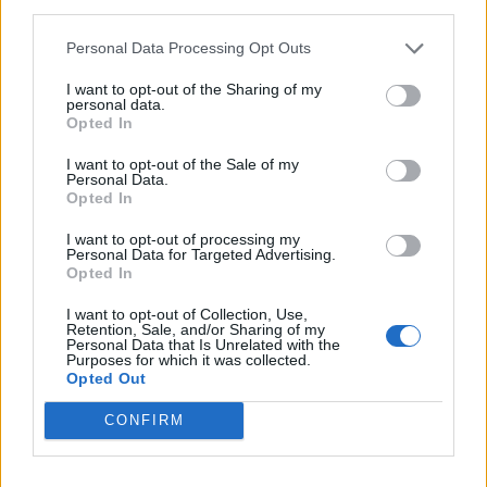
third parties.
στην Ευρώπη
Personal Data Processing Opt Outs
16:05
Ευλογιά των προβάτων: Έκτακτα μέτρα για την καταστολή
I want to opt-out of the Sharing of my
personal data.
της διασποράς της ζωονόσου στην Καστοριά
Opted In
16:00
I want to opt-out of the Sale of my
Χανιά: Νέα στοιχεία για την 75χρονη που βρέθηκε νεκρή -
Personal Data.
Opted In
Είχε μεταφερθεί στο Α.Τ πριν την εξαφάνιση της
I want to opt-out of processing my
15:59
Personal Data for Targeted Advertising.
Σούπερ Καπ: Ελεύθερη η πώληση των εισιτηρίων για τον
Opted In
κόσμο του ΟΦΗ
I want to opt-out of Collection, Use,
Retention, Sale, and/or Sharing of my
15:54
Personal Data that Is Unrelated with the
Purposes for which it was collected.
Super Cup: Ο Παπαπέτρου «σφυρίζει» το ΑΕΚ - ΟΦΗ
Opted Out
15:52
CONFIRM
Χανιά: Δίκτυο 62 κοινόχρηστων κρηνών προσφέρει
δωρεάν πόσιμο νερό σε δημόσιους χώρους