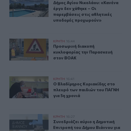
Δήμος Αγίου Νικολάου: «Κανένα έρ
Δήμος Αγίου Νικολάου: «Κανένα
έργο δεν χάθηκε – Οι
παρεμβάσεις στις αθλητικές
υποδομές προχωρούν»
Προσωρινή διακοπή κυκλοφορίας την Παρασκευή στο
ΚΡΗΤΗ
16:44
Προσωρινή διακοπή κυκλοφορίας 
Προσωρινή διακοπή
κυκλοφορίας την Παρασκευή
στον ΒΟΑΚ
Ο Βλαδίμηρος Κυριακίδης στο πλευρό των παιδιών του
ΚΡΗΤΗ
16:41
Ο Βλαδίμηρος Κυριακίδης στο πλευ
Ο Βλαδίμηρος Κυριακίδης στο
πλευρό των παιδιών του ΠΑΓΝΗ
για 5η χρονιά
Συνεδριάζει αύριο η Δημοτική Επιτροπή του Δήμου Βιά
ΚΡΗΤΗ
16:27
Συνεδριάζει αύριο η Δημοτική Επιτ
Συνεδριάζει αύριο η Δημοτική
Επιτροπή του Δήμου Βιάννου για