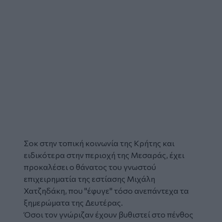
Σοκ στην τοπική κοινωνία της Κρήτης και
ειδικότερα στην περιοχή της
Μεσαράς
, έχει
προκαλέσει ο
θάνατος
του γνωστού
επιχειρηματία
της εστίασης
Μιχάλη
Χατζηδάκη
, που "έφυγε" τόσο ανεπάντεχα τα
ξημερώματα της Δευτέρας.
Όσοι τον γνώριζαν έχουν βυθιστεί στο πένθος