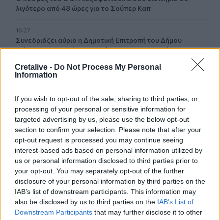
λιγότερο από 48 ώρες για το Σούπερ Καπ
16:27
Συνεδριάζει αύριο η Δημοτική Επιτροπή του Δήμου
Βιάννου για την λήψη αποφάσεων για μια σειρά
παρεμβάσεων
Cretalive -
Do Not Process My Personal
Information
16:21
Δύο συναυλίες του Νίκου Ανδρουλάκη στο Ηράκλειο
If you wish to opt-out of the sale, sharing to third parties, or
processing of your personal or sensitive information for
16:13
targeted advertising by us, please use the below opt-out
Στο Μάραθος θα βρεθεί αύριο η Θεατρική Ομάδα του
section to confirm your selection. Please note that after your
Δήμου Μαλεβιζίου
opt-out request is processed you may continue seeing
interest-based ads based on personal information utilized by
16:12
us or personal information disclosed to third parties prior to
Μαζικές συνταξιοδοτήσεις το 2026 – Τι οδηγεί χιλιάδες
your opt-out. You may separately opt-out of the further
εργαζόμενους στην πρόωρη έξοδο
disclosure of your personal information by third parties on the
IAB’s list of downstream participants. This information may
16:10
also be disclosed by us to third parties on the
IAB’s List of
GLOBAL & REGIONAL FOCUS NOTES: Εξελίξεις και
Downstream Participants
that may further disclose it to other
προοπτικές στις αγορές πετρελαίου και φυσικού αερίου