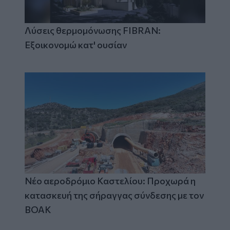
Λύσεις θερμομόνωσης FIBRAN:
Εξοικονομώ κατ' ουσίαν
Νέο αεροδρόμιο Καστελίου: Προχωρά η
κατασκευή της σήραγγας σύνδεσης με τον
ΒΟΑΚ