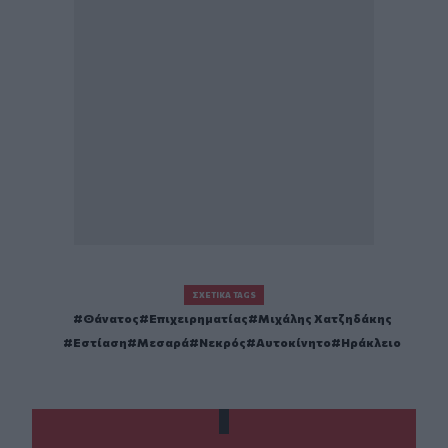
ΣΧΕΤΙΚΆ TAGS
Θάνατος
Επιχειρηματίας
Μιχάλης Χατζηδάκης
Εστίαση
Μεσαρά
Νεκρός
Αυτοκίνητο
Ηράκλειο