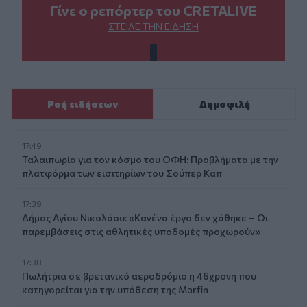
Γίνε ο ρεπόρτερ του CRETALIVE
ΣΤΕΊΛΕ ΤΗΝ ΕΊΔΗΣΗ
Ροή ειδήσεων
Δημοφιλή
17:49
Ταλαιπωρία για τον κόσμο του ΟΦΗ: Προβλήματα με την
πλατφόρμα των εισιτηρίων του Σούπερ Καπ
17:39
Δήμος Αγίου Νικολάου: «Κανένα έργο δεν χάθηκε – Οι
παρεμβάσεις στις αθλητικές υποδομές προχωρούν»
17:38
Πωλήτρια σε βρετανικό αεροδρόμιο η 46χρονη που
κατηγορείται για την υπόθεση της Marfin