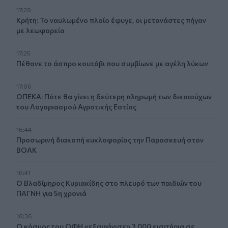
17:28
Κρήτη: Το ναυλωμένο πλοίο έφυγε, οι μετανάστες πήγαν
με λεωφορεία
17:25
Πέθανε το άσπρο κουτάβι που συμβίωνε με αγέλη λύκων
17:06
ΟΠΕΚΑ: Πότε θα γίνει η δεύτερη πληρωμή των δικαιούχων
του Λογαριασμού Αγροτικής Εστίας
16:44
Προσωρινή διακοπή κυκλοφορίας την Παρασκευή στον
ΒΟΑΚ
16:41
Ο Βλαδίμηρος Κυριακίδης στο πλευρό των παιδιών του
ΠΑΓΝΗ για 5η χρονιά
16:36
Ο κόσμος του ΟΦΗ «εξαφάνισε» 3.000 εισιτήρια σε