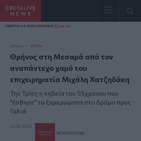
Homepage
/
30 °C
ΠΕΜΠΤΗ 6.8.2026
ΗΡΑΚΛΕΙΟ
ΑΡΧΙΚΗ
/
ΚΡΉΤΗ
Θρήνος στη Μεσαρά από τον
αναπάντεχο χαμό του
επιχειρηματία Μιχάλη Χατζηδάκη
Την Τρίτη η κηδεία του 55χρονου που
"έσβησε" τα ξημερώματα στο δρόμο προς
Γαλιά
12.05.2025
NEWSROOM