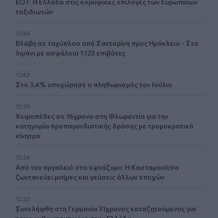
ΕΟΤ: Η Ελλάδα στις κορυφαίες επιλογές των Ευρωπαίων
ταξιδιωτών
12:46
Βλάβη σε ταχύπλοο από Σαντορίνη προς Ηράκλειο - Στο
λιμάνι με ασφάλεια 1.123 επιβάτες
12:42
Στο 3,4% υποχώρησε ο πληθωρισμός τον Ιούλιο
12:39
Xειροπέδες σε 16χρονο στη Φλωρεντία για την
κατηγορία προπαγανδιστικής δράσης με τρομοκρατικό
κίνητρο
12:34
Από τον αργαλειό στο εφτάζυμο: Η Κασταμονίτσα
ζωντανεύει μνήμες και γεύσεις άλλων εποχών
12:32
Συνελήφθη στη Γερμανία 31χρονος καταζητούμενος για