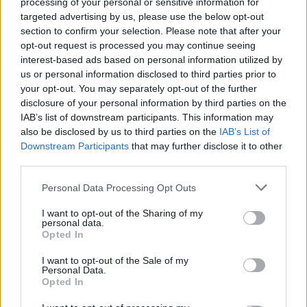
processing of your personal or sensitive information for
Σελιδοποίηση
Current page
1
Προηγούμενη σελίδα
Next page
targeted advertising by us, please use the below opt-out
section to confirm your selection. Please note that after your
opt-out request is processed you may continue seeing
interest-based ads based on personal information utilized by
us or personal information disclosed to third parties prior to
your opt-out. You may separately opt-out of the further
Ροή ειδήσεων
Δημοφιλή
disclosure of your personal information by third parties on the
IAB’s list of downstream participants. This information may
also be disclosed by us to third parties on the
IAB’s List of
13:56
Downstream Participants
that may further disclose it to other
Ένωση Ηρακλείου: Από 21 Αυγούστου η παραλαβή
third parties.
οινοσταφύλων - Οι τιμές ανά ποικιλία
Personal Data Processing Opt Outs
13:56
Δήμος Πέλλας: Κλείνουν προσωρινά όλες οι παιδικές
I want to opt-out of the Sharing of my
personal data.
χαρές
Opted In
13:46
I want to opt-out of the Sale of my
Δημοτική Πινακοθήκη Χανίων: Συνεχίζονται οι δωρεάν
Personal Data.
Opted In
ξεναγήσεις στην έκθεση του Αλέξανδρου Ψυχούλη