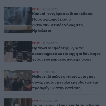
Καπνοί, τσιγάρα και διασκέδαση: Πόσο ε
ΚΡΗΤΗ
19.04.2026
Καπνοί, τσιγάρα και διασκέδαση:
Πόσο εφαρμόζεται ο
αντικαπνιστικός νόμος στο
Ηράκλειο;
Ηράκλειο: Εφιάλτης… για τα καταστήματα
ΚΡΗΤΗ
18.04.2026
Ηράκλειο: Εφιάλτης… για τα
καταστήματα εστίασης η πιθανότητα
ενός νέου κύματος ανατιμήσεων
Helios+: Δίαυλος επικοινωνίας και συνε
ΚΡΗΤΗ
27.03.2026
Helios+: Δίαυλος επικοινωνίας και
συνεργασίας μεταξύ εργοδοτών και
προσφύγων στην εστίαση
Δράση επαγγελματικής διασύνδεσης στον 
ΚΡΗΤΗ
23.03.2026
Δράση επαγγελματικής διασύνδεσης