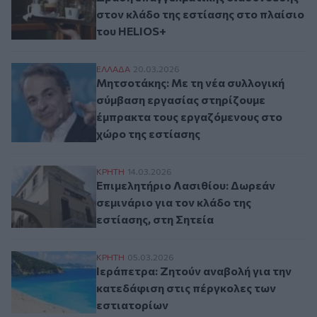
στον κλάδο της εστίασης στο πλαίσιο
του HELIOS+
Μητσοτάκης: Με τη νέα συλλογική σύμβασ
ΕΛΛAΔΑ
20.03.2026
Μητσοτάκης: Με τη νέα συλλογική
σύμβαση εργασίας στηρίζουμε
έμπρακτα τους εργαζόμενους στο
χώρο της εστίασης
Επιμελητήριο Λασιθίου: Δωρεάν σεμινάριο
ΚΡΗΤΗ
14.03.2026
Επιμελητήριο Λασιθίου: Δωρεάν
σεμινάριο για τον κλάδο της
εστίασης, στη Σητεία
Ιεράπετρα: Ζητούν αναβολή για την κατε
ΚΡΗΤΗ
05.03.2026
Ιεράπετρα: Ζητούν αναβολή για την
κατεδάφιση στις πέργκολες των
εστιατορίων