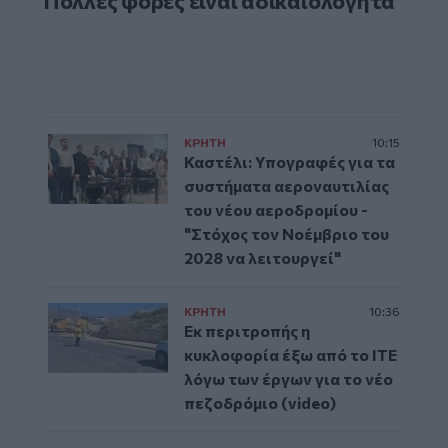
"Πολλές φορές είναι αδικαιολόγητα"
ΚΡΗΤΗ
10:15
Καστέλι: Υπογραφές για τα
συστήματα αεροναυτιλίας
του νέου αεροδρομίου -
"Στόχος τον Νοέμβριο του
2028 να λειτουργεί"
ΚΡΗΤΗ
10:36
Εκ περιτροπής η
κυκλοφορία έξω από το ΙΤΕ
λόγω των έργων για το νέο
πεζοδρόμιο (video)