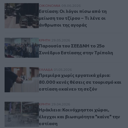
Εστίαση: Οι λόγοι πίσω από τη μείωση του
ΟΙΚΟΝΟΜΙΑ
09.06.2026
Εστίαση: Οι λόγοι πίσω από τη
μείωση του τζίρου – Τι λένε οι
άνθρωποι της αγοράς
Παρουσία του ΣΕΕΔΝΗ το 25ο Συνέδριο Ε
ΚΡΗΤΗ
29.05.2026
Παρουσία του ΣΕΕΔΝΗ το 25ο
Συνέδριο Εστίασης στην Τρίπολη
Πρεμιέρα χωρίς εργατικά χέρια: 80.000 κε
ΕΛΛAΔΑ
01.05.2026
Πρεμιέρα χωρίς εργατικά χέρια:
80.000 κενές θέσεις σε τουρισμό και
εστίαση «καίνε» τη σεζόν
Ηράκλειο: Κοινόχρηστοι χώροι, έλεγχοι κα
ΚΡΗΤΗ
29.04.2026
Ηράκλειο: Κοινόχρηστοι χώροι,
έλεγχοι και βιωσιμότητα "καίνε" την
εστίαση