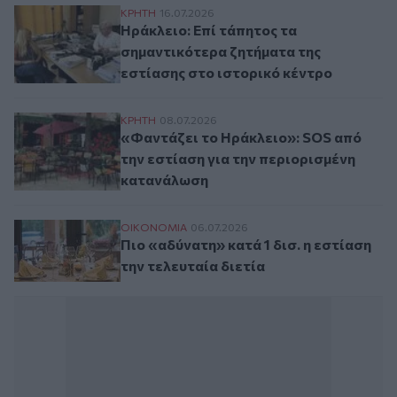
Ηράκλειο: Επί τάπητος τα σημαντικότερα 
ΚΡΗΤΗ
16.07.2026
Ηράκλειο: Επί τάπητος τα
σημαντικότερα ζητήματα της
εστίασης στο ιστορικό κέντρο
«Φαντάζει το Ηράκλειο»: SOS από την εσ
ΚΡΗΤΗ
08.07.2026
«Φαντάζει το Ηράκλειο»: SOS από
την εστίαση για την περιορισμένη
κατανάλωση
Πιο «αδύνατη» κατά 1 δισ. η εστίαση την τ
ΟΙΚΟΝΟΜΙΑ
06.07.2026
Πιο «αδύνατη» κατά 1 δισ. η εστίαση
την τελευταία διετία