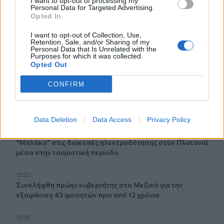
I want to opt-out of processing my
13:41
Personal Data for Targeted Advertising.
Βρετανία: Επεισόδια σε διαδήλωση κατά των
Opted In
μεταναστών
I want to opt-out of Collection, Use,
Retention, Sale, and/or Sharing of my
13:35
Personal Data that Is Unrelated with the
Purposes for which it was collected.
Ηράκλειο: Οι παραστάσεις στα Κηποθέατρα τη Δευτέρα
Opted Out
10/8
CONFIRM
13:30
Νέο πρόστιμο $567 εκατ. στη Meta για βλάβες στην
ψυχική υγεία των παιδιών
Data Deletion
Data Access
Privacy Policy
13:28
"Μπλόκο" στις διακοπές ηλεκτροδότησης στον Πλατανιά
μέσα στην τουριστική περίοδο
13:22
Συνελήφθη πρώην κυβερνήτης στο Μεξικό για την
εξαφάνιση 43 φοιτητών πριν από 12 χρόνια
13:18