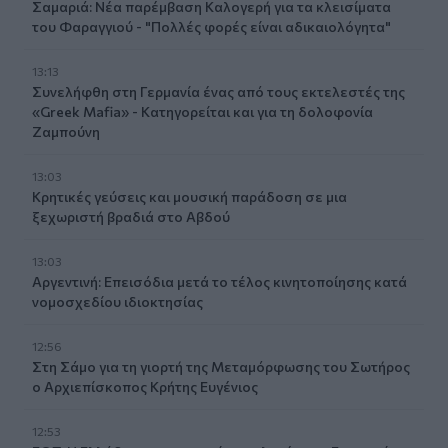
Σαμαριά: Νέα παρέμβαση Καλογερή για τα κλεισίματα
του Φαραγγιού - "Πολλές φορές είναι αδικαιολόγητα"
13:13
Συνελήφθη στη Γερμανία ένας από τους εκτελεστές της
«Greek Mafia» - Κατηγορείται και για τη δολοφονία
Ζαμπούνη
13:03
Κρητικές γεύσεις και μουσική παράδοση σε μια
ξεχωριστή βραδιά στο Αβδού
13:03
Αργεντινή: Επεισόδια μετά το τέλος κινητοποίησης κατά
νομοσχεδίου ιδιοκτησίας
12:56
Στη Σάμο για τη γιορτή της Μεταμόρφωσης του Σωτήρος
ο Αρχιεπίσκοπος Κρήτης Ευγένιος
12:53