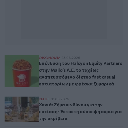
Επένδυση του Halcyon Equity Partners στη
ΟΙΚΟΝΟΜΙΑ
23.06.2026
Επένδυση του Halcyon Equity Partners
στην Mailo’s Α.Ε, το ταχέως
αναπτυσσόμενο δίκτυο fast casual
εστιατορίων με φρέσκα ζυμαρικά
Χανιά: Σήμα κινδύνου για την εστίαση- Έκ
ΚΡΗΤΗ
11.06.2026
Χανιά: Σήμα κινδύνου για την
εστίαση- Έκτακτη σύσκεψη αύριο για
την ακρίβεια