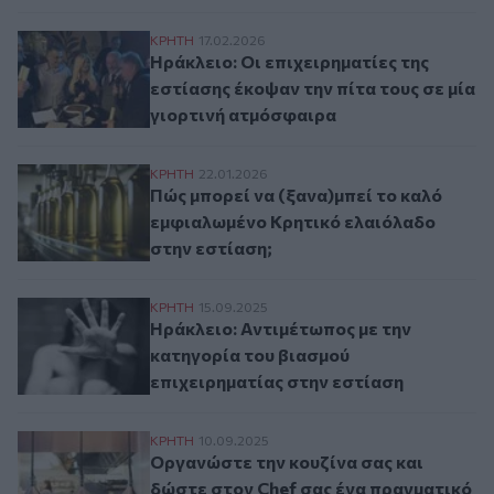
Ηράκλειο: Οι επιχειρηματίες της εστίασης
ΚΡΗΤΗ
17.02.2026
Ηράκλειο: Οι επιχειρηματίες της
εστίασης έκοψαν την πίτα τους σε μία
γιορτινή ατμόσφαιρα
Πώς μπορεί να (ξανα)μπεί το καλό εμφια
ΚΡΗΤΗ
22.01.2026
Πώς μπορεί να (ξανα)μπεί το καλό
εμφιαλωμένο Κρητικό ελαιόλαδο
στην εστίαση;
Ηράκλειο: Αντιμέτωπος με την κατηγορία 
ΚΡΗΤΗ
15.09.2025
Ηράκλειο: Αντιμέτωπος με την
κατηγορία του βιασμού
επιχειρηματίας στην εστίαση
Οργανώστε την κουζίνα σας και δώστε στ
ΚΡΗΤΗ
10.09.2025
Οργανώστε την κουζίνα σας και
δώστε στον Chef σας ένα πραγματικό