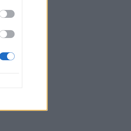
Αττικόν: Εκτός λειτουργίας και οι δύο
αξονικοί τομογράφοι
15:48
Ταϊλάνδη: Στους 9 οι νεκροί μετά τον
θάνατο ενός 12χρονου κοριτσιού στην
επίθεση με πυροβολισμούς σε σχολείο
15:40
«Του χρόνου σχεδιάζουμε να
επιστρέψουμε στην Κρήτη», μετά τη
φωτιά στο νότιο Ρέθυμνο
15:38
Θερινές εκπτώσεις: Χαμηλότερος ο
τζίρος – Αυξημένες οι πιέσεις από το
ηλεκτρονικό εμπόριο
15:29
Συναγερμός για άνδρα περιπατητή που
ζήτησε τις πρώτες βοήθειες κοντά στο