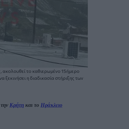
ς, ακολουθεί το καθιερωμένο 15ήμερο
α ξεκινήσει η διαδικασία στήριξης των
 την
Κρήτη
και το
Ηράκλειο