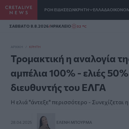
ΡΟΗ ΕΙΔΗΣΕΩΝ
ΚΡΗΤΗ
ΕΛΛΑΔΑ
ΟΙΚΟΝΟΜ
Homepage
ΣAΒΒΑΤΟ 8.8.2026
/
ΗΡΑΚΛΕΙΟ
32 °C
ΑΡΧΙΚΗ
/
ΚΡΉΤΗ
Τρομακτική η αναλογία της
αμπέλια 100% - ελιές 50% -
διευθυντής του ΕΛΓΑ
Η ελιά "άντεξε" περισσότερο - Συνεχίζεται
28.04.2025
ΕΛΈΝΗ ΜΠΟΥΡΜΆ