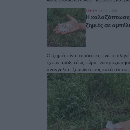
H xαλαζόπτωση διέλυ
ΚΡΗΤΗ
25.04.2025
H xαλαζόπτωση 
ζημιές σε αμπέλι
Οι ζημιές είναι τεράστιες, ενώ οι πληγ
έχουν πράξει έως τώρα- να προχωρήσο
αναγγελίας ζημιών στους κατά τόπους
Image