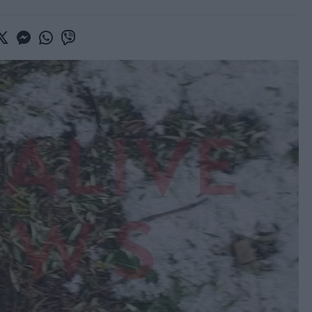
book
witter
Messenger
Whatsapp
Viber