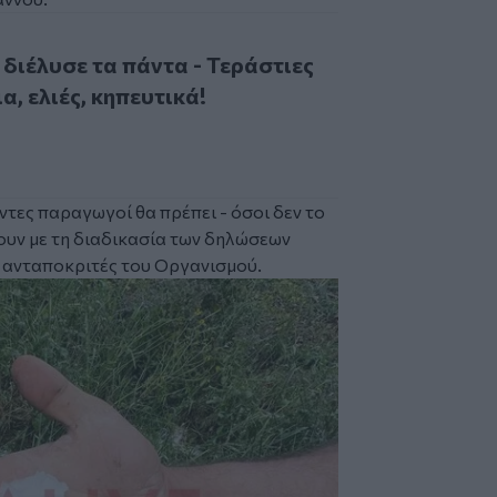
σε τα πάντα - Τεράστιες ζημιές σε αμπέλια, ελιές, κηπευτικ
διέλυσε τα πάντα - Τεράστιες
α, ελιές, κηπευτικά!
έντες παραγωγοί θα πρέπει - όσοι δεν το
υν με τη διαδικασία των δηλώσεων
 ανταποκριτές του Οργανισμού.