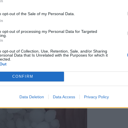
τι η ελιά άντεξε περισσότερο.
Όπως
In
ες, υπάρχει ο Κανονισμός που προβλέπει
o opt-out of the Sale of my Personal Data.
ιν την καρπόδεση της ελιάς. Αυτό δεν
In
 ληφθούν τελικά και αν τυχόν, και τι
λλιέργειες", σημείωσε χαρακτηριστικά ο
to opt-out of processing my Personal Data for Targeted
η.
ing.
In
o opt-out of Collection, Use, Retention, Sale, and/or Sharing
ersonal Data that Is Unrelated with the Purposes for which it
lected.
Out
CONFIRM
Data Deletion
Data Access
Privacy Policy