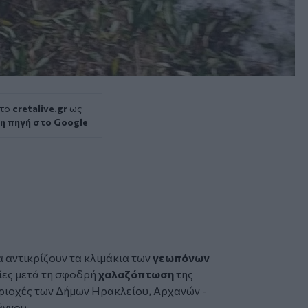
 το
cretalive.gr
ως
η πηγή στο Google
 αντικρίζουν τα κλιμάκια των
γεωπόνων
ες μετά τη σφοδρή
χαλαζόπτωση
της
ριοχές των Δήμων Ηρακλείου, Αρχανών -
άννου.