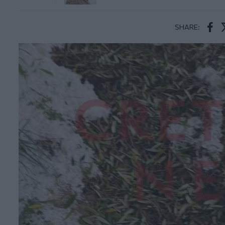
SHARE:
Face
T