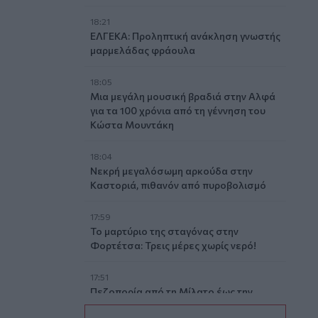
18:21
ΕΛΓΕΚΑ: Προληπτική ανάκληση γνωστής
μαρμελάδας φράουλα
18:05
Μια μεγάλη μουσική βραδιά στην Αλφά
για τα 100 χρόνια από τη γέννηση του
Κώστα Μουντάκη
18:04
Νεκρή μεγαλόσωμη αρκούδα στην
Καστοριά, πιθανόν από πυροβολισμό
17:59
Το μαρτύριο της σταγόνας στην
Φορτέτσα: Τρεις μέρες χωρίς νερό!
17:51
Πεζοπορία από τη Μίλατο έως την
παραλία των Ανωγείων