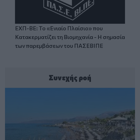
ΕΧΠ-ΒΕ: Το «Ενιαίο Πλαίσιο» που
Κατακερματίζει τη Βιομηχανία - Η σημασία
των παρεμβάσεων του ΠΑΣΕΒΙΠΕ
Συνεχής ροή