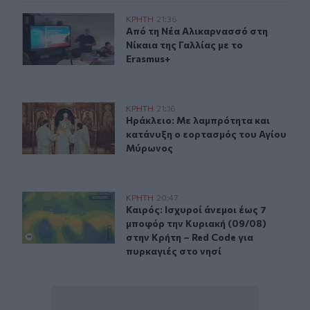
Από τη Νέα Αλικαρνασσό στη Νίκαια της Γαλλίας με το 
ΚΡΗΤΗ
21:36
Από τη Νέα Αλικαρνασσό στη Νίκαια
Από τη Νέα Αλικαρνασσό στη
Νίκαια της Γαλλίας με το
Erasmus+
Ηράκλειο: Με λαμπρότητα και κατάνυξη ο εορτασμός 
ΚΡΗΤΗ
21:16
Ηράκλειο: Με λαμπρότητα και κατ
Ηράκλειο: Με λαμπρότητα και
κατάνυξη ο εορτασμός του Αγίου
Μύρωνος
Καιρός: Ισχυροί άνεμοι έως 7 μποφόρ την Κυριακή (09/0
ΚΡΗΤΗ
20:47
Καιρός: Ισχυροί άνεμοι έως 7 μποφό
Καιρός: Ισχυροί άνεμοι έως 7
μποφόρ την Κυριακή (09/08)
στην Κρήτη – Red Code για
πυρκαγιές στο νησί