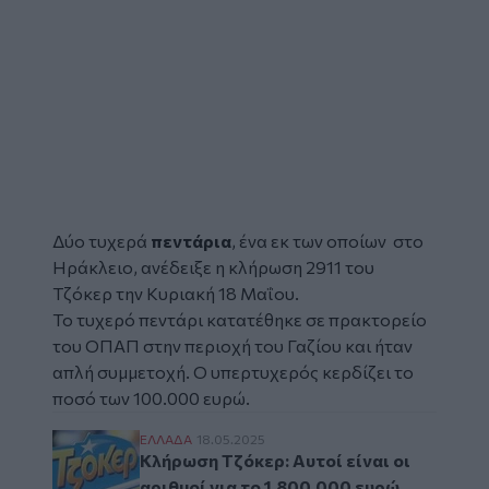
Δύο τυχερά
πεντάρια
, ένα εκ των οποίων στο
Ηράκλειο, ανέδειξε η κλήρωση 2911 του
Τζόκερ
την Κυριακή 18 Μαΐου.
Το τυχερό
πεντάρι
κατατέθηκε σε πρακτορείο
του ΟΠΑΠ στην περιοχή του Γαζίου και ήταν
απλή συμμετοχή. Ο υπερτυχερός κερδίζει το
ποσό των 100.000 ευρώ.
Κλήρωση Τζόκερ: Αυτοί είναι οι αριθμοί γι
ΕΛΛAΔΑ
18.05.2025
Κλήρωση Τζόκερ: Αυτοί είναι οι
αριθμοί για το 1.800.000 ευρώ