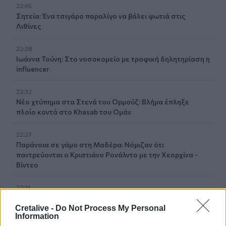
22:45
Σητεία: Ένα τσιγάρο παραλίγο να βάλει φωτιά στις
Λιθίνες
22:38
Ιωάννα Τούνη: Στο νοσοκομείο με τροφική δηλητηρίαση η
influencer
22:32
Νέο χτύπημα στα Στενά του Ορμούζ: Βλήμα έπληξε
πλοίο κοντά στο Khasab του Ομάν
22:27
Παράνοια σε γάμο στη Μαδέρα: Νόμιζαν ότι
παντρεύονται ο Κριστιάνο Ρονάλντο με την Χεορχίνα -
Βίντεο
22:14
Nίκη της ΑΕΚ στο τελευταίο φιλικό πριν από τον ΟΦΗ
Cretalive -
Do Not Process My Personal
Information
22:11