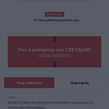
ΣΧΕΤΙΚΆ TAGS
Τζόκερ
Ηράκλειο
Πεντάρι
Γίνε ο ρεπόρτερ του CRETALIVE
ΣΤΕΊΛΕ ΤΗΝ ΕΊΔΗΣΗ
Ροή ειδήσεων
Δημοφιλή
01:40
Αυτά τα ζώδια θα ζήσουν τον απόλυτο έρωτα έως το
τέλος του καλοκαιριού