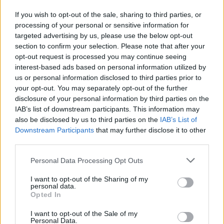
Γιάννης Κωνσταντέλιας: Μπαμπάς για δεύτερη φορά έγινε
ο ποδοσφαιριστής του ΠΑΟΚ
If you wish to opt-out of the sale, sharing to third parties, or
processing of your personal or sensitive information for
targeted advertising by us, please use the below opt-out
22:03
section to confirm your selection. Please note that after your
Τραγωδία στην Πάρο: Για ανθρωποκτονία από αμέλεια
κατηγορούνται οι γονείς του 4χρονου και ο ιδιοκτήτης
opt-out request is processed you may continue seeing
του beach bar
interest-based ads based on personal information utilized by
us or personal information disclosed to third parties prior to
your opt-out. You may separately opt-out of the further
21:56
disclosure of your personal information by third parties on the
Νέα διοίκηση για το Κέντρο Κρητικής Λογοτεχνίας
IAB’s list of downstream participants. This information may
also be disclosed by us to third parties on the
IAB’s List of
21:51
Downstream Participants
that may further disclose it to other
Στα ύψη το Σάββατο (08/08) ο υδράργυρος: Σε ποια
third parties.
περιοχή το θερμόμετρο έδειξε 39,5 (πίνακας)
Personal Data Processing Opt Outs
ΠΕΡΙΣΣΟΤΕΡΑ
I want to opt-out of the Sharing of my
personal data.
Opted In
I want to opt-out of the Sale of my
Personal Data.