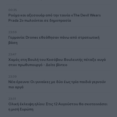
00:35
Ρούχα και αξεσουάρ από την ταινία «The Devil Wears
Prada 2» πωλούνται σε δημοπρασία
23:59
Γερμανία: Drones εθεάθησαν πάνω από στρατιωτική
βάση
23:47
Χαμός στη Βουλή του Κοσόβου: Βουλευτής πέταξε αυγά
στον πρωθυπουργό - Δείτε βίντεο
23:39
Νέα έρευνα: Οι γυναίκες με δύο έως τρία παιδιά γερνούν
πιο αργά
23:31
Ολική έκλειψη ηλίου: Στις 12 Αυγούστου θα σκοτεινιάσει
η μισή Ευρώπη