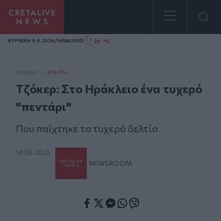
Homepage
/
29 °C
ΚΥΡΙΑΚΗ 9.8.2026
ΗΡΑΚΛΕΙΟ
ΑΡΧΙΚΗ
/
ΚΡΉΤΗ
Τζόκερ: Στο Ηράκλειο ένα τυχερό
"πεντάρι"
Που παίχτηκε το τυχερό δελτίο
18.05.2025
NEWSROOM
Facebook
Twitter
Messenger
Whatsapp
Viber