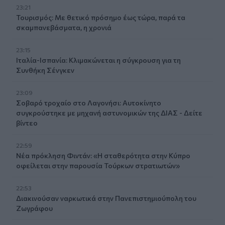
23:21
Τουρισμός: Με θετικό πρόσημο έως τώρα, παρά τα
σκαμπανεβάσματα, η χρονιά
23:15
Ιταλία-Ισπανία: Κλιμακώνεται η σύγκρουση για τη
Συνθήκη Σένγκεν
23:09
Σοβαρό τροχαίο στο Λαγονήσι: Αυτοκίνητο
συγκρούστηκε με μηχανή αστυνομικών της ΔΙΑΣ - Δείτε
βίντεο
22:59
Νέα πρόκληση Φιντάν: «Η σταθερότητα στην Κύπρο
οφείλεται στην παρουσία Τούρκων στρατιωτών»
22:53
Διακινούσαν ναρκωτικά στην Πανεπιστημιούπολη του
Ζωγράφου