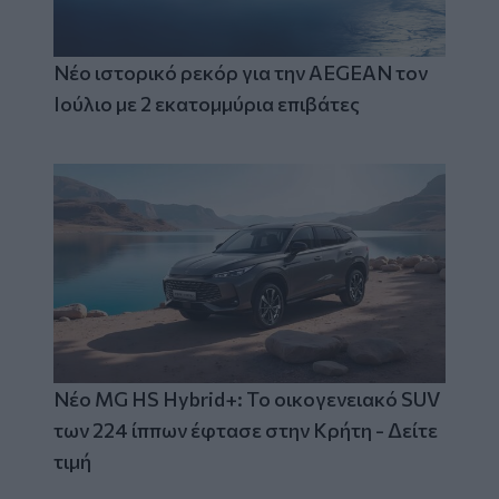
Νέο ιστορικό ρεκόρ για την AEGEAN τον
Ιούλιο με 2 εκατομμύρια επιβάτες
Νέο MG HS Hybrid+: Το οικογενειακό SUV
των 224 ίππων έφτασε στην Κρήτη - Δείτε
τιμή