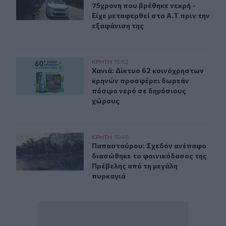
75χρονη που βρέθηκε νεκρή -
Είχε μεταφερθεί στο Α.Τ πριν την
εξαφάνιση της
Χανιά: Δίκτυο 62 κοινόχρηστων κρηνών προσφέρει δωρ
ΚΡΗΤΗ
15:52
Χανιά: Δίκτυο 62 κοινόχρηστων κρ
Χανιά: Δίκτυο 62 κοινόχρηστων
κρηνών προσφέρει δωρεάν
πόσιμο νερό σε δημόσιους
χώρους
Παπασταύρου: Σχεδόν ανέπαφο διασώθηκε το φοινικόδ
ΚΡΗΤΗ
15:46
Παπασταύρου: Σχεδόν ανέπαφο δια
Παπασταύρου: Σχεδόν ανέπαφο
διασώθηκε το φοινικόδασος της
Πρέβελης από τη μεγάλη
πυρκαγιά