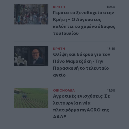
ΚΡΗΤΗ
14:40
Γεμάτα τα ξενοδοχεία στην
Κρήτη – Ο Αύγουστος
καλύπτει το χαμένο έδαφος
του Ιουλίου
ΚΡΗΤΗ
13:16
Θλίψη και δάκρυα για τον
Πάνο Μαματζάκη - Την
Παρασκευή το τελευταίο
αντίο
ΟΙΚΟΝΟΜΙΑ
11:56
Αγροτικές ενισχύσεις: Σε
λειτουργία η νέα
πλατφόρμα myAGRO της
ΑΑΔΕ