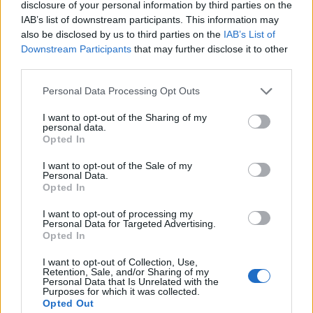
disclosure of your personal information by third parties on the
Φεστιβάλ Κρήτης: Η μουσική παράσταση «Η Εποχή του
IAB’s list of downstream participants. This information may
Ονείρου» σε Οροπέδιο Λασιθίου και Αρχάνες
also be disclosed by us to third parties on the
IAB’s List of
Downstream Participants
that may further disclose it to other
15:46
third parties.
Παπασταύρου: Σχεδόν ανέπαφο διασώθηκε το
φοινικόδασος της Πρέβελης από τη μεγάλη πυρκαγιά
Personal Data Processing Opt Outs
I want to opt-out of the Sharing of my
15:44
personal data.
Χρηματοδότηση-ανάσα για τον παραλιακό δρόμο του
Opted In
Αγίου Βασιλείου μετά τις πυρκαγιές
I want to opt-out of the Sale of my
Personal Data.
Opted In
ΠΕΡΙΣΣΟΤΕΡΑ
I want to opt-out of processing my
Personal Data for Targeted Advertising.
Opted In
I want to opt-out of Collection, Use,
Retention, Sale, and/or Sharing of my
ΣΧΕΤΙΚA AΡΘΡΑ
Personal Data that Is Unrelated with the
Purposes for which it was collected.
Opted Out