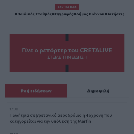
ΣΧΕΤΙΚΆ TAGS
Παιδικός Σταθμός
Εγγραφές
Δήμος Βιάννου
Αιτήσεις
Γίνε ο ρεπόρτερ του CRETALIVE
ΣΤΕΊΛΕ ΤΗΝ ΕΊΔΗΣΗ
Ροή ειδήσεων
Δημοφιλή
17:38
Πωλήτρια σε βρετανικό αεροδρόμιο η 46χρονη που
κατηγορείται για την υπόθεση της Marfin