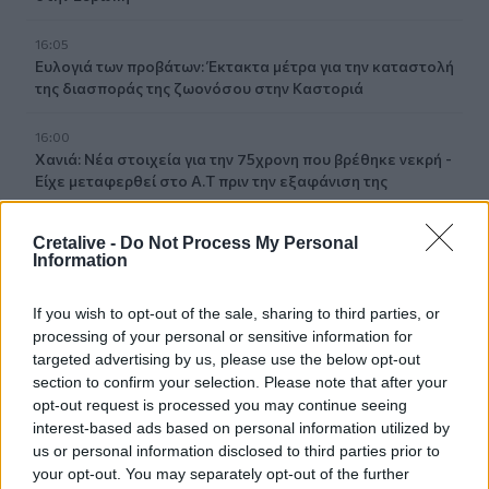
16:05
Ευλογιά των προβάτων: Έκτακτα μέτρα για την καταστολή
της διασποράς της ζωονόσου στην Καστοριά
16:00
Χανιά: Νέα στοιχεία για την 75χρονη που βρέθηκε νεκρή -
Είχε μεταφερθεί στο Α.Τ πριν την εξαφάνιση της
15:59
Cretalive -
Do Not Process My Personal
Σούπερ Καπ: Ελεύθερη η πώληση των εισιτηρίων για τον
Information
κόσμο του ΟΦΗ
If you wish to opt-out of the sale, sharing to third parties, or
15:54
processing of your personal or sensitive information for
Super Cup: Ο Παπαπέτρου «σφυρίζει» το ΑΕΚ - ΟΦΗ
targeted advertising by us, please use the below opt-out
section to confirm your selection. Please note that after your
15:52
opt-out request is processed you may continue seeing
Χανιά: Δίκτυο 62 κοινόχρηστων κρηνών προσφέρει
interest-based ads based on personal information utilized by
δωρεάν πόσιμο νερό σε δημόσιους χώρους
us or personal information disclosed to third parties prior to
your opt-out. You may separately opt-out of the further
15:49