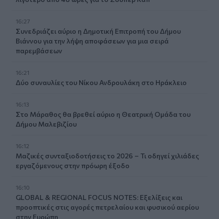
16:27
Συνεδριάζει αύριο η Δημοτική Επιτροπή του Δήμου
Βιάννου για την λήψη αποφάσεων για μια σειρά
παρεμβάσεων
16:21
Δύο συναυλίες του Νίκου Ανδρουλάκη στο Ηράκλειο
16:13
Στο Μάραθος θα βρεθεί αύριο η Θεατρική Ομάδα του
Δήμου Μαλεβιζίου
16:12
Μαζικές συνταξιοδοτήσεις το 2026 – Τι οδηγεί χιλιάδες
εργαζόμενους στην πρόωρη έξοδο
16:10
GLOBAL & REGIONAL FOCUS NOTES: Εξελίξεις και
προοπτικές στις αγορές πετρελαίου και φυσικού αερίου
στην Ευρώπη