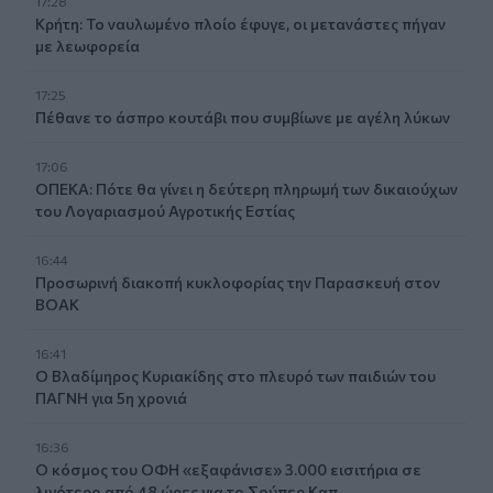
17:28
Κρήτη: Το ναυλωμένο πλοίο έφυγε, οι μετανάστες πήγαν
με λεωφορεία
17:25
Πέθανε το άσπρο κουτάβι που συμβίωνε με αγέλη λύκων
17:06
ΟΠΕΚΑ: Πότε θα γίνει η δεύτερη πληρωμή των δικαιούχων
του Λογαριασμού Αγροτικής Εστίας
16:44
Προσωρινή διακοπή κυκλοφορίας την Παρασκευή στον
ΒΟΑΚ
16:41
Ο Βλαδίμηρος Κυριακίδης στο πλευρό των παιδιών του
ΠΑΓΝΗ για 5η χρονιά
16:36
Ο κόσμος του ΟΦΗ «εξαφάνισε» 3.000 εισιτήρια σε
λιγότερο από 48 ώρες για το Σούπερ Καπ