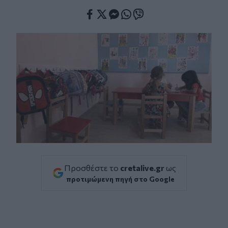
Facebook
Twitter
Messenger
Whatsapp
Viber
Προσθέστε το
cretalive.gr
ως
προτιμώμενη πηγή στο Google