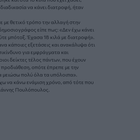
 διαδικασία να κάνει
διατροφή
, ήταν
ε με θετικό τρόπο την αλλαγή στην
δημοσιογράφος είπε πως: «Δεν έχω κάνει
τε μπότοξ. Έχασα 18 κιλά με διατροφή».
ανα κάποιες εξετάσεις και ανακάλυψα ότι
επικίνδυνο για εμφράγματα και
οιοι δείκτες τέλος πάντων, που έχουν
 προδιάθεση, οπότε έπρεπε με την
α μειώσω πολύ όλα τα υπόλοιπα».
χω να κάνω ενάμιση χρόνο, από τότε που
Γιάννης Πουλόπουλος.