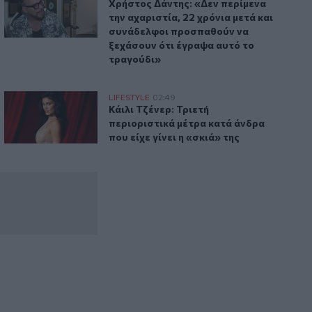
ς Θεοδωρίδου με τη μητέρα της
Χρήστος Δάντης: «Δεν περίμενα την αχ
Χρήστος Δάντης: «Δεν περίμενα
περιοχή της γέφυρας Ξηροποτάμου
την αχαριστία, 22 χρόνια μετά και
συνάδελφοι προσπαθούν να
ξεχάσουν ότι έγραψα αυτό το
τραγούδι»
ια το τέλος του 2026
Κάιλι Τζένερ: Τριετή περιοριστικά μέτρα κατά άνδρα που είχ
LIFESTYLE
02:49
υ 007 «κλειδώνει» για το τέλος του 2026
Κάιλι Τζένερ: Τριετή περιοριστικά μέτρ
Κάιλι Τζένερ: Τριετή
περιοριστικά μέτρα κατά άνδρα
που είχε γίνει η «σκιά» της