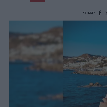
SHARE:
Face
T