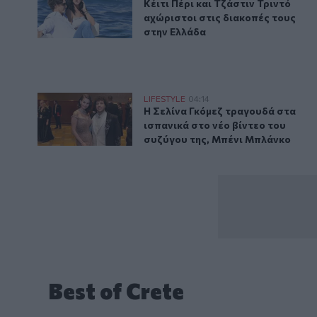
Κέιτι Πέρι και Τζάστιν Τριντό α
Κέιτι Πέρι και Τζάστιν Τριντό
αχώριστοι στις διακοπές τους
στην Ελλάδα
Η Σελίνα Γκόμεζ συμμετέχει στο μουσικό βίντεο τρα
LIFESTYLE
04:14
Η Σελίνα Γκόμεζ τραγουδά στα ι
Η Σελίνα Γκόμεζ τραγουδά στα
ισπανικά στο νέο βίντεο του
συζύγου της, Μπένι Μπλάνκο
Best of Crete