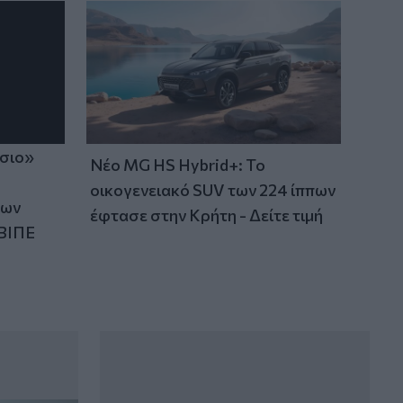
ίσιο»
Νέο MG HS Hybrid+: Το
οικογενειακό SUV των 224 ίππων
των
έφτασε στην Κρήτη - Δείτε τιμή
ΒΙΠΕ