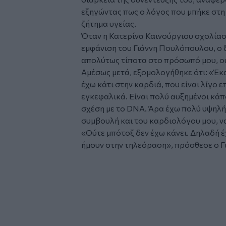
εξηγώντας πως ο λόγος που μπήκε στη
ζήτημα υγείας.
Όταν η Κατερίνα Καινούργιου σχολίασ
εμφάνιση του Γιάννη Πουλόπουλου, ο 
απολύτως τίποτα στο πρόσωπό μου, ού
Αμέσως μετά, εξομολογήθηκε ότι: «Έκ
έχω κάτι στην καρδιά, που είναι λίγο 
εγκεφαλικά. Είναι πολύ αυξημένοι κάπ
σχέση με το DNA. Άρα έχω πολύ υψηλή
συμβουλή και του καρδιολόγου μου, ν
«Ούτε μπότοξ δεν έχω κάνει. Δηλαδή έ
ήμουν στην τηλεόραση», πρόσθεσε ο 
Glomex
Video