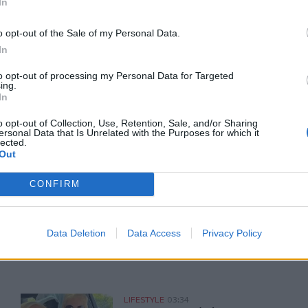
In
o opt-out of the Sale of my Personal Data.
In
ΙΚΆ TAGS
to opt-out of processing my Personal Data for Targeted
ing.
Δημοσιογράφος
Διατροφή
In
o opt-out of Collection, Use, Retention, Sale, and/or Sharing
ersonal Data that Is Unrelated with the Purposes for which it
lected.
Out
ερ του CRETALIVE
CONFIRM
ΤΗΝ ΕΊΔΗΣΗ
Data Deletion
Data Access
Privacy Policy
πές τους στην Ελλάδα
Το απολαυστικό βίντεο της Νατάσας Θεοδωρίδου με τη 
LIFESTYLE
03:34