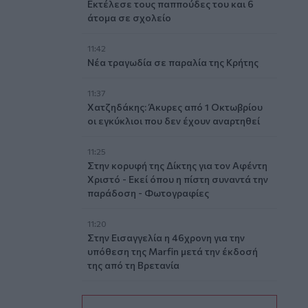
Εκτέλεσε τους παππούδες του και 6
άτομα σε σχολείο
11:42
Νέα τραγωδία σε παραλία της Κρήτης
11:37
Χατζηδάκης: Άκυρες από 1 Οκτωβρίου
οι εγκύκλιοι που δεν έχουν αναρτηθεί
11:25
Στην κορυφή της Δίκτης για τον Αφέντη
Χριστό - Εκεί όπου η πίστη συναντά την
παράδοση - Φωτογραφίες
11:20
Στην Εισαγγελία η 46χρονη για την
υπόθεση της Marfin μετά την έκδοσή
της από τη Βρετανία
11:11