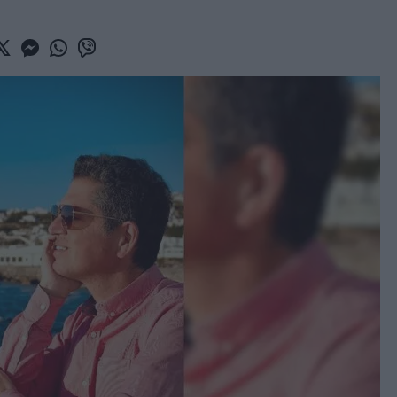
book
witter
Messenger
Whatsapp
Viber