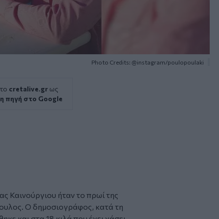
Photo Credits: @instagram/poulopoulaki
 το
cretalive.gr
ως
η πηγή στο Google
ας Καινούργιου ήταν το πρωί της
πουλος
. Ο δημοσιογράφος, κατά τη
ηκε και στα 18 κιλά που έχει χάσει,