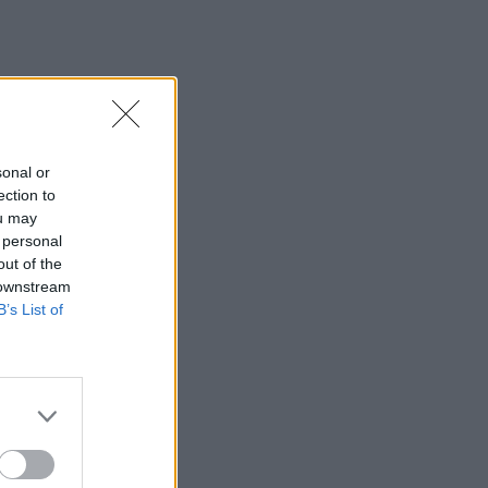
Εκ περιτροπής η κυκλοφορία έξω από
το ΙΤΕ λόγω των έργων για το νέο
πεζοδρόμιο (video)
10:26
Στα Χανιά ο Κυριάκος Μητσοτάκης
sonal or
10:17
ection to
Προσοχή! Ο ΕΦΚΑ… δαγκώνει τους
ou may
ανυποψίαστους πολίτες!
 personal
out of the
10:15
 downstream
Καστέλι: Υπογραφές για τα συστήματα
B’s List of
αεροναυτιλίας του νέου αεροδρομίου -
"Στόχος τον Νοέμβριο του 2028 να
λειτουργεί"
10:09
Η μεγάλη αλλαγή στις συσκευασίες: Τι
αλλάζει στην ΕΕ από τις 12 Αυγούστου