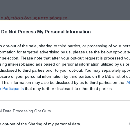
α μαμά, πόσα όντως καταφέραμε»
νήθηκα πρόταση για τη Eurovision –
-
Do Not Process My Personal Information
έκλεισε σε πολλούς»
urvivor: "Πάνε καλά τα πράγματα" - Το
to opt-out of the sale, sharing to third parties, or processing of your per
formation for targeted advertising by us, please use the below opt-out s
r selection. Please note that after your opt-out request is processed y
eing interest-based ads based on personal information utilized by us or
disclosed to third parties prior to your opt-out. You may separately opt-
losure of your personal information by third parties on the IAB’s list of
. This information may also be disclosed by us to third parties on the
IA
ο
Google News
και στο
Facebook
Participants
that may further disclose it to other third parties.
κανάλι μας στο
YouTube
l Data Processing Opt Outs
o opt-out of the Sharing of my personal data.