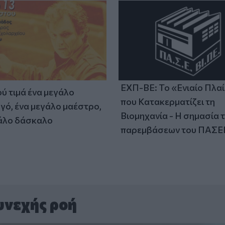
ΕΧΠ-ΒΕ: Το «Ενιαίο Πλα
ύ τιμά ένα μεγάλο
που Κατακερματίζει τη
γό, ένα μεγάλο μαέστρο,
Βιομηχανία - Η σημασία 
άλο δάσκαλο
παρεμβάσεων του ΠΑΣΕ
υνεχής ροή