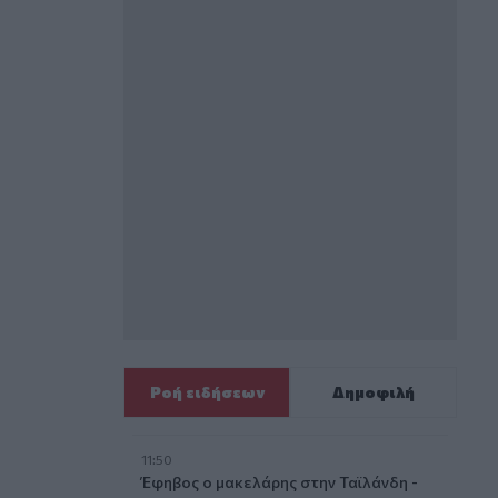
Ροή ειδήσεων
Δημοφιλή
11:50
Έφηβος ο μακελάρης στην Ταϊλάνδη -